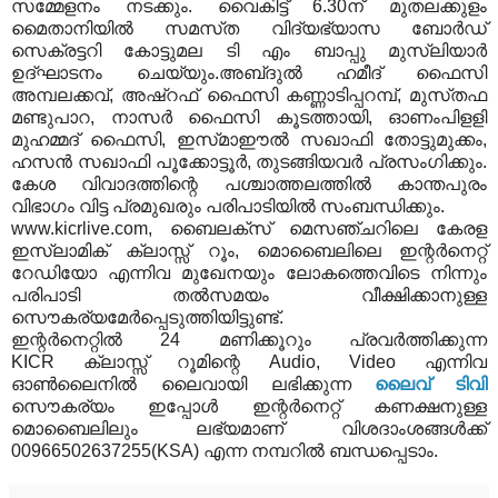
സമ്മേളനം നടക്കും. വൈകിട്ട്‌ 6.30ന്‌ മുതലക്കുളം
മൈതാനിയില്‍ സമസ്‌ത വിദ്യഭ്യാസ ബോര്‍ഡ്‌
സെക്രട്ടറി കോട്ടുമല ടി എം ബാപ്പു മുസ്‌ലിയാര്‍
ഉദ്‌ഘാടനം ചെയ്യും.അബ്‌ദുല്‍ ഹമീദ്‌ ഫൈസി
അമ്പലക്കവ്‌, അഷ്‌റഫ്‌ ഫൈസി കണ്ണാടിപ്പറമ്പ്‌, മുസ്‌തഫ
മണ്ടുപാറ, നാസര്‍ ഫൈസി കൂടത്തായി, ഓണംപിളളി
മുഹമ്മദ്‌ ഫൈസി, ഇസ്‌മാഈല്‍ സഖാഫി തോട്ടുമുക്കം,
ഹസന്‍ സഖാഫി പൂക്കോട്ടൂര്‍, തുടങ്ങിയവര്‍ പ്രസംഗിക്കും.
കേശ വിവാദത്തിന്റെ പശ്ചാത്തലത്തില്‍ കാന്തപുരം
വിഭാഗം വിട്ട പ്രമുഖരും പരിപാടിയില്‍ സംബന്ധിക്കും.
www.kicrlive.com, ബൈലക്‌സ്‌ മെസഞ്ചറിലെ കേരള
ഇസ്ലാമിക്‌ ക്ലാസ്സ്‌ റൂം, മൊബൈലിലെ ഇന്റര്‍നെറ്റ്‌
റേഡിയോ എന്നിവ മുഖേനയും ലോകത്തെവിടെ നിന്നും
പരിപാടി തല്‍സമയം വീക്ഷിക്കാനുള്ള
സൌകര്യമേര്‍പ്പെടുത്തിയിട്ടുണ്ട്.
ഇന്റര്‍നെറ്റില്‍ 24 മണിക്കൂറും പ്രവര്‍ത്തിക്കുന്ന
KICR ക്ലാസ്സ്‌ റൂമിന്റെ Audio, Video എന്നിവ
ഓണ്‍ലൈനില്‍ ലൈവായി ലഭിക്കുന്ന
ലൈവ്‌ ടിവി
സൌകര്യം ഇപ്പോള്‍ ഇന്റര്‍നെറ്റ്‌ കണക്ഷനുള്ള
മൊബൈലിലും ലഭ്യമാണ്‌ വിശദാംശങ്ങള്‍ക്ക്‌
00966502637255(KSA) എന്ന നമ്പറില്‍ ബന്ധപ്പെടാം.