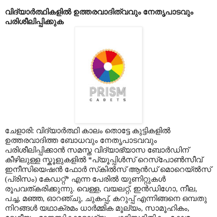
വിദ്യാർത്ഥികളിൽ ഉത്തരവാദിത്വവും നേതൃപാടവും
പരിശീലിപ്പിക്കുക
ചേളാരി: വിദ്യാർത്ഥി കാലം തൊട്ടേ കുട്ടികളിൽ
ഉത്തരവാദിത്ത ബോധവും നേതൃപാടവവും
പരിശീലിപ്പിക്കാൻ സമസ്ത വിദ്യാഭ്യാസ ബോർഡിന്
കീഴിലുള്ള സ്കൂളുകളിൽ *പ്യൂപ്പിൾസ് റെസ്പോൺസീവ്
ഇനീസിയെഷൻ ഫോർ സ്‌കിൽസ് ആൻഡ് മൊറെയ്ൽസ്
(പ്രിസം) കേഡറ്റ്* എന്ന പേരിൽ യുണിറ്റുകള്‍
രൂപവത്കരിക്കുന്നു. വെള്ള, വയലറ്റ്, ഇൻഡിഗോ, നീല,
പച്ച, മഞ്ഞ, ഓറഞ്ചു, ചുകപ്പ്, കറുപ്പ് എന്നിങ്ങനെ ഒമ്പതു
നിറങ്ങൾ യഥാക്രമം ധാർമ്മിക മൂല്യം, സാമൂഹികം,