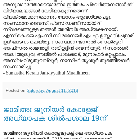
അനുവാദത്തോടെയാണോ ഇത്തരം പ്രവര്‍ത്തനങ്ങള്‍ക്ക്
വിദ്യാലയങ്ങള്‍ വേദിയാകുന്നതെന്ന്
വ്യക്തമാക്കണമെന്നും യോഗം ആവശ്യപെട്ടു.
സംസ്ഥാന വൈസ്. പ്രസിഡണ്ട് സയ്യിദ്
സ്വദഖത്തുള്ള തങ്ങള്‍ അരിമ്പ്ര അദ്ധ്യക്ഷനായി.
എസ്.കെ.ജെ.എം.സി.സി മാനേജര്‍ എം.എ ഉസ്താദ് ചേളാരി
ഉദ്ഘാടനം ചെയ്തു. സംസ്ഥാന ജനറല്‍ സെക്രട്ടറി
അഫ്‌സല്‍ രാമന്തളി, റബീഉദ്ദീന്‍ വെന്നിയൂര്‍, റിസാല്‍ദര്‍
അലി ആലുവ, അജ്മല്‍ പാലക്കാട്, മുനാഫര്‍ ഒറ്റപ്പാലം,
അസ്‌ലഹ് മുതുവല്ലൂര്‍, നാസിഫ് തൃശൂര്‍ തുടങ്ങിയവര്‍
സംസാരിച്ചു.
- Samastha Kerala Jam-iyyathul Muallimeen
Posted on
Saturday, August 11, 2018
ജാമിഅഃ ജൂനിയര്‍ കോളേജ്
അധ്യാപക ശില്‍പശാല 19ന്
ജാമിഅഃ ജൂനിയര്‍ കോളേജുകളിലെ അധ്യാപക