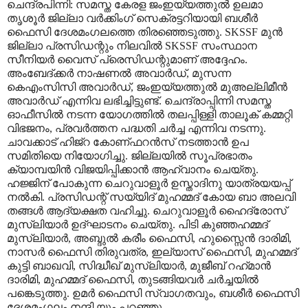
ചെന്ദ്രപിന്നി: സമസ്ത കേരള ജംഇയ്യത്തുൽ ഉലമാ
തൃശൂർ ജില്ലാ വർക്കിംഗ് സെക്രട്ടറിയായി ബശീർ
ഫൈസി ദേശമംഗലത്തെ തിരഞ്ഞെടുത്തു. SKSSF മുൻ
ജില്ലാ പ്രസിഡന്റും നിലവിൽ SKSSF സംസ്ഥാന
സീനിയർ വൈസ് പ്രെസിഡന്റുമാണ് അദ്ദേഹം.
അംബേദ്ക്കർ നാഷണൽ അവാർഡ്, മുസന്ന
കെഎംസിസി അവാർഡ്, ജംഇയ്യത്തുൽ മുഅല്ലിമീൻ
അവാർഡ് എന്നിവ ലഭിച്ചിട്ടുണ്ട്. ചെന്ദ്രാപ്പിന്നി സമസ്ത
ഓഫീസിൽ നടന്ന യോഗത്തിൽ തലപ്പിള്ളി താലൂക് കമ്മറ്റി
വിഭജനം, പ്രവർത്തന പദ്ധതി ചർച്ച എന്നിവ നടന്നു.
ചാവക്കാട് ഹിജ്‌റ കോണ്ഫറൻസ് നടത്താൻ ഉപ
സമിതിയെ നിയോഗിച്ചു. ജില്ലയിൽ സൂപ്രഭാതം
ക്യാമ്പയിൻ വിജയിപ്പിക്കാൻ ആഹ്വാനം ചെയ്തു.
ഹജ്ജിന് പോകുന്ന ചെറുവാളൂർ ഉസ്താദിനു യാത്രയയപ്പ്
നൽകി. പ്രസിഡന്റ് സയ്യിദ് മുഹമ്മദ് കോയ ബാ അലവി
തങ്ങൾ ആദ്യക്ഷത വഹിച്ചു. ചെറുവാളൂർ ഹൈദ്രോസ്
മുസ്‌ലിയാർ ഉദ്‌ഘാടനം ചെയ്തു. പിടി കുഞ്ഞഹമ്മദ്
മുസ്‌ലിയാർ, അബ്ദുൽ കരീം ഫൈസി, ഹുസ്സൈൻ ദാരിമി,
നാസർ ഫൈസി തിരുവത്ര, ഇല്യാസ് ഫൈസി, മുഹമ്മദ്
കുട്ടി ബാഖവി, സിദ്ധീഖ് മുസ്‌ലിയാർ, മുജീബ് റഹ്‌മാൻ
ദാരിമി, മുഹമ്മദ് ഫൈസി, തുടങ്ങിയവർ ചർച്ചയിൽ
പങ്കെടുത്തു. ഉമർ ഫൈസി സ്വാഗതവും, ബശീർ ഫൈസി
ദേശമംഗലം നന്ദി യും പറഞ്ഞു.