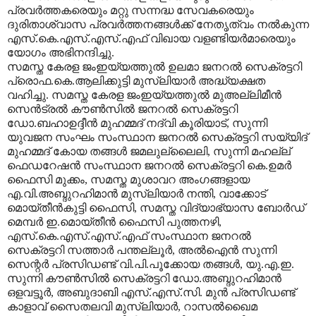
പ്രവര്‍ത്തകരെയും മറ്റു സന്നദ്ധ സേവകരെയും
ദുരിതാശ്വാസ പ്രവര്‍ത്തനങ്ങള്‍ക്ക് നേതൃത്വം നല്‍കുന്ന
എസ്.കെ.എസ്.എസ്.എഫ് വിഖായ വളണ്ടിയര്‍മാരെയും
യോഗം അഭിനന്ദിച്ചു.
സമസ്ത കേരള ജംഇയ്യത്തുല്‍ ഉലമാ ജനറല്‍ സെക്രട്ടറി
പ്രൊഫ.കെ.ആലിക്കുട്ടി മുസ്‌ലിയാര്‍ അദ്ധ്യക്ഷത
വഹിച്ചു. സമസ്ത കേരള ജംഇയ്യത്തുല്‍ മുഅല്ലിമീന്‍
സെന്‍ട്രല്‍ കൗണ്‍സില്‍ ജനറല്‍ സെക്രട്ടറി
ഡോ.ബഹാഉദ്ദീന്‍ മുഹമ്മദ് നദ്‌വി കൂരിയാട്, സുന്നി
യുവജന സംഘം സംസ്ഥാന ജനറല്‍ സെക്രട്ടറി സയ്യിദ്
മുഹമ്മദ് കോയ തങ്ങള്‍ ജമലുല്ലൈലി, സുന്നി മഹല്ല്
ഫെഡറേഷന്‍ സംസ്ഥാന ജനറല്‍ സെക്രട്ടറി കെ.ഉമര്‍
ഫൈസി മുക്കം, സമസ്ത മുശാവറ അംഗങ്ങളായ
എ.വി.അബ്ദുറഹിമാന്‍ മുസ്‌ലിയാര്‍ നന്തി, വാക്കോട്
മൊയ്തീന്‍കുട്ടി ഫൈസി, സമസ്ത വിദ്യാഭ്യാസ ബോര്‍ഡ്
മെമ്പര്‍ ഇ.മൊയ്തീന്‍ ഫൈസി പുത്തനഴി,
എസ്.കെ.എസ്.എസ്.എഫ് സംസ്ഥാന ജനറല്‍
സെക്രട്ടറി സത്താര്‍ പന്തല്ലൂര്‍, അല്‍ഐന്‍ സുന്നി
സെന്റര്‍ പ്രസിഡണ്ട് വി.പി.പൂക്കോയ തങ്ങള്‍, യു.എ.ഇ.
സുന്നി കൗണ്‍സില്‍ സെക്രട്ടറി ഡോ.അബ്ദുറഹിമാന്‍
ഒളവട്ടൂര്‍, അബുദാബി എസ്.എസ്.സി. മുന്‍ പ്രസിഡണ്ട്
കാളാവ് സൈതലവി മുസ്‌ലിയാര്‍, റാസല്‍ഖൈമ