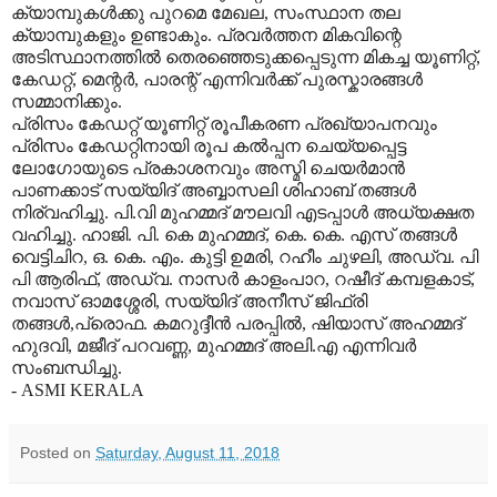
ക്യാമ്പുകൾക്കു പുറമെ മേഖല, സംസ്ഥാന തല
ക്യാമ്പുകളും ഉണ്ടാകും. പ്രവര്‍ത്തന മികവിന്റെ
അടിസ്ഥാനത്തില്‍ തെരഞ്ഞെടുക്കപ്പെടുന്ന മികച്ച യൂണിറ്റ്,
കേഡറ്റ്‌, മെന്റര്‍, പാരന്റ് എന്നിവർക്ക് പുരസ്കാരങ്ങൾ
സമ്മാനിക്കും.
പ്രിസം കേഡറ്റ്‌ യൂണിറ്റ് രൂപീകരണ പ്രഖ്യാപനവും
പ്രിസം കേഡറ്റിനായി രൂപ കൽപ്പന ചെയ്യപ്പെട്ട
ലോഗോയുടെ പ്രകാശനവും അസ്മി ചെയര്‍മാന്‍
പാണക്കാട് സയ്യിദ് അബ്ബാസലി ശിഹാബ് തങ്ങൾ
നിര്വഹിച്ചു. പി.വി മുഹമ്മദ് മൗലവി എടപ്പാൾ അധ്യക്ഷത
വഹിച്ചു. ഹാജി. പി. കെ മുഹമ്മദ്, കെ. കെ. എസ് തങ്ങള്‍
വെട്ടിചിറ, ഒ. കെ. എം. കുട്ടി ഉമരി, റഹീം ചുഴലി, അഡ്വ. പി
പി ആരിഫ്, അഡ്വ. നാസര്‍ കാളംപാറ, റഷീദ് കമ്പളകാട്,
നവാസ് ഓമശ്ശേരി, സയ്യിദ് അനീസ് ജിഫ്രി
തങ്ങൾ,പ്രൊഫ. കമറുദ്ദീന്‍ പരപ്പില്‍, ഷിയാസ് അഹമ്മദ്
ഹുദവി, മജീദ് പറവണ്ണ, മുഹമ്മദ് അലി.എ എന്നിവര്‍
സംബന്ധിച്ചു.
- ASMI KERALA
Posted on
Saturday, August 11, 2018