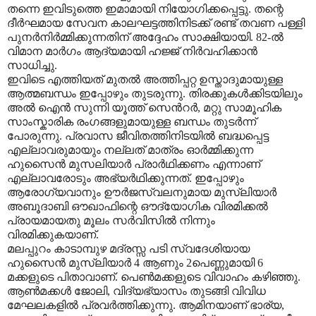
തന്നെ ഇവിടുത്തെ ഇമാമായി നിയോഗിക്കപ്പെട്ടു. തന്റെ
ദീർഘമായ സേവന കാലഘട്ടത്തിനിടക്ക് രണ്ട് തവണ പള്ളി
പുനർനിർമ്മിക്കുന്നതിന് അദ്ദേഹം സാക്ഷിയായി. 82-ൽ
വിമാന മാർഗം ആദ്യമായി ഹജ്ജ് നിർവഹിക്കാൻ
സാധിച്ചു.
ഇവിടെ എത്തിയത് മുതൽ അത്തിപ്പറ്റ ഉസ്താദുമായുള്ള
ആത്മബന്ധം ഇപ്പോഴും തുടരുന്നു. തിരക്കുകൾക്കിടയിലും
അൽ ഐൻ സുന്നി യൂത്ത് സെൻറർ, മറ്റു സാമൂഹിക
സാംസ്കാരിക രംഗങ്ങളുമായുള്ള ബന്ധം തുടർന്ന്
പോരുന്നു. പ്രവാസ ജീവിതത്തിനിടയിൽ ബദ്ധപ്പെട്ട
എല്ലാവരുമായും നല്ലത് മാത്രം ഓർമ്മിക്കുന്ന
ഹുസൈൻ മുസലിയാർ പ്രാർഥിക്കണം എന്നാണ്
എല്ലാവരോടും അഭ്യർഥിക്കുന്നത്. ഇപ്പോഴും
ആരോഗ്യവാനും ഊർജസ്വലനുമായ മുസ്ലിയാർ
അബൂദാബി ഔഖാഫിന്റെ ഔദ്യോഗിക വിരമിക്കൽ
പ്രായമായതു മൂലം സർവിസിൽ നിന്നും
വിരമിക്കുകയാണ്.
മലപ്പുറം കാടാമ്പുഴ മദ്രസ്സ പടി സ്വദേശിയായ
ഹുസൈൻ മുസ്ലിയാർ 4 ആണും 2പെണ്ണുമായി 6
മക്കളുടെ പിതാവാണ്. പെൺമക്കളുടെ വിവാഹം കഴിഞ്ഞു.
ആൺമക്കൾ ജോലി, വിദ്യഭ്യാസം തുടങ്ങി വിവിധ
മേഘലകളിൽ പ്രവർത്തിക്കുന്നു. ആമിനയാണ് ഭാര്യ,