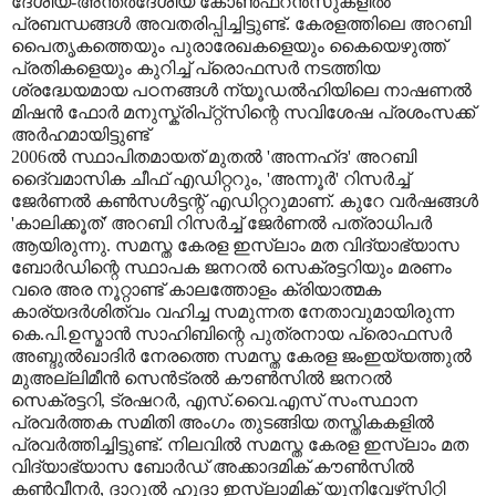
ദേശീയ-അന്തര്‍ദേശീയ കോണ്‍ഫറന്‍സുകളില്‍
പ്രബന്ധങ്ങള്‍ അവതരിപ്പിച്ചിട്ടുണ്ട്. കേരളത്തിലെ അറബി
പൈതൃകത്തെയും പുരാരേഖകളെയും കൈയെഴുത്ത്
പ്രതികളെയും കുറിച്ച് പ്രൊഫസർ നടത്തിയ
ശ്രദ്ധേയമായ പഠനങ്ങൾ ന്യൂഡൽഹിയിലെ നാഷണൽ
മിഷൻ ഫോർ മനുസ്ക്രിപ്റ്റ്സിന്റെ സവിശേഷ പ്രശംസക്ക്
അർഹമായിട്ടുണ്ട്
2006ല്‍ സ്ഥാപിതമായത് മുതല്‍ 'അന്നഹ്ദ' അറബി
ദൈ്വമാസിക ചീഫ് എഡിറ്ററും, 'അന്നൂര്‍' റിസര്‍ച്ച്
ജേര്‍ണല്‍ കണ്‍സള്‍ട്ടന്റ് എഡിറ്ററുമാണ്. കുറേ വര്‍ഷങ്ങള്‍
'കാലിക്കൂത്' അറബി റിസർച്ച് ജേര്‍ണല്‍ പത്രാധിപര്‍
ആയിരുന്നു. സമസ്ത കേരള ഇസ്‌ലാം മത വിദ്യാഭ്യാസ
ബോര്‍ഡിന്റെ സ്ഥാപക ജനറല്‍ സെക്രട്ടറിയും മരണം
വരെ അര നൂറ്റാണ്ട് കാലത്തോളം ക്രിയാത്മക
കാര്യദര്‍ശിത്വം വഹിച്ച സമുന്നത നേതാവുമായിരുന്ന
കെ.പി.ഉസ്മാന്‍ സാഹിബിന്റെ പുത്രനായ പ്രൊഫസര്‍
അബ്ദുല്‍ഖാദിര്‍ നേരത്തെ സമസ്ത കേരള ജംഇയ്യത്തുല്‍
മുഅല്ലിമീന്‍ സെന്‍ട്രല്‍ കൗണ്‍സില്‍ ജനറല്‍
സെക്രട്ടറി, ട്രഷറര്‍, എസ്.വൈ.എസ് സംസ്ഥാന
പ്രവര്‍ത്തക സമിതി അംഗം തുടങ്ങിയ തസ്തികകളില്‍
പ്രവര്‍ത്തിച്ചിട്ടുണ്ട്. നിലവില്‍ സമസ്ത കേരള ഇസ്‌ലാം മത
വിദ്യാഭ്യാസ ബോര്‍ഡ് അക്കാദമിക് കൗണ്‍സില്‍
കണ്‍വീനര്‍, ദാറുല്‍ ഹുദാ ഇസ്‌ലാമിക് യൂനിവേഴ്‌സിറ്റി