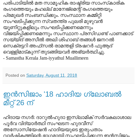
പരിപാടിയില്‍ മത സാമൂഹിക രാഷ്ട്രിയ സാംസ്‌കാരിക
രംഗത്തെയും മഹല്ല് മാനേജ്‌മെന്റ് രംഗത്തെയും
പ്രമുഖര്‍ സംബന്ധിക്കും. സംസ്ഥാന കമ്മിറ്റി
സംഘടിപ്പിക്കുന്ന സ്വതന്ത്ര പുലരി മുഴുവന്‍
യൂണിറ്റുകളിലും സംഘടിപ്പിക്കണമെന്നും
വിജയിപ്പിക്കണമെന്നും സംസ്ഥാന പ്രസിഡണ്ട് പാണക്കാട്
സയ്യിദ് അസീല്‍ അലി ശിഹാബ് തങ്ങള്‍ ജനറല്‍
സെക്രട്ടറി അഫ്‌സല്‍ രാമന്തളി ട്രഷറര്‍ ഫുആദ്
വെള്ളിമാട്കുന്ന് തുടങ്ങിയവര്‍ അഭ്യര്‍ത്ഥിച്ചു.
- Samastha Kerala Jam-iyyathul Muallimeen
Posted on
Saturday, August 11, 2018
ഇന്‍സിജാം '18 ഹാദിയ ഗ്ലോബല്‍
മീറ്റ് 26 ന്
ഹിദായ നഗര്‍: ദാറുല്‍ഹുദാ ഇസ്‌ലാമിക് സര്‍വകലാശാല
പൂര്‍വ വിദ്യാര്‍ത്ഥി സംഘടന ഹുദവീസ്
അസോസിയേഷന്‍ ഹാദിയയുടെ ഇരുപതാം
വാര്‍ഷികത്തിന്റെ ഭാഗമായി സംഘടിപ്പിക്കുന്ന ഇന്‍സിജാം