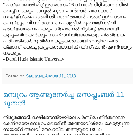
'18 ഗ്ലോബല്‍ മീറ്റ് ഈ മാസം 26 ന് വാഴ്‌സിറ്റി കാമ്പസില്‍
വെച്ച് നടക്കും. ദാറുല്‍ഹുദാ ചാന്‍സര്‍ പാണക്കാട്
സയ്യിദ് ഹൈദരലി ശിഹാബ് തങ്ങള്‍ ചടങ്ങ് ഉദ്ഘാടനം
ചെയ്യും. വി.സി ഡോ. ബഹാഉദ്ദീന്‍ മുഹമ്മദ് നദ് വി
അധ്യക്ഷത വഹിക്കും. ഗ്ലോബല്‍ മീറ്റിന്റെ ഭാഗമായി
കുടുംബിനികള്‍ക്കും സഹ്‌റാവിയ്യകള്‍ക്കും പ്രത്യേക
പരിപാടികള്‍, മുതിര്‍ന്ന കുട്ടികള്‍ക്കായി മോട്ടിവേഷന്‍
ക്ലാസ്, കൊച്ചുകുട്ടികള്‍ക്കായി കിഡ്‌സ് ഫണ്‍ എന്നിവയും
നടക്കും.
- Darul Huda Islamic University
Posted on
Saturday, August 11, 2018
മമ്പുറം ആണ്ടുനേര്‍ച്ച സെപ്തംബര്‍ 11
മുതല്‍
തിരൂരങ്ങാടി: ദക്ഷിണേന്ത്യയിലെ പ്രസിദ്ധ തീര്‍ത്ഥാടന
കേന്ദ്രമായ മമ്പുറം മഖാമില്‍ അന്ത്യവിശ്രമം കൊള്ളുന്ന
സയ്യിദ് അലവി മൗലദ്ദവീല തങ്ങളുടെ 180-ാം