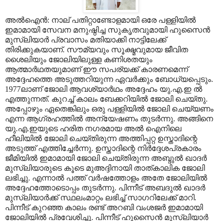
അൽഐൻ: നാല് പതിറ്റാണ്ടോളമായി ഒരേ പള്ളിയിൽ
ഇമാമായി സേവന മനുഷ്ഠിച്ച സുകൃതവുമായി ഹുസൈൻ
മുസ്ലിയാർ പ്രവാസം മതിയാക്കി നാട്ടിലേക്ക്
തിരിക്കുകയാണ്. സൗമ്യവും സൂക്ഷ്മവുമായ ജീവിത
ശൈലിയും ജോലിയിലുള്ള കണിശതയും
ആത്മാർഥതയുമാണ് ഈ സപര്യക്ക് കാരണമെന്ന്
അദ്ദേഹത്തെ അടുത്തറിയുന്ന ഏവർക്കും ബോധ്യപ്പെടും.
1977ലാണ് ജോലി ആവശ്യാർഥം അദ്ദേഹം യു.എ.ഇ ൽ
എത്തുന്നത്. കുറച്ച് കാലം ബേക്കറിയിൽ ജോലി ചെയ്തു.
അപ്പോഴും ഏതെങ്കിലും ഒരു പള്ളിയിൽ ജോലി ചെയ്യണം
എന്ന ആഗ്രഹത്തിൽ അന്യേഷണം തുടർന്നു. അങ്ങിനെ
യു.എ.ഇയുടെ ഹരിത നഗരമായ അൽ ഐനിലെ
ഹീലിയിൽ ജോലി ചെയ്തിരുന്ന അത്തിപ്പറ്റ ഉസ്താദിന്റെ
അടുത്ത് എത്തിച്ചേർന്നു. ഉസ്താദിന്റെ നിർദ്ദേശപ്രകാരം
ജീമിയിൽ ഇമാമായി ജോലി ചെയ്തിരുന്ന അബ്ദുൽ ഖാദർ
മുസ്ലിയാരുടെ കൂടെ മുഅദ്ദിനായി താത്കാലിക ജോലി
ലഭിച്ചു. എന്നാൽ പത്ത് വർഷത്തോളം അതേ ജോലിയിൽ
അദ്ദേഹത്തോടൊപ്പം തുടർന്നു. പിന്നീട് അബദുൽ ഖാദർ
മുസ്ലിയാർക്ക് സ്ഥലംമാറ്റം ലഭിച്ച് സാഗറിലേക്ക് മാറി.
പിന്നീട് കുറഞ്ഞ കാലം രണ്ട് അറബി വംശജർ ഇമാമായി
ജോലിയിൽ പ്രവേശിച്ചു. പിന്നീട് ഹുസൈൻ മുസ്ലിയാർ