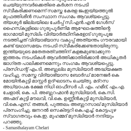
ചെയ്യുന്നവര്‍ക്കെതിരെ കര്‍ശന നടപടി
സ്വീകരിക്കണമെന്ന് സമസ്ത കേരള ജംഇയ്യത്തുല്‍
മുഫത്തിശീന്‍ സംസ്ഥാന സംഗമം ആവശ്യപ്പെട്ടു.
ത്യശൂര്‍ ജില്ലയിലെ ചേര്‍പ്പ് സി.എന്‍.എന്‍ ഗേള്‍സ്
ഹൈസ്‌കൂളിലെ ഗുരുപൂര്‍ണിമ ആഘോഷത്തിന്റെ
ഭാഗമായി മുസ്‌ലിം വിദ്യാര്‍ത്ഥിനികളോട് ഗുരുപൂജ
നടത്തിച്ചത് വിദ്യാഭ്യാസ വകുപ്പ് അത്യന്തം ഗൗരവമായി
കണ്ട് യഥാസമയം നടപടി സ്വീകരിക്കേണ്ടതായിരുന്നു.
ഇന്ത്യയുടെ മതേതരത്വത്തിന് കളങ്കമുണ്ടാക്കുന്ന
ഇത്തരം നടപടികള്‍ ആവര്‍ത്തിക്കാതിരിക്കാന്‍ അധികൃതര്‍
ജാഗ്രത പാലിക്കണമെന്നും സംഗമം ആവശ്യപ്പെട്ടു.
പ്രസിഡന്റ് എം.ടി. അബ്ദുല്ല മുസ്‌ലിയാര്‍ അദ്ധ്യക്ഷത
വഹിച്ചു. സമസ്ത വിദ്യാഭ്യാസ ബോര്‍ഡ് മാനേജര്‍ കെ
മോയിന്‍കുട്ടി മാസ്റ്റര്‍ ഉദ്ഘാടനം ചെയ്തു. മദ്‌റസ
അധ്യാപക ക്ഷേമ നിധി ഓഫീസര്‍ പി. എം. ഹമീദ്, എം.എ.
ചേളാരി, കെ. പി. അബ്ദുറഹ്മാന്‍ മുസ്‌ലിയാര്‍, കെ.സി.
അഹ്മദ് കുട്ടി മൗലവി, വി.കെ. ഉണ്ണീന്‍കുട്ടി മുസ്‌ലിയാര്‍,
വി.കെ.എസ്. തങ്ങള്‍, പുത്തലം അബ്ദുറസാഖ് മുസ്‌ലിയാര്‍
പ്രസംഗിച്ചു. ജനറല്‍ സെക്രട്ടറി കെ.എച്ച്. കോട്ടപുഴ
സ്വാഗതവും കെ.ഇ. മുഹമ്മദ് മുസ്‌ലിയാര്‍ നന്ദിയും
പറഞ്ഞു.
- Samasthalayam Chelari