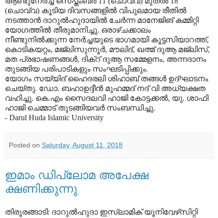
ആണ്ടുനേര്‍ച്ച സെപ്തംബര്‍ 11 (ചൊവ്വ) മുതല്‍ 18
(ചൊവ്വ) കൂടിയ ദിവസങ്ങളില്‍ വിപുലമായ രീതില്‍
നടത്താന്‍ ദാറുല്‍ഹുദായില്‍ ചേര്‍ന്ന മാനേജിങ് കമ്മിറ്റി
യോഗത്തില്‍ തീരുമാനിച്ചു. ഒരാഴ്ചക്കാലം
നീണ്ടുനില്‍ക്കുന്ന നേര്‍ച്ചയുടെ ഭാഗമായി കൂട്ടസിയാറത്ത്,
കൊടികയറ്റം, മജ്ലിസുന്നൂര്‍, മൗലിദ്, ഖത്മ് ദുആ മജ്ലിസ്,
മത പ്രഭാഷണങ്ങള്‍, ദിക്റ് ദുആ സമ്മേളനം, അന്നദാനം
തുടങ്ങിയ പരിപാടികളും സംഘടിപ്പിക്കും.
യോഗം സയ്യിദ് ഹൈദരലി ശിഹാബ് തങ്ങള്‍ ഉദ്ഘാടനം
ചെയ്തു. ഡോ. ബഹാഉദ്ദീന്‍ മുഹമ്മദ് നദ് വി അധ്യക്ഷത
വഹിച്ചു. കെ.എം സൈദലവി ഹാജി കോട്ടക്കല്‍, യു. ശാഫി
ഹാജി ചെമ്മാട് തുടങ്ങിയവര്‍ സംബന്ധിച്ചു.
- Darul Huda Islamic University
Posted on
Saturday, August 11, 2018
ഇമാം ഡിപ്ലോമ അപേക്ഷ
ക്ഷണിക്കുന്നു
തിരൂരങ്ങാടി: ദാറുല്‍ഹുദാ ഇസ്‌ലാമിക് യൂനിവേഴ്‌സിറ്റി