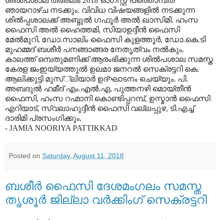
ശില്‍പശാല തഅ്‌ലീം 2018 ഓഗസ്റ്റ് പത്തൊമ്പത്
ഞായറാഴ്ച നടക്കും. വിവിധ വിഷയങ്ങളില്‍ നടക്കുന്ന
ശില്‍പ്പശാലക്ക് അബ്ദുല്‍ ഗഫൂര്‍ അല്‍ ഖാസിമി. ഹംസ
ഫൈസി അല്‍ ഹൈത്തമി, സിയാഉദ്ദീന്‍ ഫൈസി
മേല്‍മുറി, ഡോ.സാലിം ഫൈസി കുളത്തൂര്‍, ഡോ.കെ.ടി
മുഹമ്മദ് ബശീര്‍ പനങ്ങാങ്ങര നേതൃത്വം നല്‍കും.
കാലത്ത് ഒമ്പതുമണിക്ക് ആരംഭിക്കുന്ന ശില്‍പശാല സമസ്ത
കേരള ജംഇയ്യത്തുല്‍ ഉലമാ ജനറല്‍ സെക്രട്ടറി കെ.
ആലിക്കുട്ടി മുസ്്‌ലിയാര്‍ ഉദ്ഘാടനം ചെയ്യും. പി.
അബദുല്‍ ഹമീദ് എം.എല്‍.എ, പുത്തനഴി മൊയ്തീന്‍
ഫൈസി, ഹംസ റഹ്മാനി കൊണ്ടിപ്പറമ്പ്, ഉസ്മാന്‍ ഫൈസി
എറിയാട്, സ്വലാഹുദ്ദീന്‍ ഫൈസി വല്ലപ്പുഴ, ടി.എച്ച്
ദാരിമി പ്രസംഗിക്കും.
- JAMIA NOORIYA PATTIKKAD
Posted on
Saturday, August 11, 2018
ബശീർ ഫൈസി ദേശമംഗലം സമസ്ത
തൃശൂർ ജില്ലാ വർക്കിംഗ് സെക്രട്ടറി