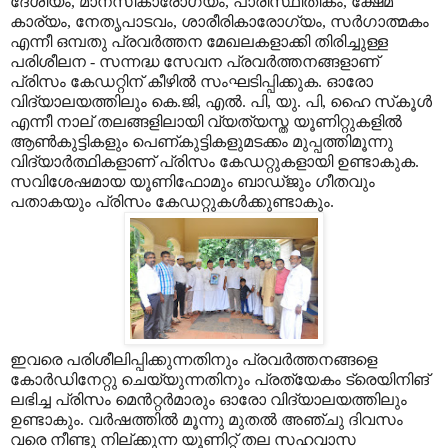
ദേശീയം, മാനസികാരോഗ്യം, പാരിസ്ഥിതികം, ക്ഷേമ
കാര്യം, നേതൃപാടവം, ശാരീരികാരോഗ്യം, സർഗാത്മകം
എന്നീ ഒമ്പതു പ്രവർത്തന മേഖലകളാക്കി തിരിച്ചുള്ള
പരിശീലന - സന്നദ്ധ സേവന പ്രവർത്തനങ്ങളാണ്
പ്രിസം കേഡറ്റിന് കീഴിൽ സംഘടിപ്പിക്കുക. ഓരോ
വിദ്യാലയത്തിലും കെ.ജി, എൽ. പി, യു. പി, ഹൈ സ്‌കൂൾ
എന്നീ നാല് തലങ്ങളിലായി വ്യത്യസ്ത യൂണിറ്റുകളിൽ
ആൺകുട്ടികളും പെണ്കുട്ടികളുമടക്കം മുപ്പത്തിമൂന്നു
വിദ്യാർത്ഥികളാണ് പ്രിസം കേഡറ്റുകളായി ഉണ്ടാകുക.
സവിശേഷമായ യൂണിഫോമും ബാഡ്ജും ഗീതവും
പതാകയും പ്രിസം കേഡറ്റുകൾക്കുണ്ടാകും.
ഇവരെ പരിശീലിപ്പിക്കുന്നതിനും പ്രവർത്തനങ്ങളെ
കോർഡിനേറ്റു ചെയ്യുന്നതിനും പ്രത്യേകം ട്രെയിനിങ്
ലഭിച്ച പ്രിസം മെൻറ്റർമാരും ഓരോ വിദ്യാലയത്തിലും
ഉണ്ടാകും. വർഷത്തിൽ മൂന്നു മുതൽ അഞ്ചു ദിവസം
വരെ നീണ്ടു നില്ക്കുന്ന യൂണിറ്റ് തല സഹവാസ