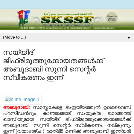
▼
സയ്യിദ്
ജിഫ്രിമുത്തുക്കോയതങ്ങൾക്ക്
അബൂദാബി സുന്നി സെന്റർ
സ്വീകരണം ഇന്ന്
അബൂദാബി
: സമസ്തകേരള ജംഇയ്യത്തുൽ ഉലമവൈസ്
പ്രസിഡൻറും കാഞ്ഞങ്ങാട് സംയുക്ത ജമാഅത്ത്
ഖാസിയുമായ സയ്യിദ് ജിഫ്രിമുത്തുക്കോയതങ്ങൾക്ക്
അബൂദാബി സുന്നി സെന്റർ സ്വീകരണം നല്കുന്നു.
ഇന്ന് (വ്യാഴാഴ്ച ) രാത്രി8 മണിക്ക് അബുദാബി ഇന്ത്യൻ