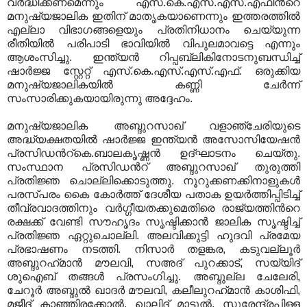
വര്‍ദ്ധിക്കണമെന്നും എസ്
.
കെ
.
എസ്
.
എസ്
.
എഫിന്‍റെ
മനുഷ്യജാലിക ഇതിന് മാതൃകയാണെന്നും ഇത്തരത്തില്‍
എല്ലാ വിഭാഗങ്ങളെയും പ്രതിനിധാനം ചെയ്യുന്ന
രീതിയില്‍ പരിപാടി ഭാവിയില്‍ വിപുലമാവട്ടെ എന്നും
ആശംസിച്ചു
.
ഇന്ത്യന്‍ റിപ്പബ്ലികിനോടനുബന്ധിച്ച്
ഷാര്‍ജ്ജ സ്റ്റേറ്റ് എസ്
.
കെ
.
എസ്
.
എസ്
.
എഫ്
.
ഒരുക്കിയ
മനുഷ്യജാലികയില്‍ കണ്ണി ചേര്‍ന്ന്
സംസാരിക്കുകയായിരുന്നു അദ്ദേഹം
.
മനുഷ്യജാലിക അബ്ദുറസാഖ് വളാഞ്ചേരിയുടെ
അദ്ധ്യക്ഷതയില്‍ ഷാര്‍ജ്ജ ഇന്ത്യന്‍ അസോസിയേഷന്‍
പ്രസിഡന്‍റ്കെ
.
ബാലകൃഷ്ണന്‍ ഉദ്ഘാടനം ചെയ്തു
.
സംസ്ഥാന പ്രസിഡന്‍റ് അബ്ദുറസാഖ് തുരുത്തി
പ്രതിജ്ഞ ചൊല്ലിക്കൊടുത്തു
.
നൂറുക്കണക്കിനാളുകള്‍
പരസ്പരം കൈ കോര്‍ത്ത് ദേശീയ പതാക ഉയര്‍ത്തിപ്പിടിച്ച്
തീവ്രവാദത്തിനും വര്‍ഗ്ഗീയതക്കുമെതിരെ രാജ്യത്തിന്‍റെ
രക്ഷക്ക് വേണ്ടി സൗഹൃദം സൃഷ്ടിക്കാന്‍ ജാലിക സൃഷ്ടിച്ച്
പ്രതിജ്ഞ ഏറ്റുചൊല്ലി
.
അലവിക്കുട്ടി ഹുദവി പ്രമേയ
പ്രഭാഷണം നടത്തി
.
നിസാര്‍ തളങ്കര
,
കടുവല്ലൂര്‍
അബ്ദുറഹ്‍മാന്‍ മൗലവി
,
സഅദ് പുറക്കാട്
,
സയ്യിദ്
ശുഐബ് തങ്ങള്‍ പ്രസംഗിച്ചു
.
അബ്ദുല്ല ചേലേരി
,
ചേറൂര്‍ അബ്ദുല്‍ ഖാദര്‍ മൗലവി
,
കലീലുറഹ്‍മാന്‍ കാശിഫി
,
മജീദ് കാഞ്ഞിരക്കോല്‍
,
ഖാലിദ് മാട്ടൂല്‍
,
സുരേന്ദ്രപിള്ള