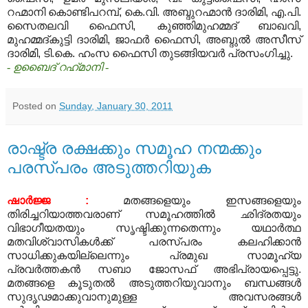
റഹ്മാനി കൊണ്ടിപറമ്പ്, കെ.വി. അബ്ദുറഹ്മാന്‍ ദാരിമി, എ.പി.
സൈതലവി ഫൈസി, കുഞ്ഞിമുഹമ്മദ് ബാഖവി,
മുഹമ്മദ്കുട്ടി ദാരിമി, ജാഫര്‍ ഫൈസി, അബ്ദുല്‍ അസീസ്
ദാരിമി, ടി.കെ. ഹംസ ഫൈസി തുടങ്ങിയവര്‍ പ്രസംഗിച്ചു.
- ഉബൈദ് റഹ്‍മാനി -
Posted on
Sunday, January 30, 2011
രാഷ്ട്ര രക്ഷക്കും സമൂഹ നന്മക്കും
പരസ്പരം അടുത്തറിയുക
ഷാര്‍ജ്ജ
:
മതങ്ങളെയും ഇസങ്ങളെയും
തിരിച്ചറിയാത്തവരാണ് സമൂഹത്തില്‍ ഛിദ്രതയും
വിഭാഗീയതയും സൃഷ്ടിക്കുന്നതെന്നും യഥാര്‍ത്ഥ
മതവിശ്വാസികള്‍ക്ക് പരസ്പരം കലഹിക്കാന്‍
സാധിക്കുകയില്ലെന്നും പ്രമുഖ സാമൂഹ്യ
പ്രവര്‍ത്തകന്‍ സബാ ജോസഫ് അഭിപ്രായപ്പെട്ടു
.
മതങ്ങളെ കൂടുതല്‍ അടുത്തറിയുവാനും ബന്ധങ്ങള്‍
സുദൃഢമാക്കുവാനുമുള്ള അവസരങ്ങള്‍