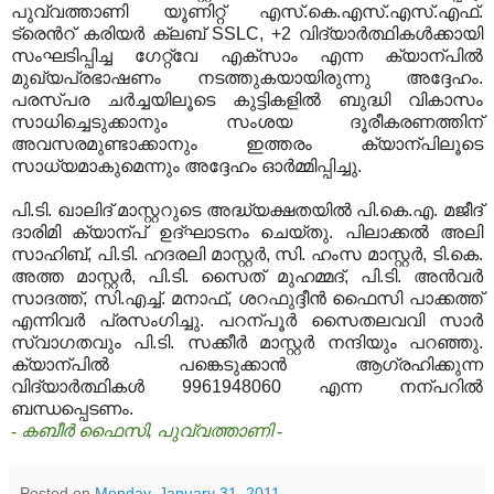
പുവ്വത്താണി യൂണിറ്റ് എസ്
.
കെ
.
എസ്
.
എസ്
.
എഫ്
.
ട്രെന്‍റ് കരിയര്‍ ക്ലബ്
SSLC, +2
വിദ്യാര്‍ത്ഥികള്‍ക്കായി
സംഘടിപ്പിച്ച ഗേറ്റ്‍വേ എക്സാം എന്ന ക്യാന്പില്‍
മുഖ്യപ്രഭാഷണം നടത്തുകയായിരുന്നു അദ്ദേഹം
.
പരസ്പര ചര്‍ച്ചയിലൂടെ കുട്ടികളില്‍ ബുദ്ധി വികാസം
സാധിച്ചെടുക്കാനും സംശയ ദൂരീകരണത്തിന്
അവസരമുണ്ടാക്കാനും ഇത്തരം ക്യാന്പിലൂടെ
സാധ്യമാകുമെന്നും അദ്ദേഹം ഓര്‍മ്മിപ്പിച്ചു
.
പി
.
ടി
.
ഖാലിദ് മാസ്റ്ററുടെ അദ്ധ്യക്ഷതയില്‍ പി
.
കെ
.
എ
.
മജീദ്
ദാരിമി ക്യാന്പ് ഉദ്ഘാടനം ചെയ്തു
.
പിലാക്കല്‍ അലി
സാഹിബ്
,
പി
.
ടി
.
ഹദരലി മാസ്റ്റര്‍
,
സി
.
ഹംസ മാസ്റ്റര്‍
,
ടി
.
കെ
.
അത്ത മാസ്റ്റര്‍
,
പി
.
ടി
.
സൈത് മുഹമ്മദ്
,
പി
.
ടി
.
അന്‍വര്‍
സാദത്ത്
,
സി
.
എച്ച്
.
മനാഫ്
,
ശറഫുദ്ദീന്‍ ഫൈസി പാക്കത്ത്
എന്നിവര്‍ പ്രസംഗിച്ചു
.
പറന്പൂര്‍ സൈതലവവി സാര്‍
സ്വാഗതവും പി
.
ടി
.
സക്കീര്‍ മാസ്റ്റര്‍ നന്ദിയും പറഞ്ഞു
.
ക്യാന്പില്‍ പങ്കെടുക്കാന്‍ ആഗ്രഹിക്കുന്ന
വിദ്യാര്‍ത്ഥികള്‍
9961948060
എന്ന നന്പറില്‍
ബന്ധപ്പെടണം
.
- കബീര്‍ ഫൈസി
,
പുവ്വത്താണി -
Posted on
Monday, January 31, 2011