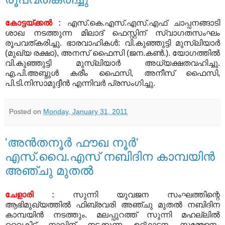
കോട്ടയ്ക്കല്‍ :
എസ്.കെ.എസ്.എസ്.എഫ് ചാപ്പനങ്ങാടി
ശാഖ നടത്തുന്ന മിലാദ് ഫെസ്റ്റിന് സ്വാഗതസംഘം
രൂപവത്കരിച്ചു. ഭാരവാഹികള്‍: വി.കുഞ്ഞുട്ടി മുസ്‌ലിയാര്‍
(മുഖ്യ രക്ഷാ), അനസ് ഫൈസി (ജന.കണ്‍.). യോഗത്തില്‍
വി.കുഞ്ഞുട്ടി മുസ്‌ലിയാര്‍ അധ്യക്ഷതവഹിച്ചു.
എ.പി.അബ്ദുള്‍ കരീം ഫൈസി, അനീസ് ഫൈസി,
പി.ടി.നിസാമുദ്ദീന്‍ എന്നിവര്‍ പ്രസംഗിച്ചു.
Posted on
Monday, January 31, 2011
'അന്‍തനൂര്‍ ഫൗഖ നൂര്‍'
എസ്.വൈ.എസ് നബിദിന കാമ്പയിന്‍
അഞ്ചു മുതല്‍
ചേളാരി :
സുന്നി യുവജന സംഘത്തിന്റെ
ആഭിമുഖ്യത്തില്‍ ഫിബ്രവരി അഞ്ചു മുതല്‍ നബിദിന
കാമ്പയിന്‍ നടത്തും.
മലപ്പുറത്ത്
സുന്നി മഹല്ലില്‍
വൈകിട്ട് നാലിന് നടക്കുന്ന
ഉദ്ഗാടന
സമ്മേളനം