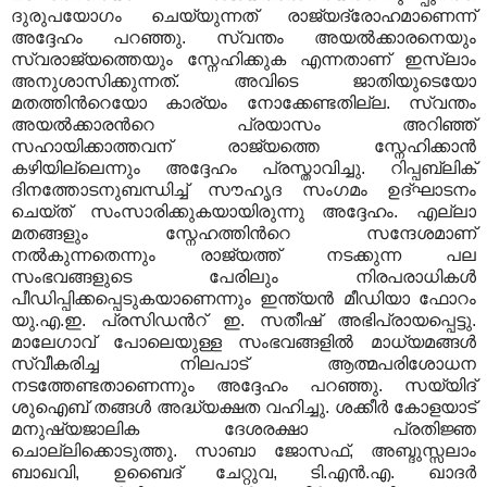
ദുരുപയോഗം ചെയ്യുന്നത് രാജ്യദ്രോഹമാണെന്ന്
അദ്ദേഹം പറഞ്ഞു
.
സ്വന്തം അയല്‍ക്കാരനെയും
സ്വരാജ്യത്തെയും സ്നേഹിക്കുക എന്നതാണ് ഇസ്‍ലാം
അനുശാസിക്കുന്നത്
.
അവിടെ ജാതിയുടെയോ
മതത്തിന്‍റെയോ കാര്യം നോക്കേണ്ടതില്ല
.
സ്വന്തം
അയല്‍ക്കാരന്‍റെ പ്രയാസം അറിഞ്ഞ്
സഹായിക്കാത്തവന് രാജ്യത്തെ സ്നേഹിക്കാന്‍
കഴിയില്ലെന്നും അദ്ദേഹം പ്രസ്താവിച്ചു
.
റിപ്പബ്ലിക്
ദിനത്തോടനുബന്ധിച്ച് സൗഹൃദ സംഗമം ഉദ്ഘാടനം
ചെയ്ത് സംസാരിക്കുകയായിരുന്നു അദ്ദേഹം
.
എല്ലാ
മതങ്ങളും സ്നേഹത്തിന്‍റെ സന്ദേശമാണ്
നല്‍കുന്നതെന്നും രാജ്യത്ത് നടക്കുന്ന പല
സംഭവങ്ങളുടെ പേരിലും നിരപരാധികള്‍
പീഡിപ്പിക്കപ്പെടുകയാണെന്നും ഇന്ത്യന്‍ മീഡിയാ ഫോറം
യു
.
എ
.
ഇ
.
പ്രസിഡന്‍റ് ഇ
.
സതീഷ് അഭിപ്രായപ്പെട്ടു
.
മാലേഗാവ് പോലെയുള്ള സംഭവങ്ങളില്‍ മാധ്യമങ്ങള്‍
സ്വീകരിച്ച നിലപാട് ആത്മപരിശോധന
നടത്തേണ്ടതാണെന്നും അദ്ദേഹം പറഞ്ഞു
.
സയ്യിദ്
ശുഐബ് തങ്ങള്‍ അദ്ധ്യക്ഷത വഹിച്ചു
.
ശക്കീര്‍ കോളയാട്
മനുഷ്യജാലിക ദേശരക്ഷാ പ്രതിജ്ഞ
ചൊല്ലിക്കൊടുത്തു
.
സാബാ ജോസഫ്
,
അബ്ദുസ്സലാം
ബാഖവി
,
ഉബൈദ് ചേറ്റുവ
,
ടി
.
എന്‍
.
എ
.
ഖാദര്‍