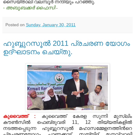
സൈയ്‌താലി വലമ്പൂര്‍ നന്ദിയും പറഞ്ഞു.
-
അബൂബക്കര്‍ ഫൈസി -
Posted on
Sunday, January 30, 2011
ഹുബ്ബുറസൂല്‍ 2011 പ്രചരണ യോഗം
ഉദ്ഘാടനം ചെയ്തു.
കുവൈത്ത്
:
കുവൈത്ത് കേരള സുന്നി മുസ്‍ലിം
കൗണ്‍സില്‍ ഫെബ്രുവരി
11, 12
തിയ്യതികളില്‍
നടത്തപ്പെടുന്ന ഹുബ്ബുറസൂല്‍ മഹാസമ്മേളനത്തിന്‍റെ
പ്രചരണയോഗം പാണക്കാട് സയ്യിദ് മുനവ്വറലി