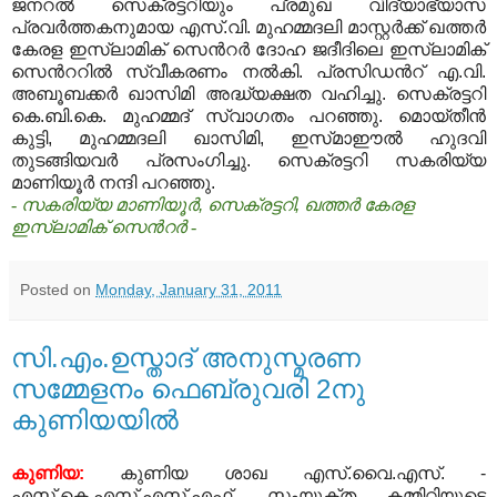
ജനറല്‍ സെക്രട്ടറിയും പ്രമുഖ വിദ്യാഭ്യാസ
പ്രവര്‍ത്തകനുമായ എസ്
.
വി
.
മുഹമ്മദലി മാസ്റ്റര്‍ക്ക് ഖത്തര്‍
കേരള ഇസ്‍ലാമിക് സെന്‍റര്‍ ദോഹ ജദീദിലെ ഇസ്‍ലാമിക്
സെന്‍ററില്‍ സ്വീകരണം നല്‍കി
.
പ്രസിഡന്‍റ് എ
.
വി
.
അബൂബക്കര്‍ ഖാസിമി അദ്ധ്യക്ഷത വഹിച്ചു
.
സെക്രട്ടറി
കെ
.
ബി
.
കെ
.
മുഹമ്മദ് സ്വാഗതം പറഞ്ഞു
.
മൊയ്തീന്‍
കുട്ടി
,
മുഹമ്മദലി ഖാസിമി
,
ഇസ്‍മാഈല്‍ ഹുദവി
തുടങ്ങിയവര്‍ പ്രസംഗിച്ചു
.
സെക്രട്ടറി സകരിയ്യ
മാണിയൂര്‍ നന്ദി പറഞ്ഞു
.
- സകരിയ്യ മാണിയൂര്‍
,
സെക്രട്ടറി
,
ഖത്തര്‍ കേരള
ഇസ്‍ലാമിക് സെന്‍റര്‍ -
Posted on
Monday, January 31, 2011
സി.എം.ഉസ്താദ് അനുസ്മരണ
സമ്മേളനം ഫെബ്രുവരി 2നു
കുണിയയില്‍
കുണിയ:
കുണിയ ശാഖ എസ്.വൈ.എസ്. -
എസ്.കെ.എസ്.എസ്.എഫ്. സംയുക്ത കമ്മിറ്റിയുടെ