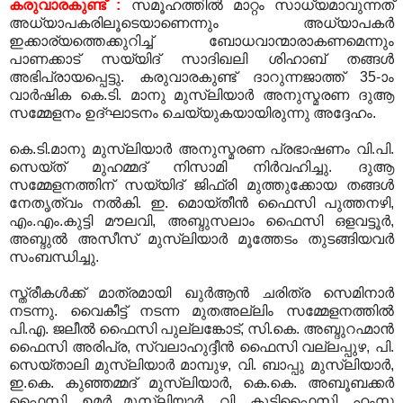
കരുവാരകുണ്ട് :
സമൂഹത്തില്‍ മാറ്റം സാധ്യമാവുന്നത്
അധ്യാപകരിലൂടെയാണെന്നും അധ്യാപകര്‍
ഇക്കാര്യത്തെക്കുറിച്ച്‌ ബോധവാന്മാരാകണമെന്നും
പാണക്കാട് സയ്യിദ് സാദിഖലി ശിഹാബ് തങ്ങള്‍
അഭിപ്രായപ്പെട്ടു. കരുവാരകുണ്ട് ദാറുന്നജാത്ത് 35-ാം
വാര്‍ഷിക കെ.ടി. മാനു മുസ്‌ലിയാര്‍ അനുസ്മരണ ദുആ
സമ്മേളനം ഉദ്ഘാടനം ചെയ്യുകയായിരുന്നു അദ്ദേഹം.
കെ.ടി.മാനു മുസ്‌ലിയാര്‍ അനുസ്മരണ പ്രഭാഷണം വി.പി.
സെയ്ത് മുഹമ്മദ് നിസാമി നിര്‍വഹിച്ചു. ദുആ
സമ്മേളനത്തിന് സയ്യിദ് ജിഫ്രി മുത്തുക്കോയ തങ്ങള്‍
നേതൃത്വം നല്‍കി. ഇ. മൊയ്തീന്‍ ഫൈസി പുത്തനഴി,
എം.എം.കുട്ടി മൗലവി, അബ്ദുസലാം ഫൈസി ഒളവട്ടൂര്‍,
അബ്ദുല്‍ അസീസ് മുസ്‌ലിയാര്‍ മൂത്തേടം തുടങ്ങിയവര്‍
സംബന്ധിച്ചു.
സ്ത്രീകള്‍ക്ക് മാത്രമായി ഖുര്‍ആന്‍ ചരിത്ര സെമിനാര്‍
നടന്നു. വൈകീട്ട് നടന്ന മുതഅല്ലിം സമ്മേളനത്തില്‍
പി.എ. ജലീല്‍ ഫൈസി പുല്ലങ്കോട്, സി.കെ. അബ്ദുറഹ്മാന്‍
ഫൈസി അരിപ്ര, സ്വലാഹുദ്ദീന്‍ ഫൈസി വല്ലപ്പുഴ, പി.
സെയ്താലി മുസ്‌ലിയാര്‍ മാമ്പുഴ, വി. ബാപ്പു മുസ്‌ലിയാര്‍,
ഇ.കെ. കുഞ്ഞമ്മദ് മുസ്‌ലിയാര്‍, കെ.കെ. അബൂബക്കര്‍
ഫൈസി, ഉമര്‍ മുസ്‌ലിയാര്‍, വി. കുട്ടിഫൈസി, ഹംസ