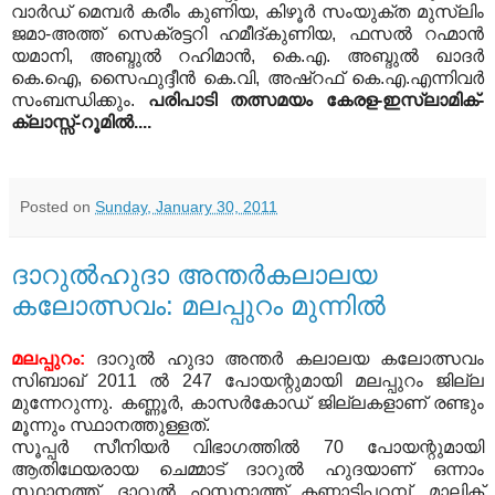
വാര്‍ഡ്‌ മെമ്പര്‍ കരീം കുണിയ, കിഴൂര്‍ സംയുക്ത മുസ്ലിം
ജമാ-അത്ത് സെക്രട്ടറി ഹമീദ്കുണിയ, ഫസല്‍ ‍റഹ്മാന്‍
‍യമാനി, അബ്ദുല്‍ റഹിമാന്‍, കെ.എ. അബ്ദുല്‍ ഖാദര്‍
കെ.ഐ, സൈഫുദ്ദീന്‍ കെ.വി, അഷ്‌റഫ്‌ കെ.എ.എന്നിവര്‍
സംബന്ധിക്കും.
പരിപാടി തത്സമയം കേരള-ഇസ്‌ലാമിക്-
ക്ലാസ്സ്‌-റൂമില്‍....
Posted on
Sunday, January 30, 2011
ദാറുല്‍ഹുദാ അന്തര്‍കലാലയ
കലോത്സവം: മലപ്പുറം മുന്നില്‍
മലപ്പുറം:
ദാറുല്‍ ഹുദാ അന്തര്‍ കലാലയ കലോത്സവം
സിബാഖ്‌ 2011 ല്‍ 247 പോയന്റുമായി മലപ്പുറം ജില്ല
മുന്നേറുന്നു. കണ്ണൂര്‍, കാസര്‍കോഡ്‌ ജില്ലകളാണ്‌ രണ്ടും
മൂന്നും സ്ഥാനത്തുള്ളത്‌.
സൂപ്പര്‍ സീനിയര്‍ വിഭാഗത്തില്‍ 70 പോയന്റുമായി
ആതിഥേയരായ ചെമ്മാട്‌ ദാറുല്‍ ഹുദയാണ്‌ ഒന്നാം
സ്ഥാനത്ത്‌. ദാറുല്‍ ഹസനാത്ത്‌ കണ്ണാട്ടിപ്പറമ്പ്‌, മാലിക്‌