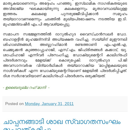
മാതൃകയാണെന്നും അദ്ദേഹം പറഞ്ഞു. ഇസ്‌ലാമിക നാഗരികതയുടെ
അവിഭാജ്യ ഘടകമായിരുന്നു കലകളെന്നും മൃതാവസ്ഥയിലുള്ള
ഇത്തരം കലകളെ പുനരുജ്ജീവിപ്പിക്കാന്‍ സമൂഹം
തയ്യാറാവണമെന്നും ചടങ്ങില്‍ മുഖ്യപ്രഭാഷണം നടത്തിയ ഇ.ടി.
മുഹമ്മദ്ബഷീര്‍ എം.പി ആവശ്യപ്പെട്ടു.
സമാപന സമ്മേളനത്തില്‍ ദാറുല്‍ഹുദ വൈസ്ചാന്‍സലര്‍ ഡോ.
ബഹാഉദ്ദീന്‍ മുഹമ്മദ്‌നദ്‌വി അധ്യക്ഷത വഹിച്ചു. സയ്യിദ് മുഈനലി
ശിഹാബ്തങ്ങള്‍, അബ്ദുറഹിമാന്‍ രണ്ടത്താണി എം.എല്‍.എ,
ചെമ്മുക്കന്‍ കുഞ്ഞാപ്പുഹാജി, എസ്.എം. ജിഫ്‌രിതങ്ങള്‍ കക്കാട്, യു.
ശാഫിഹാജി എന്നിവര്‍ പ്രസംഗിച്ചു. ഡോക്യുമെന്ററി കാലിഗ്രഫി
പ്രദര്‍ശനവും മേളയ്ക്ക് കൊഴുപ്പേകി. ദാറുല്‍ഹുദ പി.ജി
അവസാനവര്‍ഷ വിദ്യാര്‍ഥികള്‍ തയ്യാറാക്കിയ 'മാപ്പിളകലയുടെ
നാള്‍വഴികള്‍' എന്ന ഡോക്യുമെന്ററിയാണ് മേളയില്‍ പ്രദര്‍ശിപ്പിച്ചത്.
ദിശ സര്‍ഗവേദിയാണ് കാലിഗ്രഫി പ്രദര്‍ശനം ഒരുക്കിയത്.
-
ഉബൈദുല്ല റഹ് മാനി -
Posted on
Monday, January 31, 2011
ചാപ്പനങ്ങാടി ശാഖ സ്വാഗതസംഘം
രൂപവത്കരിച്ചു