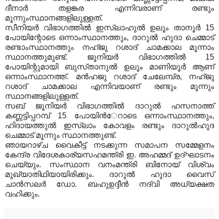
ദീനാര്‍ തളങ്കര എന്നിവരാണ്‌ രണ്ടും
മൂന്നുംസ്ഥാനങ്ങളിലുള്ളത്‌.
സീനിയര്‍ വിഭാഗത്തില്‍ ഇസ്‌ലാഹുല്‍ ഉലൂം താനൂര്‍ 15
പോയിന്റോടെ ഒന്നാംസ്ഥാനത്തും, ദാറുല്‍ ഹുദാ ചെമ്മാട്‌
രണ്ടാംസ്ഥാനത്തും നഹ്‌ജു റശാദ്‌ ചാമക്കാല മൂന്നാം
സ്ഥാനത്തുമുണ്ട്‌. ജൂനിയര്‍ വിഭാഗത്തില്‍ 15
പോയിന്റുമായി ബുസ്‌താനുല്‍ ഉലൂം മാണിയൂര്‍ ആണ്‌
ഒന്നാംസ്ഥാനത്ത്‌. മന്‍ഹജു റശാദ്‌ ചേലേമ്പ്ര, നഹ്‌ജു
റശാദ്‌ ചാമക്കാല എന്നിവയാണ്‌ രണ്ടും മൂന്നും
സ്ഥാനങ്ങളിലുള്ളത്‌.
സബ്‌ ജൂനിയര്‍ വിഭാഗത്തില്‍ ദാറുല്‍ ഹസനാത്ത്‌
കണ്ണട്ടിപ്പറമ്പ്‌ 15 പോയിന്‍േറാടെ ഒന്നാംസ്ഥാനത്തും,
ഹിദായത്തുല്‍ ഇസ്‌ലാം കോവളം രണ്ടും ദാറുല്‍ഹുദ
ചെമ്മാട്‌ മൂന്നും സ്ഥാനത്തുണ്ട്‌.
ഞായറാഴ്‌ച വൈകീട്ട്‌ നടക്കുന്ന സമാപന സമ്മേളനം
കേന്ദ്ര വിദേശകാര്യസഹമന്ത്രി ഇ. അഹമ്മദ്‌ ഉദ്‌ഘാടനം
ചെയ്യും. സംസ്ഥാന വനംമന്ത്രി ബിനോയ്‌ വിശ്വം
മുഖ്യാതിഥിയായിരിക്കും. ദാറുല്‍ ഹുദാ വൈസ്‌
ചാന്‍സലര്‍ ഡോ. ബഹുഉദ്ദീന്‍ നദ്‌വി അധ്യക്ഷത
വഹിക്കും.