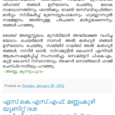
ശിഹാബ് തങ്ങള്‍ ഉദ്ഘാടനം ചെയ്തു
.
ലോക
സമാധാനത്തിനും ശാന്തിക്കും വേണ്ടി തസ്വവ്വുഫിന്‍റെ
മാര്‍ഗ്ഗം സ്വീകരിച്ച് മുന്നോട്ടുപോകാനും ഹുബ്ബുറസൂല്‍
സമ്മേളനം അതിനുള്ള പ്രചരണ മാര്‍ഗ്ഗമാണെന്നും
തങ്ങള്‍ പറഞ്ഞു
.
ശൈഖ് അബ്ദുസ്സലാം മുസ്‍ലിയാര്‍ അദ്ധ്യക്ഷത വഹിച്ച
യോഗം ചെയര്‍മാന്‍ നാസര്‍ അല്‍ മശ്ഹൂര്‍ തങ്ങള്‍
ഉദ്ഘാടനം ചെയ്തു
.
സയ്യിദ് ഗാലിബ് അല്‍ മശ്ഹൂര്‍
തങ്ങള്‍
,
നസീര്‍ ഖാന്‍
,
സിറാജുദ്ദീന്‍ ഫൈസി എന്നിവര്‍
ആശംസകളര്‍പ്പിച്ച് സംസാരിച്ചു
.
സെക്രട്ടറി പി
.
കെ
.
എം
.
കുട്ടി ഫൈസി സ്വാഗതവും ട്രഷറര്‍ സെയ്തലവി ഹാജി
ചെന്പ്ര നന്ദിയും പറഞ്ഞു
.
- അബ്ദു
,
കുന്നുംപുറം -
Posted on
Sunday, January 30, 2011
എസ്.കെ.എസ്.എഫ്. മണ്ണംകുഴി
യൂണിറ്റ് ദശ