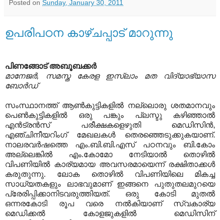
Posted on
Sunday, January 30, 2011
ഉപരിപഠന കാഴ്ചപ്പാട് മാറുന്നു
പിണങ്ങോട് അബൂബക്കര്‍
മാനേജര്‍, സമസ്ത കേരള ഇസ്‌ലാം മത വിദ്യാഭ്യാസ
ബോര്‍ഡ്‌
സംസ്ഥാനത്ത് ആണ്‍കുട്ടികളില്‍ നല്ലൊരു ശതമാനവും
പെണ്‍കുട്ടികളില്‍ ഒരു പങ്കും പ്ലസ്ടു കഴിഞ്ഞാല്‍
എന്‍ട്രന്‍സ് പരീക്ഷകളെഴുതി മെഡിസിന്‍,
എഞ്ചിനീയറിംഗ് മേഖലകള്‍ തെരഞ്ഞെടുക്കുകയാണ്.
നാലരവര്‍ഷത്തെ എം.ബി.ബി.എസ് പഠനവും ബി.കോം
അല്ലെങ്കില്‍ എം.കോമോ നേടിയാല്‍ തൊഴില്‍
വിപണിയില്‍ കാര്യമായ അവസരമായെന്ന് രക്ഷിതാക്കള്‍
കരുതുന്നു. ലോക തൊഴില്‍ വിപണിയിലെ മികച്ച
സാധ്യതകളും ലാഭവുമാണ് ഇങ്ങനെ പുതുതലമുറയെ
പ്രേരിപ്പിക്കാനിടവരുത്തിയത്. ഒരു കോടി മുതല്‍
ഒന്നരകോടി രൂപ വരെ നല്‍കിയാണ് സ്വകാര്യ
മെഡിക്കല്‍ കോളജുകളില്‍ മെഡിസിന്