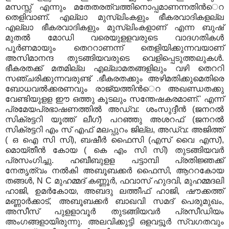
മസസ്സ്‌ എന്നും മതേതരത്വത്തിനൊപ്പമാണന്നതിന്‍െറ
തെളിവാണ്‌. എല്ലാ മുസ്‌ലിംകളും ഭീകരവാദികളല്ല
എല്ലാ ഭീകരവാദികളും മുസ്‌ലിംകളാണ്‌ എന്ന ബുഷ്‌
മുതല്‍ മോഡി വരെയുളളവരുടെ വാദഗതികള്‍
പൂര്‍ണമായും തെററാണന്ന്‌ തെളിയിക്കുന്നവയാണ്‌
അസിമാനന്ദ തുടങ്ങിയവരുടെ വെളിപ്പെടുത്തലുകള്‍.
ഭീകരതക്ക്‌ മതമില്ല എല്ലാമതങ്ങളിലും വഴി തെററി
സഞ്ചരിക്കുന്നവരുണ്ട്‌ .ഭീകരതക്കും അഴിമതിക്കുമെതിരെ
ബോധവല്‍ക്കരണവും രാജ്യത്തിന്‍െറ അഖണ്ഡതക്കു
വേണ്ടിയുളള ഈ ഒത്തു കൂടലും സന്തേഷകരമാണ്‌.' എന്ന്‌
പ്രമേയപ്രഭാഷണത്തില്‍ അഡ്വ: ശംസുദ്ദീന്‍ (ജനറല്‍
സിക്രട്ടറി യൂത്ത്‌ ലീഗ്‌) പറഞ്ഞു അശറഫ്‌ (ജനറല്‍
സിക്രട്ടറി എം സ്‌ എഫ്‌ മലപ്പുറം ജില്ല, അഡ്വ: അജിത്ത്‌
( ഒ ഐ സി സി), ബഷീര്‍ ഫൈസി (എസ്‌ വൈ എസ്‌),
മൊയ്‌തീന്‍ കോയ ( കെ എം സി സി) തുടങ്ങിയവര്‍
പ്രസംഗിച്ചു. ഹബീബുളള പട്ടാമ്പി പ്രതിജ്ഞക്ക്‌
നേതൃത്വം നല്‍കി അബൂബക്കര്‍ ഫൈസി, ആററകോയ
തങ്ങള്‍, N C മുഹമ്മദ്‌ കണ്ണൂര്‍, ഫവാസ്‌ ഹുദവി, മുഹമ്മദലി
ഹാജി, ഉമര്‍കോയ, അബദു ലത്തീഫ്‌ ഹാജി, ഷൗക്കത്ത്‌
മണ്ണാര്‍ക്കാട്‌, അബൂബക്കര്‍ ബാഖവി സമദ്‌ പെരുമുഖം,
അസീസ്‌ പുളളാവൂര്‍ തുടങ്ങിയവര്‍ പ്രസീഡിയം
അംഗങ്ങളായിരുന്നു. അലവിക്കുട്ടി ഒളവട്ടൂര്‍ സ്വഗതവും