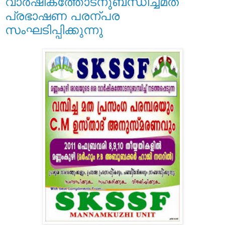
വാര്‍ഷികത്തോടനുബന്ധിച്ച്മത
പ്രഭാഷണ പരന്പര
സംഘടിപ്പിക്കുന്നു