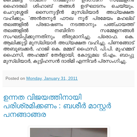
ഹൈദരലി ശിഹാബ് തങ്ങള്‍ ഉദ്ഘാടനം ചെയ്യും.
ചെറുശ്ശേരി സൈനുദ്ദീന്‍ മുസ്‌ലിയാര്‍ അധ്യക്ഷത
വഹിക്കും.
'അന്‍തനൂര്‍ ഫൗഖ നൂര്‍' പ്രമേയം മഹല്ല്
തലങ്ങളില്‍ പ്രഭാഷണം നടത്താനും പഞ്ചായത്ത്
തലങ്ങളില്‍ നബിദിന സമ്മേളനങ്ങള്‍
സംഘടിപ്പിക്കുന്നതിനും തീരുമാനിച്ചു. പ്രൊഫ. കെ.
ആലിക്കുട്ടി മുസ്‌ലിയാര്‍ അധ്യക്ഷത വഹിച്ചു. പിണങ്ങോട്
അബൂബക്കര്‍, ഹാജി കെ. മമ്മദ് ഫൈസി, പി.പി. മുഹമ്മദ്
ഫൈസി, അഹമ്മദ് തേര്‍ളായി, കോട്ടുമല ടി.എം. ബാപ്പു
മുസ്‌ലിയാര്‍, കുട്ടിഹസന്‍ ദാരിമി എന്നിവര്‍ പ്രസംഗിച്ചു.
Posted on
Monday, January 31, 2011
ഉന്നത വിജയത്തിനായി
പരിശ്രമിക്കണം : ബശീര്‍ മാസ്റ്റര്‍
പനങ്ങാങ്ങര