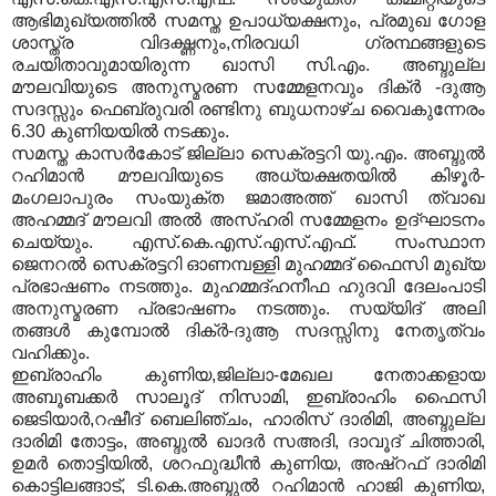
ആഭിമുഖ്യത്തില്‍ സമസ്ത ഉപാധ്യക്ഷനും, പ്രമുഖ ഗോള
ശാസ്ത്ര വിദഗ്ദ്ധനും,നിരവധി ഗ്രന്ഥങ്ങളുടെ
രചയിതാവുമായിരുന്ന ഖാസി സി.എം. അബ്ദുല്ല
മൗലവിയുടെ അനുസ്മരണ സമ്മേളനവും ദിക്ര്‍ -ദുആ
സദസ്സും ഫെബ്രുവരി രണ്ടിനു ബുധനാഴ്ച വൈകുന്നേരം
6.30 കുണിയയില്‍ നടക്കും.
സമസ്ത കാസര്‍കോട് ജില്ലാ സെക്രട്ടറി യു.എം. അബ്ദുല്‍
റഹിമാന്‍ മൗലവിയുടെ അധ്യക്ഷതയില്‍ കിഴൂര്‍-
മംഗലാപുരം സംയുക്ത ജമാഅത്ത് ഖാസി ത്വാഖ
അഹമ്മദ്‌ മൗലവി അല്‍ അസ്ഹരി സമ്മേളനം ഉദ്ഘാടനം
ചെയ്യും. എസ്.കെ.എസ്.എസ്.എഫ്. സംസ്ഥാന
ജെനറല്‍ സെക്രട്ടറി ഓണമ്പള്ളി മുഹമ്മദ്‌ ഫൈസി മുഖ്യ
പ്രഭാഷണം നടത്തും. മുഹമ്മദ്‌ഹനീഫ ഹുദവി ദേലംപാടി
അനുസ്മരണ പ്രഭാഷണം നടത്തും. സയ്യിദ് അലി
തങ്ങള്‍ കുമ്പോല്‍ ദിക്ര്‍-ദുആ സദസ്സിനു നേതൃത്വം
വഹിക്കും.
ഇബ്രാഹിം കുണിയ,ജില്ലാ-മേഖല നേതാക്കളായ
അബൂബക്കര്‍ സാലൂദ് നിസാമി, ഇബ്രാഹിം ഫൈസി
ജെടിയാര്‍,റഷീദ് ബെലിഞ്ചം, ഹാരിസ് ദാരിമി, അബ്ദുല്ല
ദാരിമി തോട്ടം, അബ്ദുല്‍ ഖാദര്‍ സഅദി, ദാവൂദ് ചിത്താരി,
ഉമര്‍ തൊട്ടിയില്‍, ശറഫുദ്ധീന്‍ കുണിയ, അഷ്‌റഫ്‌ ദാരിമി
കൊട്ടിലങ്ങാട്, ടി.കെ.അബ്ദുല്‍ റഹിമാന്‍ ഹാജി കുണിയ,