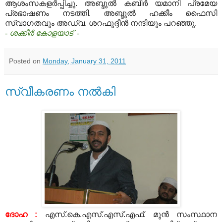
ആശംസകളര്‍പ്പിച്ചു
.
അബ്ദുല്‍ കബീര്‍ യമാനി പ്രമേയ
പ്രഭാഷണം നടത്തി
.
അബ്ദുല്‍ ഹക്കീം ഫൈസി
സ്വാഗതവും അഡ്വ
.
ശറഫുദ്ദീന്‍ നന്ദിയും പറഞ്ഞു
.
- ശക്കീര്‍ കോളയാട് -
Posted on
Monday, January 31, 2011
സ്വീകരണം നല്‍കി
ദോഹ
:
എസ്
.
കെ
.
എസ്
.
എസ്
.
എഫ്
.
മുന്‍ സംസ്ഥാന