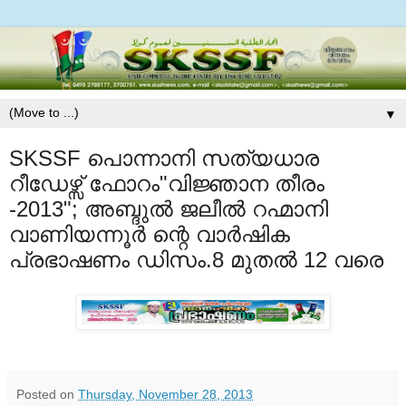
▼
SKSSF പൊന്നാനി സത്യധാര
റീഡേഴ്സ് ഫോറം"വിജ്ഞാന തീരം
-2013"; അബ്ദുൽ ജലീൽ റഹ്മാനി
വാണിയന്നൂർ ന്റെ വാർഷിക
പ്രഭാഷണം ഡിസം.8 മുതല്‍ 12 വരെ
Posted on
Thursday, November 28, 2013