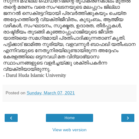
സുന്നി മഹല്ല് ഫെഡറേഷന്റെ രൂപീകരണകാലം മുതല്‍
തന്റെ മരണം വരെ സംഘടനയുടെ മലപ്പുറം ജില്ലാ
ജനറല്‍ സെക്രട്ടറിയായി പ്രവര്‍ത്തിക്കുകയും ചെയ്ത
അദ്ദേഹത്തിന്റെ വ്യക്തിജീവിതം, കുടുംബം, ആത്മീയ
വഴികള്‍, സംഘാടനം, സൂക്ഷ്മത, ഉദാരത, തീര്‍പ്പുകള്‍,
രാഷ്ട്രീയം തുടങ്ങി കുഞ്ഞാപ്പുഹാജിയുടെ ജീവിത
യാത്രയെ സമഗ്രമായി പ്രതിപാദിക്കുന്നതാണ് കൃതി.
പട്ടിക്കാട് ജാമിഅ നൂരിയ്യ, വളവന്നൂര്‍ ബാഫഖി യതീംഖാന
എന്നിവയുടെ നേതൃനിരയിലുണ്ടായിരുന്ന അദ്ദേഹം
കേരളത്തിലെ ഒട്ടനവധി മത വിദ്യാഭ്യാസ
സ്ഥാപനങ്ങളുടെ വളര്‍ച്ചയ്ക്കു ശക്തിപകര്‍ന്ന
വ്യക്തിയായിരുന്നു.
- Darul Huda Islamic University
Posted on
Sunday, March 07, 2021
‹
›
Home
View web version