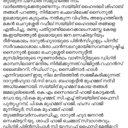
തുടരുന്ന പണ്ഡിത സമൂഹത്തെ നാം
വാര്‍ത്തെടുക്കേതുണ്ടെന്നും സയ്യിദ് ഹൈദരലി ശിഹാബ്
തങ്ങള്‍ പറഞ്ഞു. നിര്‍മാണ ചെലവിലേക്ക് സൈനുല്‍
ഉലമായുടെ കുടുംബം നല്‍കുന്ന വിഹിതം അദ്ദേഹത്തിന്റെ
മകന്‍ ചെറുശ്ശേരി റഫീഖ് സയ്യിദ് ഹൈദരലി തങ്ങളെ
ഏല്‍പിച്ചു. രണ്ടു പതിറ്റാണ്ടിലേറെക്കാലംസമസ്ത കേരള
ജംഇയ്യത്തുല്‍ ഉലമായുടെ ജന.സെക്രട്ടറിയും
ദീര്‍ഘകാലം ദാറുല്‍ഹുദായുടെ പ്രിന്‍സിപ്പാളും പിന്നീട്
സര്‍വകലാശാല പ്രോ.ചാന്‍സലറുമായിസേവനമനുഷ്ഠിച്ച
സൈനുല്‍ ഉലമാ ചെറുശ്ശേരി സൈനുദ്ദീന്‍
മുസ്‌ലിയാരുടെ സ്മരണാര്‍ത്ഥം വാഴ്‌സിറ്റിയുടെ ഡിഗ്രി
കാമ്പസിലാണ് മന്ദിരം നിര്‍മിക്കുന്നത്.ഡിജിറ്റല്‍-റഫറന്‍സ്
ലൈബ്രററി, റീഡിംഗ് റൂം, സൈമിനാര്‍ ഹാള്‍
എന്നിവയാണ് ഇരു നില മന്ദിരത്തില്‍ സജ്ജീകരിക്കുന്നത്.
ദാറുല്‍ഹുദാ വി.സി ഡോ. ബഹാഉദ്ദീന്‍ മുഹമ്മദ് നദ്‌വി
അധ്യക്ഷനായി. സയ്യിദ് മുഹമ്മദ് കോയ തങ്ങള്‍
ജമലുല്ലൈല്‍, കെ.എം സൈദലവി ഹാജി കോട്ടക്കല്‍,
ഡോ.യു.വി.കെ മുഹമ്മദ്, സി.എച്ച് ത്വയ്യിബ് ഫൈസി
പുതുപ്പറമ്പ്, പി.കെ മുഹമ്മദ് ഹാജി, ഹംസ ഹാജി
മൂന്നിയൂര്‍, സി.കെ മുഹമ്മദ് ഹാജി
തുടങ്ങിയവര്‍സംബന്ധിച്ചു. ദാറുൽ ഹുദ ജനറൽ
സെക്രട്ടറി യു. ശാഫി ഹാജി ചെമ്മാട് സ്വാഗതവും
ഡിഗ്രി പ്രിൻസിപ്പാൾ സി യൂസുഫ് ഫൈസി മേൽമുറി