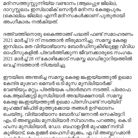
മദ്‌റസത്തുസ്സുന്നിയ്യ വണ്ടാനം (ആലപ്പുഴ ജില്ല),
ദാറുസ്സലാം ഇസ്‌ലാമിക് സെന്റര്‍ മദ്‌റസ കേരളപുരം
(കൊല്ലം ജില്ല) എന്നീ മദ്‌റസകള്‍ക്കാണ് പുതുതായി
അംഗീകാരം നല്‍കിയത്.
ദഅ്‌വത്തിനൊരു കൈത്താങ്ങ് പദ്ധതി ഫണ്ട് സമാഹരണം
2021 മാര്‍ച്ച് 19 ന് നടത്താന്‍ തീരുമാനിച്ചു. സമസ്ത കേരള
ഇസ്‌ലാം മത വിദ്യാഭ്യാസ ബോര്‍ഡിനുകീഴിലുള്ള വിവിധ
ഓഫീസുകളില്‍ പ്രവര്‍ത്തിക്കുന്ന ജീവനക്കാരുടെ സംഗമം
2021 മാര്‍ച്ച് 28 ന് കോഴിക്കോട് സമസ്ത ഓഡിറ്റോറിയത്തില്‍
വെച്ച് നടത്താന്‍ നിശ്ചയിച്ചു.
ഈയിടെ അന്തരിച്ച സമസ്ത കേരള ജംഇയ്യത്തുല്‍ ഉലമാ
കേന്ദ്ര മുശവറ മെമ്പര്‍ ഒ.ടി മൂസ മുസ്‌ലിയാര്‍ക്ക്
വേണ്ടിയും മറ്റും പ്രത്യേക പ്രാര്‍ത്ഥന നടത്തി. പ്രൊഫ.
കെ.ആലിക്കുട്ടി മുസ്‌ലിയാര്‍ അദ്ധ്യക്ഷനായി. സമസ്ത
കേരള ജംഇയ്യത്തുല്‍ ഉലമാ പ്രസിഡണ്ട് സയ്യിദ്
മുഹമ്മദ് ജിഫ്‌രി മുത്തുക്കോയ തങ്ങള്‍ ഉദ്ഘാടനം
ചെയ്തു. വിദ്യാഭ്യാസ ബോര്‍ഡ് ജനറല്‍ സെക്രട്ടറി
എം.ടി അബ്ദുല്ല മുസ്‌ലിയാര്‍ സ്വാഗതം പറഞ്ഞു. കെ.ടി
ഹംസ മുസ്‌ലിയാര്‍, ഡോ. ബഹാഉദ്ദീന്‍ മുഹമ്മദ് നദ്‌വി
കൂരിയാട്, കെ.ഉമ്മര്‍ ഫൈസി മുക്കം, എ.വി അബ്ദുറഹ്മാന്‍