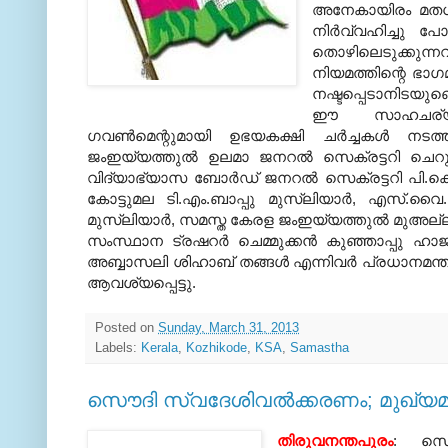
അനേകായിരം മതധര്
നിര്‍വ്വഹിച്ചു പ
തൊഴിലെടുക്കുന്
നിയമത്തിന്റെ ഭാഗ
നഷ്ടപ്പെടാനിടയുണ്ട
ഈ സാഹചര്യത്ത
ഗവണ്‍മെന്റുമായി ഉഭയകക്ഷി ചര്‍ച്ചകള്‍ നടത
ജംഇയ്യത്തുല്‍ ഉലമാ ജനറല്‍ സെക്രട്ടറി ചെറുശ
വിദ്യാഭ്യാസ ബോര്‍ഡ് ജനറല്‍ സെക്രട്ടറി പി.കെ.പി
കോട്ടുമല ടി.എം.ബാപ്പു മുസ്‌ലിയാര്‍, എസ്.വ
മുസ്‌ലിയാര്‍, സമസ്ത കേരള ജംഇയ്യത്തുല്‍ മുഅല്ല
സംസ്ഥാന ട്രഷറര്‍ ചെമ്മുക്കന്‍ കുഞ്ഞാപ്പു
അബ്ബാസലി ശിഹാബ് തങ്ങള്‍ എന്നിവര്‍ പ്രധാനമന്ത്ര
ആവശ്യപ്പെട്ടു.
Posted on
Sunday, March 31, 2013
Labels:
Kerala
,
Kozhikode
,
KSA
,
Samastha
സൌദി സ്വദേശിവല്‍ക്കരണം; മുഖ്യമന്
തിരുവനന്തപുരം
: സൌദ