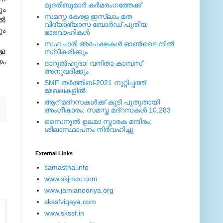
മുദരിബുമാര്‍ കര്‍മരംഗത്തേക്ക്
ും
സമസ്ത കേരള ഇസ്ലാം മത
്‍
വിദ്യാഭ്യാസ ബോര്‍ഡ് പുതിയ
ും
ഭാരവാഹികള്‍
സഹചാരി അപേക്ഷകൾ ഓൺലൈനിൽ
്ള
സ്വീകരിക്കും
യം
ദാറുല്‍ഹുദാ: വനിതാ കാമ്പസ്
അനുവദിക്കും
SMF തര്‍ത്തീബ്-2021 നൂറ്റിപ്പത്ത്
മേഖലകളില്‍
ആറ് മദ്റസകള്‍ക്ക് കൂടി പുതുതായി
അംഗീകാരം; സമസ്ത മദ്റസകള്‍ 10,283
സൈനുല്‍ ഉലമാ സ്മാരക മന്ദിരം;
ശിലാസ്ഥാപനം നിര്‍വഹിച്ചു
External ‎Links
samastha.info
www.skjmcc.com
www.jamianooriya.org
skssfviqaya.com
www.skssf.in