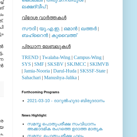
ച്
ലക്ഷദ്വീപ്
|
്‌
ലം
വിദേശ വാര്‍ത്തകള്‍
‌.
പി
സൗദി
|
യു.എ.ഇ.
|
ഒമാന്‍
|
ഖത്തര്‍
|
ും
ബഹ്റൈന്‍
|
കുവൈത്ത്
്‍
പ്രധാന ലേബലുകള്‍
ട,
TREND
|
Twalaba-Wing
|
Campus-Wing
|
്ന
SYS
|
SMF
|
SKSBV
|
SKJMCC
|
SKIMVB
്‍
|
Jamia-Nooria
|
Darul-Huda
|
SKSSF-State
|
Sahachari
|
Manushya-Jalika
|
Forthcoming Programs
2021-03-10 - ദാറുല്‍ഹുദാ ബിരുദദാനം
News Highlight
രെ
സമസ്ത പൊതുപരീക്ഷ സംവിധാനം
ായ
അക്കാദമിക രംഗത്തെ ഉദാത്ത മാതൃക
ം,
സമസ്ത: പൊതുപരീക്ഷ ഫലം