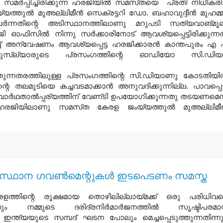
മര്‍പ്പിച്ചിരിക്കുന്ന ഹരജിയില്‍ സമസ്‌തയെ പ്രതി നിധീകരിച്
ത്തുല്‍ മുഅല്ലിമീന്‍ സെക്രട്ടറി ഡോ. ബഹാവുദ്ദീന്‍ മുഹമ്മദ
േര്‍ന്നതിന്റെ അടിസ്ഥാനത്തിലാണു മറുപടി സത്യവാങ്‌മൂ
.ജി ഓഫിസില്‍ നിന്നു സര്‍ക്കാരിനോട്‌ ആവശ്യപ്പെട്ടിരിക്കുന്നത്
്‌ അന്വേഷണം ആവശ്യപ്പെട്ട ഹരജിക്കാരന്‍ കാന്തപുരം എ 
ുസ്‌ല്യാരുടെ പ്രസംഗത്തിന്റെ ഓഡിയോ സി.ഡിയ
്നതരത്തിലുള്ള പ്രസംഗത്തിന്റെ സി.ഡിയാണു കോടതിയില
്റെ തലമുടിയെ കച്ചവടമാക്കാന്‍ അനുവദിക്കുന്നില്ല. പാവപ്പെട്
്‍ഥതാല്‍പ്പര്യത്തിന്‌ വേണ്‌ടി ഉപയോഗിക്കുന്നതു തടയണമെന
യിലാണു സമസ്‌ത കേരള ജംയ്യത്തുല്‍ മുഅല്ലിമീന
സംസ്ഥാന ഗവണ്‍മെന്റുകള്‍ ഇടപെടണം സമസ്ത
ളത്തിന്റെ രൂക്ഷമായ തൊഴിലില്ലായ്മക്ക് ഒരു പരിധിവ
 നമ്മുടെ ദരിദ്രനിര്‍മാര്‍ജനത്തില്‍ സൃഷ്ടിപരമ
 ഇന്ത്യയുടെ സമ്പദ് ഘടന പോലും മെച്ചപ്പെടുത്തുന്നതിന്നു