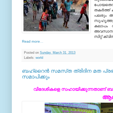
പോയതെന്ന
തകര്‍ത്ത്
പലരും അഭയ
സുഹൃത്തുക
കലാപം തു
അവസാന കട
സിറ്റ് ക്വിന
Read more…‎
Posted on
Sunday, March 31, 2013
Labels:
world
ബഹ്‌റൈന്‍ സമസ്‌ത ത്രിദിന മത പ്രഭാ
സമാപിക്കും
വിദേശികളെ സഹായിക്കുന്നതാണ്‌ ബഹ
ആദ