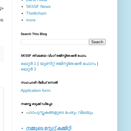
SKSSF News
ും
Thelitcham
ടെ
more
Search This Blog
SKSSF ത്വലബാ വിംഗ് രജിസ്ട്രേഷന്‍ ഫോം
ലെറ്റര്‍ 1
|
യൂണിറ്റ് രജിസ്ട്രേഷന്‍ ഫോറം
|
ലെറ്റര്‍ 2
സഹചാരി റിലീഫ് സെല്‍
Application form
സമസ്ത ബുക്ക് ഡിപ്പോ
പാഠപുസ്തകങ്ങളുടെ പേരും വിലയും
നമ്മുടെ സ്റ്റേറ്റ് കമ്മിറ്റി