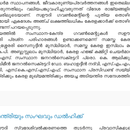
‍മ സ്ഥാപനങ്ങള്‍, ജീവകാരുണ്യപ്രവര്‍ത്തനങ്ങള്‍ ഇതെല്ല
ോരുന്നതിലും വലിയപങ്കുവഹിച്ചുവരുന്നത് വിദേശ രാജ്യങ്ങളില
നവരിലൂടെയാണ്. സഊദി ഗവണ്‍മെന്റിന്റെ പുതിയ തൊഴില
മായി ഏകദേശം അഞ്ച് ലക്ഷത്തിലധികം കേരളക്കാര്‍ക്ക് തൊഴില
െന്ന് പറയപ്പെടുന്നു.
ില്‍ സംസ്ഥാന-കേന്ദ്ര ഗവണ്‍മെന്റുകള്‍ സഊദ
്തി പ്രശ്‌ന പരിഹാരങ്ങള്‍ ഉണ്ടാക്കണമെന്ന് സമസ്ത കേ
്ശേരരി സൈനുദ്ദീന്‍ മുസ്‌ലിയാര്‍, സമസ്ത കേരള ഇസ്‌ലാം 
. അബ്ദുസ്സലാം മുസ്‌ലിയാര്‍, കേരള ഹജ്ജ് കമ്മിറ്റി ചെയര്‍മാന
ൈ.എസ്. സംസ്ഥാന ജനറല്‍സെക്രട്ടറി പ്രൊ. കെ. ആലിക്കുട്
ിമീന്‍ ജനറല്‍സെക്രട്ടറി ഡോ. ബഹാഉദ്ദീന്‍ നദ്‌വി, എസ്.എം.എഫ
 ഹാജി, എസ്.കെ.എസ്.എസ്.എഫ്. സംസ്ഥാന പ്രസിഡണ്ട് സയ്യി
ിക്കും കേരള മുഖ്യമന്ത്രിക്കും അയച്ച അടിയന്തിര സന്ദേശത്തില
ത്രിയും സംഘവും ഡല്‍ഹിക്ക്‌
ി സ്വദേശിവല്‍ക്കരണത്തെ തുടര്‍ന്നു പ്രവാസികളു