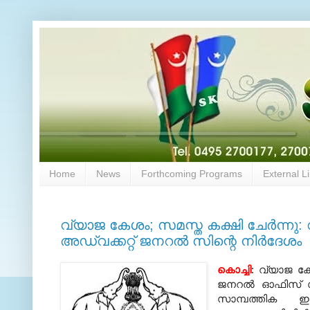
Home
News
Forthcoming Programs
External L
വ്യാജ കേശം; സമസ്ത കക്ഷി ചേർന്നു: വി
അഡ്വക്കറ്റ്‌ ജനറല്‍ സിന്റെ നിര്‍ദേശം
കൊച്ചി
: വ്യാജ കേശ
ജനറല്‍ ഓഫിസ്‌ സര
സാമ്പത്തിക ഇ