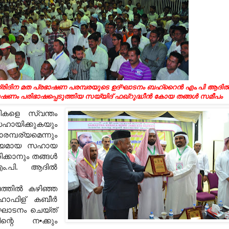
്രിദിന മത പ്രഭാഷണ പരമ്പരയുടെ ഉദ്‌ഘാടനം ബഹ്‌റൈന്‍ എം.പി ആദില്
ഭാഷണം പരിഭാഷപ്പെടുത്തിയ സയ്യിദ്‌ ഫഖ്‌റുദ്ധീന്‍ കോയ തങ്ങള്‍ സമീപം
ികളെ സ്വന്തം
ായിക്കുകയും
പര്യമെന്നും
ശ്യമായ സഹായ
്കാനും തങ്ങള്‍
ം.പി. ആദില്‍
്തില്‍ കഴിഞ്ഞ
ഹാഫിള്‌ കബീര്‍
ാടനം ചെയ്‌ത്‌
ിന്റെ ന•ക്കും