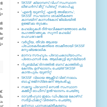
SKSSF ക്യാമ്പസ് വിംഗ് സംസ്ഥാന
്‍
ലീഡേർസ് മീറ്റ് 'ഡിബറ്റ്' സമാപിച്ചു
ം.
'എന്റെ യൂണിറ്റ്, എന്റെ അഭിമാനം';
ും
SKSSF സംഘടനാ ശാക്തീകരണ
കാമ്പയിന് കാസര്‍കോട് ജില്ലയില്‍
്‍
ഉജ്ജ്വല തുടക്കം
്ത
മഹല്ലുകള്‍ ദീര്‍ഘവീക്ഷണത്തോടെ കര്‍മ
രംഗത്തിറങ്ങുക: സുന്നി മഹല്ല്
മം
ഫെഡറേഷന്‍
്‌
വര്‍ഗ്ഗീയ, തീവ്ര ആശയ
ും
പ്രചാരകര്‍ക്കെതിരെ താക്കീതായി SKSSF
മനുഷ്യജാലിക
മാനവ സൗഹൃദം പ്രവാചകാധ്യാപനം:
പ്രൊഫസർ കെ. ആലിക്കുട്ടി മുസ്ലിയാർ
റിപ്പബ്ലിക് ദിനത്തില്‍ ബസ് കാത്തിരിപ്പു
കേന്ദ്രം ഉദ്ഘാടനം ചെയ്ത്‌ SKSSF
കാന്തപുരം യൂണിറ്റ്
SKSSF വിഖായ ആക്റ്റീവ് വിങ് നാലാം
ബാച്ച് രജിസ്‌ട്രേഷന് ആരംഭിച്ചു
സമസ്ത പ്രവാസി സെല്‍ സംസ്ഥാന
കമ്മിറ്റി ഓഫീസ് ഉല്‍ഘാടനം ചെയ്തു
്.
ിം
ദാറുല്‍ഹുദാ ഇമാം ഡിപ്ലോമ കോഴ്‌സ്:
സര്‍ട്ടിഫിക്കറ്റ് വിതരണം ചെയ്തു
പം
മദ്‌റസാ പഠനശാക്തീകരണം;
ണ്