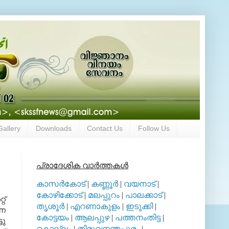
Gallery
Downloads
Contact Us
Follow Us
പ്രാദേശിക വാര്‍ത്തകള്‍
കാസര്‍കോട്
|
കണ്ണൂര്‍
|
വയനാട്
|
കോഴിക്കോട്
|
മലപ്പുറം
|
പാലക്കാട്
|
്‌
തൃശൂര്‍
|
എറണാകുളം
|
ഇടുക്കി
|
്ന
കോട്ടയം
|
ആലപ്പുഴ
|
പത്തനംതിട്ട
|
ടു
കൊല്ലം
|
തിരുവനന്തപുരം
|