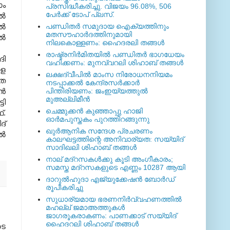
ാം
പ്രസിദ്ധീകരിച്ചു. വിജയം 96.08%, 506
പേര്‍ക്ക് ടോപ് പ്ലസ്.
്‍
്‍
പണ്ഡിതര്‍ സമുദായ ഐക്യത്തിനും
മതസൗഹാര്‍ദത്തിനുമായി
്‍
നിലകൊള്ളണം: ഹൈദരലി തങ്ങള്‍
രാഷ്ട്രനിര്‍മിതയില്‍ പണ്ഡിതര്‍ ഭാഗധേയം
ി
വഹിക്കണം: മുനവ്വറലി ശിഹാബ് തങ്ങള്‍
രള
ലക്ഷദ്വീപില്‍ മാംസ നിരോധനനിയമം
മത
നടപ്പാക്കല്‍ കേന്ദ്രസര്‍ക്കാര്‍
്‍
പിന്തിരിയണം: ജംഇയ്യത്തുല്‍
മുഅല്ലിമീന്‍
ടി
ചെമ്മുക്കന്‍ കുഞ്ഞാപ്പു ഹാജി
്.
ഓര്‍മപുസ്തകം പുറത്തിറങ്ങുന്നു
ദ്
ഖുര്‍ആനിക സന്ദേശ പ്രചരണം
്‍
കാലഘട്ടത്തിന്റെ അനിവാര്യത: സയ്യിദ്
സാദിഖലി ശിഹാബ് തങ്ങള്‍
നാല് മദ്‌റസകള്‍ക്കു കൂടി അംഗീകാരം;
സമസ്ത മദ്‌റസകളുടെ എണ്ണം 10287 ആയി
ദാറുല്‍ഹുദാ എജ്യുക്കേഷന്‍ ബോര്‍ഡ്
രൂപീകരിച്ചു
സുധാര്യമായ ഭരണനിര്‍വ്വഹണത്തില്‍
മഹല്ല് ജമാഅത്തുകള്‍
ജാഗരൂകരാകണം: പാണക്കാട് സയ്യിദ്
ഹൈദറലി ശിഹാബ് തങ്ങള്‍
ടെ