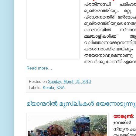
പ്രതിസന്ധി പരിഹരിക
മുഖ്യമന്ത്രിയും മറ്
പ്രധാനമന്ത്രി മന്‍മോ
മുഖ്യമന്ത്രിയുടെ നേതൃ
സൌദിയില്‍ സ്വദേശ
മലയാളികള്‍ക്ക്‌ ആ
വാര്‍ത്താസമ്മേളനത്ത
കര്‍ശനമാക്കിയെങ്കില
തടയാനാവുമെന്നാണു പ്
അവര്‍ക്കു വേണ്‌ടി എന്ത
Read more…‎
Posted on
Sunday, March 31, 2013
Labels:
Kerala
,
KSA
മ്യാന്മറില്‍ മുസ്ലിംകള്‍ ഭയന്നോടുന്
യാങ്കൂണ്‍
:
ഇവരില്‍
ന്യൂനപക
തുടങ്ങിയ