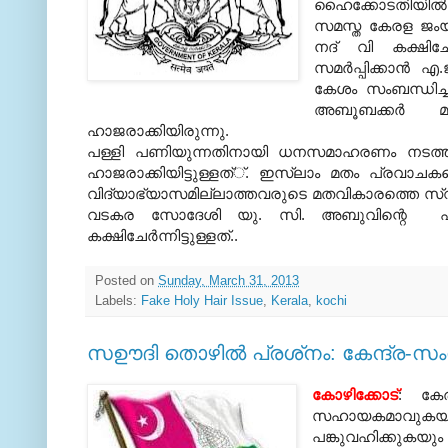
ഹൈക്കോടതിയില്‍ സ
സമസ്ത കേരള ജംയ്യ
നദ്‌ വി കക്ഷിച
സമര്‍പ്പിക്കാന്‍ എ
കേശം സംബന്ധിച്ച
അബൂബക്കര്‍ മ
ഹാജരാക്കിയിരുന്നു.
പള്ളി പണിയുന്നതിനായി ധനസമാഹരണം നടത്തുന
ഹാജരാക്കിയിട്ടുള്ളത്‌്‌. ഇസ്‌ലാം മതം പ്രവാചകന
വിദ്യാഭ്യാസമില്ലാത്തവരുടെ മതവികാരത്തെ സ്വാര
വടകര സോദേശി യു. സി. അബുവിന്റെ ഹരജി
കക്ഷിചേര്‍ന്നിട്ടുള്ളത്‌..
Posted on
Sunday, March 31, 2013
Labels:
Fake Holy Hair Issue
,
Kerala
,
kochi
സഊദി തൊഴില്‍ പ്രശ്‌നം: കേന്ദ്ര-
കോഴിക്കോട്
: കേര
സഹായകമാവുകയും
പങ്കുവഹിക്കുകയും