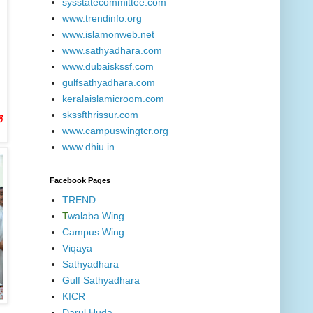
sysstatecommittee.com
www.trendinfo.org
www.islamonweb.net
www.sathyadhara.com
www.dubaiskssf.com
gulfsathyadhara.com
keralaislamicroom.com
skssfthrissur.com
‍
www.campuswingtcr.org
www.dhiu.in
Facebook Pages
TREND
T
walaba Wing
Campus Wing
Viqaya
Sathyadhara
Gulf Sathyadhara
KICR
Darul Huda