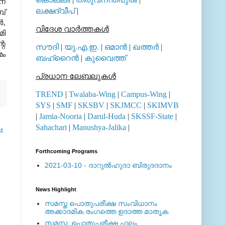
ന്
ലക്ഷദ്വീപ്
|
പ്
‍,
വിദേശ വാര്‍ത്തകള്‍
മി
റെ
സൗദി
|
യു.എ.ഇ.
|
ഒമാന്‍
|
ഖത്തര്‍
|
മം
ബഹ്റൈന്‍
|
കുവൈത്ത്
പ്രധാന ലേബലുകള്‍
TREND
|
Twalaba-Wing
|
Campus-Wing
|
SYS
|
SMF
|
SKSBV
|
SKJMCC
|
SKIMVB
|
Jamia-Nooria
|
Darul-Huda
|
SKSSF-State
|
Sahachari
|
Manushya-Jalika
|
t
Forthcoming Programs
2021-03-10 - ദാറുല്‍ഹുദാ ബിരുദദാനം
News Highlight
സമസ്ത പൊതുപരീക്ഷ സംവിധാനം
അക്കാദമിക രംഗത്തെ ഉദാത്ത മാതൃക
സമസ്ത: പൊതുപരീക്ഷ ഫലം