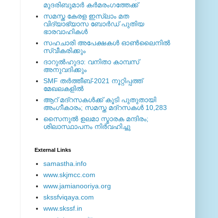
മുദരിബുമാര്‍ കര്‍മരംഗത്തേക്ക്
സമസ്ത കേരള ഇസ്ലാം മത
വിദ്യാഭ്യാസ ബോര്‍ഡ് പുതിയ
ഭാരവാഹികള്‍
സഹചാരി അപേക്ഷകൾ ഓൺലൈനിൽ
സ്വീകരിക്കും
ദാറുല്‍ഹുദാ: വനിതാ കാമ്പസ്
അനുവദിക്കും
SMF തര്‍ത്തീബ്-2021 നൂറ്റിപ്പത്ത്
മേഖലകളില്‍
ആറ് മദ്റസകള്‍ക്ക് കൂടി പുതുതായി
അംഗീകാരം; സമസ്ത മദ്റസകള്‍ 10,283
സൈനുല്‍ ഉലമാ സ്മാരക മന്ദിരം;
ശിലാസ്ഥാപനം നിര്‍വഹിച്ചു
External ‎Links
samastha.info
www.skjmcc.com
www.jamianooriya.org
skssfviqaya.com
www.skssf.in