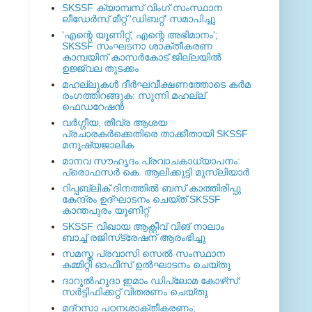
SKSSF ക്യാമ്പസ് വിംഗ് സംസ്ഥാന
ലീഡേർസ് മീറ്റ് 'ഡിബറ്റ്' സമാപിച്ചു
'എന്റെ യൂണിറ്റ്, എന്റെ അഭിമാനം';
SKSSF സംഘടനാ ശാക്തീകരണ
കാമ്പയിന് കാസര്‍കോട് ജില്ലയില്‍
ഉജ്ജ്വല തുടക്കം
മഹല്ലുകള്‍ ദീര്‍ഘവീക്ഷണത്തോടെ കര്‍മ
രംഗത്തിറങ്ങുക: സുന്നി മഹല്ല്
ഫെഡറേഷന്‍
വര്‍ഗ്ഗീയ, തീവ്ര ആശയ
പ്രചാരകര്‍ക്കെതിരെ താക്കീതായി SKSSF
മനുഷ്യജാലിക
മാനവ സൗഹൃദം പ്രവാചകാധ്യാപനം:
പ്രൊഫസർ കെ. ആലിക്കുട്ടി മുസ്ലിയാർ
റിപ്പബ്ലിക് ദിനത്തില്‍ ബസ് കാത്തിരിപ്പു
കേന്ദ്രം ഉദ്ഘാടനം ചെയ്ത്‌ SKSSF
കാന്തപുരം യൂണിറ്റ്
SKSSF വിഖായ ആക്റ്റീവ് വിങ് നാലാം
ബാച്ച് രജിസ്‌ട്രേഷന് ആരംഭിച്ചു
സമസ്ത പ്രവാസി സെല്‍ സംസ്ഥാന
കമ്മിറ്റി ഓഫീസ് ഉല്‍ഘാടനം ചെയ്തു
ദാറുല്‍ഹുദാ ഇമാം ഡിപ്ലോമ കോഴ്‌സ്:
സര്‍ട്ടിഫിക്കറ്റ് വിതരണം ചെയ്തു
മദ്‌റസാ പഠനശാക്തീകരണം;