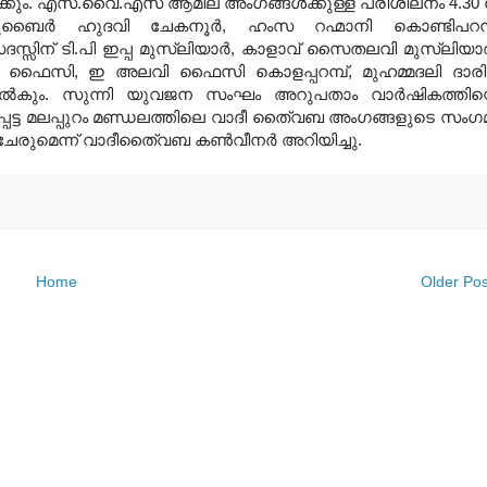
കും. എസ്.വൈ.എസ് ആമില അംഗങ്ങള്‍ക്കുള്ള പരിശീലനം 4.30 
ൈര്‍ ഹുദവി ചേകനൂര്‍, ഹംസ റഹ്മാനി കൊണ്ടിപറമ്
ദസ്സിന് ടി.പി ഇപ്പ മുസ്‌ലിയാര്‍, കാളാവ് സൈതലവി മുസ്‌ലിയാര്
ന്‍ ഫൈസി, ഇ അലവി ഫൈസി കൊളപ്പറമ്പ്, മുഹമ്മദലി ദാരി
ല്‍കും. സുന്നി യുവജന സംഘം അറുപതാം വാര്‍ഷികത്തിന്
പെട്ട മലപ്പുറം മണ്ഡലത്തിലെ വാദീ തൈ്വബ അംഗങ്ങളുടെ സംഗ
‍ ചേരുമെന്ന് വാദീതൈ്വബ കണ്‍വീനര്‍ അറിയിച്ചു.
Home
Older Pos