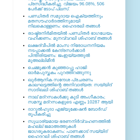
പ്രസിദ്ധീകരിച്ചു. വിജയം 96.08%, 506
പേര്‍ക്ക് ടോപ് പ്ലസ്.
പണ്ഡിതര്‍ സമുദായ ഐക്യത്തിനും
മതസൗഹാര്‍ദത്തിനുമായി
നിലകൊള്ളണം: ഹൈദരലി തങ്ങള്‍
രാഷ്ട്രനിര്‍മിതയില്‍ പണ്ഡിതര്‍ ഭാഗധേയം
വഹിക്കണം: മുനവ്വറലി ശിഹാബ് തങ്ങള്‍
ലക്ഷദ്വീപില്‍ മാംസ നിരോധനനിയമം
നടപ്പാക്കല്‍ കേന്ദ്രസര്‍ക്കാര്‍
പിന്തിരിയണം: ജംഇയ്യത്തുല്‍
മുഅല്ലിമീന്‍
ചെമ്മുക്കന്‍ കുഞ്ഞാപ്പു ഹാജി
ഓര്‍മപുസ്തകം പുറത്തിറങ്ങുന്നു
ഖുര്‍ആനിക സന്ദേശ പ്രചരണം
കാലഘട്ടത്തിന്റെ അനിവാര്യത: സയ്യിദ്
സാദിഖലി ശിഹാബ് തങ്ങള്‍
നാല് മദ്‌റസകള്‍ക്കു കൂടി അംഗീകാരം;
സമസ്ത മദ്‌റസകളുടെ എണ്ണം 10287 ആയി
ദാറുല്‍ഹുദാ എജ്യുക്കേഷന്‍ ബോര്‍ഡ്
രൂപീകരിച്ചു
സുധാര്യമായ ഭരണനിര്‍വ്വഹണത്തില്‍
മഹല്ല് ജമാഅത്തുകള്‍
ജാഗരൂകരാകണം: പാണക്കാട് സയ്യിദ്
ഹൈദറലി ശിഹാബ് തങ്ങള്‍