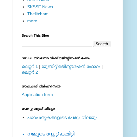
SKSSF News
Thelitcham
more
Search This Blog
SKSSF ത്വലബാ വിംഗ് രജിസ്ട്രേഷന്‍ ഫോം
ലെറ്റര്‍ 1
|
യൂണിറ്റ് രജിസ്ട്രേഷന്‍ ഫോറം
|
ലെറ്റര്‍ 2
സഹചാരി റിലീഫ് സെല്‍
Application form
സമസ്ത ബുക്ക് ഡിപ്പോ
പാഠപുസ്തകങ്ങളുടെ പേരും വിലയും
നമ്മുടെ സ്റ്റേറ്റ് കമ്മിറ്റി