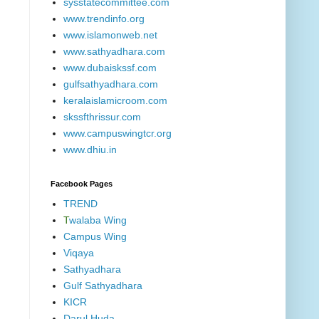
sysstatecommittee.com
www.trendinfo.org
www.islamonweb.net
www.sathyadhara.com
www.dubaiskssf.com
gulfsathyadhara.com
keralaislamicroom.com
skssfthrissur.com
www.campuswingtcr.org
www.dhiu.in
Facebook Pages
TREND
T
walaba Wing
Campus Wing
Viqaya
Sathyadhara
Gulf Sathyadhara
KICR
Darul Huda