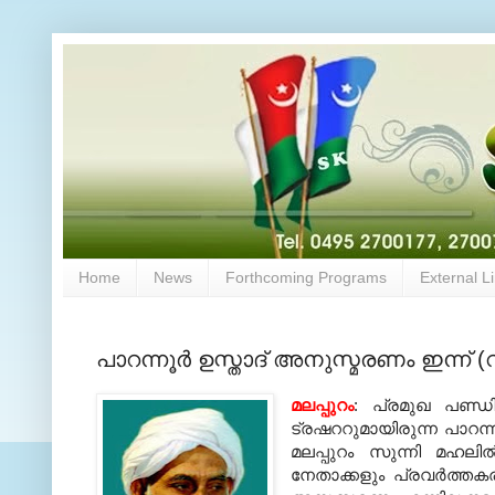
Home
News
Forthcoming Programs
External L
പാറന്നൂര്‍ ഉസ്താദ് അനുസ്മരണം ഇന്ന് (
മലപ്പുറം
: പ്രമുഖ പണ്ഡ
ട്രഷററുമായിരുന്ന പാറന്നൂര
മലപ്പുറം സുന്നി മഹലി
നേതാക്കളും പ്രവര്‍ത്തക