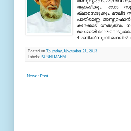
അനുസ്മരണം എന്നിവ നടക്
ആരംഭിക്കും. ഡോ സുബ
ക്ലാസെടുക്കും. മൗലിദ് സ
പാതിരമണ്ണ അബ്ദുറഹ്മാ
കരേക്കാട് നേതൃത്വം ന
ഭാഗമായി തെരഞ്ഞടുക്കപ്
4 മണിക്ക് സുന്നി മഹലില്
Posted on
Thursday, November 21, 2013
Labels:
SUNNI MAHAL
Newer Post