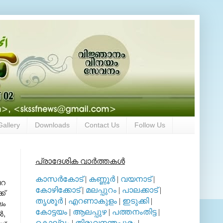
Gallery
Downloads
Contact Us
Follow Us
പ്രാദേശിക വാര്‍ത്തകള്‍
കാസര്‍കോട്
|
കണ്ണൂര്‍
|
വയനാട്
|
വറ
കോഴിക്കോട്
|
മലപ്പുറം
|
പാലക്കാട്
|
ക്
തൃശൂര്‍
|
എറണാകുളം
|
ഇടുക്കി
|
ഘം
കോട്ടയം
|
ആലപ്പുഴ
|
പത്തനംതിട്ട
|
‍,
കൊല്ലം
|
തിരുവനന്തപുരം
|