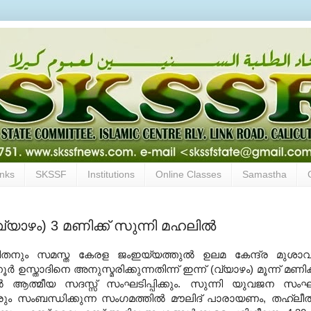
inks
SKSSF
Institutions
Online Classes
Samastha
വ്യാഴം) 3 മണിക്ക് സുന്നി മഹലില്‍
ിതനും സമസ്ത കേരള ജംഇയ്യത്തുല്‍ ഉലമ കേന്ദ്ര മുശാ
്‍ ഉസ്താദിനെ അനുസ്മരിക്കുന്നതിന്ന് ഇന്ന് (വ്യാഴം) മൂന്ന് മണിക്
ല്‍ ആത്മീയ സദസ്സ് സംഘടിപ്പിക്കും. സുന്നി യുവജന സം
രും സംബന്ധിക്കുന്ന സംഗമത്തില്‍ മൗലിദ് പാരായണം, തഹ്‌ലീല്