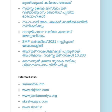
മുദരിബുമാര്‍ കര്‍മരംഗത്തേക്ക്
സമസ്ത കേരള ഇസ്ലാം മത
വിദ്യാഭ്യാസ ബോര്‍ഡ് പുതിയ
ഭാരവാഹികള്‍
സഹചാരി അപേക്ഷകൾ ഓൺലൈനിൽ
സ്വീകരിക്കും
ദാറുല്‍ഹുദാ: വനിതാ കാമ്പസ്
അനുവദിക്കും
SMF തര്‍ത്തീബ്-2021 നൂറ്റിപ്പത്ത്
മേഖലകളില്‍
ആറ് മദ്റസകള്‍ക്ക് കൂടി പുതുതായി
അംഗീകാരം; സമസ്ത മദ്റസകള്‍ 10,283
സൈനുല്‍ ഉലമാ സ്മാരക മന്ദിരം;
ശിലാസ്ഥാപനം നിര്‍വഹിച്ചു
External ‎Links
samastha.info
www.skjmcc.com
www.jamianooriya.org
skssfviqaya.com
www.skssf.in