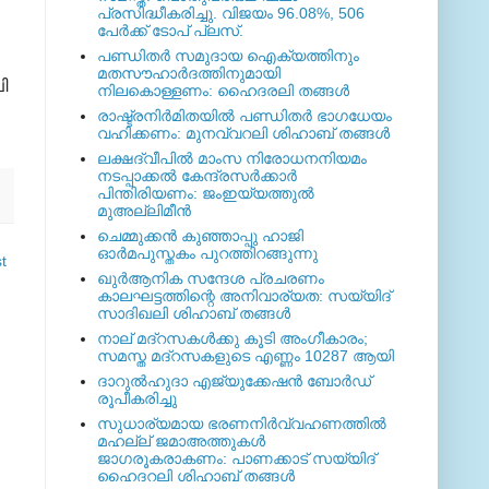
പ്രസിദ്ധീകരിച്ചു. വിജയം 96.08%, 506
പേര്‍ക്ക് ടോപ് പ്ലസ്.
പണ്ഡിതര്‍ സമുദായ ഐക്യത്തിനും
മതസൗഹാര്‍ദത്തിനുമായി
ി
നിലകൊള്ളണം: ഹൈദരലി തങ്ങള്‍
രാഷ്ട്രനിര്‍മിതയില്‍ പണ്ഡിതര്‍ ഭാഗധേയം
വഹിക്കണം: മുനവ്വറലി ശിഹാബ് തങ്ങള്‍
ലക്ഷദ്വീപില്‍ മാംസ നിരോധനനിയമം
നടപ്പാക്കല്‍ കേന്ദ്രസര്‍ക്കാര്‍
പിന്തിരിയണം: ജംഇയ്യത്തുല്‍
മുഅല്ലിമീന്‍
ചെമ്മുക്കന്‍ കുഞ്ഞാപ്പു ഹാജി
ഓര്‍മപുസ്തകം പുറത്തിറങ്ങുന്നു
t
ഖുര്‍ആനിക സന്ദേശ പ്രചരണം
കാലഘട്ടത്തിന്റെ അനിവാര്യത: സയ്യിദ്
സാദിഖലി ശിഹാബ് തങ്ങള്‍
നാല് മദ്‌റസകള്‍ക്കു കൂടി അംഗീകാരം;
സമസ്ത മദ്‌റസകളുടെ എണ്ണം 10287 ആയി
ദാറുല്‍ഹുദാ എജ്യുക്കേഷന്‍ ബോര്‍ഡ്
രൂപീകരിച്ചു
സുധാര്യമായ ഭരണനിര്‍വ്വഹണത്തില്‍
മഹല്ല് ജമാഅത്തുകള്‍
ജാഗരൂകരാകണം: പാണക്കാട് സയ്യിദ്
ഹൈദറലി ശിഹാബ് തങ്ങള്‍