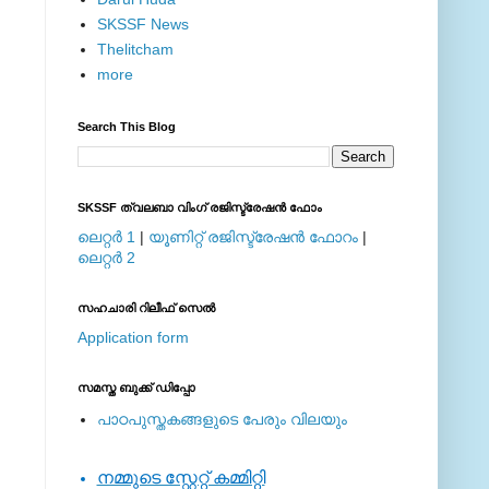
SKSSF News
Thelitcham
more
Search This Blog
SKSSF ത്വലബാ വിംഗ് രജിസ്ട്രേഷന്‍ ഫോം
ലെറ്റര്‍ 1
|
യൂണിറ്റ് രജിസ്ട്രേഷന്‍ ഫോറം
|
ലെറ്റര്‍ 2
സഹചാരി റിലീഫ് സെല്‍
Application form
സമസ്ത ബുക്ക് ഡിപ്പോ
പാഠപുസ്തകങ്ങളുടെ പേരും വിലയും
നമ്മുടെ സ്റ്റേറ്റ് കമ്മിറ്റി