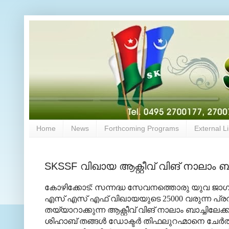
Home
News
Forthcoming Programs
External L
SKSSF വിഖായ ആക്റ്റീവ് വിങ് നാലാം ബാ
കോഴിക്കോട്: സന്നദ്ധ സേവനത്തൊരു യുവ ജാഗ്രത 
എസ് എസ് എഫ് വിഖായയുടെ 25000 വരുന്ന പ്രവര്‍
തയ്യാറാക്കുന്ന ആക്റ്റീവ് വിങ് നാലാം ബാച്ചിലേക
ശിഹാബ് തങ്ങള്‍ ഡോക്ടര്‍ തിഫലുറഹ്മാനെ ചേര്‍ത