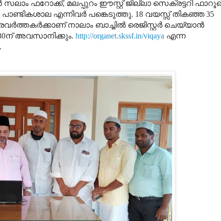
 സലാം ഫറോക്ക്, മലപ്പുറം ഈസ്റ്റ് ജില്ലാ സെക്രട്ടറി ഫാറൂഖ
പാണ്ടികശാല എന്നിവര്‍ പങ്കെടുത്തു. 18 വയസ്സ് തികഞ്ഞ 35
്തകര്‍ക്കാണ് നാലാം ബാച്ചില്‍ രെജിസ്റ്റര്‍ ചെയ്യാന്‍
30ന് അവസാനിക്കും.
http://organet.skssf.in/viqaya
എന്ന
.