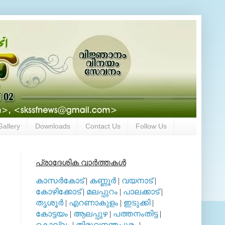
Gallery
Downloads
Contact Us
Follow Us
പ്രാദേശിക വാര്‍ത്തകള്‍
കാസര്‍കോട്
|
കണ്ണൂര്‍
|
വയനാട്
|
കോഴിക്കോട്
|
മലപ്പുറം
|
പാലക്കാട്
|
തൃശൂര്‍
|
എറണാകുളം
|
ഇടുക്കി
|
കോട്ടയം
|
ആലപ്പുഴ
|
പത്തനംതിട്ട
|
കൊല്ലം
|
തിരുവനന്തപുരം
|