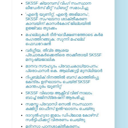
SKSSF ക്യാമ്പസ് വിംഗ് സംസ്ഥാന
ലീഡേർസ് മീറ്റ് 'ഡിബറ്റ്' സമാപിച്ചു
'എന്റെ യൂണിറ്റ്, എന്റെ അഭിമാനം';
SKSSF സംഘടനാ ശാക്തീകരണ
കാമ്പയിന് കാസര്‍കോട് ജില്ലയില്‍
ഉജ്ജ്വല തുടക്കം
മഹല്ലുകള്‍ ദീര്‍ഘവീക്ഷണത്തോടെ കര്‍മ
രംഗത്തിറങ്ങുക: സുന്നി മഹല്ല്
ഫെഡറേഷന്‍
വര്‍ഗ്ഗീയ, തീവ്ര ആശയ
പ്രചാരകര്‍ക്കെതിരെ താക്കീതായി SKSSF
മനുഷ്യജാലിക
മാനവ സൗഹൃദം പ്രവാചകാധ്യാപനം:
പ്രൊഫസർ കെ. ആലിക്കുട്ടി മുസ്ലിയാർ
റിപ്പബ്ലിക് ദിനത്തില്‍ ബസ് കാത്തിരിപ്പു
കേന്ദ്രം ഉദ്ഘാടനം ചെയ്ത്‌ SKSSF
കാന്തപുരം യൂണിറ്റ്
SKSSF വിഖായ ആക്റ്റീവ് വിങ് നാലാം
ബാച്ച് രജിസ്‌ട്രേഷന് ആരംഭിച്ചു
സമസ്ത പ്രവാസി സെല്‍ സംസ്ഥാന
കമ്മിറ്റി ഓഫീസ് ഉല്‍ഘാടനം ചെയ്തു
ദാറുല്‍ഹുദാ ഇമാം ഡിപ്ലോമ കോഴ്‌സ്:
സര്‍ട്ടിഫിക്കറ്റ് വിതരണം ചെയ്തു
മദ്‌റസാ പഠനശാക്തീകരണം;