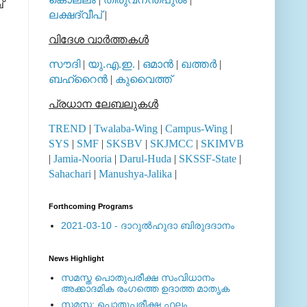
്
ലക്ഷദ്വീപ്
|
വിദേശ വാര്‍ത്തകള്‍
സൗദി
|
യു.എ.ഇ.
|
ഒമാന്‍
|
ഖത്തര്‍
|
ബഹ്റൈന്‍
|
കുവൈത്ത്
പ്രധാന ലേബലുകള്‍
TREND
|
Twalaba-Wing
|
Campus-Wing
|
SYS
|
SMF
|
SKSBV
|
SKJMCC
|
SKIMVB
|
Jamia-Nooria
|
Darul-Huda
|
SKSSF-State
|
Sahachari
|
Manushya-Jalika
|
Forthcoming Programs
2021-03-10 - ദാറുല്‍ഹുദാ ബിരുദദാനം
News Highlight
സമസ്ത പൊതുപരീക്ഷ സംവിധാനം
അക്കാദമിക രംഗത്തെ ഉദാത്ത മാതൃക
സമസ്ത: പൊതുപരീക്ഷ ഫലം