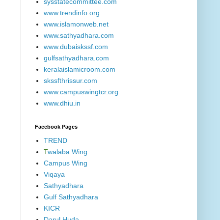
sysstatecommittee.com
www.trendinfo.org
www.islamonweb.net
www.sathyadhara.com
www.dubaiskssf.com
gulfsathyadhara.com
keralaislamicroom.com
skssfthrissur.com
www.campuswingtcr.org
www.dhiu.in
Facebook Pages
TREND
T
walaba Wing
Campus Wing
Viqaya
Sathyadhara
Gulf Sathyadhara
KICR
Darul Huda