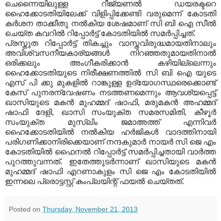
ചെന്നൈയിലുള്ള റീജ്യണല്‍ ഡയരക്ടറെ
ഹൈക്കോടതിയിലേക്ക് വിളിപ്പിക്കേണ്ടി വരുമെന്ന് കോടതി
കര്‍ശന താക്കീതു നല്‍കിയ ശേഷമാണ് സി ബി ഐ സീല്‍
ചെയ്ത കവറില്‍ റിപ്പോര്‍ട്ട് കോടതിയില്‍ സമര്‍പ്പിച്ചത്.
പ്രസ്തുത റിപ്പോര്‍ട്ട് തികച്ചും വാസ്തവിരുദ്ധമായതിനാലും
അവിശ്വസനീയകാര്യങ്ങള്‍ നിറഞ്ഞതുമായതിനാല്‍
ഒരിക്കലും അംഗീകരിക്കാന്‍ കഴിയില്ലെന്നും
ഹൈക്കോടതിയുടെ നിരീക്ഷണത്തില്‍ സി ബി ഐ യുടെ
എസ് പി ക്കു മുകളില്‍ റാങ്കുള്ള ഉദ്യോഗസ്ഥരെക്കൊണ്ട്
കേസ് പുനരന്വേഷണം നടത്തണമെന്നും ആവശ്യപ്പെട്ട്
ഖാസിയുടെ മകന്‍ മുഹമ്മദ് ഷാഫി, മരുമകന്‍ അഹമ്മദ്
ഷാഫി ദേളി, ഖാസി സംയുക്ത സമരസമിതി, കീഴൂര്‍
സംയുക്ത മുസ്ലിം ജമാഅത്ത് എന്നിവര്‍
ഹൈക്കോടതിയില്‍ നല്‍കിയ ഹര്‍ജികള്‍ വാദത്തിനായി
പരിഗണിക്കാനിരിക്കെയാണ് നന്ദകുമാര്‍ നായര്‍ സി ജെ എം
കോടതിയില്‍ ഫൈനല്‍ റിപ്പോര്‍ട്ട് സമര്‍പ്പിച്ചതായി വാര്‍ത്ത
പുറത്തുവന്നത്. ഇതേത്തുടര്‍ന്നാണ് ഖാസിയുടെ മകന്‍
മുഹമ്മദ് ഷാഫി എറണാകുളം സി ജെ എം കോടതിയില്‍
ഇന്നലെ പ്രൊട്ടസ്റ്റ് കംപ്ലയിന്റ് ഫയല്‍ ചെയ്തത്.
Posted on
Thursday, November 21, 2013