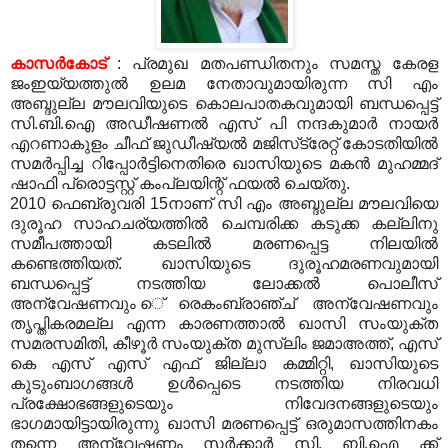
കാസര്‍കോട്
: പ്രമുഖ മതപണ്ഡിതനും സമസ്ത കേരള
ജംഇയ്യത്തുല്‍ ഉലമ നേതാവുമായിരുന്ന സി എം
അബ്ദുല്ല മൗലവിയുടെ കൊലപാതകവുമായി ബന്ധപ്പെട്ട്
സി.ബി.ഐ അഡീഷണല്‍ എസ് പി നന്ദകുമാര്‍ നായര്‍
എറണാകുളം ചീഫ് ജുഡീഷ്യല്‍ മജിസ്‌ട്രേറ്റ് കോടതിയില്‍
സമര്‍പ്പിച്ച റിപ്പോര്‍ട്ടിനെതിരെ ഖാസിയുടെ മകന്‍ മുഹമ്മദ്
ഷാഫി പ്രൊട്ടസ്റ്റ് കംപ്ലയിന്റ് ഫയല്‍ ചെയ്തു.
2010 ഫെബ്രുവരി 15നാണ് സി എം അബ്ദുല്ല മൗലവിയെ
ദുരൂഹ സാഹചര്യത്തില്‍ ചെമ്പരിക്ക കടുക്ക കല്ലിനു
സമീപത്തായി കടലില്‍ മരണപ്പെട്ട നിലയില്‍
കണ്ടെത്തിയത്. ഖാസിയുടെ ദുരൂഹമരണവുമായി
ബന്ധപ്പെട്ട് നടത്തിയ ലോക്കല്‍ പൊലീസ്
അന്വേഷണവും െ്രെകംബ്രാഞ്ച് അന്വേഷണവും
തൃപ്തികരമല്ല എന്ന കാരണത്താല്‍ ഖാസി സംയുക്ത
സമരസമിതി, കീഴൂര്‍ സംയുക്ത മുസ്‌ലിം ജമാഅത്ത്, എസ്
കെ എസ് എസ് എഫ് ജില്ലാ കമ്മിറ്റി, ഖാസിയുടെ
കുടുംബാഗങ്ങള്‍ ഉള്‍പ്പെടെ നടത്തിയ നിരവധി
പ്രക്ഷോഭങ്ങളുടെയും നിവേദനങ്ങളുടെയും
ഭാഗമായിട്ടായിരുന്നു ഖാസി മരണപ്പെട്ട് ഒരുമാസത്തിനകം
തന്നെ അന്വേഷണം സര്‍ക്കാര്‍ സി. ബി.ഐ ക്ക്