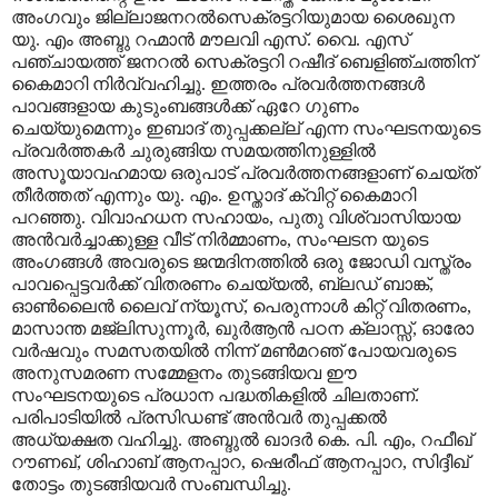
അംഗവും ജില്ലാജനറൽസെക്രട്ടറിയുമായ ശൈഖുന
യു. എം അബ്ദു റഹ്മാന്‍ മൗലവി എസ്. വൈ. എസ്
പഞ്ചായത്ത് ജനറൽ സെക്രട്ടറി റഷീദ് ബെളിഞ്ചത്തിന്
കൈമാറി നിര്‍വ്വഹിച്ചു. ഇത്തരം പ്രവര്‍ത്തനങ്ങള്‍
പാവങ്ങളായ കുടുംബങ്ങള്‍ക്ക് ഏറേ ഗുണം
ചെയ്യുമെന്നും ഇബാദ് തുപ്പക്കല്ല് എന്ന സംഘടനയുടെ
പ്രവര്‍ത്തകര്‍ ചുരുങ്ങിയ സമയത്തിനുള്ളില്‍
അസൂയാവഹമായ ഒരുപാട് പ്രവര്‍ത്തനങ്ങളാണ് ചെയ്ത്
തീര്‍ത്തത് എന്നും യു. എം. ഉസ്താദ് ക്വിറ്റ് കൈമാറി
പറഞ്ഞു. വിവാഹധന സഹായം, പുതു വിശ്വാസിയായ
അന്‍വര്‍ച്ചാക്കുള്ള വീട് നിർമ്മാണം, സംഘടന യുടെ
അംഗങ്ങൾ അവരുടെ ജന്മദിനത്തില്‍ ഒരു ജോഡി വസ്ത്രം
പാവപ്പെട്ടവർക്ക് വിതരണം ചെയ്യൽ, ബ്ലഡ് ബാങ്ക്,
ഓണ്‍ലൈന്‍ ലൈവ് ന്യൂസ്, പെരുന്നാള്‍ കിറ്റ് വിതരണം,
മാസാന്ത മജ്‌ലിസുന്നൂര്‍, ഖുര്‍ആന്‍ പഠന ക്ലാസ്സ്, ഓരോ
വർഷവും സമസതയില്‍ നിന്ന് മണ്‍മറഞ് പോയവരുടെ
അനുസമരണ സമ്മേളനം തുടങ്ങിയവ ഈ
സംഘടനയുടെ പ്രധാന പദ്ധതികളിൽ ചിലതാണ്.
പരിപാടിയിൽ പ്രസിഡണ്ട് അൻവർ തുപ്പക്കൽ
അധ്യക്ഷത വഹിച്ചു. അബ്ദുൽ ഖാദർ കെ. പി. എം, റഫീഖ്
റൗണഖ്, ശിഹാബ് ആനപ്പാറ, ഷെരീഫ് ആനപ്പാറ, സിദ്ദീഖ്
തോട്ടം തുടങ്ങിയവർ സംബന്ധിച്ചു.