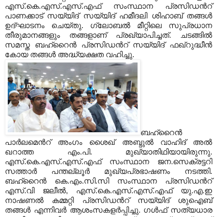
എസ്.കെ.എസ്.എസ്.എഫ് സംസ്ഥാന പ്രസിഡന്‍റ്
പാണക്കാട് സയ്യിദ് സയ്യിദ് ഹമീദലി ശിഹാബ് തങ്ങള്‍
ഉദ്ഘാടനം ചെയ്തു. ഗ്ലോബല്‍ മീറ്റിലെ സുപ്രധാന
തീരുമാനങ്ങളും തങ്ങളാണ് പ്രഖ്യാപിച്ചത്. ചടങ്ങില്‍
സമസ്ത ബഹ്റൈന്‍ പ്രസിഡന്‍റ് സയ്യിദ് ഫഖ്റുദ്ധീന്‍
കോയ തങ്ങള്‍ അദ്ധ്യക്ഷത വഹിച്ചു.
ബഹ്റൈന്‍
പാര്‍ലമെന്‍റ് അംഗം ശൈഖ് അബ്ദുല്‍ വാഹിദ് അല്‍
ഖറാത്ത എം.പി. മുഖ്യാതിഥിയായിരുന്നു.
എസ്.കെ.എസ്.എസ്.എഫ് സംസ്ഥാന ജന.സെക്രട്ടറി
സത്താര്‍ പന്തല്ലൂര്‍ മുഖ്യപ്രഭാഷണം നടത്തി.
ബഹ്റൈന്‍ കെ.എം.സി.സി സംസ്ഥാന പ്രസിഡന്‍റ്
എസ്.വി ജലീല്‍, എസ്.കെ.എസ്.എസ്.എഫ് യു.എ.ഇ
നാഷണല്‍ കമ്മറ്റി പ്രസിഡന്‍റ് സയ്യിദ് ശുഐബ്
തങ്ങള്‍ എന്നിവര്‍ ആശംസകളര്‍പ്പിച്ചു. ഗള്‍ഫ് സത്യധാര