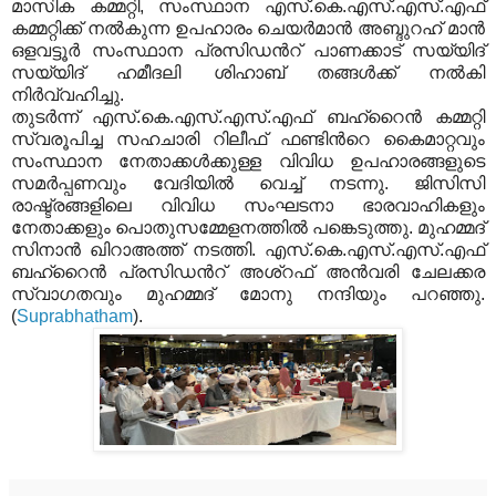
മാസിക കമ്മറ്റി, സംസ്ഥാന എസ്.കെ.എസ്.എസ്.എഫ്
കമ്മറ്റിക്ക് നല്‍കുന്ന ഉപഹാരം ചെയര്‍മാന്‍ അബ്ദുറഹ് മാന്‍
ഒളവട്ടൂര്‍ സംസ്ഥാന പ്രസിഡന്‍റ് പാണക്കാട് സയ്യിദ്
സയ്യിദ് ഹമീദലി ശിഹാബ് തങ്ങള്‍ക്ക് നല്‍കി
നിര്‍വ്വഹിച്ചു.
തുടര്‍ന്ന് എസ്.കെ.എസ്.എസ്.എഫ് ബഹ്റൈന്‍ കമ്മറ്റി
സ്വരൂപിച്ച സഹചാരി റിലീഫ് ഫണ്ടിന്‍റെ കൈമാറ്റവും
സംസ്ഥാന നേതാക്കള്‍ക്കുള്ള വിവിധ ഉപഹാരങ്ങളുടെ
സമര്‍പ്പണവും വേദിയില്‍ വെച്ച് നടന്നു. ജിസിസി
രാഷ്ട്രങ്ങളിലെ വിവിധ സംഘടനാ ഭാരവാഹികളും
നേതാക്കളും പൊതുസമ്മേളനത്തില്‍ പങ്കെടുത്തു. മുഹമ്മദ്
സിനാന്‍ ഖിറാഅത്ത് നടത്തി. എസ്.കെ.എസ്.എസ്.എഫ്
ബഹ്റൈന്‍ പ്രസിഡന്‍റ് അശ്റഫ് അന്‍വരി ചേലക്കര
സ്വാഗതവും മുഹമ്മദ് മോനു നന്ദിയും പറഞ്ഞു.
(
Suprabhatham
).