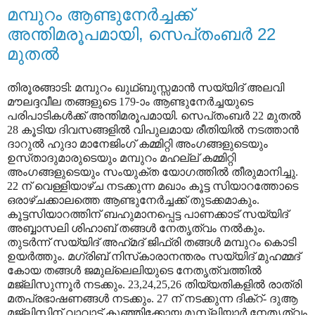
മമ്പുറം ആണ്ടുനേര്‍ച്ചക്ക്‌
അന്തിമരൂപമായി, സെപ്‌തംബര്‍ 22
മുതല്‍
തിരൂരങ്ങാടി: മമ്പുറം ഖുഥ്‌ബുസ്സമാന്‍ സയ്യിദ്‌ അലവി
മൗലദ്ദവീല തങ്ങളുടെ 179-ാം ആണ്ടുനേര്‍ച്ചയുടെ
പരിപാടികള്‍ക്ക്‌ അന്തിമരൂപമായി. സെപ്‌തംബര്‍ 22 മുതല്‍
28 കൂടിയ ദിവസങ്ങളില്‍ വിപുലമായ രീതിയില്‍ നടത്താന്‍
ദാറുല്‍ ഹുദാ മാനേജിംഗ്‌ കമ്മിറ്റി അംഗങ്ങളുടെയും
ഉസ്‌താദുമാരുടെയും മമ്പുറം മഹല്ല്‌ കമ്മിറ്റി
അംഗങ്ങളുടെയും സംയുക്ത യോഗത്തില്‍ തീരുമാനിച്ചു.
22 ന്‌ വെള്ളിയാഴ്‌ച നടക്കുന്ന മഖാം കൂട്ട സിയാറത്തോടെ
ഒരാഴ്‌ചക്കാലത്തെ ആണ്ടുനേര്‍ച്ചക്ക്‌ തുടക്കമാകും.
കൂട്ടസിയാറത്തിന്‌ ബഹുമാനപ്പെട്ട പാണക്കാട്‌ സയ്യിദ്‌
അബ്ബാസലി ശിഹാബ്‌ തങ്ങള്‍ നേതൃത്വം നല്‍കും.
തുടര്‍ന്ന്‌ സയ്യിദ്‌ അഹ്‌മദ്‌ ജിഫ്രി തങ്ങള്‍ മമ്പുറം കൊടി
ഉയര്‍ത്തും. മഗ്‌രിബ്‌ നിസ്‌കാരാനന്തരം സയ്യിദ്‌ മുഹമ്മദ്‌
കോയ തങ്ങള്‍ ജമുല്ലെലിയുടെ നേതൃത്വത്തില്‍
മജ്‌ലിസുന്നൂര്‍ നടക്കും. 23,24,25,26 തിയ്യതികളില്‍ രാത്രി
മതപ്രഭാഷണങ്ങള്‍ നടക്കും. 27 ന്‌ നടക്കുന്ന ദിക്‌റ്‌- ദുആ
മജ്‌ലിസിന്‌ വാവാട്‌ കുഞ്ഞിക്കോയ മുസ്‌ലിയാര്‍ നേതൃത്വം