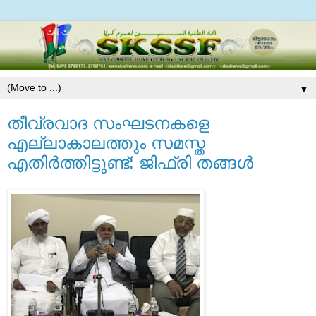
▼
തീവ്രവാദ സംഘടനകളെ
എല്ലാകാലത്തും സമസ്ത
എതിര്‍ത്തിട്ടുണ്ട്: ജിഫ്‌രി തങ്ങള്‍