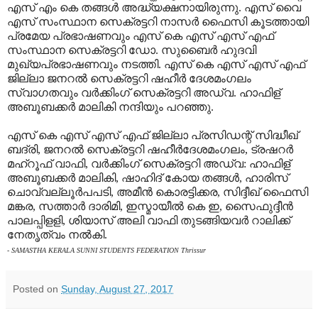
എസ് എം കെ തങ്ങള്‍ അദ്ധ്യക്ഷനായിരുന്നു. എസ് വൈ
എസ് സംസ്ഥാന സെക്രട്ടറി നാസര്‍ ഫൈസി കൂടത്തായി
പ്രമേയ പ്രഭാഷണവും എസ് കെ എസ് എസ് എഫ്
സംസ്ഥാന സെക്രട്ടറി ഡോ. സുബൈര്‍ ഹുദവി
മുഖ്യപ്രഭാഷണവും നടത്തി. എസ് കെ എസ് എസ് എഫ്
ജില്ലാ ജനറല്‍ സെക്രട്ടറി ഷഹീര്‍ ദേശമംഗലം
സ്വാഗതവും വര്‍ക്കിംഗ് സെക്രട്ടറി അഡ്വ. ഹാഫിള്
അബൂബക്കര്‍ മാലികി നന്ദിയും പറഞ്ഞു.
എസ് കെ എസ് എസ് എഫ് ജില്ലാ പ്രസിഡന്റ് സിദ്ധീഖ്
ബദ്‌രി, ജനറല്‍ സെക്രട്ടറി ഷഹീര്‍ദേശമംഗലം, ട്രഷറര്‍
മഹ്‌റൂഫ് വാഫി, വര്‍ക്കിംഗ് സെക്രട്ടറി അഡ്വ: ഹാഫിള്
അബൂബക്കര്‍ മാലികി, ഷാഹിദ് കോയ തങ്ങള്‍, ഹാരിസ്
ചൊവ്വല്ലൂര്‍പപടി, അമീന്‍ കൊരട്ടിക്കര, സിദ്ദീഖ് ഫൈസി
മങ്കര, സത്താര്‍ ദാരിമി, ഇസ്മായീല്‍ കെ ഇ, സൈഫുദ്ദീന്‍
പാലപ്പിളളി, ശിയാസ് അലി വാഫി തുടങ്ങിയവര്‍ റാലിക്ക്
നേതൃത്വം നല്‍കി.
- SAMASTHA KERALA SUNNI STUDENTS FEDERATION Thrissur
Posted on
Sunday, August 27, 2017