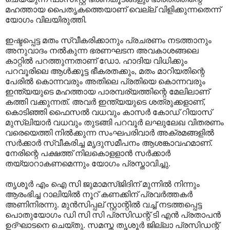
മഹത്തായ പൈതൃകത്തെയാണ് വെല്ല് വിളിക്കുന്നതെന്ന്
യോഗം വിലയിരുത്തി.
ഇഷ്ടപ്പെട്ട മതം സ്വീകരിക്കാനും പ്രചരണം നടത്താനും
അനുവാദം നല്‍കുന്ന ഭരണഘടന അവകാശങ്ങലെ
കാറ്റില്‍ പറത്തുന്നതാണ് ഡോ. ഹാദിയ വിധിക്കും
പറവൂരിലെ ആള്‍ക്കൂട്ട ഭീകരതക്കും, മതം മാറിയതിന്റെ
പേരില്‍ കൊന്നവരും അതിലെ പ്രതിയെ കൊന്നവരും
ഇന്ത്യയുടെ മഹത്തായ പാരമ്പര്യത്തിന്റെ മേലിലാണ്
കത്തി വക്കുന്നത്. അവര്‍ ഇന്ത്യയുടെ ശത്രുക്കളാണ്,
കൊടിഞ്ഞി ഫൈസല്‍ വധവും കാസര്‍ കോഡ് റിയാസ്
മുസ്ലിയാര്‍ വധവും തുടങ്ങി പറവൂര്‍ ലഘുലേഖ വിതരണം
വരെയെത്തി നില്‍ക്കുന്ന സംഘപരിവാര്‍ അക്രമങ്ങളില്‍
സര്‍ക്കാര്‍ സ്വീകരിച്ച മൃദുസമീപനം ആശങ്കാവഹമാണ്.
നേരിന്റെ പക്ഷത്ത് നിലകൊളളാന്‍ സര്‍ക്കാര്‍
തയ്യാറാകണമെന്നും യോഗം പ്രസ്താവിച്ചു.
തൃശൂര്‍ എം ഐ സി ജുമാമസ്ജിദിന് മുന്നില്‍ നിന്നും
ആരംഭിച്ച റാലിയില്‍ നൂറ് കണക്കിന് പ്രവര്‍ത്തകര്‍
അണിനിരന്നു. മുന്‍സിപ്പല് സ്റ്റാന്റില്‍ വച്ച് നടത്തപ്പെട്ട
പൊതുയോഗം ഡി സി സി പ്രസിഡന്റ് ടി എന്‍ പ്രതാപന്‍
ഉദ്ഘാടനെ ചെയ്തു. സമസ്ത തൃശൂര്‍ ജില്ലാ പ്രസിഡന്റ്