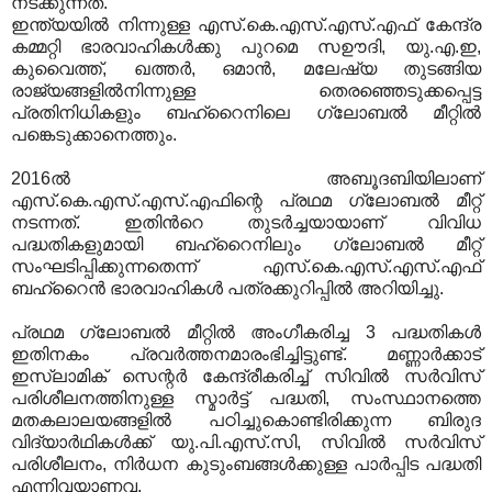
നടക്കുന്നത്.
ഇന്ത്യയില്‍ നിന്നുള്ള എസ്.കെ.എസ്.എസ്.എഫ് കേന്ദ്ര
കമ്മറ്റി ഭാരവാഹികള്‍ക്കു പുറമെ സഊദി, യു.എ.ഇ,
കുവൈത്ത്, ഖത്തര്‍, ഒമാന്‍, മലേഷ്യ തുടങ്ങിയ
രാജ്യങ്ങളില്‍നിന്നുള്ള തെരഞ്ഞെടുക്കപ്പെട്ട
പ്രതിനിധികളും ബഹ്റൈനിലെ ഗ്ലോബല്‍ മീറ്റില്‍
പങ്കെടുക്കാനെത്തും.
2016ല്‍ അബൂദബിയിലാണ്
എസ്.കെ.എസ്.എസ്.എഫിന്റെ പ്രഥമ ഗ്ലോബല്‍ മീറ്റ്
നടന്നത്. ഇതിന്‍റെ തുടര്‍ച്ചയായാണ് വിവിധ
പദ്ധതികളുമായി ബഹ്റൈനിലും ഗ്ലോബല്‍ മീറ്റ്
സംഘടിപ്പിക്കുന്നതെന്ന് എസ്.കെ.എസ്.എസ്.എഫ്
ബഹ്റൈന്‍ ഭാരവാഹികള്‍ പത്രക്കുറിപ്പില്‍ അറിയിച്ചു.
പ്രഥമ ഗ്ലോബല്‍ മീറ്റില്‍ അംഗീകരിച്ച 3 പദ്ധതികള്‍
ഇതിനകം പ്രവര്‍ത്തനമാരംഭിച്ചിട്ടുണ്ട്. മണ്ണാര്‍ക്കാട്
ഇസ്‌ലാമിക് സെന്റര്‍ കേന്ദ്രീകരിച്ച് സിവില്‍ സര്‍വിസ്
പരിശീലനത്തിനുള്ള സ്മാര്‍ട്ട് പദ്ധതി, സംസ്ഥാനത്തെ
മതകലാലയങ്ങളില്‍ പഠിച്ചുകൊണ്ടിരിക്കുന്ന ബിരുദ
വിദ്യാര്‍ഥികള്‍ക്ക് യു.പി.എസ്.സി, സിവില്‍ സര്‍വിസ്
പരിശീലനം, നിര്‍ധന കുടുംബങ്ങള്‍ക്കുള്ള പാര്‍പ്പിട പദ്ധതി
എന്നിവയാണവ.