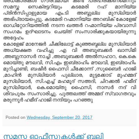
അധികാരികൾ ഗൗരവമായി കണ്ട് പരിഹരിക്കണമെന്നും
സമസ്ത സെക്രട്ടറിയും കടമേരി റഹ് മാനിയ്യ
പ്രിന്‍സിപ്പാളുമായ എം.ടി അബ്ദുല്ല മുസ്ലിയാർ
അഭിപ്രായപ്പെട്ടു. കടമേരി റഹ്മാനിയ്യ അറബിക് കോളേജ്
ഓഡിറ്റോറിയത്തിൽ നടന്ന ഖത്തർ റഹ്മാനിയ്യ പ്രവാസി
സംഗമം ഉദ്ഘാടനം ചെയ്ത് സംസാരിക്കുകയായിരുന്നു
അദ്ദേഹം
കോളേജ് മാനേജർ ചീക്കിലോട്ട് കുഞ്ഞബ്ദല്ല മുസ്ലിയാർ
അധ്യക്ഷത വഹിച്ചു .എ വി അബൂബക്കർ ഖാസിമി
,അബ്ദുനാസർ നാച്ചി ,അബൂബക്കർ അൽസഹാറ, കെ.കെ
മൊയ്തു മൗലവി, സി.എം ഇബ്രാഹിം മൗലവി, ഇബ്രാഹിം
മുറിച്ചാണ്ടി, ബഷീർ ഫൈസി ചീക്കോന്ന് ,സുബൈർ ഹാജി
,മാഹിൻ മുസ്ലിയാർ പുല്ലാര, മുട്ടക്കോട് മുഹമ്മദ്
മുസ്ലിയാർ, സി.എച്ച് മഹമൂദ് സഅദി, ചിറക്കൽ ഹമീദ്
മുസ്ലിയാർ, കെ.മൊയ്തു ഫൈസി, നാസർ നദ് വി
ശിവപുരം സംസാരിച്ചു. പുത്തലത്ത് അമ്മദ് സ്വാഗതവും
മരുന്നൂർ ഹമീദ് ഹാജി നന്ദിയും പറഞ്ഞു
Posted on
Wednesday, September 20, 2017
സമസ്ത ഓഫീസുകള്‍ക്ക് ബലി