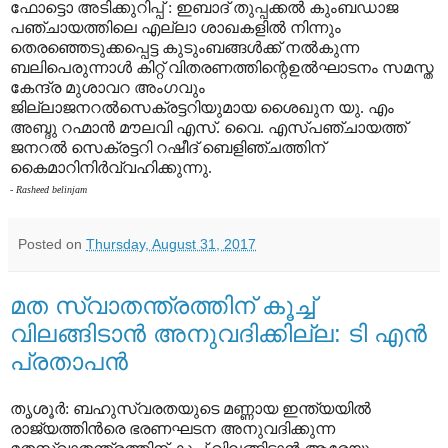
ഫോട്ടൊ അടിക്കുറിപ്പ് : ഇബാദ് തുപ്പക്കല്‍ കുംബഡാജ
പഞ്ചായത്തിലെ എല്ലാ ശാഖകളിൽ നിന്നും
തെരഞ്ഞെടുക്കപ്പെട്ട കുടുംബങ്ങള്‍ക്ക് നൽകുന്ന
ബലിപെരുന്നാള്‍ കിറ്റ് വിതരണത്തിന്റെഉല്‍ഘാടനം സമസ്ത
കേന്ദ്ര മുശാവറ അംഗവും
ജില്ലാജനറൽസെക്രട്ടറിയുമായ ശൈഖുന യു. എം
അബ്ദു റഹ്മാന്‍ മൗലവി എസ്. വൈ. എസ്പഞ്ചായത്ത്
ജനറൽ സെക്രട്ടറി റഷീദ് ബെളിഞ്ചത്തിന്
കൈമാറിനിര്‍വ്വഹിക്കുന്നു.
- Rasheed belinjam
Posted on
Thursday, August 31, 2017
മത സ്വാതന്ത്രത്തിന് കൂച്ച്
വിലങ്ങിടാന്‍ അനുവദിക്കില്ല: ടി എന്‍
പ്രതാപന്‍
തൃശൂര്‍: ബഹുസ്വരതയുടെ മണ്ണായ ഇന്ത്യയില്‍
രാജ്യത്തിന്‍രെ ഭരണഘടന അനുവദിക്കുന്ന