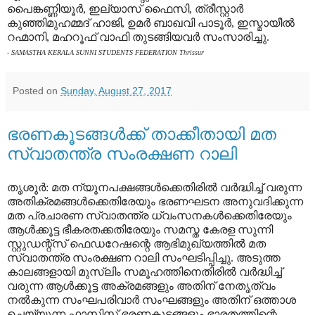
പൈങ്കണ്ണിയൂര്‍, ഇല്യാസ് ഫൈസി, ത്രീസ്റ്റാര്‍
കുഞ്ഞിമുഹമ്മദ് ഹാജി, ഉമര്‍ ബാഖവി പാടൂര്‍, ഇസ്മായീല്‍
റഹ്മാനി, മഹറൂഫ് വാഫി തുടങ്ങിയവര്‍ സംസാരിച്ചു.
- SAMASTHA KERALA SUNNI STUDENTS FEDERATION Thrissur
Posted on
Sunday, August 27, 2017
ഭരണകൂടങ്ങള്‍ക്ക് താക്കീതായി മത
സ്വാതന്ത്ര സംരക്ഷണ റാലി
തൃശൂര്‍: മത ന്യൂനപക്ഷങ്ങള്‍ക്കെതിരില്‍ വര്‍ദ്ധിച്ച് വരുന്ന
അതിക്രമങ്ങള്‍ക്കെതിരേയും ഭരണഘടന അനുവദിക്കുന്ന
മത പ്രചാരണ സ്വാതന്ത്ര ധ്വംസനകള്‍ക്കെതിരേയും
ആള്‍ക്കൂട്ട ഭീകരതക്കതിരേയും സമസ്ത കേരള സുന്നി
സ്റ്റുഡന്റ്‌സ് ഫെഡറേഷന്റെ ആഭിമുഖ്യത്തില്‍ മത
സ്വാതന്ത്ര സംരക്ഷണ റാലി സംഘടിപ്പിച്ചു. അടുത്ത
കാലങ്ങളായി മുസ്ലിം സമൂഹത്തിനെതിരില്‍ വര്‍ദ്ധിച്ച്
വരുന്ന ആള്‍ക്കൂട്ട അക്രമങ്ങളും അതിന് നേതൃത്വം
നല്‍കുന്ന സംഘപരിവാര്‍ സംഘങ്ങളും അതിന് ഒത്താശ
ചെയ്യുന്ന ഫാസിസ്റ്റ് ഭരണകൂടങ്ങളും ഭാരതത്തിന്റെ