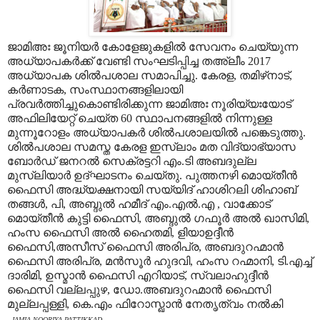
ജാമിഅഃ ജൂനിയര്‍ കോളേജുകളില്‍ സേവനം ചെയ്യുന്ന
അധ്യാപകര്‍ക്ക് വേണ്ടി സംഘടിപ്പിച്ച തഅ്‌ലീം 2017
അധ്യാപക ശില്‍പശാല സമാപിച്ചു. കേരള, തമിഴ്‌നാട്,
കര്‍ണാടക, സംസ്ഥാനങ്ങളിലായി
പ്രവര്‍ത്തിച്ചുകൊണ്ടിരിക്കുന്ന ജാമിഅഃ നൂരിയ്യഃയോട്
അഫിലിയേറ്റ് ചെയ്ത 60 സ്ഥാപനങ്ങളില്‍ നിന്നുള്ള
മുന്നൂറോളം അധ്യാപകര്‍ ശില്‍പശാലയില്‍ പങ്കെടുത്തു.
ശില്‍പശാല സമസ്ത കേരള ഇസ്‌ലാം മത വിദ്യാഭ്യാസ
ബോര്‍ഡ് ജനറല്‍ സെക്രട്ടറി എം.ടി അബദുല്ല
മുസ്‌ലിയാര്‍ ഉദ്ഘാടനം ചെയ്തു. പുത്തനഴി മൊയ്തീന്‍
ഫൈസി അദ്ധ്യക്ഷനായി സയ്യിദ് ഹാശിറലി ശിഹാബ്
തങ്ങള്‍, പി, അബ്ദുല്‍ ഹമീദ് എം.എല്‍.എ , വാക്കോട്
മൊയ്തീന്‍ കുട്ടി ഫൈസി, അബ്ദുല്‍ ഗഫൂര്‍ അല്‍ ഖാസിമി,
ഹംസ ഫൈസി അല്‍ ഹൈതമി, ളിയാഉദ്ദീന്‍
ഫൈസി,അസീസ് ഫൈസി അരിപ്ര, അബദുറഹ്മാന്‍
ഫൈസി അരിപ്ര, മന്‍സൂര്‍ ഹുദവി, ഹംസ റഹ്മാനി, ടി.എച്ച്
ദാരിമി, ഉസ്മാന്‍ ഫൈസി എറിയാട്, സ്വലാഹുദ്ദീന്‍
ഫൈസി വല്ലപ്പുഴ, ഡോ.അബദുറഹ്മാന്‍ ഫൈസി
മുല്ലപ്പള്ളി, കെ.എം ഫിറോസ്ഖാന്‍ നേതൃത്വം നല്‍കി
- JAMIA NOORIYA PATTIKKAD