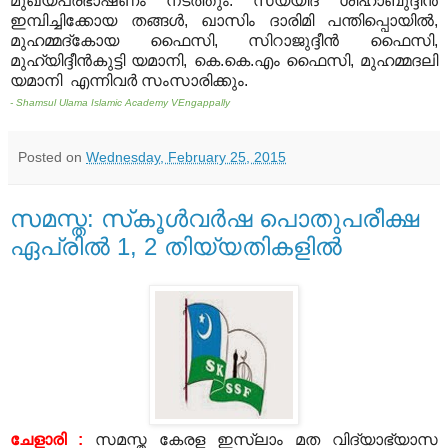
മുഖ്യപ്രഭാഷണം നടത്തും. സയ്യിദ് ശിഹാബുദ്ദീന്‍
ഇമ്പിച്ചിക്കോയ തങ്ങള്‍, ഖാസിം ദാരിമി പന്തിപ്പൊയില്‍,
മുഹമ്മദ്‌കോയ ഫൈസി, സിറാജുദ്ദീന്‍ ഫൈസി,
മുഹ്‌യിദ്ദീന്‍കുട്ടി യമാനി, കെ.കെ.എം ഫൈസി, മുഹമ്മദലി
യമാനി എന്നിവര്‍ സംസാരിക്കും.
- Shamsul Ulama Islamic Academy VEngappally
Posted on
Wednesday, February 25, 2015
സമസ്ത: സ്‌കൂള്‍വര്‍ഷ പൊതുപരീക്ഷ
ഏപ്രില്‍ 1, 2 തിയ്യതികളില്‍
ചേളാരി :
സമസ്ത കേരള ഇസ്‌ലാം മത വിദ്യാഭ്യാസ