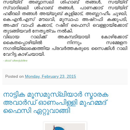
സയ്യിദ് അബ്ബാസലി ശിഹാബ് തങ്ങള്‍, സയ്യിദ്
സ്വാദിഖലി ശിഹാബ് തങ്ങള്‍, പാണക്കാട് സയ്യിദ്
ഹമീദലി തങ്ങള്‍ അയ്യൂബ് കൂളിമാട്, അബ്ദുറഹീം ചുഴലി,
കെ.എന്‍.എസ് മൗലവി, മുസ്ഥഫ അഷ്‌റഫി കക്കുപടി,
അഹ്മദ് വാഫി കക്കാട്, റഷീദ് ഫൈസി വെള്ളായിക്കോട്
തുടങ്ങിയവര്‍ നേതൃത്വം നല്‍കി.
വിഖായ റാലിക്ക് അകമ്പടിയായി കോഴിക്കോട്
കൈതപ്പൊഴിയില്‍ നിന്നും സമ്മേളന
നഗരിയിലേക്കെത്തിയ പ്രവര്‍ത്തകരുടെ സൈക്കിള്‍ റാലി
വേറിട്ട കാഴ്ചയായി.
- skssf silverjubilee
Posted on
Monday, February 23, 2015
നാട്ടിക മൂസമുസ്‌ലിയാര്‍ സ്മാരക
അവാര്‍ഡ് ഓണംപിള്ളി മുഹമ്മദ്
ഫൈസി ഏറ്റുവാങ്ങി