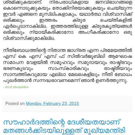
ശ്രമിക്കുകയാണ്. നിരപരാധികളായ ജനവിഭാഗങ്ങളെ
കൊന്നൊടുക്കുകയും തോക്കിനിരയാക്കുകയും ചെയ്യുന്ന
ഇവര്‍ എങ്ങനെ മുസ്‌ലിംകളാകും. യഥാര്‍ത്ഥ വിശ്വാസിക്ക്
ഒരിക്കലും ഇത്തരം ക്രൂര ചെയ്തികളില്‍
ഏര്‍പ്പെടാനാകില്ല. ഇത്തരത്തിലുള്ള ക്രൂരകൃത്യങ്ങള്‍
ഒരിക്കലും ന്യായീകരിക്കാനോ അംഗീകരിക്കാനോ ഒരു
വിശ്വാസിക്കുമാകില്ല.
നീതിബോധത്തിന്റെ നിതാന്ത ജാഗ്രത എന്ന പ്രമേയത്തില്‍
എസ് കെ എസ് എസ് ഫ് സില്‍വര്‍ജൂബിലി ആഘോഷ
സമാപന വേളയില്‍ സമൂഹവും സമുദായവും രാഷ്ട്രവും
ഭരണകൂടവും സാംസ്‌കാരികവും രാഷ്ട്രീയവും
സാമ്പത്തികവുമായ എല്ലാ മേഖലകളിലും നീതി ബോധം
പുലര്‍ത്താന്‍ സന്നദ്ധരാവണമെന്ന് ഞാന്‍ ഉണര്‍ത്തുന്നു.
- skssf silverjubilee
Posted on
Monday, February 23, 2015
സൗഹാര്‍ദത്തിന്റെ ദേശീയതയാണ്
മതങ്ങള്‍ക്കിടയിലുള്ളത് മുഖ്യമന്ത്രി