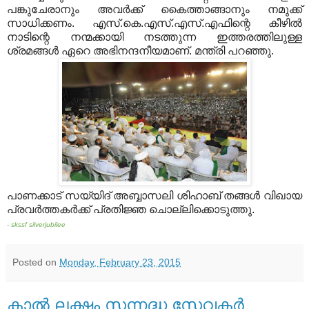
പങ്കുചേരാനും അവര്‍ക്ക് കൈത്താങ്ങാനും നമുക്ക്
സാധിക്കണം. എസ്.കെ.എസ്.എസ്.എഫിന്റെ കീഴില്‍
നാടിന്റെ നന്മക്കായി നടത്തുന്ന ഇത്തരത്തിലുള്ള
ശ്രമങ്ങള്‍ ഏറെ അഭിനന്ദനീയമാണ്. മന്ത്രി പറഞ്ഞു.
പാണക്കാട് സയ്യിദ് അബ്ബാസലി ശിഹാബ് തങ്ങള്‍ വിഖായ
പ്രവര്‍ത്തകര്‍ക്ക് പ്രതിജ്ഞ ചൊല്ലിക്കൊടുത്തു.
- skssf silverjubilee
Posted on
Monday, February 23, 2015
കാല്‍ ലക്ഷം സന്നദ്ധ സേവകര്‍