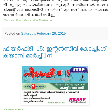
വിംഗുകളുടെ പ്രഖ്യാപനം തൃശൂര്‍ സമര്‍ഖന്ദില്‍ നടന്ന
ഗ്രാന്റ് ഫിനാലെയില്‍ സയ്യിദ് മുഹമ്മദ് കോയ തങ്ങള്‍
ജമലുല്ലൈലി നിര്‍വ്വഹിച്ചു.
- Samastha Kerala Jam-iyyathul Muallimeen
Posted on
Saturday, February 28, 2015
ഫിയര്‍ഫ്രീ -15; ഇന്റന്‍സീവ് കോച്ചിംഗ്
ക്യാമ്പ് മാര്‍ച്ച് 1ന്
- Faizal Babu Babu