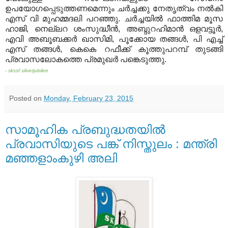
ഉപയോഗപ്പെടുത്തണമെന്നും ചര്‍ച്ചക്കു നേതൃത്വം നല്‍കി
എസ് വി മുഹമ്മദലി പറഞ്ഞു. ചര്‍ച്ചയില്‍ ഫാത്തിമ മൂസ
ഹാജി, നെല്ലറ ശംസുദ്ധീന്‍, അബ്ദുറഹിമാന്‍ ഒളവട്ടൂര്‍,
എവി അബൂബക്കര്‍ ഖാസിമി, പൂക്കോയ തങ്ങള്‍, പി എച്ച്
എസ് തങ്ങള്‍, കെകെ റഫീക്ക് കൂത്തുപറമ്പ് തുടങ്ങി
പ്രവാസലോകത്തെ പ്രമുഖര്‍ പങ്കെടുത്തു.
- skssf silverjubilee
Posted on
Monday, February 23, 2015
സാമൂഹിക പ്രബുദ്ധതയില്‍
പ്രവാസിയുടെ പങ്ക് നിസ്തുലം : മന്ത്രി
മഞ്ഞളാംകുഴി അലി