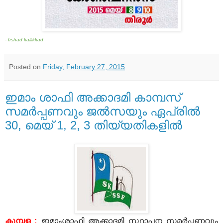
- Irshad kallikkad
Posted on
Friday, February 27, 2015
ഇമാം ശാഫി അക്കാദമി കാമ്പസ്
സമര്‍പ്പണവും ജല്‍സയും ഏപ്രില്‍
30, മെയ് 1, 2, 3 തിയ്യതികളില്‍
കുമ്പള :
ഇമാംശാഫി അക്കാദമി സ്ഥാപന സമര്‍പ്പണവും