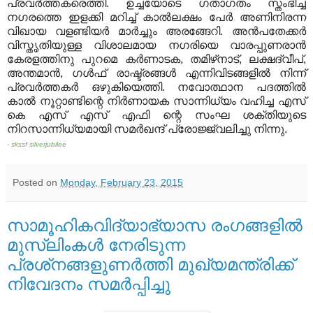
പ്രവര്‍ത്തകരെത്തി. ഉച്ചയോടെ ഗതാഗതം സ്തംഭിച്ച
നഗരത്തെ ഇളക്കി മറിച്ച് കാല്‍ലക്ഷം പേര്‍ അണിനിരന്ന
വിഖായ വളണ്ടിയര്‍ മാര്‍ച്ചും അരങ്ങേറി. അന്‍പതേക്കര്‍
വിസ്തൃതിയുള്ള വിശാലമായ നഗരിയെ വാരപ്പുണരാന്‍
കേരളത്തിനു പുറമെ കര്‍ണാടക, തമിഴ്‌നാട്, ലക്ഷദ്വീപ്,
അന്തമാന്‍, ഗള്‍ഫ് രാഷ്ട്രങ്ങള്‍ എന്നിവിടങ്ങളില്‍ നിന്ന്
പ്രവര്‍ത്തകര്‍ ഒഴുകിയെത്തി. നവോത്ഥാന പദത്തില്‍
കാല്‍ നൂറ്റാണ്ടിന്റെ നിര്‍ണായക സാന്നിധ്യം വഹിച്ച എസ്
കെ എസ് എസ് എഫി ന്റെ സംഘ ശക്തിയുടെ
നിറസാന്നിധ്യമായി സമര്‍ഖന്ദ് പ്രോജ്ജ്വലിച്ചു നിന്നു.
- skssf silverjubilee
Posted on
Monday, February 23, 2015
സാമൂഹികവിദ്യാഭ്യാസ രംഗങ്ങളില്‍
മുസ്‌ലിംകള്‍ നേരിടുന്ന
പ്രശ്‌നങ്ങളുണര്‍ത്തി മുഖ്യമന്ത്രിക്ക്
നിവേദനം സമര്‍പ്പിച്ചു