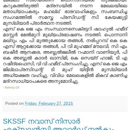
കറുകത്തിരുത്തി മദ്രസയില്‍ നടന്ന മേഖലയിലെ
മതാധ്യാപകരും മഹല്ല് ഭാരവാഹികളും സംബന്ധിച്ച
സംഗമത്തില്‍ സമസ്ത പ്രസിഡന്റ് സി കേയക്കുട്ടി
മുസ്‌ലിയാര്‍ പ്രാര്‍ത്ഥന നടത്തി.
എസ് കെ ജെ എം സംസ്ഥാനസെക്രട്ടറി ഷാഹുല്‍ ഹമീദ്
മാസ്റ്റര്‍ മേല്‍മുറി മുഖ്യപ്രഭാഷണം നടത്തി. പൊന്നാനി
മഖ്ദൂം എം പി മുത്തുക്കോയ തങ്ങള്‍, നരിപ്പറമ്പ് കെ കെ
എസ് ആറ്റക്കോയ തങ്ങള്‍, പി വി മുഹമ്മദ് മൗലവി, സി എം
ബഷീര്‍ ആനക്കര, അബ്ദുല്‍ജലീല്‍ റഹ്മാനി വാണിയൂര്‍, പി
കെ അബ്ദുല്‍ കാദര്‍ ഖാസിമി, കെ സെയ്ദ് ഹാജി, ടി എ
റഷീദ്‌ഫൈസി, വി വി ഹമീദ് പ്രസംഗിച്ചു. എസ് കെ ജെ എം
ജില്ലാപ്രസിഡന്റ് ടി മുഹ് യിദ്ദീന്‍ മുസ്‌ലിയാര്‍
അധ്യക്ഷത വഹിച്ചു. വിവിധ മേഖലകളില്‍ മികവ് കാണിച്ച
മദ്‌റസാധ്യാപകരെ അനുമോദിച്ചു.
- Rafeeq CK
Posted on
Friday, February 27, 2015
SKSSF നവാസ് നിസാര്‍
എക്‌സലന്‍സി അവാര്‍ഡ് നല്‍കും