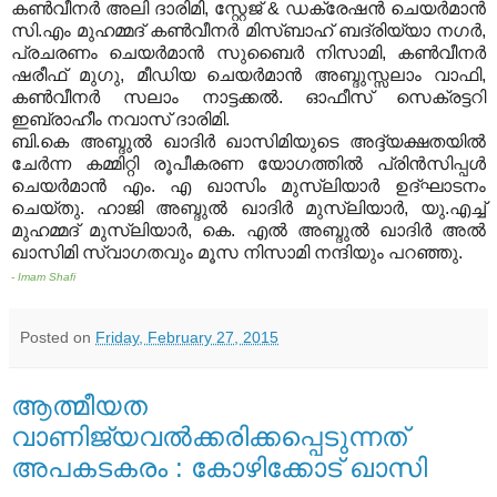
കണ്‍വീനര്‍ അലി ദാരിമി, സ്റ്റേജ് & ഡക്രേഷന്‍ ചെയര്‍മാന്‍
സി.എം മുഹമ്മദ് കണ്‍വീനര്‍ മിസ്ബാഹ് ബദ്‌രിയ്യാ നഗര്‍,
പ്രചരണം ചെയര്‍മാന്‍ സുബൈര്‍ നിസാമി, കണ്‍വീനര്‍
ഷരീഫ് മുഗു, മീഡിയ ചെയര്‍മാന്‍ അബ്ദുസ്സലാം വാഫി,
കണ്‍വീനര്‍ സലാം നാട്ടക്കല്‍. ഓഫീസ് സെക്രട്ടറി
ഇബ്രാഹീം നവാസ് ദാരിമി.
ബി.കെ അബ്ദുല്‍ ഖാദിര്‍ ഖാസിമിയുടെ അദ്ദ്യക്ഷതയില്‍
ചേര്‍ന്ന കമ്മിറ്റി രൂപീകരണ യോഗത്തില്‍ പ്രിന്‍സിപ്പള്‍
ചെയര്‍മാന്‍ എം. എ ഖാസിം മുസ്ലിയാര്‍ ഉദ്ഘാടനം
ചെയ്തു. ഹാജി അബ്ദുല്‍ ഖാദിര്‍ മുസ്ലിയാര്‍, യു.എച്ച്
മുഹമ്മദ് മുസ്ലിയാര്‍, കെ. എല്‍ അബ്ദുല്‍ ഖാദിര്‍ അല്‍
ഖാസിമി സ്വാഗതവും മൂസ നിസാമി നന്ദിയും പറഞ്ഞു.
- Imam Shafi
Posted on
Friday, February 27, 2015
ആത്മീയത
വാണിജ്യവല്‍ക്കരിക്കപ്പെടുന്നത്
അപകടകരം : കോഴിക്കോട് ഖാസി