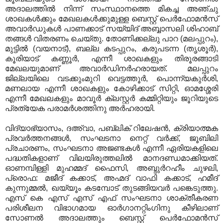
അദാലത്തില്‍ നിന്ന് സംസ്ഥാനത്തെ മികച്ച അഞ്ചു
ശാഖകള്‍ക്കും മേഖലകള്‍ക്കുമുള്ള ബെസ്റ്റ് പെര്‍ഫോമന്‍സ്
അവാര്‍ഡുകള്‍ പാണക്കാട് സയ്യിദ് അബ്ബാസലി ശിഹാബ്
തങ്ങള്‍ വിതരണം ചെയ്തു. തോണിക്കല്ലു പാറ (മലപ്പുറം),
മുട്ടില്‍ (വയനാട്), ബല്ല കടപ്പുറം, കരുപടന്ന (തൃശൂര്‍),
കൂരിയാട് കണ്ണൂര്‍, എന്നീ ശാഖകളും തിരൂരങ്ങാടി
മേഖലയുമാണ് അവാര്‍ഡിനര്‍ഹരായത്. മലപ്പുറം
ജില്ലയിലെ വടക്കുംമുറി വെട്ടത്തൂര്‍, പൊന്ന്യകുര്‍ശി,
മണലായ എന്നീ ശാഖകളും കോഴിക്കാട് സിറ്റി, ഓമശ്ശേരി
എന്നീ മേഖലകളും മാവൂര്‍ ക്ലസ്റ്റര്‍ കമ്മിറ്റിയും ജൂറിയുടെ
പ്രത്യേക പരാമര്‍ശത്തിനു അര്‍ഹരായി.
വിദ്യാഭ്യാസം, ദഅ്‌വാ, പബ്ലിക് റിലേഷന്‍, ക്രിയാത്മക
പ്രവര്‍ത്തനങ്ങള്‍, സംഘടനാ നെറ്റ് വര്‍ക്ക്, ജൂബിലി
പ്രചാരണം, സംഘടനാ അജണ്ടകള്‍ എന്നീ ഏരിയകളിലെ
പദ്ധതികളാണ് വിലയിരുത്തലില്‍ മാനദണ്ഡമാക്കിയത്.
ഓണമ്പിള്ളി മുഹമ്മദ് ഫൈസി, അബ്ദുര്‍റഹീം ചുഴലി,
പ്രൊഫ: മജീദ് കക്കാട്, അഹ്മദ് വാഫി കക്കാട്, ഹമീദ്
കുന്നുമ്മല്‍, ഖയ്യൂം കടമ്പോട് തുടങ്ങിയവര്‍ പങ്കെടുത്തു.
എസ് കെ എസ് എസ് എഫ് സംഘടനാ ശാക്തീകരണ
പരിശീലന വിഭാഗമായ ഓര്‍ഗാനറ്റിംഗിനു കീഴിലാണ്
സോണല്‍ അദാലത്തും ബെസ്റ്റ് പെര്‍ഫോമന്‍സ്