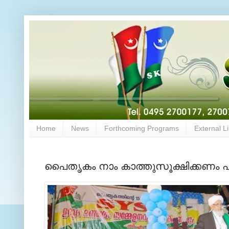
Home
News
Forthcoming Programs
External L
പൈതൃകം നാം കാത്തുസൂക്ഷിക്കണം പ്രെ