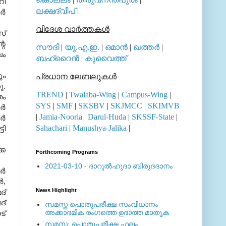
റി
ലക്ഷദ്വീപ്
|
്‍
വിദേശ വാര്‍ത്തകള്‍
്
െ
സൗദി
|
യു.എ.ഇ.
|
ഒമാന്‍
|
ഖത്തര്‍
|
ലം
ബഹ്റൈന്‍
|
കുവൈത്ത്
ും
പ്രധാന ലേബലുകള്‍
ു.
TREND
|
Twalaba-Wing
|
Campus-Wing
|
തം
SYS
|
SMF
|
SKSBV
|
SKJMCC
|
SKIMVB
്‍
|
Jamia-Nooria
|
Darul-Huda
|
SKSSF-State
|
്‍
Sahachari
|
Manushya-Jalika
|
ടി
്ക
Forthcoming Programs
2021-03-10 - ദാറുല്‍ഹുദാ ബിരുദദാനം
്‍
‍,
News Highlight
ദ്
ദ്
സമസ്ത പൊതുപരീക്ഷ സംവിധാനം
അക്കാദമിക രംഗത്തെ ഉദാത്ത മാതൃക
ട്
സമസ്ത: പൊതുപരീക്ഷ ഫലം