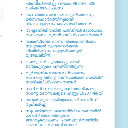
പ്രസിദ്ധീകരിച്ചു. വിജയം 96.08%, 506
പേര്‍ക്ക് ടോപ് പ്ലസ്.
പണ്ഡിതര്‍ സമുദായ ഐക്യത്തിനും
മതസൗഹാര്‍ദത്തിനുമായി
നിലകൊള്ളണം: ഹൈദരലി തങ്ങള്‍
രാഷ്ട്രനിര്‍മിതയില്‍ പണ്ഡിതര്‍ ഭാഗധേയം
വഹിക്കണം: മുനവ്വറലി ശിഹാബ് തങ്ങള്‍
t
ലക്ഷദ്വീപില്‍ മാംസ നിരോധനനിയമം
നടപ്പാക്കല്‍ കേന്ദ്രസര്‍ക്കാര്‍
പിന്തിരിയണം: ജംഇയ്യത്തുല്‍
മുഅല്ലിമീന്‍
ചെമ്മുക്കന്‍ കുഞ്ഞാപ്പു ഹാജി
ഓര്‍മപുസ്തകം പുറത്തിറങ്ങുന്നു
ഖുര്‍ആനിക സന്ദേശ പ്രചരണം
കാലഘട്ടത്തിന്റെ അനിവാര്യത: സയ്യിദ്
സാദിഖലി ശിഹാബ് തങ്ങള്‍
നാല് മദ്‌റസകള്‍ക്കു കൂടി അംഗീകാരം;
സമസ്ത മദ്‌റസകളുടെ എണ്ണം 10287 ആയി
ദാറുല്‍ഹുദാ എജ്യുക്കേഷന്‍ ബോര്‍ഡ്
രൂപീകരിച്ചു
സുധാര്യമായ ഭരണനിര്‍വ്വഹണത്തില്‍
മഹല്ല് ജമാഅത്തുകള്‍
ജാഗരൂകരാകണം: പാണക്കാട് സയ്യിദ്
ഹൈദറലി ശിഹാബ് തങ്ങള്‍