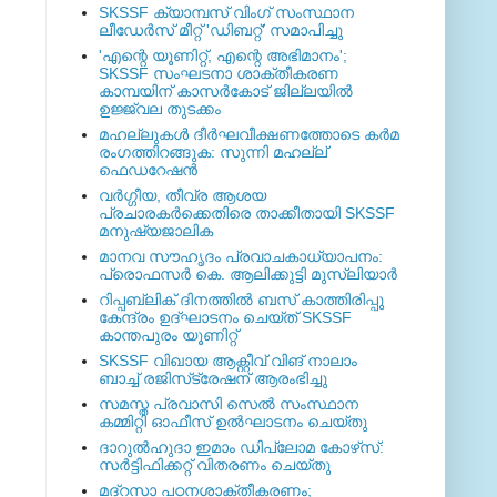
SKSSF ക്യാമ്പസ് വിംഗ് സംസ്ഥാന
ലീഡേർസ് മീറ്റ് 'ഡിബറ്റ്' സമാപിച്ചു
'എന്റെ യൂണിറ്റ്, എന്റെ അഭിമാനം';
SKSSF സംഘടനാ ശാക്തീകരണ
കാമ്പയിന് കാസര്‍കോട് ജില്ലയില്‍
ഉജ്ജ്വല തുടക്കം
മഹല്ലുകള്‍ ദീര്‍ഘവീക്ഷണത്തോടെ കര്‍മ
രംഗത്തിറങ്ങുക: സുന്നി മഹല്ല്
ഫെഡറേഷന്‍
വര്‍ഗ്ഗീയ, തീവ്ര ആശയ
പ്രചാരകര്‍ക്കെതിരെ താക്കീതായി SKSSF
മനുഷ്യജാലിക
മാനവ സൗഹൃദം പ്രവാചകാധ്യാപനം:
പ്രൊഫസർ കെ. ആലിക്കുട്ടി മുസ്ലിയാർ
റിപ്പബ്ലിക് ദിനത്തില്‍ ബസ് കാത്തിരിപ്പു
കേന്ദ്രം ഉദ്ഘാടനം ചെയ്ത്‌ SKSSF
കാന്തപുരം യൂണിറ്റ്
SKSSF വിഖായ ആക്റ്റീവ് വിങ് നാലാം
ബാച്ച് രജിസ്‌ട്രേഷന് ആരംഭിച്ചു
സമസ്ത പ്രവാസി സെല്‍ സംസ്ഥാന
കമ്മിറ്റി ഓഫീസ് ഉല്‍ഘാടനം ചെയ്തു
ദാറുല്‍ഹുദാ ഇമാം ഡിപ്ലോമ കോഴ്‌സ്:
സര്‍ട്ടിഫിക്കറ്റ് വിതരണം ചെയ്തു
മദ്‌റസാ പഠനശാക്തീകരണം;