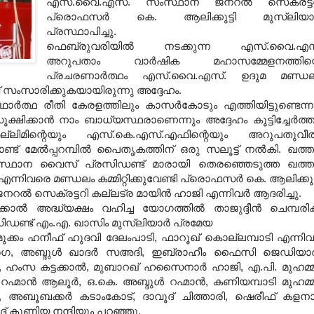
എസ്.വൈ.എസ്. സംസ്ഥാന ജനറല്‍ സെക്രട്ട
പ്രൊഫസര്‍ കെ. ആലിക്കുട്ടി മുസ്‌ലിയാര
പ്രസ്ഥാപിച്ചു.
ഫെബ്രുവരിയില്‍ നടക്കുന്ന എസ്.വൈ.എസ
അറുപതാം വാര്‍ഷിക മഹാസമ്മേളനത്തിന്റ
പ്രചരണാര്‍ത്ഥം എസ്.വൈ.എസ്. ഉദുമ മണ്ഡ
് സംസാരിക്കുകയായിരുന്നു അദ്ദേഹം.
്‍ത്ഥ രീതി കേരളത്തിലും കാസര്‍കോടും എത്തിയിട്ടുണ്ടെന്ന
്കാന്‍ നാം ബാധ്യസ്ഥരാണെന്നും അദ്ദേഹം കൂട്ടിച്ചേര്‍ത്ത
്ലിമിന്റെയും എസ്.കെ.എസ്.എഫിന്റെയും അറുപതുവീ
ട് മേല്‍പ്പറമ്പില്‍ പൈതൃകത്തിന് ഒരു സലൂട്ട് നല്‍കി. ഖത്തര
സ്ഥാന വൈസ് പ്രസിഡണ്ട് മാരായി തെരഞ്ഞെടുത്ത ഖത്തര
്നിവരെ മണ്ഡലം കമ്മിറ്റിക്കുവേണ്ടി പ്രൊഫസര്‍ കെ. ആലിക്കുട്
ജനറല്‍ സെക്രട്ടറി കല്ലട്ര മായിന്‍ ഹാജി എന്നിവര്‍ ആദരിച്ചു.
്‍ അദ്ധ്യക്ഷം വഹിച്ച യോഗത്തില്‍ താജുദ്ദീന്‍ ചെമ്പരിക
ണ്ട് എം.എ. ഖാസിം മുസ്‌ലിയാര്‍ പ്രമേയ
്കം ഹനീഫ് ഹുദവി ദേലംപാടി, ഫാറൂഖ് കൊല്ലമ്പാടി എന്നിവര
െ, അബ്ദുള്‍ ഖാദര്‍ സഅദി, ഇബ്രാഹീം ഫൈസി ജെഡിയാര്
ഹംസ കട്ടക്കാല്‍, മുബാറഖ് ഹസൈനാര്‍ ഹാജി, എ.പി. മുഹമ്മ
ഹ്മാന്‍ ആലൂര്‍, ഒ.കെ. അബ്ദുള്‍ റഹ്മാന്‍, കണിയമ്പാടി മുഹമ്മ
ഞി, അബൂബക്കര്‍ കടാംകോട്, ദാവൂദ് ചിത്താരി, ഷെരീഫ് കളനാ
ീദ് കുണിയ നന്ദിയും പറഞ്ഞു.