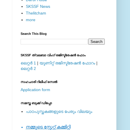
SKSSF News
Thelitcham
more
Search This Blog
SKSSF ത്വലബാ വിംഗ് രജിസ്ട്രേഷന്‍ ഫോം
ലെറ്റര്‍ 1
|
യൂണിറ്റ് രജിസ്ട്രേഷന്‍ ഫോറം
|
ലെറ്റര്‍ 2
സഹചാരി റിലീഫ് സെല്‍
Application form
സമസ്ത ബുക്ക് ഡിപ്പോ
പാഠപുസ്തകങ്ങളുടെ പേരും വിലയും
നമ്മുടെ സ്റ്റേറ്റ് കമ്മിറ്റി