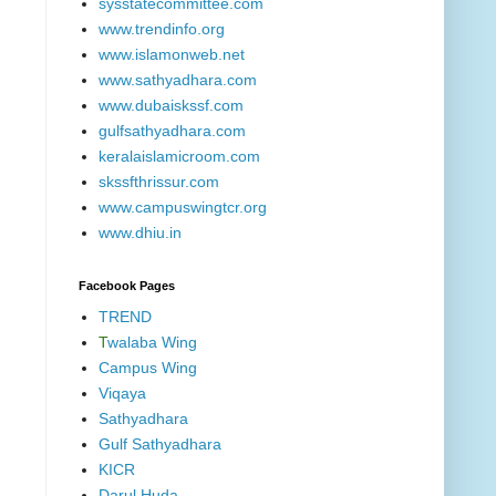
sysstatecommittee.com
www.trendinfo.org
www.islamonweb.net
www.sathyadhara.com
www.dubaiskssf.com
gulfsathyadhara.com
keralaislamicroom.com
skssfthrissur.com
www.campuswingtcr.org
www.dhiu.in
Facebook Pages
TREND
T
walaba Wing
Campus Wing
Viqaya
Sathyadhara
Gulf Sathyadhara
KICR
Darul Huda