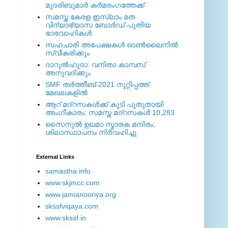
മുദരിബുമാര്‍ കര്‍മരംഗത്തേക്ക്
സമസ്ത കേരള ഇസ്ലാം മത
വിദ്യാഭ്യാസ ബോര്‍ഡ് പുതിയ
ഭാരവാഹികള്‍
സഹചാരി അപേക്ഷകൾ ഓൺലൈനിൽ
സ്വീകരിക്കും
ദാറുല്‍ഹുദാ: വനിതാ കാമ്പസ്
അനുവദിക്കും
SMF തര്‍ത്തീബ്-2021 നൂറ്റിപ്പത്ത്
മേഖലകളില്‍
ആറ് മദ്റസകള്‍ക്ക് കൂടി പുതുതായി
അംഗീകാരം; സമസ്ത മദ്റസകള്‍ 10,283
സൈനുല്‍ ഉലമാ സ്മാരക മന്ദിരം;
ശിലാസ്ഥാപനം നിര്‍വഹിച്ചു
External ‎Links
samastha.info
www.skjmcc.com
www.jamianooriya.org
skssfviqaya.com
www.skssf.in