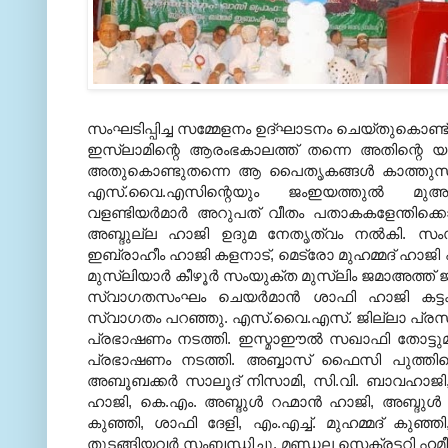
സംഘടിപ്പിച്ച സമ്മേളനം ഉദ്ഘാടനം ചെയ്തുകൊണ്ട
ഇസ്‌ലാമിന്റെ ആരംഭകാലത്ത് തന്നെ അതിന്റെ യഥാര
അതുകൊണ്ടുതന്നെ ആ പൈതൃകങ്ങള്‍ കാത്തുസൂക്ഷിക
എസ്.വൈ.എസിന്റെയും ജംഇയത്തുല്‍ മുഅല
വളണ്ടിയര്‍മാര്‍ അറുപത് വീതം പതാകകളേന്തിക്കൊണ്
അബ്ദുല്ല ഹാജി ഉദുമ നേതൃത്വം നല്‍കി. സം
ഇബ്രാഹീം ഹാജി കളനാട്, മെട്രോ മുഹമ്മദ് ഹാജി എന
മുസ്‌ലിയാര്‍ കീഴൂര്‍ സംയുക്ത മുസ്‌ലിം ജമാഅത്ത് 
സ്വാഗതസംഘം ചെയര്‍മാന്‍ ശാഫി ഹാജി കട്ടക്കാല
സ്വാഗതം പറഞ്ഞു. എസ്.വൈ.എസ്. ജില്ലാ പ്രസിഡ
പ്രഭാഷണം നടത്തി. ഇസ്മാഈല്‍ സഖാഫി തോട്ടുമുക
പ്രഭാഷണം നടത്തി. അബ്ബാസ് ഫൈസി പുത്തിഗ
അബൂബക്കര്‍ സാലൂദ് നിസാമി, സി.വി. ബാവഹാജി, 
ഹാജി, കെ.എം. അബ്ദുള്‍ റഹ്മാന്‍ ഹാജി, അബ്ദുള്‍ റ
കുഞ്ഞി, ശാഫി ദേളി, എം.എച്ച്. മുഹമ്മദ് കുഞ്
തുടങ്ങിയവര്‍ സംബന്ധിച്ചു. മണ്ഡല സെക്രട്ടറി ഹമ