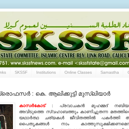
inks
SKSSF
Institutions
Online Classes
Samastha
ാഫസര്‍ : കെ. ആലിക്കുട്ടി മുസ്‌ലിയാര്‍
കാസര്‍കോട്
: പ്രവാചകന്‍ മുഹമ്മദ് നബിയ
അവിടുത്തെ സ്വഹാബത്തും കാണിച്ചുതന്ന മതത്തിന്
യഥാര്‍ത്ഥ ചര്യകള്‍ ജീവിതത്തില്‍ പകര്‍ത്തി
പൈതൃകങ്ങള്‍ നാം കാത്തുസൂക്ഷിക്കണമെന്