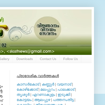
Gallery
Downloads
Contact Us
Follow Us
പ്രാദേശിക വാര്‍ത്തകള്‍
കാസര്‍കോട്
|
കണ്ണൂര്‍
|
വയനാട്
|
ും
കോഴിക്കോട്
|
മലപ്പുറം
|
പാലക്കാട്
|
റെ
തൃശൂര്‍
|
എറണാകുളം
|
ഇടുക്കി
|
 ആ
കോട്ടയം
|
ആലപ്പുഴ
|
പത്തനംതിട്ട
|
ന്
കൊല്ലം
|
തിരുവനന്തപുരം
|