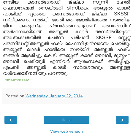
നേടിയ കാസര്‍ഗോഡ്‌ ജില്ലാ സുന്നി മഹല്‍
ഫെഡറേഷന്‍ സെക്രടറി ടി
.
സി
.
കെ
.
അബ്ദുല്‍ ഖാദര്‍
ഹാജിക്ക് ദുബൈ കാസര്‍ഗോഡ്‌ ജില്ലാ
SKSSF
സ്വീകരണം നല്‍കി
.
ജാതി മത ഭേദമില്ലാതെ നടത്തിയ
ജീവ കാരുണ്യ പ്രവര്‍ത്തനങ്ങളാണ് അവാര്‍ഡിന്
അര്‍ഹനാക്കിയത്
.
അബ്ദുല്‍ കാദര്‍ അസ്അദിയുടെ
അധ്യക്ഷതയില്‍ ചേര്‍ന്ന പരിപാടി
SKSSF
സ്റ്റേറ്റ്
പ്രസിഡന്റ് അബ്ദുല്‍ ഹകീം ഫൈസി ഉദ്ഘാടനം ചെയ്തു
.
അബ്ദുല്‍ ഖാദര്‍ ഹാജിയെ സയ്യിദ് അബ്ദുല്‍ ഹകീം
തങ്ങള്‍ ആദരിച്ചു
.
കെ
.
ടി
.
അബ്ദുല്‍ കാദര്‍ മൗലവി
,
മുസ്തഫ
മൗലവി ചെരിയൂര്‍ എന്നിവര്‍ ആശംസകള്‍ അര്‍പ്പിച്ചു
.
എം
.
ബി
.
അബ്ദുല്‍ ഖാദര്‍ സ്വാഗതവും അബ്ദുള്ള
വള്‍വക്കാട് നന്ദിയും പറഞ്ഞു
.
- Muhammed Sabir
Posted on
Wednesday, January 22, 2014
‹
›
Home
View web version