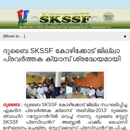
▼
ദുബൈ SKSSF കോഴിക്കോട് ജില്ലാ
പ്രവര്‍ത്തക ക്യാമ്പ് ശ്രദ്ധേയമായി
ദുബൈ
:
ദുബൈ
SKSSF
കോഴിക്കോട് ജില്ല സംഘടിപ്പിച്ച
ഏകദിന പ്രവര്‍ത്തക ക്യാമ്പ്
'
തഖ്‍വിയ
-2013'
ദുബൈ
ത്വാഹിറ റസ്റ്റോറന്‍റില്‍ വെച്ച് നടന്നു
.
ദുബൈ സ്റ്റേറ്റ്
SKSSF
പ്രസിഡന്‍റ് അബ്ദുല്‍ ഹക്കീം ഫൈസി
ഉദ്ഘാടനം ചെയ്തു
.
സ്റ്റേറ്റ് വൈസ് പ്രസിഡന്‍റ് ഇ
.
പി
.
എ
.