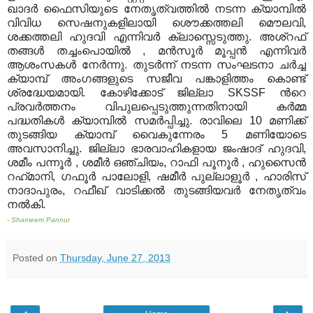
ഖാദര്‍ ഫൈസിയുടെ നേതൃത്വത്തില്‍ നടന്ന ക്യാമ്പില്‍
വിവിധ സെഷനുകളിലായി ശൌക്കത്തലി മൌലവി
,
ശക്കത്തലി ഹുദവി എന്നിവര്‍ ക്ലാസ്സെടുത്തു
.
അശ്റഫ്
തങ്ങള്‍ തച്ചംപൊയില്‍
,
മന്‍സൂര്‍ മൂപ്പന്‍ എന്നിവര്‍
ആശംസകള്‍ നേര്‍ന്നു
.
തുടര്‍ന്ന് നടന്ന സംഘടനാ ചര്‍ച്ച
ക്യാമ്പ് അംഗങ്ങളുടെ സജീവ പങ്കാളിത്തം കൊണ്ട്
ശ്രദ്ധേയമായി
.
കോഴിക്കോട് ജില്ലാ
SKSSF
ന്‍റെ
പ്രവര്‍ത്തനം വിപുലപ്പെടുത്തുന്നതിനായി കര്‍മ്മ
പദ്ധതികള്‍ ക്യാമ്പില്‍ സമര്‍പ്പിച്ചു
.
രാവിലെ
10
മണിക്ക്
തുടങ്ങിയ ക്യാമ്പ് വൈകുന്നേരം
5
മണിയോടെ
അവസാനിച്ചു
.
ജില്ലാ ഭാരവാഹികളായ ജംഷാദ് ഹുദവി
,
ശമീം പന്നൂര്‍
,
ശമീര്‍ ഒഞ്ചിയം
,
റാഫി പൂനൂര്‍
,
ഹുസൈന്‍
റഹ്‍മാനി
,
ഗഫൂര്‍ പാലോളി
,
ഷമീര്‍ പുല്ലാളൂര്‍
,
ഹാരിസ്
നാദാപുരം
,
റഫീഖ് വാടിക്കല്‍ തുടങ്ങിയവര്‍ നേതൃത്വം
നല്‍കി
.
- Shameem Pannur
Posted on
Thursday, June 27, 2013