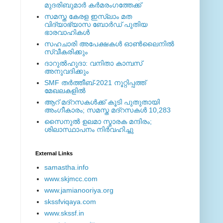
മുദരിബുമാര്‍ കര്‍മരംഗത്തേക്ക്
സമസ്ത കേരള ഇസ്ലാം മത
വിദ്യാഭ്യാസ ബോര്‍ഡ് പുതിയ
ഭാരവാഹികള്‍
സഹചാരി അപേക്ഷകൾ ഓൺലൈനിൽ
സ്വീകരിക്കും
ദാറുല്‍ഹുദാ: വനിതാ കാമ്പസ്
അനുവദിക്കും
SMF തര്‍ത്തീബ്-2021 നൂറ്റിപ്പത്ത്
മേഖലകളില്‍
ആറ് മദ്റസകള്‍ക്ക് കൂടി പുതുതായി
അംഗീകാരം; സമസ്ത മദ്റസകള്‍ 10,283
സൈനുല്‍ ഉലമാ സ്മാരക മന്ദിരം;
ശിലാസ്ഥാപനം നിര്‍വഹിച്ചു
External ‎Links
samastha.info
www.skjmcc.com
www.jamianooriya.org
skssfviqaya.com
www.skssf.in