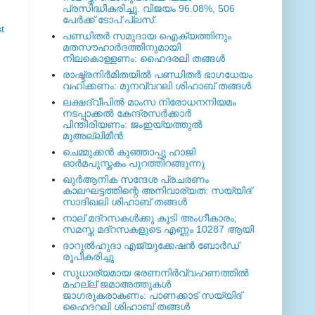
പ്രസിദ്ധീകരിച്ചു. വിജയം 96.08%, 506
പേര്‍ക്ക് ടോപ് പ്ലസ്.
t
പണ്ഡിതര്‍ സമുദായ ഐക്യത്തിനും
മതസൗഹാര്‍ദത്തിനുമായി
നിലകൊള്ളണം: ഹൈദരലി തങ്ങള്‍
രാഷ്ട്രനിര്‍മിതയില്‍ പണ്ഡിതര്‍ ഭാഗധേയം
വഹിക്കണം: മുനവ്വറലി ശിഹാബ് തങ്ങള്‍
ലക്ഷദ്വീപില്‍ മാംസ നിരോധനനിയമം
നടപ്പാക്കല്‍ കേന്ദ്രസര്‍ക്കാര്‍
പിന്തിരിയണം: ജംഇയ്യത്തുല്‍
മുഅല്ലിമീന്‍
ചെമ്മുക്കന്‍ കുഞ്ഞാപ്പു ഹാജി
ഓര്‍മപുസ്തകം പുറത്തിറങ്ങുന്നു
ഖുര്‍ആനിക സന്ദേശ പ്രചരണം
കാലഘട്ടത്തിന്റെ അനിവാര്യത: സയ്യിദ്
സാദിഖലി ശിഹാബ് തങ്ങള്‍
നാല് മദ്‌റസകള്‍ക്കു കൂടി അംഗീകാരം;
സമസ്ത മദ്‌റസകളുടെ എണ്ണം 10287 ആയി
ദാറുല്‍ഹുദാ എജ്യുക്കേഷന്‍ ബോര്‍ഡ്
രൂപീകരിച്ചു
സുധാര്യമായ ഭരണനിര്‍വ്വഹണത്തില്‍
മഹല്ല് ജമാഅത്തുകള്‍
ജാഗരൂകരാകണം: പാണക്കാട് സയ്യിദ്
ഹൈദറലി ശിഹാബ് തങ്ങള്‍