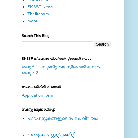
SKSSF News
Thelitcham
more
Search This Blog
SKSSF ത്വലബാ വിംഗ് രജിസ്ട്രേഷന്‍ ഫോം
ലെറ്റര്‍ 1
|
യൂണിറ്റ് രജിസ്ട്രേഷന്‍ ഫോറം
|
ലെറ്റര്‍ 2
സഹചാരി റിലീഫ് സെല്‍
Application form
സമസ്ത ബുക്ക് ഡിപ്പോ
പാഠപുസ്തകങ്ങളുടെ പേരും വിലയും
നമ്മുടെ സ്റ്റേറ്റ് കമ്മിറ്റി