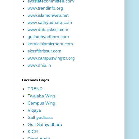
sysstatecommittee.com
www.trendinfo.org
www.islamonweb.net
www.sathyadhara.com
www.dubaiskssf.com
gulfsathyadhara.com
keralaislamicroom.com
skssfthrissur.com
www.campuswingtcr.org
www.dhiu.in
Facebook Pages
TREND
T
walaba Wing
Campus Wing
Viqaya
Sathyadhara
Gulf Sathyadhara
KICR
Darul Huda