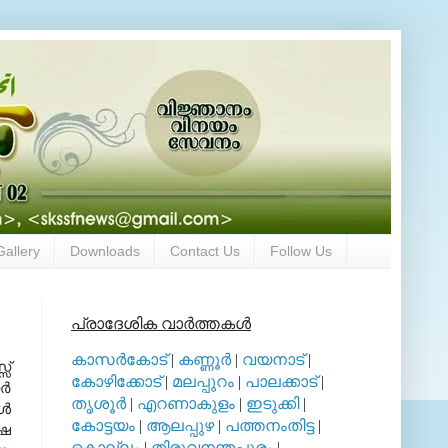
Gallery
Downloads
Contact Us
Follow Us
പ്രാദേശിക വാര്‍ത്തകള്‍
കാസര്‍കോട്
|
കണ്ണൂര്‍
|
വയനാട്
|
സ്
കോഴിക്കോട്
|
മലപ്പുറം
|
പാലക്കാട്
|
്‍
തൃശൂര്‍
|
എറണാകുളം
|
ഇടുക്കി
|
്‍
കോട്ടയം
|
ആലപ്പുഴ
|
പത്തനംതിട്ട
|
്ഷ
കൊല്ലം
|
തിരുവനന്തപുരം
|