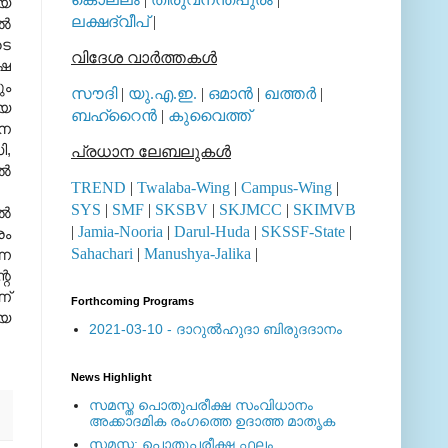
ായ
ലക്ഷദ്വീപ്
|
്‍
ടെ
വിദേശ വാര്‍ത്തകള്‍
്ഷ
ും
സൗദി
|
യു.എ.ഇ.
|
ഒമാന്‍
|
ഖത്തര്‍
|
ീയ
ബഹ്റൈന്‍
|
കുവൈത്ത്
ജന
ി
,
പ്രധാന ലേബലുകള്‍
്‍
TREND
|
Twalaba-Wing
|
Campus-Wing
|
SYS
|
SMF
|
SKSBV
|
SKJMCC
|
SKIMVB
്‍
|
Jamia-Nooria
|
Darul-Huda
|
SKSSF-State
|
രം
Sahachari
|
Manushya-Jalika
|
്ന
റെ
ണ്
Forthcoming Programs
്യ
2021-03-10 - ദാറുല്‍ഹുദാ ബിരുദദാനം
News Highlight
സമസ്ത പൊതുപരീക്ഷ സംവിധാനം
അക്കാദമിക രംഗത്തെ ഉദാത്ത മാതൃക
സമസ്ത: പൊതുപരീക്ഷ ഫലം