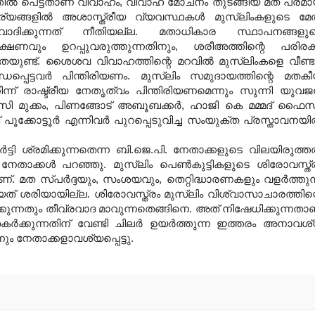
ല്‍ പെട്ടതാണ് വിവാഹം
,
വിവാഹ മോചനം തുടങ്ങിയ മത പരമ
്യങ്ങളില്‍ അശാസ്ത്രീയ വ്യവസ്ഥകള്‍ മുസ്‌ലിംകളുടെ മേല
് വാദിക്കുന്നത് നീതിയല്ല
.
മതാധികാര സ്ഥാപനങ്ങളു
്ഷണവും ഉറപ്പുവരുത്തുന്നതിനും
,
ശരീഅത്തിന്റെ പരിരക
തയുണ്ട്
.
ശൈശവ വിവാഹത്തിന്റെ മറവില്‍ മുസ്‌ലിംകളെ വീണ്ട
്ധപ്പെട്ടവര്‍ പിന്തിരിയണം
.
മുസ്‌ലിം സമുദായത്തിന്റെ മതക
്‍ നിന്ന് രാഷ്ട്രീയ നേതൃത്വം പിന്തിരിയണമെന്നും സുന്നി യുവ
ി മുക്കം
,
പിണങ്ങോട് അബൂബക്കര്‍
,
ഹാജി കെ മമ്മദ് ഫൈസ
പൂക്കോട്ടൂര്‍ എന്നിവര്‍ പുറപ്പെടുവിച്ച സംയുക്ത പ്രസ്താവനയില
്ടി ശ്രമിക്കുന്നതെന്ന ബി
.
ജെ
.
പി
.
നേതാക്കളുടെ വിലയിരുത്തല
നേതാക്കള്‍ പറഞ്ഞു
.
മുസ്‌ലിം പെണ്‍കുട്ടികളുടെ ശിരോവസ്ത്
ണ്
.
മത സ്പര്‍ദ്ദയും
,
സംശയവും
,
തെറ്റിദ്ധാരണകളും വളര്‍ത്തുന
ായത് ശരിയായില്ല
.
ശിരോവസ്ത്രം മുസ്‌ലിം വിശ്വാസാചാരത്തിന്
കുന്നതും തീവ്രവാദ മാവുന്നതെങ്ങിനെ
.
അത് നിഷേധിക്കുന്നതാ
ര്‍ക്കുന്നതിന് വേണ്ടി ചിലര്‍ ഉയര്‍ത്തുന്ന ഇത്തരം അനാവശ
്നും നേതാക്കളാവശ്യപ്പെട്ടു
.