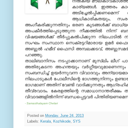
നല്‍കിയ മൗലികാവകാശത്തി
കാര്യങ്ങള്‍
.
ഇത്തരം കാര
അടിച്ചേല്‍പ്പിക്കണമെന്ന
ആധികാരികതയും
,
സംരക
അംഗീകരിക്കുന്നതിനും ഭരണ കൂടങ്ങള്‍ക്ക് ബാധ്യ
അപകീര്‍ത്തിപ്പെടുത്തുന്ന നീക്കത്തില്‍ നിന്ന് ബന
വിഷയങ്ങള്‍ക്ക് തീര്‍പ്പുകല്‍പിക്കുന്ന നിലപാടില
സംഘം സംസ്ഥാന സെക്രട്ടറിമാരായ ഉമര്‍ ഫൈസ
അബ്ദുല്‍ ഹമീദ് ഫൈസി അമ്പലക്കടവ്
,
അബ്ദുസമദ് 
പറഞ്ഞു
.
താലിബാനിസം നടപ്പാക്കാനാണ് മുസ്‌ലിം ലീഗ് പാര്‍ട
അതിരുകടന്ന അഹന്തയും വര്‍ഗ്ഗീയവുമാണെന്നും 
സംബന്ധിച്ച് ഉയര്‍ന്നുവന്ന വിവാദവും അന്യായമാ
നിലപാടുകള്‍ പോലീസിന്റെ ഭാഗത്തുനിന്നും ഉണ്ട
ഭാഗമാണ് അതിന് വേണ്ടി വാദിക്കുന്നതും ആഗ്രഹിക്
തീവ്രവാദം
.
കേരളത്തിന്റെ സമാധാനാന്തരീക്ഷം തക
വിവാദങ്ങളില്‍നിന്ന് ബന്ധപ്പെട്ടവര്‍ പിന്തിരിയണമെന
- Samasthalayam Chelari
Posted on
Monday, June 24, 2013
Labels:
Kerala
,
Kozhikode
,
SYS