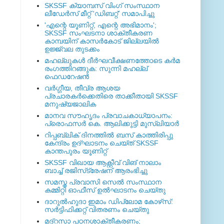
SKSSF ക്യാമ്പസ് വിംഗ് സംസ്ഥാന
ലീഡേർസ് മീറ്റ് 'ഡിബറ്റ്' സമാപിച്ചു
'എന്റെ യൂണിറ്റ്, എന്റെ അഭിമാനം';
SKSSF സംഘടനാ ശാക്തീകരണ
കാമ്പയിന് കാസര്‍കോട് ജില്ലയില്‍
ഉജ്ജ്വല തുടക്കം
മഹല്ലുകള്‍ ദീര്‍ഘവീക്ഷണത്തോടെ കര്‍മ
രംഗത്തിറങ്ങുക: സുന്നി മഹല്ല്
ഫെഡറേഷന്‍
വര്‍ഗ്ഗീയ, തീവ്ര ആശയ
പ്രചാരകര്‍ക്കെതിരെ താക്കീതായി SKSSF
മനുഷ്യജാലിക
മാനവ സൗഹൃദം പ്രവാചകാധ്യാപനം:
പ്രൊഫസർ കെ. ആലിക്കുട്ടി മുസ്ലിയാർ
റിപ്പബ്ലിക് ദിനത്തില്‍ ബസ് കാത്തിരിപ്പു
കേന്ദ്രം ഉദ്ഘാടനം ചെയ്ത്‌ SKSSF
കാന്തപുരം യൂണിറ്റ്
SKSSF വിഖായ ആക്റ്റീവ് വിങ് നാലാം
ബാച്ച് രജിസ്‌ട്രേഷന് ആരംഭിച്ചു
സമസ്ത പ്രവാസി സെല്‍ സംസ്ഥാന
കമ്മിറ്റി ഓഫീസ് ഉല്‍ഘാടനം ചെയ്തു
ദാറുല്‍ഹുദാ ഇമാം ഡിപ്ലോമ കോഴ്‌സ്:
സര്‍ട്ടിഫിക്കറ്റ് വിതരണം ചെയ്തു
മദ്‌റസാ പഠനശാക്തീകരണം;