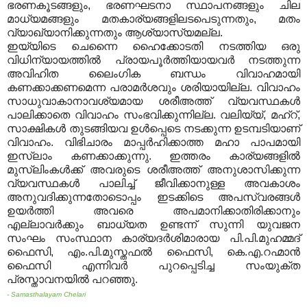
ഭരണകൂടങ്ങളും
,
ഭരണഘടനാ സ്ഥാപനങ്ങളും ചില
മാധ്യമങ്ങളും മതകാര്യങ്ങളിലടപെടുന്നതും
,
മതം
വ്യാഖ്യാനിക്കുന്നതും ആശ്യാസ്യമല്ല
.
ഇയ്യിടെ ചെന്നൈ ഹൈക്കോടതി നടത്തിയ ഒരു
വിധിന്യായത്തില്‍ പ്രായപൂര്‍ത്തിയായവര്‍ നടത്തുന്ന
അവിഹിത ലൈംഗിക ബന്ധം വിവാഹമായി
കണക്കാക്കണമെന്ന പരാമര്‍ശവും ശരിയായില്ല
.
വിവാഹം
സാധുവാകാനാവശ്യമായ ശരീഅത്ത് വ്യവസ്ഥകള്‍
പാലിക്കാതെ വിവാഹം സംഭവിക്കുന്നില്ല
.
വലിയ്യ്
,
മഹ്‌റ്
,
സാക്ഷികള്‍ തുടങ്ങിയവ ഉള്‍പ്പെടെ നടക്കുന്ന ഉടമ്പടിയാണ്
വിവാഹം
.
വിഭിചാരം മാപ്പര്‍ഹിക്കാത്ത മഹാ പാപമായി
ഇസ്‌ലാം കണക്കാക്കുന്നു
.
ഇത്തരം കാര്യങ്ങളില്‍
മുസ്‌ലിംകള്‍ക്ക് അവരുടെ ശരീഅത്ത് അനുശാസിക്കുന്ന
വ്യവസ്ഥകള്‍ പാലിച്ച് ജീവിക്കാനുള്ള അവകാശം
അനുവദിക്കുന്നതോടൊപ്പം ഇടക്കിടെ അപസ്വരങ്ങള്‍
ഉയര്‍ത്തി അവരെ അപമാനിക്കാതിരിക്കാനും
എല്ലാവര്‍ക്കും ബാധ്യത ഉണ്ടന്ന് സുന്നി യുവജന
സംഘം സംസ്ഥാന കാര്യദര്‍ശിമാരായ പി
.
പി
.
മുഹമ്മദ്
ഫൈസി
,
എം
.
പി
.
മുസ്തഫല്‍ ഫൈസി
,
കെ
.
എ
.
റഹ്മാന്‍
ഫൈസി എന്നിവര്‍ പുറപ്പെടിച്ച സംയുക്ത
പ്രസ്താവനയില്‍ പറഞ്ഞു
.
- Samasthalayam Chelari