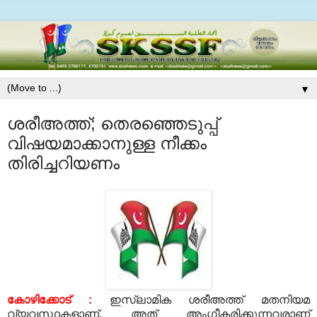
▼
ശരീഅത്ത്; തെരഞ്ഞെടുപ്പ്
വിഷയമാക്കാനുള്ള നീക്കം
തിരിച്ചറിയണം
കോഴിക്കോട്
:
ഇസ്‌ലാമിക ശരീഅത്ത് മതനിയമ
വ്യവസ്ഥകളാണ്
.
അത് അംഗീകരിക്കുന്നവരാണ്