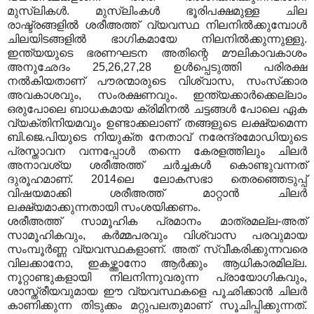
മുസ്‌ലികള്‍
.
മുസ്‌ലിംകള്‍ ഭൂരിപക്ഷമുള്ള ചില
രാഷ്ട്രങ്ങളില്‍ ശരീഅത്ത് വ്യവസ്ഥ നിലനില്‍ക്കുമ്പോള്‍
ചിലയിടങ്ങളില്‍ ഭാഗികമായേ നിലനില്‍ക്കുന്നുള്ളു
.
ഇന്ത്യയുടെ ഭരണഘടന അതിന്റെ മൗലികാവകാശം
അനുഛേദം
25,26,27,28
ഉള്‍പ്പെടുത്തി പരിരക്ഷ
നല്‍കിയതാണ് പൗരന്മാരുടെ വിശ്വാസ
,
സംസ്‌ക്കാര
അവകാശവും
,
സംരക്ഷണവും
.
ഇന്ത്യക്കാര്‍ക്കെല്ലാം
ഒരുപോലെ ബാധകമായ ക്രിമിനല്‍ ചട്ടങ്ങള്‍ പോലെ ഏക
വ്യക്തിനിയമവും ഉണ്ടാക്കലാണ് തങ്ങളുടെ ലക്ഷ്യമെന്ന
ബി
.
ജെ
.
പിയുടെ നിയുക്ത നേതാവ് നരേന്ദ്രമോഡിയുടെ
പ്രസ്താവന വന്നപ്പോള്‍ തന്നെ കേരളത്തിലും ചിലര്‍
അനാവശ്യ ശരീഅത്ത് ചര്‍ച്ചകള്‍ കൊണ്ടുവന്നത്
ദുരൂഹമാണ്
. 2014
ലെ ലോകസഭാ തെരഞ്ഞെടുപ്പ്
വിഷയമാക്കി ശരീഅത്ത് മാറ്റാന്‍ ചിലര്‍
ലക്ഷ്യമാക്കുന്നതായി സംശയിക്കണം
.
ശരീഅത്ത് സാമൂഹിക പ്രമാനം മാത്രമല്ല
-
അത്
സാമൂഹികവും
,
കര്‍മ്മപരവും വിശ്വാസ പരവുമായ
സംമ്പൂര്‍ണ്ണ വ്യവസ്ഥകളാണ്
.
അത് സ്വീകരിക്കുന്നവരെ
വിലക്കാനോ
,
ഇകഴ്ത്താനോ ആര്‍ക്കും ആധികാരമില്ല
.
നൂറ്റാണ്ടുകളായി നിലനിന്നുവരുന്ന പ്രായോഗികവും
,
ശാസ്ത്രീയവുമായ ഈ വ്യവസ്ഥകളെ പൂഛിക്കാന്‍ ചിലര്‍
കാണിക്കുന്ന തിടുക്കം മറ്റുപലതുമാണ് സൂചിപ്പിക്കുന്നത്
.