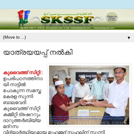
▼
യാത്രയയപ്പ് നല്‍കി
കുവൈത്ത് സിറ്റി :
ഉപരിപഠനത്തിനാ
യി നാട്ടില്‍
പോകുന്ന സമസ്ത
കേരള സുന്നി
ബാലവേദി
കുവൈത്ത് സിറ്റി
കമ്മിറ്റി ട്രഷററും
ദാറുത്തര്‍ബിയ്യ
മദ്റസ
വിദ്യാര്‍ത്ഥിയുമായ മുഹമ്മദ് സഹലിന് സുന്നി