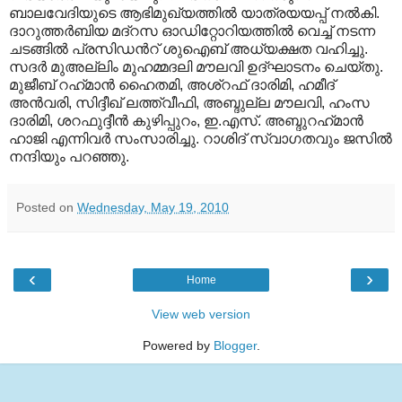
ബാലവേദിയുടെ ആഭിമുഖ്യത്തില്‍ യാത്രയയപ്പ് നല്‍കി.
ദാറുത്തര്‍ബിയ മദ്റസ ഓഡിറ്റോറിയത്തില്‍ വെച്ച് നടന്ന
ചടങ്ങില്‍ പ്രസിഡന്‍റ് ശുഐബ് അധ്യക്ഷത വഹിച്ചു.
സദര്‍ മുഅല്ലിം മുഹമ്മദലി മൗലവി ഉദ്ഘാടനം ചെയ്തു.
മുജീബ് റഹ്‍മാന്‍ ഹൈതമി, അശ്റഫ് ദാരിമി, ഹമീദ്
അന്‍വരി, സിദ്ദീഖ് ലത്ത്വീഫി, അബ്ദുല്ല മൗലവി, ഹംസ
ദാരിമി, ശറഫുദ്ദീന്‍ കുഴിപ്പുറം, ഇ.എസ്. അബ്ദുറഹ്‍മാന്‍
ഹാജി എന്നിവര്‍ സംസാരിച്ചു. റാശിദ് സ്വാഗതവും ജസില്‍
നന്ദിയും പറഞ്ഞു.
Posted on
Wednesday, May 19, 2010
‹
›
Home
View web version
Powered by
Blogger
.