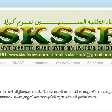
inks
SKSSF
Institutions
Online Classes
Samastha
ൂണിവേഴ്‌സിറ്റിയുടെ വാര്‍ഷിക ജനറല്‍ ബോഡി തിങ്കളാഴ്ച നടക്കും
ോഗം. ചെറുശ്ശേരി സൈനുദ്ദീന്‍ മുസ്‌ല്യാര്‍ ഉദ്ഘാടനം