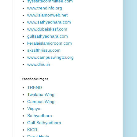
sysstatecommittee.com
www.trendinfo.org
www.islamonweb.net
www.sathyadhara.com
www.dubaiskssf.com
gulfsathyadhara.com
keralaislamicroom.com
skssfthrissur.com
www.campuswingtcr.org
www.dhiu.in
Facebook Pages
TREND
T
walaba Wing
Campus Wing
Viqaya
Sathyadhara
Gulf Sathyadhara
KICR
Darul Huda