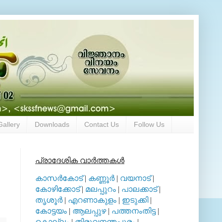
Gallery
Downloads
Contact Us
Follow Us
പ്രാദേശിക വാര്‍ത്തകള്‍
കാസര്‍കോട്
|
കണ്ണൂര്‍
|
വയനാട്
|
.
കോഴിക്കോട്
|
മലപ്പുറം
|
പാലക്കാട്
|
തൃശൂര്‍
|
എറണാകുളം
|
ഇടുക്കി
|
കോട്ടയം
|
ആലപ്പുഴ
|
പത്തനംതിട്ട
|
കൊല്ലം
|
തിരുവനന്തപുരം
|