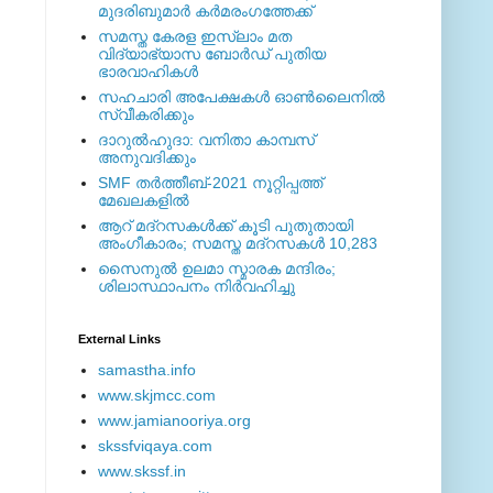
മുദരിബുമാര്‍ കര്‍മരംഗത്തേക്ക്
സമസ്ത കേരള ഇസ്ലാം മത
വിദ്യാഭ്യാസ ബോര്‍ഡ് പുതിയ
ഭാരവാഹികള്‍
സഹചാരി അപേക്ഷകൾ ഓൺലൈനിൽ
സ്വീകരിക്കും
ദാറുല്‍ഹുദാ: വനിതാ കാമ്പസ്
അനുവദിക്കും
SMF തര്‍ത്തീബ്-2021 നൂറ്റിപ്പത്ത്
മേഖലകളില്‍
ആറ് മദ്റസകള്‍ക്ക് കൂടി പുതുതായി
അംഗീകാരം; സമസ്ത മദ്റസകള്‍ 10,283
സൈനുല്‍ ഉലമാ സ്മാരക മന്ദിരം;
ശിലാസ്ഥാപനം നിര്‍വഹിച്ചു
External ‎Links
samastha.info
www.skjmcc.com
www.jamianooriya.org
skssfviqaya.com
www.skssf.in