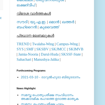
ലക്ഷദ്വീപ്
|
വിദേശ വാര്‍ത്തകള്‍
t
സൗദി
|
യു.എ.ഇ.
|
ഒമാന്‍
|
ഖത്തര്‍
|
ബഹ്റൈന്‍
|
കുവൈത്ത്
പ്രധാന ലേബലുകള്‍
TREND
|
Twalaba-Wing
|
Campus-Wing
|
SYS
|
SMF
|
SKSBV
|
SKJMCC
|
SKIMVB
|
Jamia-Nooria
|
Darul-Huda
|
SKSSF-State
|
Sahachari
|
Manushya-Jalika
|
Forthcoming Programs
2021-03-10 - ദാറുല്‍ഹുദാ ബിരുദദാനം
News Highlight
സമസ്ത പൊതുപരീക്ഷ സംവിധാനം
അക്കാദമിക രംഗത്തെ ഉദാത്ത മാതൃക
സമസ്ത: പൊതുപരീക്ഷ ഫലം