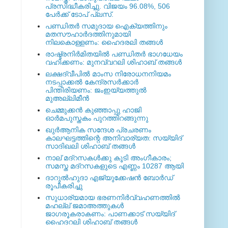
പ്രസിദ്ധീകരിച്ചു. വിജയം 96.08%, 506
പേര്‍ക്ക് ടോപ് പ്ലസ്.
പണ്ഡിതര്‍ സമുദായ ഐക്യത്തിനും
മതസൗഹാര്‍ദത്തിനുമായി
നിലകൊള്ളണം: ഹൈദരലി തങ്ങള്‍
രാഷ്ട്രനിര്‍മിതയില്‍ പണ്ഡിതര്‍ ഭാഗധേയം
വഹിക്കണം: മുനവ്വറലി ശിഹാബ് തങ്ങള്‍
ലക്ഷദ്വീപില്‍ മാംസ നിരോധനനിയമം
നടപ്പാക്കല്‍ കേന്ദ്രസര്‍ക്കാര്‍
പിന്തിരിയണം: ജംഇയ്യത്തുല്‍
മുഅല്ലിമീന്‍
ചെമ്മുക്കന്‍ കുഞ്ഞാപ്പു ഹാജി
ഓര്‍മപുസ്തകം പുറത്തിറങ്ങുന്നു
ഖുര്‍ആനിക സന്ദേശ പ്രചരണം
കാലഘട്ടത്തിന്റെ അനിവാര്യത: സയ്യിദ്
സാദിഖലി ശിഹാബ് തങ്ങള്‍
നാല് മദ്‌റസകള്‍ക്കു കൂടി അംഗീകാരം;
സമസ്ത മദ്‌റസകളുടെ എണ്ണം 10287 ആയി
ദാറുല്‍ഹുദാ എജ്യുക്കേഷന്‍ ബോര്‍ഡ്
രൂപീകരിച്ചു
സുധാര്യമായ ഭരണനിര്‍വ്വഹണത്തില്‍
മഹല്ല് ജമാഅത്തുകള്‍
ജാഗരൂകരാകണം: പാണക്കാട് സയ്യിദ്
ഹൈദറലി ശിഹാബ് തങ്ങള്‍