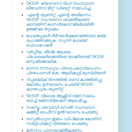
SKSSF ക്യാമ്പസ് വിംഗ് സംസ്ഥാന
ലീഡേർസ് മീറ്റ് 'ഡിബറ്റ്' സമാപിച്ചു
'എന്റെ യൂണിറ്റ്, എന്റെ അഭിമാനം';
SKSSF സംഘടനാ ശാക്തീകരണ
കാമ്പയിന് കാസര്‍കോട് ജില്ലയില്‍
ഉജ്ജ്വല തുടക്കം
മഹല്ലുകള്‍ ദീര്‍ഘവീക്ഷണത്തോടെ കര്‍മ
രംഗത്തിറങ്ങുക: സുന്നി മഹല്ല്
ഫെഡറേഷന്‍
വര്‍ഗ്ഗീയ, തീവ്ര ആശയ
പ്രചാരകര്‍ക്കെതിരെ താക്കീതായി SKSSF
മനുഷ്യജാലിക
മാനവ സൗഹൃദം പ്രവാചകാധ്യാപനം:
പ്രൊഫസർ കെ. ആലിക്കുട്ടി മുസ്ലിയാർ
റിപ്പബ്ലിക് ദിനത്തില്‍ ബസ് കാത്തിരിപ്പു
കേന്ദ്രം ഉദ്ഘാടനം ചെയ്ത്‌ SKSSF
കാന്തപുരം യൂണിറ്റ്
SKSSF വിഖായ ആക്റ്റീവ് വിങ് നാലാം
ബാച്ച് രജിസ്‌ട്രേഷന് ആരംഭിച്ചു
സമസ്ത പ്രവാസി സെല്‍ സംസ്ഥാന
കമ്മിറ്റി ഓഫീസ് ഉല്‍ഘാടനം ചെയ്തു
ദാറുല്‍ഹുദാ ഇമാം ഡിപ്ലോമ കോഴ്‌സ്:
സര്‍ട്ടിഫിക്കറ്റ് വിതരണം ചെയ്തു
മദ്‌റസാ പഠനശാക്തീകരണം;