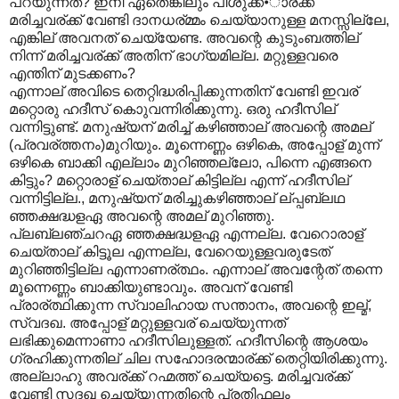
പറയുന്നത്? ഇനി ഏതെങ്കിലും പിശുക്ക•ാര്ക്ക്
മരിച്ചവര്ക്ക് വേണ്ടി ദാനധര്മ്മം ചെയ്യാനുള്ള മനസ്സില്ലേ,
എങ്കില് അവനത് ചെയ്യേണ്ട. അവന്റെ കുടുംബത്തില്
നിന്ന് മരിച്ചവര്ക്ക് അതിന് ഭാഗ്യമില്ല. മറ്റുള്ളവരെ
എന്തിന് മുടക്കണം?
എന്നാല് അവിടെ തെറ്റിദ്ധരിപ്പിക്കുന്നതിന് വേണ്ടി ഇവര്
മറ്റൊരു ഹദീസ് കൊുവന്നിരിക്കുന്നു. ഒരു ഹദീസില്
വന്നിട്ടുണ്ട്. മനുഷ്യന് മരിച്ച് കഴിഞ്ഞാല് അവന്റെ അമല്
(പ്രവര്ത്തനം)മുറിയും. മൂന്നെണ്ണം ഒഴികെ, അപ്പോള് മുന്ന്
ഒഴികെ ബാക്കി എല്ലാം മുറിഞ്ഞല്ലോ, പിന്നെ എങ്ങനെ
കിട്ടും? മറ്റൊരാള് ചെയ്താല് കിട്ടില്ല എന്ന് ഹദീസില്
വന്നിട്ടില്ല., മനുഷ്യന് മരിച്ചുകഴിഞ്ഞാല് ല്പ്പബ്ലഥ
ഞ്ഞക്ഷദ്ധളഏ അവന്റെ അമല് മുറിഞ്ഞു.
പ്ലബ്ലഞ്ചറഏ ഞ്ഞക്ഷദ്ധളഏ എന്നല്ല. വേറൊരാള്
ചെയ്താല് കിട്ടൂല എന്നല്ല, വേറെയുള്ളവരുടേത്
മുറിഞ്ഞിട്ടില്ല എന്നാണര്ത്ഥം. എന്നാല് അവന്റേത് തന്നെ
മൂന്നെണ്ണം ബാക്കിയുണ്ടാവും. അവന് വേണ്ടി
പ്രാര്ത്ഥിക്കുന്ന സ്വാലിഹായ സന്താനം, അവന്റെ ഇല്മ്,
സ്വദഖ. അപ്പോള് മറ്റുള്ളവര് ചെയ്യുന്നത്
ലഭിക്കുമെന്നാണാ ഹദീസിലുള്ളത്. ഹദീസിന്റെ ആശയം
ഗ്രഹിക്കുന്നതില് ചില സഹോദരന്മാര്ക്ക് തെറ്റിയിരിക്കുന്നു.
അല്ലാഹു അവര്ക്ക് റഹ്മത്ത് ചെയ്യട്ടെ. മരിച്ചവര്ക്ക്
വേണ്ടി സദഖ ചെയ്യുന്നതിന്റെ പ്രതിഫലം