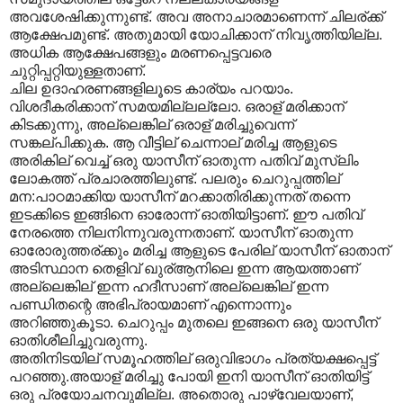
അവശേഷിക്കുന്നുണ്ട്. അവ അനാചാരമാണെന്ന് ചിലര്ക്ക്
ആക്ഷേപമുണ്ട്. അതുമായി യോചിക്കാന് നിവൃത്തിയില്ല.
അധിക ആക്ഷേപങ്ങളും മരണപ്പെട്ടവരെ
ചുറ്റിപ്പറ്റിയുള്ളതാണ്.
ചില ഉദാഹരണങ്ങളിലൂടെ കാര്യം പറയാം.
വിശദീകരിക്കാന് സമയമില്ലല്ലോ. ഒരാള് മരിക്കാന്
കിടക്കുന്നു, അല്ലെങ്കില് ഒരാള് മരിച്ചുവെന്ന്
സങ്കല്പിക്കുക. ആ വീട്ടില് ചെന്നാല് മരിച്ച ആളുടെ
അരികില് വെച്ച് ഒരു യാസീന് ഓതുന്ന പതിവ് മുസ്ലിം
ലോകത്ത് പ്രചാരത്തിലുണ്ട്. പലരും ചെറുപ്പത്തില്
മന:പാഠമാക്കിയ യാസീന് മറക്കാതിരിക്കുന്നത് തന്നെ
ഇടക്കിടെ ഇങ്ങിനെ ഓരോന്ന് ഓതിയിട്ടാണ്. ഈ പതിവ്
നേരത്തെ നിലനിന്നുവരുന്നതാണ്. യാസീന് ഓതുന്ന
ഓരോരുത്തര്ക്കും മരിച്ച ആളുടെ പേരില് യാസീന് ഓതാന്
അടിസ്ഥാന തെളിവ് ഖുര്ആനിലെ ഇന്ന ആയത്താണ്
അല്ലെങ്കില് ഇന്ന ഹദീസാണ് അല്ലെങ്കില് ഇന്ന
പണ്ഡിതന്റെ അഭിപ്രായമാണ് എന്നൊന്നും
അറിഞ്ഞുകൂടാ. ചെറുപ്പം മുതലെ ഇങ്ങനെ ഒരു യാസീന്
ഓതിശീലിച്ചുവരുന്നു.
അതിനിടയില് സമൂഹത്തില് ഒരുവിഭാഗം പ്രത്യക്ഷപ്പെട്ട്
പറഞ്ഞു.അയാള് മരിച്ചു പോയി ഇനി യാസീന് ഓതിയിട്ട്
ഒരു പ്രയോചനവുമില്ല. അതൊരു പാഴ്വേലയാണ്,