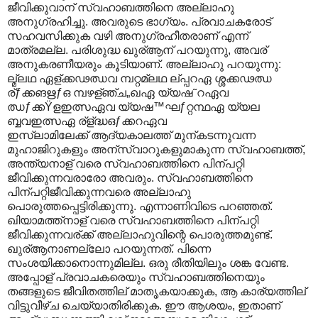
ജീവിക്കുവാന് സ്വഹാബത്തിനെ അല്ലാഹു
അനുഗ്രഹിച്ചു. അവരുടെ ഭാഗ്യം. പ്രവാചകരോട്
സഹവസിക്കുക വഴി അനുഗ്രഹീതരാണ് എന്ന്
മാത്രമല്ല. പരിശുദ്ധ ഖുര്ആന് പറയുന്നു, അവര്
അനുകരണീയരും കൂടിയാണ്. അല്ലാഹു പറയുന്നു:
ല്മ്ലഥ ഏള്ക്കഢഝവ മ്പറ്റമ്ലഥ ല്പ്പറഏ ശ്ശക്കഢഝ
ര്ƒക്കങഋƒഒ മ്പഴള്ഞ്ച„ഖഏ യ്യഷ˜റഏവ
ഝƒക്കŸളഇത്സഏവ യ്യഷ™ഘƒറ്റന്ഥഏ യ്യല
ബ്ബവഇത്സഏ ര്ള്ദ്ധഒƒക്കറഏവ
ഇസ്ലാമിലേക്ക് ആദ്യകാലത്ത് മുന്കടന്നുവന്ന
മുഹാജിറുകളും അന്സ്വാറുകളുമാകുന്ന സ്വഹാബത്ത്,
അന്ത്യനാള് വരെ സ്വഹാബത്തിനെ പിന്പറ്റി
ജീവിക്കുന്നവരാരോ അവരും. സ്വഹാബത്തിനെ
പിന്പറ്റിജീവിക്കുന്നവരെ അല്ലാഹു
പൊരുത്തപ്പെട്ടിരിക്കുന്നു. എന്നാണിവിടെ പറഞ്ഞത്.
ഖിയാമത്ത്നാള് വരെ സ്വഹാബത്തിനെ പിന്പറ്റി
ജീവിക്കുന്നവര്ക്ക് അല്ലാഹുവിന്റെ പൊരുത്തമുണ്ട്.
ഖുര്ആനാണല്ലോ പറയുന്നത്. പിന്നെ
സംശയിക്കാനൊന്നുമില്ല. ഒരു രീതിയിലും ശങ്ക വേണ്ട.
അപ്പോള് പ്രവാചകരെയും സ്വഹാബത്തിനെയും
തങ്ങളുടെ ജീവിതത്തില് മാതൃകയാക്കുക, ആ കാര്യത്തില്
വിട്ടുവീഴ്ച ചെയ്യാതിരിക്കുക. ഈ ആശയം, ഇതാണ്