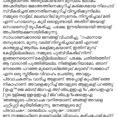
പ്രശ്നമാണിത്. അതുകൊണ്ടാണ് മുസ്ലിം ലോകം
അഹ്മദിയ്യാ ജമാഅത്തിനെക്കുറിച്ച് കര്ക്കശമായ നിലപാട്
സ്വീകരിച്ചത്.ഞാനതിനെക്കുറിച്ച് വിസ്തരിക്കുന്നില്ല.
നമ്മുടെ നാട്ടില്, മലബാറില് മൂന്നുനേരം നിസ്കരിച്ചാല് മതി
എന്ന് പറായാനും കൂടി ഒരാളുണ്ടായി. അതിന് അയാള്
സൊസൈറ്റി രൂപീകരിച്ചു. പക്ഷേ, ഈയിടെയായി അയാള്
അപ്രത്യക്ഷനായിരിക്കുന്നു.
സാധാരണക്കാരായ ജനങ്ങള് വിചാരിച്ചു. ''റഹ്മാനായ
തമ്പുരാനേ, മൂന്നു വഖ്ത് നിസ്കരിച്ചാല് മതി എന്നത്
കാത്മുളച്ച് ആദ്യം കേള്ക്കുകയാണ്, ഇതിന് മുമ്പ്
കേട്ടിട്ടില്ലല്ലോ, നമ്മുടെ പൂര്വ്വീകരില് നിന്ന്
ഇങ്ങനെയൊന്ന് കേട്ടിട്ടില്ലല്ലോ'' പക്ഷേ, ചതിത്രത്തിന്
ആ വാദഗതി പുത്തിരിയല്ല. നിങ്ങള്ക്കറിയാമോ, ഞാന്
നേരത്തെ പറഞ്ഞ മുസൈലിമത്തുല് കദ്ദാബ് 'സജ്ജാഹ്'
എന്ന ഒരു സ്ത്രീയെ വിവാഹം ചെയ്തു. അവളും
പ്രവാചകത്വം വാദിച്ച ആളാണ്. അപ്പോള് കുഫ്അ് ഒത്ത
നികാഹാണ്. അവളെക്കുറിച്ച് അവളുടെ ആളുകള് പറഞ്ഞു:
ƒളഏ™രജ ക്ലടƒമ്ലറഏ അƒശ്ല„ളഇഏ ‰‘„ക്കഡഇഏവ
ƒറ്റഒ ദ്ദള്ക്ഷള ള്ള‹ളഇഏ ƒമ്ലˆശ്ല„ള ‰ക്കലഇഏ
'ഞങ്ങളുടെ പ്രവാചക വനിതയാണ്, ഞങ്ങള് അവളെ
ചുറ്റിപ്പറ്റി കൂടിയിരിക്കുന്നു. ജനങ്ങളുടെ മറ്റ്
പ്രവാചക•ാരെല്ലാം പുരുഷ•ാരാണ്.'
ഈ സജ്ജാഹിനെ മുസൈലിമ വിവാഹം കഴിച്ചപ്പോള് മഹ്റ്