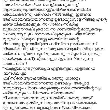
അഭിപ്രായവ്യത്യാസങ്ങള് കാണുമ്പോള്
ആശയക്കുഴപ്പത്തിലകപ്പെട്ട് പരിഭ്രമിക്കേണ്ടതില്ല.
പ്രവാചകര് (സ) പരിഹാരം നിര്ദേശിച്ചു. ഇങ്ങനെ
അഭിപ്രായവ്യത്യാസങ്ങള് ഉണ്ടാവുമ്പോള് നിങ്ങള് എന്റെ
ചര്യ വിഷയമാക്കുക. സ•ാര്ഗം സിദ്ധിച്ച
ഖുലഫാഉര്റാഷിദുകളായ സഹാബത്തിന്റെ മാതൃകയും,
പോരാ, ആ ഖുലഫാഉര്റാഷിദുകളുടെ ചര്യ നിങ്ങള്
മുറുകെ പിടിക്കുക. ഇബ്നു തൈമിയ്യ തന്റെ
മിന്ഹാജുസ്സുന്നയില് ഈ ഹദീസിനെ ഇങ്ങനെയാണ്
വ്യാഖ്യാനിച്ചിരിക്കുന്നത്. ആ ഖുലഫാഉര്റാഷിദുകളുടെ
ചര്യ നിങ്ങള് അണപ്പല്ലുകൊണ്ടു കടിച്ചുപിടിക്കുകയും
ചെയ്യുക. നബി(സ)തങ്ങളുടെ ഈ കല്പന മൂന്നു
തരത്തിലാണ്.
˜ഘഏള്മ്ലറƒഒ ƒറ്റശ്ലപ്പഥ ഏള്ക്കസ്സഥ , ഏള്ന്ദക്കഹ്മ
,മ്പന്ദശ്ലപ്പഥ
ഹദീസിന്റെ ആരംഭത്തില് പറഞ്ഞു, ധാരാളം
അഭിപ്രായവ്യത്യാസങ്ങള് ഉണ്ടാകും. അപ്പോള്
ഇതുരണ്ടും- പ്രവാചകരുടെയും സ്വഹാബത്തിന്റെയും
ചര്യ- മുറുകെ പിടിക്കണം. നിങ്ങള് അത്
വിഷയമാക്കണമെന്ന് തുടക്കത്തില് പറഞ്ഞു. നമ്മള്
ഇങ്ങനെ അടുത്തിരുന്നാലും അതിനു വിഷയമാക്കുക
എന്നു പറയും. രണ്ടാളുകള് പരസ്പരം പിരിയാതെ