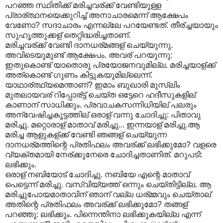
പറഞ്ഞ സ്ഥിതിക്ക് മരിച്ചവര്ക്ക് വേണ്ടിയുള്ള
പ്രാര്ത്ഥനയെക്കുറിച്ച് അനാചാരമെന്ന് ആക്ഷേപം
വേണോ? സദാചാരം എന്നല്ലേ പറയേണ്ടത്. തീര്ച്ചയായും
സുഹൃത്തുക്കള് തെറ്റിദ്ധരിച്ചതാണ്.
മരിച്ചവര്ക്ക് വേണ്ടി ദാനധര്മങ്ങള് ചെയ്യുന്നു.
അവിടെയുമുണ്ട് ആക്ഷേപം. അവര് പറയുന്നു:
ഇതുകൊണ്ട് യാതൊരു പ്രയോജനവുമില്ല. മരിച്ചയാള്ക്ക്
അത്കൊണ്ട് ഗുണം കിട്ടുകയുമില്ലെന്ന്.
യാഥാര്ത്ഥ്യമെന്താണ്? ഇമാം ബുഖാരി മുസ്ലിം
മുതലായവര് റിപ്പോര്ട്ട് ചെയ്ത ഒട്ടേറെ ഹദീസുകളില്
കാണാന് സാധിക്കും. പ്രവാചകസന്നിധിയില് പലരും
അന്വേഷിച്ചകൂട്ടത്തില് ഒരാള് വന്നു ചോദിച്ചു: പിതാവു
മരിച്ചു. മറ്റൊരാള് മാതാവ് മരിച്ചു... ഇന്നയാള് മരിച്ചു.ആ
മരിച്ച ആളുകള്ക്ക് വേണ്ടി ഞങ്ങള് ചെയ്യുന്ന
ദാനധര്മത്തിന്റെ പ്രതിഫലം അവര്ക്ക് ലഭിക്കുമോ? വളരെ
വ്യക്തമായി നേര്ക്കുനേരെ ചോദിച്ചതാണിത്. മറുപടി:
ലഭിക്കും.
ഒരാള് നബിയോട് ചോദിച്ചു. നബിയേ എന്റെ മാതാവ്
പെട്ടെന്ന് മരിച്ചു. വസ്വിയ്യത്ത് ഒന്നും ചെയ്തിട്ടില്ല. ആ
മരിച്ചുപോയമാതാവിന് ഞാന് വല്ല ധര്മ്മവും ചെയ്താല്
അതിന്റെ പ്രതിഫലം അവര്ക്ക് ലഭിക്കുമോ? തങ്ങള്
പറഞ്ഞു: ലഭിക്കും. പിന്നെന്തിനാ ലഭിക്കുകയില്ല എന്ന്