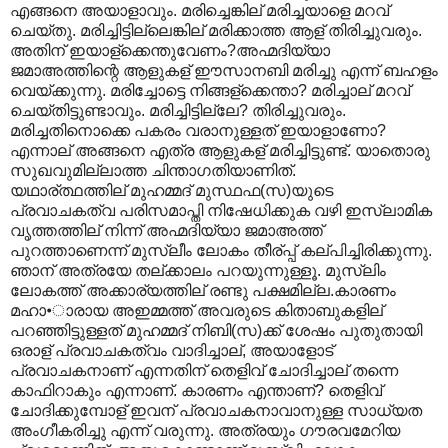
എങ്ങനെ അയാളാവും. മരിച്ചെങ്കില് മരിച്ചയാളെ മറവ്
ചെയ്തു. മരിച്ചിട്ടില്ലെങ്കില് മരിക്കാത്ത ആള് തിരിച്ചുവരും.
അതിന് ഇയാള്ക്കെന്തുവേണം?അഹ്മദിയ്യാ
ജമാഅത്തിന്റെ ആളുകള് ഈസാനബി മരിച്ചു എന്ന് ബഹളം
വെയ്ക്കുന്നു. മരിച്ചോട്ടെ നിങ്ങള്ക്കെന്താ? മരിച്ചാല് മറവ്
ചെയ്തിട്ടുണ്ടാവും. മരിച്ചിട്ടില്ലേ? തിരിച്ചുവരും.
മരിച്ചതിനൊക്കെ പകരം വരാനുള്ളത് ഇയാളാണോ?
എന്നാല് അങ്ങനെ എത്ര ആളുകള് മരിച്ചിട്ടുണ്ട്. യാതൊരു
സുഖവുമില്ലാത്ത ചിന്താഗതിയാണിത്.
യഥാര്ത്ഥത്തില് മുഹമ്മദ് മുസ്ഥഫ(സ)യുടെ
പ്രവാചകത്വ പരിസമാപ്തി നിഷേധിക്കുക വഴി ഇസ്ലാമിക
വൃത്തത്തില് നിന്ന് അഹ്മദിയ്യാ ജമാഅത്ത്
പുറത്താണെന്ന് മുസ്ലീം ലോകം തീര്പ്പ് കല്പിച്ചിരിക്കുന്നു.
ഞാന് അത്രയേ തല്ക്കാലം പറയുന്നുള്ളൂ. മുസ്ലിം
ലോകത്ത് അക്കാര്യത്തില് രണ്ടു പക്ഷമില്ല.കാരണം
മഹാ•ാരായ അഇമ്മത്ത് അവരുടെ കിതാബുകളില്
പറഞ്ഞിട്ടുള്ളത് മുഹമ്മദ് നിബി(സ)ക്ക് ശേഷം പുതുതായി
ഒരാള് പ്രവാചകത്വം വാദിച്ചാല്, അയാളോട്
പ്രവാചകനാണ് എന്നതിന് തെളിവ് ചോദിച്ചാല് തന്നെ
കാഫിറാകും എന്നാണ്. കാരണം എന്താണ്? തെളിവ്
ചോദിക്കുമ്പോള് ഇവന് പ്രവാചകനാവാനുള്ള സാധ്യത
അംഗീകരിച്ചു എന്ന് വരുന്നു. അത്രയും ഗൗരവമേറിയ