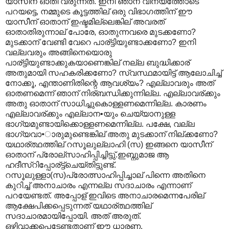
യാസീന് ഓതി വരുന്നത്. ഇനി ഞാന് വിനയത്തോടെ
പറയട്ടെ, നമ്മുടെ കൂട്ടത്തില് ഒരു വിഭാഗത്തിന് ഈ
യാസീന് ഓതാന് ഇഷ്ടമില്ലെങ്കില് അവരത്
ഓതാതിരുന്നാല് പോരേ, ഓതുന്നവരെ മുടക്കണോ?
മുടക്കാന് വേണ്ടി വേറെ പാര്ട്ടിയുണ്ടാക്കണോ? ഇനി
വല്ലവരും അങ്ങിനെയൊരു
പാര്ട്ടിയുണ്ടാക്കുകയാണെങ്കില് നല്ല ബുദ്ധിക്കാര്
അതുമായി സഹകരിക്കണോ? സ്വസ്ഥമായിട്ട് ആലോചിച്ച്
നോക്കൂ, എന്താണിതിന്റെ ആവശ്യം? എല്ലാവരും അത്
ഓതണമെന്ന് ഞാന് നിര്ബന്ധിക്കുന്നില്ല. എല്ലാവര്ക്കും
അതു ഓതാന് സാധിച്ചുകൊള്ളണമെന്നില്ല. കാരണം
എല്ലാവര്ക്കും എല്ലാന•യും ചെയ്യാനുള്ള
ഭാഗ്യമുണ്ടായിക്കൊള്ളണമെന്നില്ല. പക്ഷേ, വല്ല
ഭാഗ്യവാ•ാരുമുണ്ടെങ്കില് അതു മുടക്കാന് നില്ക്കണോ?
യഥാര്ത്ഥത്തില് റസൂലുല്ലാഹി (സ) ഇങ്ങനെ യാസീന്
ഓതാന് പ്രോല്സാഹിപ്പിച്ചിട്ടു്.ഇബ്നുമാജ ആ
ഹദീസ്റിപ്പോര്ട്ട്ചെയ്തിട്ടുണ്ട്.
റസൂലുള്ളാ(സ)പ്രോത്സാഹിപ്പിച്ചാല് പിന്നെ അതിനെ
കുറിച്ച് അനാചാരം എന്നല്ല സദാചാരം എന്നാണ്
പറയേണ്ടത്. അപ്പോള് ഇവിടെ അനാചാരമെന്നപേരില്
ആക്ഷേപിക്കപ്പെടുന്നത് യഥാര്ത്ഥത്തില്
സദാചാരമായിപ്പോയി. അത് അരുത്.
ഒഴിവാക്കപ്പെടേണ്ടതാണ് ഈ ധാരണ.