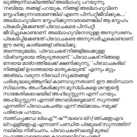
ഖുര്ആന്വാക്യത്തില് അല്ലാഹു പറയുന്നു.
'നബിയേ, തങ്ങള് പറയുക, നിങ്ങള് അല്ലാഹുവിനെ
സ്നേഹിക്കുന്നവരാണെങ്കില് എന്നെ പിന്പറ്റിജീവിക്കുക....'
അല്ലാഹുവിനെ സ്നേഹിക്കുന്നവരാണെങ്കില് ആ സ്നേഹം
പ്രകടിപ്പിക്കേണ്ടത് പ്രവാചകരെ പിന്പറ്റി
ജീവിച്ചുകൊണ്ടാണ്. അല്ലാഹുവിനോടുള്ള അനുസരണം
പ്രകടിപ്പിക്കേണ്ടത് പ്രവാചകരെ അനുസരിച്ചുകൊണ്ടാണ്.
ഈ രണ്ടു കാര്യങ്ങള് ശ്രദ്ധിക്കൂ.
തന്നെയുമല്ല, 'പ്രവാചകര് നിങ്ങളിലേക്കുള്ള
വിശ്വസ്തരായ തിരുദൂതരാണ്,' 'പ്രവാചകര് നിങ്ങളെ
നേരായ മാര്ഗത്തിലേക്ക് ക്ഷണിക്കുന്നു,' 'പ്രവാചകരില്
നിങ്ങള്ക്ക് ഉദാത്തമായ മാതൃകയുണ്ട്.' എന്നും മറ്റും
അര്ത്ഥം വരുന്ന നിരവധി സൂക്തങ്ങള്
പരിശുദ്ധഖുര്ആനില് കാണാവുന്നതാണ്. ഈ അടിസ്ഥാന
സിദ്ധാന്തം അംഗീകരിക്കുന്ന മുസ്ലിംകളെ ശറഇന്റെ
സാങ്കേതികഭാഷയില് അഹ്ലുസ്സുന്ന എന്ന് പറയും.
അഹ്ലുസ്സുന്ന എന്നത് അറബിശബ്ദമാണ്. സുന്നത്ത്
എന്നതിന് പ്രവാചകചര്യ എന്ന് തല്ക്കാലം നമുക്ക്
പരിഭാഷ പറയാം.
മ്പഞ്ചപ്പക്കഡ ല്ഖഏ™ഷ™ദ്ധഖവ ല്റƒഞ്ചമഇഏവ
ല്റഏള്യഇഏ എന്നാണ് പണ്ഡിത പ്രമുഖര് സുന്നത്തിന്
നല്കിയ നിര്വചനം. പ്രവാചകത്വലബ്ധി മുതല്
വഫാത്തുവരെയുള്ള കാലയളവില് മുഹമ്മദ്