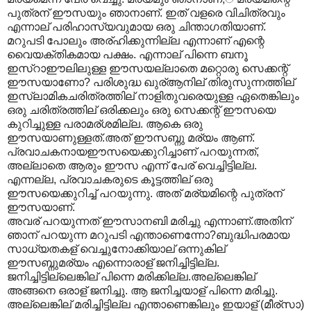
പുത്രന് ഈസയും ഞാനാണ്. ഇത് വളരെ വിചിത്രവും
എന്നാല് പരിഹാസ്യവുമായ ഒരു ചിന്താഗതിയാണ്.
മറുപടി പോലും അര്ഹിക്കുന്നില്ല എന്നാണ് എന്റെ
വൈയക്തികമായ പക്ഷം. എന്നാല് പിന്നെ ബനൂ
ഇസ്റാഈലിലുള്ള ഈസയല്ലാതെ മറ്റൊരു സെക്കന്റ്
ഈസയാണോ? പരിശുദ്ധ ഖുര്ആനില് തിരുസുന്നത്തില്
ഇസ്ലാമികചരിത്രത്തില് നാളിതുവരെയുള്ള ഏതെങ്കിലും
ഒരു ചരിത്രത്തില് ഒരിക്കലും ഒരു സെക്കന്റ് ഈസയെ
കുറിച്ചുള്ള പരാമര്ശമില്ല. ആകെ ഒരു
ഈസയാണുള്ളത്.അത് ഈസബ്നു മര്യം ആണ്.
പ്രവാചകനായഈസയെക്കുറിച്ചാണ് പറയുന്നത്,
അല്ലാതെ ആരും ഈസ എന്ന് പേര് വെച്ചിട്ടില്ല.
എന്നല്ല, പ്രവാചകരുടെ കൂട്ടത്തില് ഒരു
ഈസയെക്കുറിച്ച് പറയുന്നു. അത് മര്യമിന്റെ പുത്രന്
ഈസയാണ്.
അവര് പറയുന്നത് ഈസാനബി മരിച്ചു എന്നാണ്.അതിന്
ഞാന് പറയുന്ന മറുപടി എന്താണെന്നോ?ബുദ്ധിപരമായ
സാധ്യതകള് വെച്ചുനോക്കിയാല് ഒന്നുകില്
ഈസബ്നുമര്യം എന്നൊരാള് ജനിച്ചിട്ടില്ല.
ജനിച്ചിട്ടില്ലെങ്കില് പിന്നെ മരിക്കില്ല.അല്ലെങ്കില്
അങ്ങനെ ഒരാള് ജനിച്ചു. ആ ജനിച്ചയാള് പിന്നെ മരിച്ചു.
അല്ലെങ്കില് മരിച്ചിട്ടില്ല എന്താണെങ്കിലും ഇയാള് (മീര്സാ)