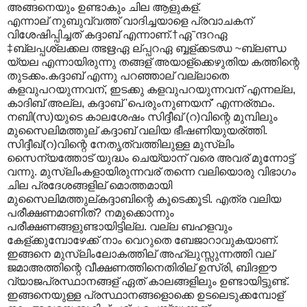
അങ്ങനെയും ഉണ്ടാകും ചില ആളുകള്.
എന്നാല് നുബുവ്വത്ത് വാദിച്ചയാളെ പ്രവാചകന്
വിശേഷിപ്പിച്ചത് കദ്ദാബ് എന്നാണ്.†ഏ˜ന്ദറഏ
‡ബ്ലപ്പശ്ലക്കല ത്ഭഋഏ ല്പ്പറഏ ബ്ബള്ക്കടഝ ~ബ്ലണ്ഡ
യ്യല എന്നായിരുന്നു തങ്ങള് അയാള്ക്കെഴുതിയ കത്തിന്റെ
തുടക്കം.കദ്ദാബ് എന്നു പറഞ്ഞാല് വല്ലാതെ
കളവുപറയുന്നവന്, ഇടക്കു കളവുപറയുന്നവന് എന്നല്ല,
കാദിബ് അല്ല, കദ്ദാബ് 'പെരുംനുണയന്' എന്നര്ത്ഥം.
നബി(സ)യുടെ കാലശേഷം സിദ്ദീഖ് (റ)വിന്റെ മുമ്പിലും
മുസൈലിമത്തുല് കദ്ദാബ് വലിയ ഭീഷണിയുയര്ത്തി.
സിദ്ദീഖ്(റ)വിന്റെ നേതൃത്വത്തിലുള്ള മുസ്ലിം
സൈന്യത്തോട് യുദ്ധം ചെയ്യാന് വരെ അവര് മുന്നോട്ട്
വന്നു. മുസ്ലിംകളായിരുന്നവര് തന്നെ വലിയൊരു വിഭാഗം
ചില പ്രദേശങ്ങളില് മൊത്തമായി
മുസൈലിമത്തുല്കദ്ദാബിന്റെ കൂടെക്കൂടി. എത്ര വലിയ
പരീക്ഷണമാണിത്? നമുക്കൊന്നും
പരീക്ഷണങ്ങളുണ്ടായിട്ടില്ല. വല്ല ബഹളവും
കേള്ക്കുമ്പോഴേക്ക് നാം വെറുതെ ബേജാറാവുകയാണ്.
ഇങ്ങനെ മുസ്ലിംലോകത്തില് അഹ്ലുസ്സുന്നത്തി വല്
ജമാഅത്തിന്റെ വീക്ഷണത്തിനെതിരില് ഉസ്രി, ബിദഈ
വ്യാജപ്രസ്ഥാനങ്ങള് ഏത് കാലങ്ങളിലും ഉണ്ടായിട്ടുണ്ട്.
ഇങ്ങനെയുള്ള പ്രസ്ഥാനങ്ങളൊക്കെ ഉടലെടുക്കമ്പോള്