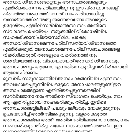
അന്ധവിശ്വാസങ്ങളെയും അനാചാരങ്ങളെയും
എതിര്ക്കാനെന്നപേരിലായിരുന്നു ഈ പ്രസ്ഥാനങ്ങള്
പ്രവര്ത്തനരംഗത്ത് വന്നത്. നാം പരിശോധിച്ചു.
യഥാര്ത്ഥത്തില് അതു തന്നെയാണോ അവരുടെ
ഉദ്ദേശ്യം, എങ്കില് സര്വ്വാത്മനാ നാം അതിനെ
സ്വാഗതം ചെയ്യും. നമുക്കതില് വിരോധമില്ല.
സഹകരിക്കാന് പ്രയാസമില്ല. പക്ഷേ,
അന്ധവിശ്വാസമെന്നപേരില് സത്യവിശ്വാസത്തെ
എതിര്ക്കരുത്. അനാചാരമെന്നപേരില് സദാചാരങ്ങളെ
വിമര്ശിക്കരുത്. തങ്ങളുടെ വിമര്ശനത്തിനും
ശരവ്യയത്തിനും വിധേയമായത് അന്ധവിശ്വാസവും
അനാചാരവും ആണോ എന്നതിനെ കുറിച്ചവര് ദീര്ഘമായി
ആലോചിക്കണം.
മുസ്ലിം സമുദായത്തില് അനാചാരങ്ങളില്ല എന്ന് നാം
അവകാശപ്പെടുന്നില്ല. ഒട്ടേറെ അനാചാരങ്ങളുണ്ട്.ഈ
അനാചാരങ്ങളാണ് എതിര്ക്കപ്പെടുന്നതെങ്കില്
സര്വ്വത്മനാ നാം അതിനെ സ്വാഗതം ചെയ്യും. നാം
ആ എതിര്പ്പുമായി സഹകരിക്കും. തീര്ച്ച, ഇവിടെ
അനാചാരങ്ങളില്ലേ? പലരും മദ്യവും മയക്കുമരുന്നും
ഉപയോഗിച്ച് അതിനടിമപ്പെടുന്നു. വളരെ കടുത്ത
അനാചാരമല്ലേ അത്? അതിനെതിരിലാണോ സമരം, നാം
സഹകരിക്കും, തീര്ച്ച. പക്ഷേ, നാം കണ്ടത് അതല്ല. ഈ
സമുദായത്തില് ഒട്ടേറെ നല്ലകാര്യങ്ങള്