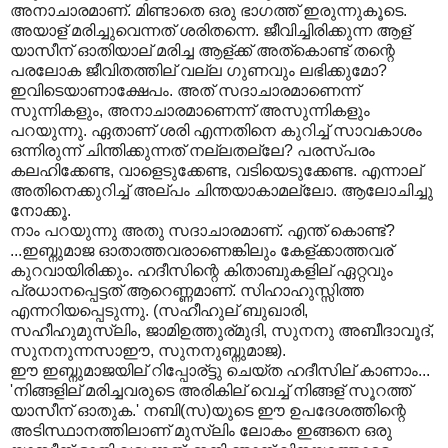
അനാചാരമാണ്. മിണ്ടാതെ ഒരു ഭാഗത്ത് ഇരുന്നുകൂടെ.
അയാള് മരിച്ചുവെന്നത് ശരിതന്നെ. ജീവിച്ചിരിക്കുന്ന ആള്
യാസീന് ഓതിയാല് മരിച്ച ആള്ക്ക് അത്കൊണ്ട് തന്റെ
പരലോക ജീവിതത്തില് വല്ല ഗുണവും ലഭിക്കുമോ?
ഇവിടെയാണാക്ഷേപം. അത് സദാചാരമാണെന്ന്
സുന്നികളും, അനാചാരമാണെന്ന് അസുന്നികളും
പറയുന്നു. ഏതാണ് ശരി എന്നതിനെ കുറിച്ച് സാവകാശം
ഒന്നിരുന്ന് ചിന്തിക്കുന്നത് നല്ലതല്ലേ? പരസ്പരം
കലഹിക്കേണ്ട, വാളെടുക്കേണ്ട, വടിയെടുക്കേണ്ട. എന്നാല്
അതിനെക്കുറിച്ച് അല്പം ചിന്തയാകാമല്ലോ. ആലോചിച്ചു
നോക്കൂ.
നാം പറയുന്നു അതു സദാചാരമാണ്. എന്ത് കൊണ്ട്?
...ഇബ്നുമാജ ഓതാത്തവരാണെങ്കിലും കേള്ക്കാത്തവര്
കുറവായിരിക്കും. ഹദീസിന്റെ കിതാബുകളില് ഏറ്റവും
പ്രധാനപ്പെട്ടത് ആറെണ്ണമാണ്. സിഹാഹുസ്സിത്ത
എന്നറിയപ്പെടുന്നു. (സഹീഹുല് ബുഖാരി,
സഹീഹുമുസ്ലിം, ജാമിഉത്തുര്മുദി, സുനനു അബീദാവൂദ്,
സുനനുന്നസാഈ, സുനനുബ്നുമാജ).
ഈ ഇബ്നുമാജയില് റിപ്പോര്ട്ടു ചെയ്ത ഹദീസില് കാണാം...
'നിങ്ങളില് മരിച്ചവരുടെ അരികില് വെച്ച് നിങ്ങള് സൂറത്ത്
യാസീന് ഓതുക.' നബി(സ)യുടെ ഈ ഉപദേശത്തിന്റെ
അടിസ്ഥാനത്തിലാണ് മുസ്ലിം ലോകം ഇങ്ങനെ ഒരു