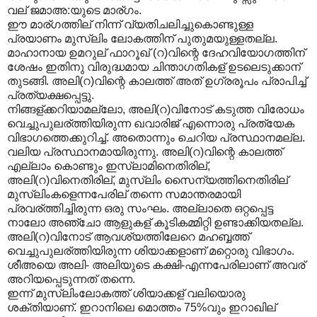
വല് ജമാഅ:യുടെ മാര്ഗം.
ഈ മാര്ഗത്തില് നിന്ന് വ്യതിചലിച്ചുകൊണ്ടുള്ള
പ്രയാണം മുസ്ലിം ലോകത്തിന് പുതുമയുള്ളതല്ല.
മാഹാനായ ഉമറുല് ഫാറൂഖ് (റ)വിന്റെ ദേഹവിയോഗത്തിന്
ശേഷം ഇതിനു വിരുദ്ധമായ ചിന്താഗതികള് ഉടലെടുക്കാന്
തുടങ്ങി. അലി(റ)വിന്റെ കാലത്ത് അത് ഉഗ്രരൂപം പ്രാപിച്ച്
പ്രത്യക്ഷപ്പെട്ടു.
നിങ്ങള്ക്കറിയാമല്ലോ, അലി(റ)വിനോട് കടുത്ത വിരോധം
വെച്ചുപുലര്ത്തിയിരുന്ന ഖവാരിജ് എന്നൊരു പ്രത്യേക
വിഭാഗത്തെക്കുറിച്ച്. അതൊന്നും ചെറിയ പ്രസ്ഥാനമല്ല.
വലിയ പ്രസ്ഥാനമായിരുന്നു. അലി(റ)വിന്റെ കാലത്ത്
എല്ലാം കൊണ്ടും ഇസ്ലാമിനെതിരില്,
അലി(റ)വിനെതിരില്, മുസ്ലിം സൈന്യത്തിനെതിരില്
മുസ്ലിംകളെന്നപേരില് തന്നെ സമാന്തരമായി
പ്രവര്ത്തിച്ചിരുന്ന ഒരു സംഘം. അല്ലാതെ ഒറ്റപ്പെട്ട
നാലോ അഞ്ചോ ആളുകള് കൂടികമ്മിറ്റി ഉണ്ടാക്കിയതല്ല.
അലി(റ)വിനോട് ആവശ്യത്തിലേറെ മഹബ്ബത്ത്
വെച്ചുപുലര്ത്തിയിരുന്ന ശിയാക്കളാണ് മറ്റൊരു വിഭാഗം.
ശീഅയെ അലി- അലിയുടെ കക്ഷി-എന്നപേരിലാണ് അവര്
അറിയപ്പെടുന്നത് തന്നെ.
ഇന്ന് മുസ്ലിംലോകത്ത് ശിയാക്കള് വലിയൊരു
ശക്തിയാണ്. ഇറാനിലെ മൊത്തം 75%വും ഇറാഖില്