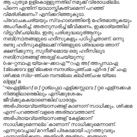
ആ പുതുമ ഉള്കൊള്ളുന്നതില് നമുക്ക് വിരോധമില്ല.
പിന്നെ എന്തിന് യാഥാസ്തികത്വമെന്ന് പറഞ്ഞ്
വിമര്ശിക്കണം? എനിക്കറിഞ്ഞുകൂടാ.
പ്രവാചകചര്യയും സ്വഹാബത്തിന്റെ മഹിതമാതൃകയും
അംഗീകരിച്ച്, അതനുസരിച്ച് ജീവിക്കണം. ഇക്കാര്യത്തില്
വിട്ടുവീഴ്ചയില്ല. ഇതു പരിശുദ്ധഖുര്ആനും
നബി(സ)തങ്ങളുടെ ഹദീസുകളും പഠിപ്പിച്ചതാണ്. ഒന്നു
രണ്ടു ഹദീസുകളിലേക്ക് നിങ്ങളുടെ ശ്രദ്ധയെ ഞാന്
ക്ഷണിക്കുന്നു. സുദീര്ഘമായ ഒരു ഹദീസിലൂട
നബി(സ)തങ്ങള് അരുള് ചെയ്യുന്നു:
òഷ~റ്റന്ഥഏ യ്യഷ~ക്കഠഏ™റഏ അƒത്തപ്പസ്ഥഏ
‡മ്ലക്കടവ ള്ളˆമ്ലക്കഒ മ്പന്ദശ്ലപ്പഞ്ചമ ഏñ‹ര ƒമîˆചഏ
ശñക്കമ സ്ല~ഞ്ചഒ മ്പന്ദമ്ലല ക്ലžഞ്ചഷ യ്യല
ല്ളഋƒമ
˜ഘഏള്മ്ലറƒഒ ƒറ്റശ്ലപ്പഥ ഏള്ക്കസ്സഥവ ƒറ്റഒ ഏള്ന്ദക്കഹ്മ
നിങ്ങളിലാരെങ്കിലും എനിക്കുശേഷം
ജീവിക്കുകകയാണെങ്കില് ധാരാളം
അഭിപ്രായവ്യത്യാസങ്ങള് കാണാന് സാധിക്കും. ശñക്കമ
എന്ന് പറഞ്ഞത് വളരെ അര്ത്ഥവത്താണ്.
അഭിപ്രായവ്യത്യാസങ്ങള് 'കേള്ക്കാന്'
സാധിക്കുമെന്നല്ല 'കാണാന്' സാധിക്കുമെന്നാണ്.
എന്നുവെച്ചാല് മറനീക്കി പ്രകടമായി പുറത്തുവരും
എന്നായിരിക്കണം അതിന്റെ അര്ത്ഥം. ഇങ്ങനെ