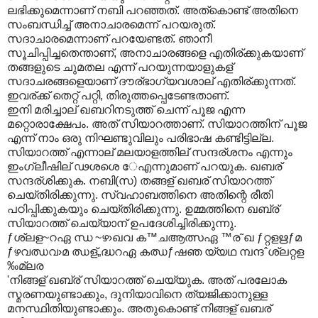
ലഭിക്കുമെന്നാണ് നബി പറഞ്ഞത്. അത്കൊണ്ട് അതിനെ
സംബന്ധിച്ച് അനാചാരമെന്ന് പറയരുത്.
സദാചാരമെന്നാണ് പറയേണ്ടത്. ഞാനീ
സൂചിപ്പിച്ചതെന്താണ്, അനാചാരങ്ങളെ എതിര്ക്കുകയാണ്
തങ്ങളുടെ ചുമതല എന്ന് പറയുന്നയാളുകള്
സദാചരങ്ങളെയാണ് ദൗര്ഭാഗ്യവശാല് എതിര്ക്കുന്നത്.
ഇവര്ക്ക് തെറ്റ് പറ്റി, തിരുത്തപ്പെടേണ്ടതാണ്.
ഇനി മരിച്ചാല് ഖബറിനടുത്ത് ചെന്ന് പൂജ എന്ന
മറ്റൊരാക്ഷേപം. അത് സിയാറത്താണ്. സിയാറത്തിന് പൂജ
എന്ന് നാം ഒരു നിഘണ്ടുവിലും പരിഭാഷ കണ്ടിട്ടില്ല.
സിയാറത്ത് എന്നാല് മലയാളത്തില് സന്ദര്ശനം എന്നും
ഇംഗ്ലീഷില് ഢശശെ േഎന്നുമാണ് പറയുക. ഖബര്
സന്ദര്ശിക്കുക. നബി(സ) തങ്ങള് ഖബര് സിയാറത്ത്
ചെയ്തിരിക്കുന്നു. സ്വഹാബത്തിനെ അതിന്റെ രീതി
പഠിപ്പിക്കുകയും ചെയ്തിരിക്കുന്നു. ഉമ്മത്തിനെ ഖബ്ര്
സിയാറത്ത് ചെയ്യാന് ഉപദേശിച്ചിരിക്കുന്നു.
ƒശ്ലള~റഏ ന്ധ ~ഴ›ഖവ ക™ചആത്സഏ ™ര˜ഖ ƒറ്റളഋƒമ
ƒഴവഝവ›മ ഝള്„ദ്ധറഏ കഝƒഷഞ യ്യഥ മ്പന്ദˆശ്ലറ്റള
‰മ്ലര
'നിങ്ങള് ഖബ്ര് സിയാറത്ത് ചെയ്യുക. അത് പരലോക
സ്മരണയുണ്ടാക്കും, ദുനിയാവിനെ ത്യജിക്കാനുള്ള
മനസ്ഥിതിയുണ്ടാക്കും. അതുകൊണ്ട് നിങ്ങള് ഖബര്