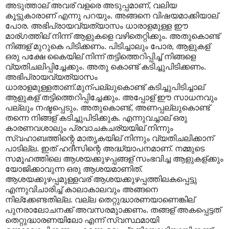
അടുത്താല് അവര് വളരെ അടുപ്പമാണ്, വലിയ
കൂട്ടുകാരാണ് എന്നു പറയും. അങ്ങനെ വിഷയമാക്കിയാല്
പോര. അഭിപ്രായവ്യത്യാസം ധാരാളമുള്ള ഈ
മാര്ഗത്തില് നിന്ന് ആളുകളെ വഴിതെറ്റിക്കും. അതുകൊണ്ട്
നിങ്ങള് മുറുകെ പിടിക്കണം. പിടിച്ചാലും പോര, ആളുകള്
ഒരു പക്ഷേ കൈയില് നിന്ന് തട്ടിത്തെറിപ്പിച്ച് നിങ്ങളെ
വ്യതിചലിപ്പിച്ചേക്കും. അതു കൊണ്ട് കടിച്ചുപിടിക്കണം.
അഭിപ്രായവ്യത്യാസം
ധാരാളമുള്ളതാണ്.മുന്പല്ലുകൊണ്ട് കടിച്ചുപിടിച്ചാല്
ആളുകള് തട്ടിത്തെറിപ്പിച്ചേക്കും. അപ്പോള് ഈ സാധനവും
പല്ലും നഷ്ടപ്പെടും. അതുകൊണ്ട്, അണപ്പല്ലുകൊണ്ട്
തന്നെ നിങ്ങള് കടിച്ചുപിടിക്കുക. എന്നുവച്ചാല് ഒരു
കാരണവശാലും പ്രവാചകചര്യയില് നിന്നും
സ്വഹാബത്തിന്റെ മാതൃകയില് നിന്നും വ്യതിചലിക്കാന്
പാടില്ല. ഇത് ഹദീസിന്റെ അദ്ധ്യാപനമാണ്. നമ്മുടെ
സമൂഹത്തിലെ ആശയക്കുഴപ്പങ്ങള് സംഭവിച്ച ആളുകള്ക്കും
യോജിക്കാവുന്ന ഒരു ആശയമാണിത്.
ആശയക്കുഴപ്പമുള്ളവര് ആശയക്കുഴപ്പത്തിലകപ്പെട്ടു
എന്നുവിചാരിച്ച് കാലാകാലവും അങ്ങനെ
നില്ക്കേണ്ടതില്ല. വല്ല തെറ്റുദ്ധാരണയാണെങ്കില്
പുനരാലോചനക്ക് അവസരമുാക്കണം. തങ്ങള് അകപ്പെട്ടത്
തെറ്റുദ്ധാരണയിലോ എന്ന് സ്വസ്ഥമായി