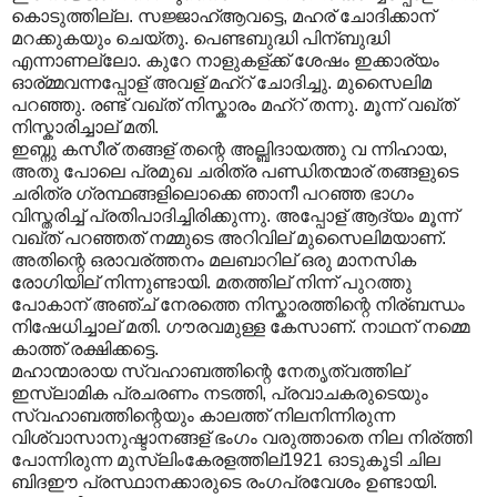
കൊടുത്തില്ല. സജ്ജാഹ്ആവട്ടെ, മഹര് ചോദിക്കാന്
മറക്കുകയും ചെയ്തു. പെണ്ടബുദ്ധി പിന്ബുദ്ധി
എന്നാണല്ലോ. കുറേ നാളുകള്ക്ക് ശേഷം ഇക്കാര്യം
ഓര്മ്മവന്നപ്പോള് അവള് മഹ്റ് ചോദിച്ചു. മുസൈലിമ
പറഞ്ഞു. രണ്ട് വഖ്ത് നിസ്കാരം മഹ്റ് തന്നു. മൂന്ന് വഖ്ത്
നിസ്കാരിച്ചാല് മതി.
ഇബ്നു കസീര് തങ്ങള് തന്റെ അല്ബിദായത്തു വ ന്നിഹായ,
അതു പോലെ പ്രമുഖ ചരിത്ര പണ്ഡിതന്മാര് തങ്ങളുടെ
ചരിത്ര ഗ്രന്ഥങ്ങളിലൊക്കെ ഞാനീ പറഞ്ഞ ഭാഗം
വിസ്തരിച്ച് പ്രതിപാദിച്ചിരിക്കുന്നു. അപ്പോള് ആദ്യം മൂന്ന്
വഖ്ത് പറഞ്ഞത് നമ്മുടെ അറിവില് മുസൈലിമയാണ്.
അതിന്റെ ഒരാവര്ത്തനം മലബാറില് ഒരു മാനസിക
രോഗിയില് നിന്നുണ്ടായി. മതത്തില് നിന്ന് പുറത്തു
പോകാന് അഞ്ച് നേരത്തെ നിസ്കാരത്തിന്റെ നിര്ബന്ധം
നിഷേധിച്ചാല് മതി. ഗൗരവമുള്ള കേസാണ്. നാഥന് നമ്മെ
കാത്ത് രക്ഷിക്കട്ടെ.
മഹാന്മാരായ സ്വഹാബത്തിന്റെ നേതൃത്വത്തില്
ഇസ്ലാമിക പ്രചരണം നടത്തി, പ്രവാചകരുടെയും
സ്വഹാബത്തിന്റെയും കാലത്ത് നിലനിന്നിരുന്ന
വിശ്വാസാനുഷ്ടാനങ്ങള് ഭംഗം വരുത്താതെ നില നിര്ത്തി
പോന്നിരുന്ന മുസ്ലിംകേരളത്തില്1921 ഓടുകൂടി ചില
ബിദഈ പ്രസ്ഥാനക്കാരുടെ രംഗപ്രവേശം ഉണ്ടായി.