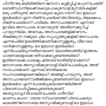
പിന്നീട് ആ മയ്യിത്തിനെ ജനാസ കുളിപ്പിച്ച് കഫന് ചെയ്ത്
ഖബര്സ്ഥാനിലേക്ക് കൊുപോകുമ്പോള് മുസ്ലിംകള്ക്ക്
ഒരു പതിവുണ്ട്. ജനാസയുടെ കൂടെ നടന്ന് 'ലാ ഇലാഹ
ഇല്ലല്ലാ'എന്ന ദിക്ര് ചൊല്ലല് അവിടെയും ആക്ഷേപം,
ദിക്ര് ചൊല്ലാന് പാടില്ല, അനാചാരമാണ്. എന്നാല്
ഇവിടെ അനാചാരം വേറെയുണ്ട്. അതിനെക്കുറിച്ച്
പറയുന്നില്ല. അനേകം അനാചാരങ്ങള്ക്ക് മൗനം
ദീക്ഷിക്കുന്ന നമ്മുടെ ചില സുഹൃത്തുക്കള്ക്ക് അനാചാരം
എന്നപേരില് ഉയര്ത്തിക്കാണിക്കാനുള്ളതും വീറോടെ
വാദിക്കാനുള്ളതും ലാ ഇലാഹ ഇല്ലല്ലാ
എന്ന്ചൊല്ലുന്നതിനെയാണ്. യഥാര്ത്ഥത്തില് ഇത്തരം
ധാരണകളൊക്കെ ഒഴിവാക്കപ്പെടേണ്ടതല്ലെ?
ഇതിനൊക്കെ ധാരാളം കിതാബ് ഓതിയിട്ട് വേണോ?
ജനാസയെ അനുഗമിക്കുമ്പോള് ദിക്ര് ചൊല്ലുക. അത്
സദാചാരമാണ്. എന്നാല് ഭൗതികമായ
സംസാരങ്ങളാണെങ്കിലോ? ഞങ്ങള് പറയുന്നു, അത്
അനാചാരമാണ്.വര്ജ്ജിക്കപ്പെടേണ്ടതാണ്.ലാ ഇലാഹ
ഇല്ലല്ലാ എന്ന് ചൊല്ലുകയാണെങ്കില്അത്
പ്രോത്സാഹിപ്പിക്കപ്പെടേണ്ടതുമാണ്.
അബൂദാവൂദ് രിവായത് ചെയ്ത ഹദീസില്
കാണാം.മഹാ•ാരായ സ്വഹാബത്ത് പ്രവാചകരുട
കാലത്ത് ജനാസയെ അനുഗമിക്കുമ്പോള് ലാ ഇലാഹ