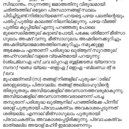
സിദ്ധാന്തം. സുന്നത്തു ജമാഅതിനു വിരുദ്ധമായി
ചരിത്രത്തില് ഒട്ടേറെ പ്രസ്ഥാനങ്ങള് സ്ഥലം
പിടിച്ചിട്ടുണ്ട്.നിര്ഭാഗ്യമെന്ന് പറയട്ടെ പഴയ പലതിന്റെയും
പതിപ്പ് പുതിയ കാലത്ത് നിലനില്ക്കുന്നു. പഴയ വീഞ്ഞ്
പുതിയ കുപ്പിയില് എന്നു പറഞ്ഞതു പോലെ
മുസൈലിമത്തുല് കദ്ദാബ് പോയി, പക്ഷേ, ശ്രീമാന് മീര്സാ
ഗുലാം അഹ്മദ് വന്നു. മീര്സാഗുലാം അഹ്മദിനെക്കുറിച്ചും
അഹ്മദിയ്യാജമാഅത്തിനെക്കുറിച്ചും നമുക്കുള്ള
ആക്ഷേപം എന്താണ്? പരിശുദ്ധ ഖുര്ആന് സൂറത്തുല്
അഹ്സാബില് വളരെ വ്യക്തമായി പറയുന്നു:
òശ്ല„മ്ലറഏ ഹ്നƒചവ ല്പ്പറഏ ബ്ബള്ക്കടഝ യ്യന്ദറവ
മ്പന്ദറƒഘഝ യ്യല ~ങഇഏ ƒഒഇഏ ~ബ്ലണ്ഡ ര്ƒര
ƒലവ
മുഹമ്മദ്നബി (സ) തങ്ങള് നിങ്ങളില് പുരുഷ•ാരില്
ഒരാളുടെയും പിതാവല്ല. തങ്ങള് അല്ലാഹുവിന്റെ
തിരുദൂതരും അമ്പിയാക്കളില് അവസാനത്തവരുമാകുന്നു.
അമ്പിയാക്കളില് അവസാനത്തവരാണെന്ന് പടച്ച
തമ്പുരാന് പരിശുദ്ധ ഖുര്ആനില് പറഞ്ഞിരിക്കേ പിന്നീട്
ഒരാള് പുതുതായി പ്രവാചകത്വം അവകാശപ്പെടുന്നത്
ശരിയല്ല. എന്നാല് മീര്സാഗുലാം പുതുതായി
പ്രവാചകത്വം അവകാശപ്പെട്ടിരിക്കുന്നു. പ്രവാചകത്വം
മാത്രമല്ല അയാള് മഹ്ദീ ഇമാമാണെന്നും