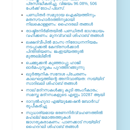
പ്രസിദ്ധീകരിച്ചു. വിജയം 96.08%, 506
പേര്‍ക്ക് ടോപ് പ്ലസ്.
പണ്ഡിതര്‍ സമുദായ ഐക്യത്തിനും
മതസൗഹാര്‍ദത്തിനുമായി
നിലകൊള്ളണം: ഹൈദരലി തങ്ങള്‍
രാഷ്ട്രനിര്‍മിതയില്‍ പണ്ഡിതര്‍ ഭാഗധേയം
വഹിക്കണം: മുനവ്വറലി ശിഹാബ് തങ്ങള്‍
ലക്ഷദ്വീപില്‍ മാംസ നിരോധനനിയമം
നടപ്പാക്കല്‍ കേന്ദ്രസര്‍ക്കാര്‍
പിന്തിരിയണം: ജംഇയ്യത്തുല്‍
മുഅല്ലിമീന്‍
ചെമ്മുക്കന്‍ കുഞ്ഞാപ്പു ഹാജി
ഓര്‍മപുസ്തകം പുറത്തിറങ്ങുന്നു
ഖുര്‍ആനിക സന്ദേശ പ്രചരണം
കാലഘട്ടത്തിന്റെ അനിവാര്യത: സയ്യിദ്
സാദിഖലി ശിഹാബ് തങ്ങള്‍
നാല് മദ്‌റസകള്‍ക്കു കൂടി അംഗീകാരം;
സമസ്ത മദ്‌റസകളുടെ എണ്ണം 10287 ആയി
ദാറുല്‍ഹുദാ എജ്യുക്കേഷന്‍ ബോര്‍ഡ്
രൂപീകരിച്ചു
സുധാര്യമായ ഭരണനിര്‍വ്വഹണത്തില്‍
മഹല്ല് ജമാഅത്തുകള്‍
ജാഗരൂകരാകണം: പാണക്കാട് സയ്യിദ്
ഹൈദറലി ശിഹാബ് തങ്ങള്‍