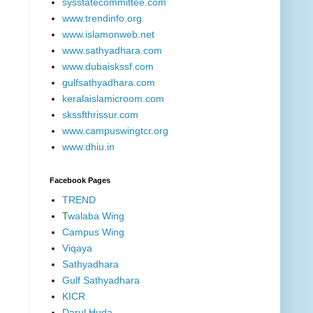
sysstatecommittee.com
www.trendinfo.org
www.islamonweb.net
www.sathyadhara.com
www.dubaiskssf.com
gulfsathyadhara.com
keralaislamicroom.com
skssfthrissur.com
www.campuswingtcr.org
www.dhiu.in
Facebook Pages
TREND
T
walaba Wing
Campus Wing
Viqaya
Sathyadhara
Gulf Sathyadhara
KICR
Darul Huda