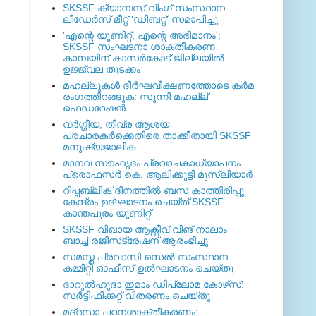
SKSSF ക്യാമ്പസ് വിംഗ് സംസ്ഥാന
ലീഡേർസ് മീറ്റ് 'ഡിബറ്റ്' സമാപിച്ചു
'എന്റെ യൂണിറ്റ്, എന്റെ അഭിമാനം';
SKSSF സംഘടനാ ശാക്തീകരണ
കാമ്പയിന് കാസര്‍കോട് ജില്ലയില്‍
ഉജ്ജ്വല തുടക്കം
മഹല്ലുകള്‍ ദീര്‍ഘവീക്ഷണത്തോടെ കര്‍മ
രംഗത്തിറങ്ങുക: സുന്നി മഹല്ല്
ഫെഡറേഷന്‍
വര്‍ഗ്ഗീയ, തീവ്ര ആശയ
പ്രചാരകര്‍ക്കെതിരെ താക്കീതായി SKSSF
മനുഷ്യജാലിക
മാനവ സൗഹൃദം പ്രവാചകാധ്യാപനം:
പ്രൊഫസർ കെ. ആലിക്കുട്ടി മുസ്ലിയാർ
റിപ്പബ്ലിക് ദിനത്തില്‍ ബസ് കാത്തിരിപ്പു
കേന്ദ്രം ഉദ്ഘാടനം ചെയ്ത്‌ SKSSF
കാന്തപുരം യൂണിറ്റ്
SKSSF വിഖായ ആക്റ്റീവ് വിങ് നാലാം
ബാച്ച് രജിസ്‌ട്രേഷന് ആരംഭിച്ചു
സമസ്ത പ്രവാസി സെല്‍ സംസ്ഥാന
കമ്മിറ്റി ഓഫീസ് ഉല്‍ഘാടനം ചെയ്തു
ദാറുല്‍ഹുദാ ഇമാം ഡിപ്ലോമ കോഴ്‌സ്:
സര്‍ട്ടിഫിക്കറ്റ് വിതരണം ചെയ്തു
മദ്‌റസാ പഠനശാക്തീകരണം;