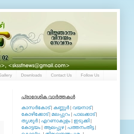
Gallery
Downloads
Contact Us
Follow Us
പ്രാദേശിക വാര്‍ത്തകള്‍
കാസര്‍കോട്
|
കണ്ണൂര്‍
|
വയനാട്
|
കോഴിക്കോട്
|
മലപ്പുറം
|
പാലക്കാട്
|
തൃശൂര്‍
|
എറണാകുളം
|
ഇടുക്കി
|
കോട്ടയം
|
ആലപ്പുഴ
|
പത്തനംതിട്ട
|
കൊല്ലം
|
തിരുവനന്തപുരം
|