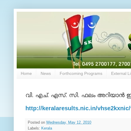
Home
News
Forthcoming Programs
External L
വി. എച്. എസ്. സി. ഫലം അറിയാന്‍ ഇ
http://keralaresults.nic.in/vhse2kxni
Posted on
Wednesday, May 12, 2010
Labels:
Kerala