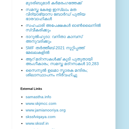
മുദരിബുമാര്‍ കര്‍മരംഗത്തേക്ക്
സമസ്ത കേരള ഇസ്ലാം മത
വിദ്യാഭ്യാസ ബോര്‍ഡ് പുതിയ
ഭാരവാഹികള്‍
സഹചാരി അപേക്ഷകൾ ഓൺലൈനിൽ
സ്വീകരിക്കും
ദാറുല്‍ഹുദാ: വനിതാ കാമ്പസ്
അനുവദിക്കും
SMF തര്‍ത്തീബ്-2021 നൂറ്റിപ്പത്ത്
മേഖലകളില്‍
ആറ് മദ്റസകള്‍ക്ക് കൂടി പുതുതായി
അംഗീകാരം; സമസ്ത മദ്റസകള്‍ 10,283
സൈനുല്‍ ഉലമാ സ്മാരക മന്ദിരം;
ശിലാസ്ഥാപനം നിര്‍വഹിച്ചു
External ‎Links
samastha.info
www.skjmcc.com
www.jamianooriya.org
skssfviqaya.com
www.skssf.in