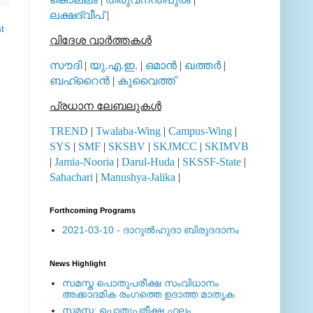
ലക്ഷദ്വീപ്
|
t
വിദേശ വാര്‍ത്തകള്‍
സൗദി
|
യു.എ.ഇ.
|
ഒമാന്‍
|
ഖത്തര്‍
|
ബഹ്റൈന്‍
|
കുവൈത്ത്
പ്രധാന ലേബലുകള്‍
TREND
|
Twalaba-Wing
|
Campus-Wing
|
SYS
|
SMF
|
SKSBV
|
SKJMCC
|
SKIMVB
|
Jamia-Nooria
|
Darul-Huda
|
SKSSF-State
|
Sahachari
|
Manushya-Jalika
|
Forthcoming Programs
2021-03-10 - ദാറുല്‍ഹുദാ ബിരുദദാനം
News Highlight
സമസ്ത പൊതുപരീക്ഷ സംവിധാനം
അക്കാദമിക രംഗത്തെ ഉദാത്ത മാതൃക
സമസ്ത: പൊതുപരീക്ഷ ഫലം