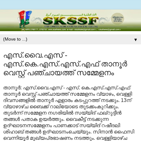
▼
എസ്.വൈ.എസ് -
എസ്.കെ.എസ്.എസ്.എഫ് താനൂര്‍
വെസ്റ്റ് പഞ്ചായത്ത് സമ്മേളനം
താനൂര്‍: എസ്.വൈ.എസ് - എസ്. കെ.എസ്.എസ്.എഫ്
താനൂര്‍ വെസ്റ്റ് പഞ്ചായത്ത് സമ്മേളനം വ്യാഴം, വെള്ളി
ദിവസങ്ങളില്‍ താനൂര്‍ എളാരം കടപ്പുറത്ത് നടക്കും. 13ന്
വ്യാഴാഴ്ച ബൈക്ക് റാലിയോടെ തുടക്കംകുറിക്കും.
തുടര്‍ന്ന് സമ്മേളന നഗരിയില്‍ സയ്യിദ് ഫഖ്‌റുദ്ദീന്‍
തങ്ങള്‍ പതാക ഉയര്‍ത്തും. വൈകീട്ട് നടക്കുന്ന
ഉദ്ഘാടനസമ്മേളനം പാണക്കാട് സയ്യിദ് റഷീദലി
ശിഹാബ് തങ്ങള്‍ ഉദ്ഘാടനംചെയ്യും. സിനാന്‍ ഫൈസി
വെന്നിയൂര്‍ മുഖ്യപ്രഭാഷണം നടത്തും. വെള്ളിയാഴ്ച