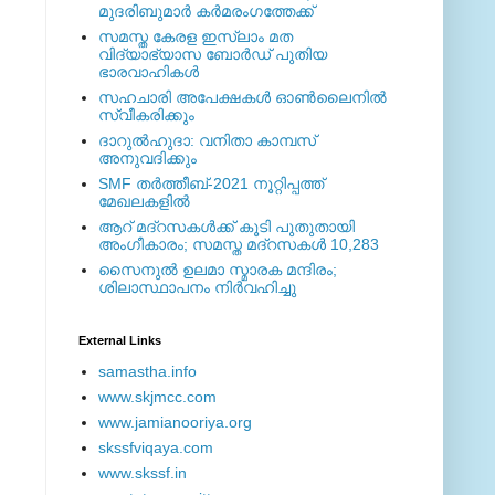
മുദരിബുമാര്‍ കര്‍മരംഗത്തേക്ക്
സമസ്ത കേരള ഇസ്ലാം മത
വിദ്യാഭ്യാസ ബോര്‍ഡ് പുതിയ
ഭാരവാഹികള്‍
സഹചാരി അപേക്ഷകൾ ഓൺലൈനിൽ
സ്വീകരിക്കും
ദാറുല്‍ഹുദാ: വനിതാ കാമ്പസ്
അനുവദിക്കും
SMF തര്‍ത്തീബ്-2021 നൂറ്റിപ്പത്ത്
മേഖലകളില്‍
ആറ് മദ്റസകള്‍ക്ക് കൂടി പുതുതായി
അംഗീകാരം; സമസ്ത മദ്റസകള്‍ 10,283
സൈനുല്‍ ഉലമാ സ്മാരക മന്ദിരം;
ശിലാസ്ഥാപനം നിര്‍വഹിച്ചു
External ‎Links
samastha.info
www.skjmcc.com
www.jamianooriya.org
skssfviqaya.com
www.skssf.in