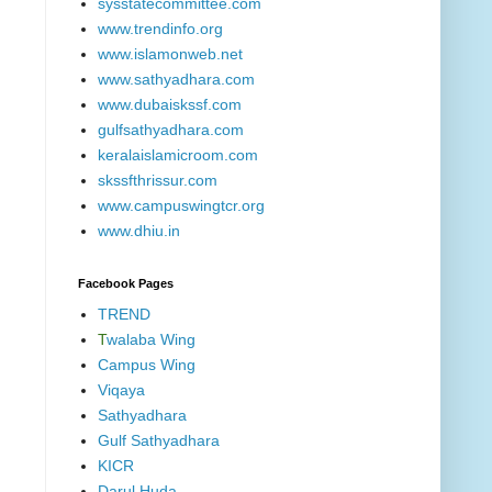
sysstatecommittee.com
www.trendinfo.org
www.islamonweb.net
www.sathyadhara.com
www.dubaiskssf.com
gulfsathyadhara.com
keralaislamicroom.com
skssfthrissur.com
www.campuswingtcr.org
www.dhiu.in
Facebook Pages
TREND
T
walaba Wing
Campus Wing
Viqaya
Sathyadhara
Gulf Sathyadhara
KICR
Darul Huda