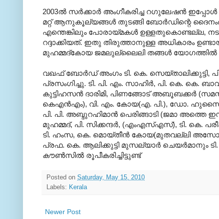
2003ല്‍ സര്‍ക്കാര്‍ അംഗീകരിച്ച റഗുലേഷന്‍ ഇപ്പോള്‍
മറ്റ് ആനുകൂല്യങ്ങള്‍ തുടങ്ങി ബോര്‍ഡിന്റെ ദൈ
എന്തെങ്കിലും പോരായ്മകള്‍ ഉള്ളതുകൊണ്ടല്ല, നടപട
റദ്ദാക്കിയത്. ഇതു തിരുത്താനുള്ള അധികാരം ഉണ്ടായി
മുഹമ്മദ്‌കോയ ജമലുല്ലൈലി തങ്ങള്‍ യോഗത്തില്‍
വഖഫ് ബോര്‍ഡ് അംഗം ടി. കെ. സെയ്താലിക്കുട്ടി, പി. 
പ്രസംഗിച്ചു. ടി. പി. എം. സാഹിര്‍, പി. കെ. കെ. ബാവ 
കുട്ടിഹസന്‍ ദാരിമി, പിണങ്ങോട് അബൂബക്കര്‍ (സമസ
കെഎന്‍എം), വി. എം. കോയ(എ. പി.), ഡോ. ഹുസൈന്‍ 
പി. പി. അബ്ദുറഹിമാന്‍ പെരിങ്ങാടി (ജമാ അത്തെ ഇസ
മുഹമ്മദ്, പി. സിക്കന്ദര്‍, (എംഎസ്എസ്), ടി. കെ. പ
ടി. ഹംസ, കെ. മൊയ്തീന്‍ കോയ(മുതവല്ലി അസോ.) എന്
പ്രഫ. കെ. ആലിക്കുട്ടി മുസല്യാര്‍ ചെയര്‍മാനും ട
കൗണ്‍സില്‍ രൂപീകരിച്ചിട്ടുണ്ട്
Posted on
Saturday, May 15, 2010
Labels:
Kerala
Newer Post