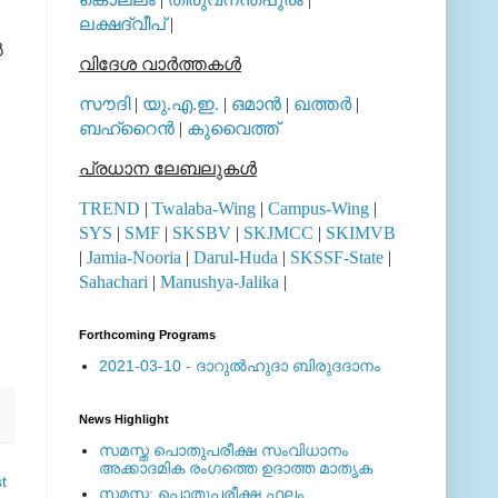
ലക്ഷദ്വീപ്
|
‍
വിദേശ വാര്‍ത്തകള്‍
സൗദി
|
യു.എ.ഇ.
|
ഒമാന്‍
|
ഖത്തര്‍
|
ബഹ്റൈന്‍
|
കുവൈത്ത്
പ്രധാന ലേബലുകള്‍
TREND
|
Twalaba-Wing
|
Campus-Wing
|
SYS
|
SMF
|
SKSBV
|
SKJMCC
|
SKIMVB
|
Jamia-Nooria
|
Darul-Huda
|
SKSSF-State
|
Sahachari
|
Manushya-Jalika
|
Forthcoming Programs
2021-03-10 - ദാറുല്‍ഹുദാ ബിരുദദാനം
News Highlight
സമസ്ത പൊതുപരീക്ഷ സംവിധാനം
അക്കാദമിക രംഗത്തെ ഉദാത്ത മാതൃക
t
സമസ്ത: പൊതുപരീക്ഷ ഫലം