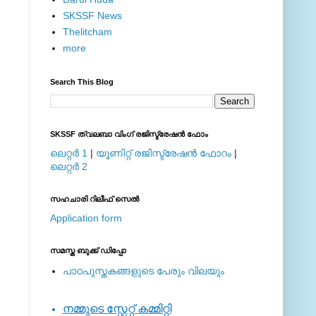
SKSSF News
Thelitcham
more
Search This Blog
SKSSF ത്വലബാ വിംഗ് രജിസ്ട്രേഷന്‍ ഫോം
ലെറ്റര്‍ 1
|
യൂണിറ്റ് രജിസ്ട്രേഷന്‍ ഫോറം
|
ലെറ്റര്‍ 2
സഹചാരി റിലീഫ് സെല്‍
Application form
സമസ്ത ബുക്ക് ഡിപ്പോ
പാഠപുസ്തകങ്ങളുടെ പേരും വിലയും
നമ്മുടെ സ്റ്റേറ്റ് കമ്മിറ്റി