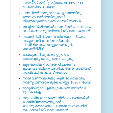
പ്രസിദ്ധീകരിച്ചു. വിജയം 96.08%, 506
പേര്‍ക്ക് ടോപ് പ്ലസ്.
പണ്ഡിതര്‍ സമുദായ ഐക്യത്തിനും
മതസൗഹാര്‍ദത്തിനുമായി
നിലകൊള്ളണം: ഹൈദരലി തങ്ങള്‍
രാഷ്ട്രനിര്‍മിതയില്‍ പണ്ഡിതര്‍ ഭാഗധേയം
വഹിക്കണം: മുനവ്വറലി ശിഹാബ് തങ്ങള്‍
ലക്ഷദ്വീപില്‍ മാംസ നിരോധനനിയമം
നടപ്പാക്കല്‍ കേന്ദ്രസര്‍ക്കാര്‍
പിന്തിരിയണം: ജംഇയ്യത്തുല്‍
മുഅല്ലിമീന്‍
ചെമ്മുക്കന്‍ കുഞ്ഞാപ്പു ഹാജി
ഓര്‍മപുസ്തകം പുറത്തിറങ്ങുന്നു
ഖുര്‍ആനിക സന്ദേശ പ്രചരണം
കാലഘട്ടത്തിന്റെ അനിവാര്യത: സയ്യിദ്
സാദിഖലി ശിഹാബ് തങ്ങള്‍
നാല് മദ്‌റസകള്‍ക്കു കൂടി അംഗീകാരം;
സമസ്ത മദ്‌റസകളുടെ എണ്ണം 10287 ആയി
ദാറുല്‍ഹുദാ എജ്യുക്കേഷന്‍ ബോര്‍ഡ്
രൂപീകരിച്ചു
സുധാര്യമായ ഭരണനിര്‍വ്വഹണത്തില്‍
മഹല്ല് ജമാഅത്തുകള്‍
ജാഗരൂകരാകണം: പാണക്കാട് സയ്യിദ്
ഹൈദറലി ശിഹാബ് തങ്ങള്‍