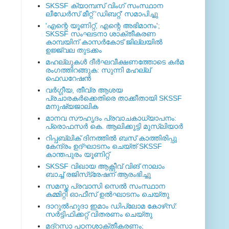
SKSSF ക്യാമ്പസ് വിംഗ് സംസ്ഥാന
ലീഡേർസ് മീറ്റ് 'ഡിബറ്റ്' സമാപിച്ചു
'എന്റെ യൂണിറ്റ്, എന്റെ അഭിമാനം';
SKSSF സംഘടനാ ശാക്തീകരണ
കാമ്പയിന് കാസര്‍കോട് ജില്ലയില്‍
ഉജ്ജ്വല തുടക്കം
മഹല്ലുകള്‍ ദീര്‍ഘവീക്ഷണത്തോടെ കര്‍മ
രംഗത്തിറങ്ങുക: സുന്നി മഹല്ല്
ഫെഡറേഷന്‍
വര്‍ഗ്ഗീയ, തീവ്ര ആശയ
പ്രചാരകര്‍ക്കെതിരെ താക്കീതായി SKSSF
മനുഷ്യജാലിക
മാനവ സൗഹൃദം പ്രവാചകാധ്യാപനം:
പ്രൊഫസർ കെ. ആലിക്കുട്ടി മുസ്ലിയാർ
റിപ്പബ്ലിക് ദിനത്തില്‍ ബസ് കാത്തിരിപ്പു
കേന്ദ്രം ഉദ്ഘാടനം ചെയ്ത്‌ SKSSF
കാന്തപുരം യൂണിറ്റ്
SKSSF വിഖായ ആക്റ്റീവ് വിങ് നാലാം
ബാച്ച് രജിസ്‌ട്രേഷന് ആരംഭിച്ചു
സമസ്ത പ്രവാസി സെല്‍ സംസ്ഥാന
കമ്മിറ്റി ഓഫീസ് ഉല്‍ഘാടനം ചെയ്തു
ദാറുല്‍ഹുദാ ഇമാം ഡിപ്ലോമ കോഴ്‌സ്:
സര്‍ട്ടിഫിക്കറ്റ് വിതരണം ചെയ്തു
മദ്‌റസാ പഠനശാക്തീകരണം;