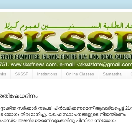
inks
SKSSF
Institutions
Online Classes
Samastha
 പ്രതിഷേധദിനം
ാക്കിയ സര്‍ക്കാര്‍ നടപടി പിന്‍വലിക്കണമെന്ന് ആവശ്യപ്പെട്ട് 21ന
െ യോഗം തീരുമാനിച്ചു. വഖഫ് സ്ഥാപനങ്ങളുടെ നിയന്ത്രണം
് രഹസ്യ അജന്‍ഡയാണ് റദ്ദാക്കലിനു പിന്നിലെന്ന് യോഗം