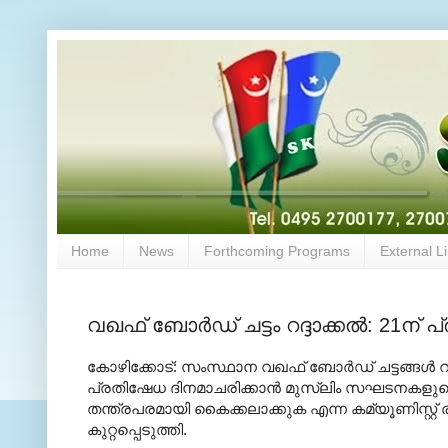
Home
News
Forthcoming Programs
External L
വഖഫ് ബോര്‍ഡ് ചട്ടം റദ്ദാക്കല്‍: 21ന്
കോഴിക്കോട്: സംസ്ഥാന വഖഫ് ബോര്‍ഡ് ചട്ടങ്ങള്‍ റദ്ദ
പ്രതിഷേധ ദിനമാചരിക്കാന്‍ മുസ്‌ലിം സഘടനകളുട
തന്ത്രപരമായി കൈക്കലാക്കുക എന്ന കമ്യൂണിസ്റ്റ
കുറ്റപ്പെടുത്തി.