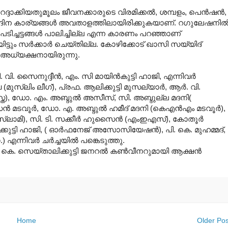
 റദ്ദാക്കിയതുമൂലം ജീവനക്കാരുടെ വിരമിക്കല്‍, ശമ്പളം, പെന്‍ഷന്‍,
നംദിന കാര്യങ്ങള്‍ അവതാളത്തിലായിരിക്കുകയാണ്. റഗുലേഷനില്
ിച്ചട്ടങ്ങള്‍ പാലിച്ചില്ല എന്ന കാരണം പറഞ്ഞാണ്
ട്ടും സര്‍ക്കാര്‍ ചെയ്തില്ല. കോഴിക്കോട് ഖാസി സയ്യിദ്
 അധ്യക്ഷനായിരുന്നു.
വി. സൈനുദ്ദീന്‍, എം. സി മായിന്‍കുട്ടി ഹാജി, എന്നിവര്‍
(മുസ്‌ലിം ലീഗ്), പ്രഫ. ആലിക്കുട്ടി മുസല്യാര്‍, ആര്‍. വി.
്ത), ഡോ. എം. അബ്ദുല്‍ അസീസ്, സി. അബ്ദുല്ല മദനി(
മടവൂര്‍, ഡോ. എ. അബ്ദുല്‍ ഹമീദ് മദനി (കെഎന്‍എം മടവൂര്‍),
്‌ലാമി), സി. ടി. സക്കീര്‍ ഹുസൈന്‍ (എംഇഎസ്), കോതൂര്‍
രീക്കുട്ടി ഹാജി, ( ഓര്‍ഫനേജ് അസോസിയേഷന്‍), പി. കെ. മുഹമ്മദ്,
നിവര്‍ ചര്‍ച്ചയില്‍ പങ്കെടുത്തു.
ി. കെ. സെയ്താലിക്കുട്ടി ജനറല്‍ കണ്‍വീനറുമായി ആക്ഷന്‍
Home
Older Pos