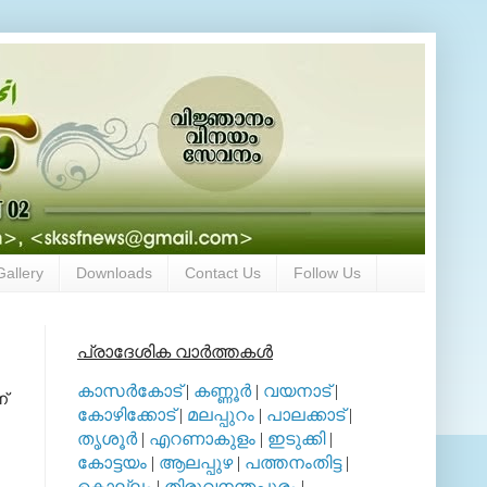
Gallery
Downloads
Contact Us
Follow Us
പ്രാദേശിക വാര്‍ത്തകള്‍
കാസര്‍കോട്
|
കണ്ണൂര്‍
|
വയനാട്
|
്
കോഴിക്കോട്
|
മലപ്പുറം
|
പാലക്കാട്
|
തൃശൂര്‍
|
എറണാകുളം
|
ഇടുക്കി
|
കോട്ടയം
|
ആലപ്പുഴ
|
പത്തനംതിട്ട
|
കൊല്ലം
|
തിരുവനന്തപുരം
|