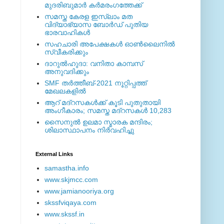
മുദരിബുമാര്‍ കര്‍മരംഗത്തേക്ക്
സമസ്ത കേരള ഇസ്ലാം മത
വിദ്യാഭ്യാസ ബോര്‍ഡ് പുതിയ
ഭാരവാഹികള്‍
സഹചാരി അപേക്ഷകൾ ഓൺലൈനിൽ
സ്വീകരിക്കും
ദാറുല്‍ഹുദാ: വനിതാ കാമ്പസ്
അനുവദിക്കും
SMF തര്‍ത്തീബ്-2021 നൂറ്റിപ്പത്ത്
മേഖലകളില്‍
ആറ് മദ്റസകള്‍ക്ക് കൂടി പുതുതായി
അംഗീകാരം; സമസ്ത മദ്റസകള്‍ 10,283
സൈനുല്‍ ഉലമാ സ്മാരക മന്ദിരം;
ശിലാസ്ഥാപനം നിര്‍വഹിച്ചു
External ‎Links
samastha.info
www.skjmcc.com
www.jamianooriya.org
skssfviqaya.com
www.skssf.in