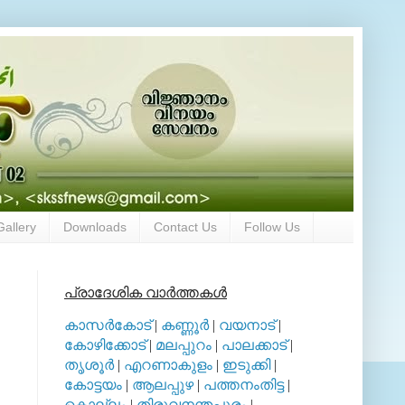
Gallery
Downloads
Contact Us
Follow Us
പ്രാദേശിക വാര്‍ത്തകള്‍
കാസര്‍കോട്
|
കണ്ണൂര്‍
|
വയനാട്
|
കോഴിക്കോട്
|
മലപ്പുറം
|
പാലക്കാട്
|
തൃശൂര്‍
|
എറണാകുളം
|
ഇടുക്കി
|
കോട്ടയം
|
ആലപ്പുഴ
|
പത്തനംതിട്ട
|
കൊല്ലം
|
തിരുവനന്തപുരം
|