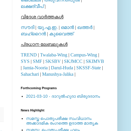
ലക്ഷദ്വീപ്
|
വിദേശ വാര്‍ത്തകള്‍
സൗദി
|
യു.എ.ഇ.
|
ഒമാന്‍
|
ഖത്തര്‍
|
ബഹ്റൈന്‍
|
കുവൈത്ത്
പ്രധാന ലേബലുകള്‍
TREND
|
Twalaba-Wing
|
Campus-Wing
|
SYS
|
SMF
|
SKSBV
|
SKJMCC
|
SKIMVB
|
Jamia-Nooria
|
Darul-Huda
|
SKSSF-State
|
Sahachari
|
Manushya-Jalika
|
Forthcoming Programs
2021-03-10 - ദാറുല്‍ഹുദാ ബിരുദദാനം
News Highlight
സമസ്ത പൊതുപരീക്ഷ സംവിധാനം
അക്കാദമിക രംഗത്തെ ഉദാത്ത മാതൃക
സമസ്ത: പൊതുപരീക്ഷ ഫലം