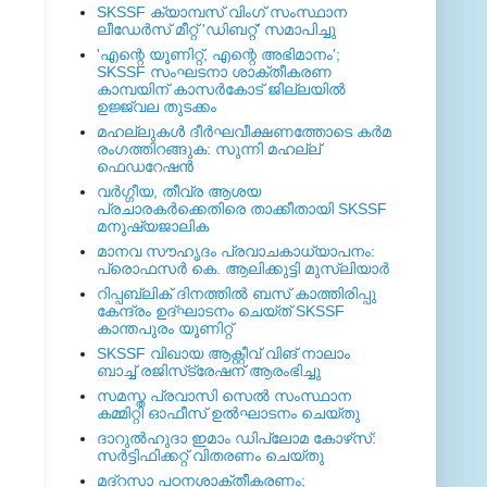
SKSSF ക്യാമ്പസ് വിംഗ് സംസ്ഥാന
ലീഡേർസ് മീറ്റ് 'ഡിബറ്റ്' സമാപിച്ചു
'എന്റെ യൂണിറ്റ്, എന്റെ അഭിമാനം';
SKSSF സംഘടനാ ശാക്തീകരണ
കാമ്പയിന് കാസര്‍കോട് ജില്ലയില്‍
ഉജ്ജ്വല തുടക്കം
മഹല്ലുകള്‍ ദീര്‍ഘവീക്ഷണത്തോടെ കര്‍മ
രംഗത്തിറങ്ങുക: സുന്നി മഹല്ല്
ഫെഡറേഷന്‍
വര്‍ഗ്ഗീയ, തീവ്ര ആശയ
പ്രചാരകര്‍ക്കെതിരെ താക്കീതായി SKSSF
മനുഷ്യജാലിക
മാനവ സൗഹൃദം പ്രവാചകാധ്യാപനം:
പ്രൊഫസർ കെ. ആലിക്കുട്ടി മുസ്ലിയാർ
റിപ്പബ്ലിക് ദിനത്തില്‍ ബസ് കാത്തിരിപ്പു
കേന്ദ്രം ഉദ്ഘാടനം ചെയ്ത്‌ SKSSF
കാന്തപുരം യൂണിറ്റ്
SKSSF വിഖായ ആക്റ്റീവ് വിങ് നാലാം
ബാച്ച് രജിസ്‌ട്രേഷന് ആരംഭിച്ചു
സമസ്ത പ്രവാസി സെല്‍ സംസ്ഥാന
കമ്മിറ്റി ഓഫീസ് ഉല്‍ഘാടനം ചെയ്തു
ദാറുല്‍ഹുദാ ഇമാം ഡിപ്ലോമ കോഴ്‌സ്:
സര്‍ട്ടിഫിക്കറ്റ് വിതരണം ചെയ്തു
മദ്‌റസാ പഠനശാക്തീകരണം;