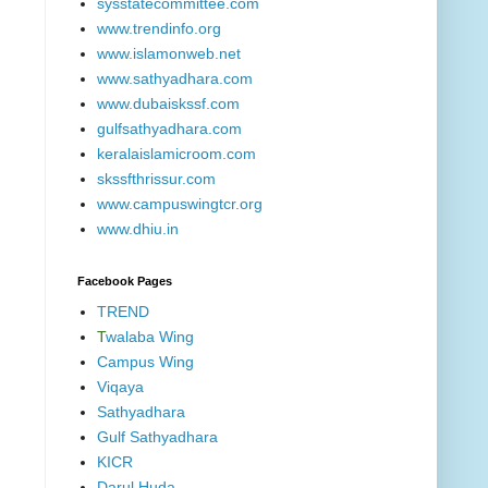
sysstatecommittee.com
www.trendinfo.org
www.islamonweb.net
www.sathyadhara.com
www.dubaiskssf.com
gulfsathyadhara.com
keralaislamicroom.com
skssfthrissur.com
www.campuswingtcr.org
www.dhiu.in
Facebook Pages
TREND
T
walaba Wing
Campus Wing
Viqaya
Sathyadhara
Gulf Sathyadhara
KICR
Darul Huda