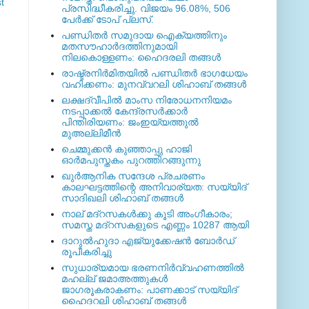
t
പ്രസിദ്ധീകരിച്ചു. വിജയം 96.08%, 506
പേര്‍ക്ക് ടോപ് പ്ലസ്.
പണ്ഡിതര്‍ സമുദായ ഐക്യത്തിനും
മതസൗഹാര്‍ദത്തിനുമായി
നിലകൊള്ളണം: ഹൈദരലി തങ്ങള്‍
രാഷ്ട്രനിര്‍മിതയില്‍ പണ്ഡിതര്‍ ഭാഗധേയം
വഹിക്കണം: മുനവ്വറലി ശിഹാബ് തങ്ങള്‍
ലക്ഷദ്വീപില്‍ മാംസ നിരോധനനിയമം
നടപ്പാക്കല്‍ കേന്ദ്രസര്‍ക്കാര്‍
പിന്തിരിയണം: ജംഇയ്യത്തുല്‍
മുഅല്ലിമീന്‍
ചെമ്മുക്കന്‍ കുഞ്ഞാപ്പു ഹാജി
ഓര്‍മപുസ്തകം പുറത്തിറങ്ങുന്നു
ഖുര്‍ആനിക സന്ദേശ പ്രചരണം
കാലഘട്ടത്തിന്റെ അനിവാര്യത: സയ്യിദ്
സാദിഖലി ശിഹാബ് തങ്ങള്‍
നാല് മദ്‌റസകള്‍ക്കു കൂടി അംഗീകാരം;
സമസ്ത മദ്‌റസകളുടെ എണ്ണം 10287 ആയി
ദാറുല്‍ഹുദാ എജ്യുക്കേഷന്‍ ബോര്‍ഡ്
രൂപീകരിച്ചു
സുധാര്യമായ ഭരണനിര്‍വ്വഹണത്തില്‍
മഹല്ല് ജമാഅത്തുകള്‍
ജാഗരൂകരാകണം: പാണക്കാട് സയ്യിദ്
ഹൈദറലി ശിഹാബ് തങ്ങള്‍