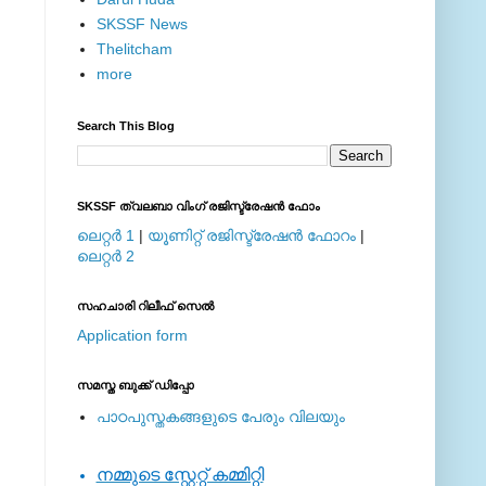
SKSSF News
Thelitcham
more
Search This Blog
SKSSF ത്വലബാ വിംഗ് രജിസ്ട്രേഷന്‍ ഫോം
ലെറ്റര്‍ 1
|
യൂണിറ്റ് രജിസ്ട്രേഷന്‍ ഫോറം
|
ലെറ്റര്‍ 2
സഹചാരി റിലീഫ് സെല്‍
Application form
സമസ്ത ബുക്ക് ഡിപ്പോ
പാഠപുസ്തകങ്ങളുടെ പേരും വിലയും
നമ്മുടെ സ്റ്റേറ്റ് കമ്മിറ്റി