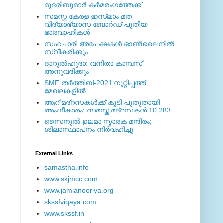
മുദരിബുമാര്‍ കര്‍മരംഗത്തേക്ക്
സമസ്ത കേരള ഇസ്ലാം മത
വിദ്യാഭ്യാസ ബോര്‍ഡ് പുതിയ
ഭാരവാഹികള്‍
സഹചാരി അപേക്ഷകൾ ഓൺലൈനിൽ
സ്വീകരിക്കും
ദാറുല്‍ഹുദാ: വനിതാ കാമ്പസ്
അനുവദിക്കും
SMF തര്‍ത്തീബ്-2021 നൂറ്റിപ്പത്ത്
മേഖലകളില്‍
ആറ് മദ്റസകള്‍ക്ക് കൂടി പുതുതായി
അംഗീകാരം; സമസ്ത മദ്റസകള്‍ 10,283
സൈനുല്‍ ഉലമാ സ്മാരക മന്ദിരം;
ശിലാസ്ഥാപനം നിര്‍വഹിച്ചു
External ‎Links
samastha.info
www.skjmcc.com
www.jamianooriya.org
skssfviqaya.com
www.skssf.in