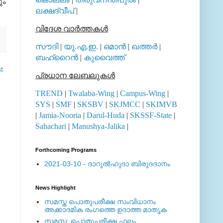
ും
ലക്ഷദ്വീപ്
|
വിദേശ വാര്‍ത്തകള്‍
സൗദി
|
യു.എ.ഇ.
|
ഒമാന്‍
|
ഖത്തര്‍
|
ബഹ്റൈന്‍
|
കുവൈത്ത്
t
പ്രധാന ലേബലുകള്‍
TREND
|
Twalaba-Wing
|
Campus-Wing
|
SYS
|
SMF
|
SKSBV
|
SKJMCC
|
SKIMVB
|
Jamia-Nooria
|
Darul-Huda
|
SKSSF-State
|
Sahachari
|
Manushya-Jalika
|
Forthcoming Programs
2021-03-10 - ദാറുല്‍ഹുദാ ബിരുദദാനം
News Highlight
സമസ്ത പൊതുപരീക്ഷ സംവിധാനം
അക്കാദമിക രംഗത്തെ ഉദാത്ത മാതൃക
സമസ്ത: പൊതുപരീക്ഷ ഫലം