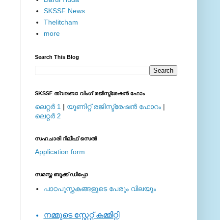
SKSSF News
Thelitcham
more
Search This Blog
SKSSF ത്വലബാ വിംഗ് രജിസ്ട്രേഷന്‍ ഫോം
ലെറ്റര്‍ 1
|
യൂണിറ്റ് രജിസ്ട്രേഷന്‍ ഫോറം
|
ലെറ്റര്‍ 2
സഹചാരി റിലീഫ് സെല്‍
Application form
സമസ്ത ബുക്ക് ഡിപ്പോ
പാഠപുസ്തകങ്ങളുടെ പേരും വിലയും
നമ്മുടെ സ്റ്റേറ്റ് കമ്മിറ്റി