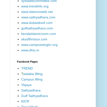
sysstatecommittee.com
www.trendinfo.org
www.islamonweb.net
www.sathyadhara.com
www.dubaiskssf.com
gulfsathyadhara.com
keralaislamicroom.com
skssfthrissur.com
www.campuswingtcr.org
www.dhiu.in
Facebook Pages
TREND
T
walaba Wing
Campus Wing
Viqaya
Sathyadhara
Gulf Sathyadhara
KICR
Darul Huda