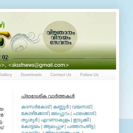
Gallery
Downloads
Contact Us
Follow Us
പ്രാദേശിക വാര്‍ത്തകള്‍
കാസര്‍കോട്
|
കണ്ണൂര്‍
|
വയനാട്
|
്യ
കോഴിക്കോട്
|
മലപ്പുറം
|
പാലക്കാട്
|
്‍
തൃശൂര്‍
|
എറണാകുളം
|
ഇടുക്കി
|
ു
.
കോട്ടയം
|
ആലപ്പുഴ
|
പത്തനംതിട്ട
|
പ്
കൊല്ലം
|
തിരുവനന്തപുരം
|