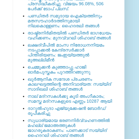
പ്രസിദ്ധീകരിച്ചു. വിജയം 96.08%, 506
പേര്‍ക്ക് ടോപ് പ്ലസ്.
പണ്ഡിതര്‍ സമുദായ ഐക്യത്തിനും
മതസൗഹാര്‍ദത്തിനുമായി
നിലകൊള്ളണം: ഹൈദരലി തങ്ങള്‍
രാഷ്ട്രനിര്‍മിതയില്‍ പണ്ഡിതര്‍ ഭാഗധേയം
വഹിക്കണം: മുനവ്വറലി ശിഹാബ് തങ്ങള്‍
ലക്ഷദ്വീപില്‍ മാംസ നിരോധനനിയമം
നടപ്പാക്കല്‍ കേന്ദ്രസര്‍ക്കാര്‍
പിന്തിരിയണം: ജംഇയ്യത്തുല്‍
മുഅല്ലിമീന്‍
ചെമ്മുക്കന്‍ കുഞ്ഞാപ്പു ഹാജി
ഓര്‍മപുസ്തകം പുറത്തിറങ്ങുന്നു
ഖുര്‍ആനിക സന്ദേശ പ്രചരണം
കാലഘട്ടത്തിന്റെ അനിവാര്യത: സയ്യിദ്
സാദിഖലി ശിഹാബ് തങ്ങള്‍
നാല് മദ്‌റസകള്‍ക്കു കൂടി അംഗീകാരം;
സമസ്ത മദ്‌റസകളുടെ എണ്ണം 10287 ആയി
ദാറുല്‍ഹുദാ എജ്യുക്കേഷന്‍ ബോര്‍ഡ്
രൂപീകരിച്ചു
സുധാര്യമായ ഭരണനിര്‍വ്വഹണത്തില്‍
മഹല്ല് ജമാഅത്തുകള്‍
ജാഗരൂകരാകണം: പാണക്കാട് സയ്യിദ്
ഹൈദറലി ശിഹാബ് തങ്ങള്‍