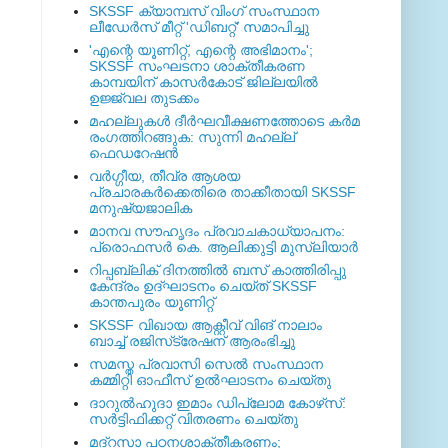
SKSSF ക്യാമ്പസ് വിംഗ് സംസ്ഥാന
ലീഡേർസ് മീറ്റ് 'ഡിബറ്റ്' സമാപിച്ചു
'എന്റെ യൂണിറ്റ്, എന്റെ അഭിമാനം';
SKSSF സംഘടനാ ശാക്തീകരണ
കാമ്പയിന് കാസര്‍കോട് ജില്ലയില്‍
ഉജ്ജ്വല തുടക്കം
മഹല്ലുകള്‍ ദീര്‍ഘവീക്ഷണത്തോടെ കര്‍മ
രംഗത്തിറങ്ങുക: സുന്നി മഹല്ല്
ഫെഡറേഷന്‍
വര്‍ഗ്ഗീയ, തീവ്ര ആശയ
പ്രചാരകര്‍ക്കെതിരെ താക്കീതായി SKSSF
മനുഷ്യജാലിക
മാനവ സൗഹൃദം പ്രവാചകാധ്യാപനം:
പ്രൊഫസർ കെ. ആലിക്കുട്ടി മുസ്ലിയാർ
റിപ്പബ്ലിക് ദിനത്തില്‍ ബസ് കാത്തിരിപ്പു
കേന്ദ്രം ഉദ്ഘാടനം ചെയ്ത്‌ SKSSF
കാന്തപുരം യൂണിറ്റ്
SKSSF വിഖായ ആക്റ്റീവ് വിങ് നാലാം
ബാച്ച് രജിസ്‌ട്രേഷന് ആരംഭിച്ചു
സമസ്ത പ്രവാസി സെല്‍ സംസ്ഥാന
കമ്മിറ്റി ഓഫീസ് ഉല്‍ഘാടനം ചെയ്തു
ദാറുല്‍ഹുദാ ഇമാം ഡിപ്ലോമ കോഴ്‌സ്:
സര്‍ട്ടിഫിക്കറ്റ് വിതരണം ചെയ്തു
മദ്‌റസാ പഠനശാക്തീകരണം;