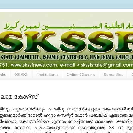
inks
SKSSF
Institutions
Online Classes
Samastha
പ്ലോമ കോഴ്‌സ്
്തിനും പുരോഗതിക്കും മഹല്ലു നിവാസികളുടെ ക്ഷേമൈശ്വര
 ഇമാമുമാര്‍ക്ക് ദാറുല്‍ ഹുദാ സെന്റര്‍ ഫോര്‍ പബ്ലിക് എജുക്കേഷന
പ്ലോമ കോഴ്‌സിന്‍റെ മൂന്നാം ബാച്ചിലേക്ക് അപേക്ഷ ക്ഷണിച്ച
ുറയാത്ത സേവന പരിചയമുള്ളവര്‍ക്ക് ഫെബ്രുവരി
28
ന് മുമ്