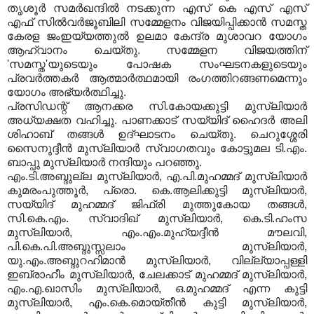
തൃശൂര്‍ സമര്‍ഖന്ദില്‍ നടക്കുന്ന എസ് കെ എസ് എസ്
എഫ് സില്‍വര്‍ജൂബിലി സമ്മേളനം വിജയിപ്പിക്കാന്‍ സമസ്ത
കേരള ജംഇയ്യത്തുല്‍ ഉലമാ കേന്ദ്ര മുശാവറ യോഗം
ആഹ്വാനം ചെയ്തു. സമ്മേളന വിജയത്തിന്
'സമസ്ത'യുടെയും പോഷക സംഘടനകളുടെയും
പ്രവര്‍ത്തകര്‍ ആത്മാര്‍ത്ഥമായി രംഗത്തിറങ്ങണമെന്നും
യോഗം അഭ്യര്‍ത്ഥിച്ചു.
പ്രസിഡന്റ് ആനക്കര സി.കോയക്കുട്ടി മുസ്‌ലിയാര്‍
അധ്യക്ഷത വഹിച്ചു. പാണക്കാട് സയ്യിദ് ഹൈദര്‍ അലി
ശിഹാബ് തങ്ങള്‍ ഉദ്ഘാടനം ചെയ്തു. ചെറുശ്ശേരി
സൈനുദ്ദീന്‍ മുസ്‌ലിയാര്‍ സ്വാഗതവും കോട്ടുമല ടി.എം.
ബാപ്പു മുസ്‌ലിയാര്‍ നന്ദിയും പറഞ്ഞു.
എം.ടി.അബ്ദുല്ല മുസ്‌ലിയാര്‍, എ.പി.മുഹമ്മദ് മുസ്‌ലിയാര്‍
കുമരംപുത്തൂര്‍, പ്രൊ. കെ.ആലിക്കുട്ടി മുസ്‌ലിയാര്‍,
സയ്യിദ് മുഹമ്മദ് ജിഫ്രി മുത്തുകോയ തങ്ങള്‍,
സി.കെ.എം. സ്വാദിഖ് മുസ്‌ലിയാര്‍, കെ.ടി.ഹംസ
മുസ്‌ലിയാര്‍, എം.എം.മുഹ്‌യദ്ദീന്‍ മൗലവി,
പി.കെ.പി.അബ്ദുസ്സലാം മുസ്‌ലിയാര്‍,
യു.എം.അബ്ദുറഹിമാന്‍ മുസ്‌ലിയാര്‍, വില്ല്യാപ്പള്ളി
ഇബ്രാഹീം മുസ്‌ലിയാര്‍, ചേലക്കാട് മുഹമ്മദ് മുസ്‌ലിയാര്‍,
എം.എ.ഖാസിം മുസ്‌ലിയാര്‍, ഒ.മുഹമ്മദ് എന്ന കുട്ടി
മുസ്‌ലിയാര്‍, എം.കെ.മൊയ്തീന്‍ കുട്ടി മുസ്‌ലിയാര്‍,