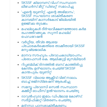
SKSSF ക്യാമ്പസ് വിംഗ് സംസ്ഥാന
ലീഡേർസ് മീറ്റ് 'ഡിബറ്റ്' സമാപിച്ചു
'എന്റെ യൂണിറ്റ്, എന്റെ അഭിമാനം';
SKSSF സംഘടനാ ശാക്തീകരണ
കാമ്പയിന് കാസര്‍കോട് ജില്ലയില്‍
ഉജ്ജ്വല തുടക്കം
മഹല്ലുകള്‍ ദീര്‍ഘവീക്ഷണത്തോടെ കര്‍മ
രംഗത്തിറങ്ങുക: സുന്നി മഹല്ല്
ഫെഡറേഷന്‍
വര്‍ഗ്ഗീയ, തീവ്ര ആശയ
പ്രചാരകര്‍ക്കെതിരെ താക്കീതായി SKSSF
മനുഷ്യജാലിക
മാനവ സൗഹൃദം പ്രവാചകാധ്യാപനം:
പ്രൊഫസർ കെ. ആലിക്കുട്ടി മുസ്ലിയാർ
റിപ്പബ്ലിക് ദിനത്തില്‍ ബസ് കാത്തിരിപ്പു
കേന്ദ്രം ഉദ്ഘാടനം ചെയ്ത്‌ SKSSF
കാന്തപുരം യൂണിറ്റ്
SKSSF വിഖായ ആക്റ്റീവ് വിങ് നാലാം
ബാച്ച് രജിസ്‌ട്രേഷന് ആരംഭിച്ചു
സമസ്ത പ്രവാസി സെല്‍ സംസ്ഥാന
കമ്മിറ്റി ഓഫീസ് ഉല്‍ഘാടനം ചെയ്തു
ദാറുല്‍ഹുദാ ഇമാം ഡിപ്ലോമ കോഴ്‌സ്:
സര്‍ട്ടിഫിക്കറ്റ് വിതരണം ചെയ്തു
മദ്‌റസാ പഠനശാക്തീകരണം;