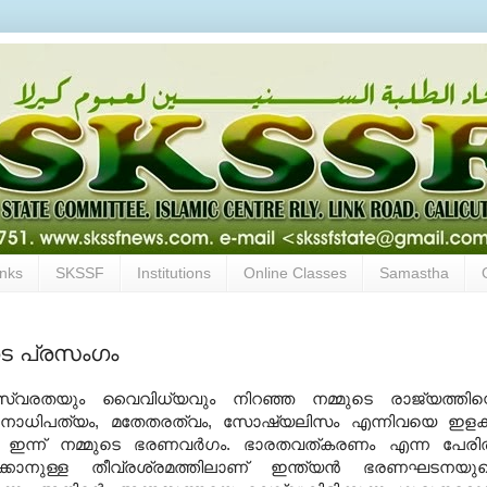
inks
SKSSF
Institutions
Online Classes
Samastha
െ പ്രസംഗം
തയും വൈവിധ്യവും നിറഞ്ഞ നമ്മുടെ രാജ്യത്തിന്
ാധിപത്യം, മതേതരത്വം, സോഷ്യലിസം എന്നിവയെ ഇളക്
ണ് ഇന്ന് നമ്മുടെ ഭരണവര്‍ഗം. ഭാരതവത്കരണം എന്ന പേരില
ിക്കാനുള്ള തീവ്രശ്രമത്തിലാണ് ഇന്ത്യന്‍ ഭരണഘടനയു