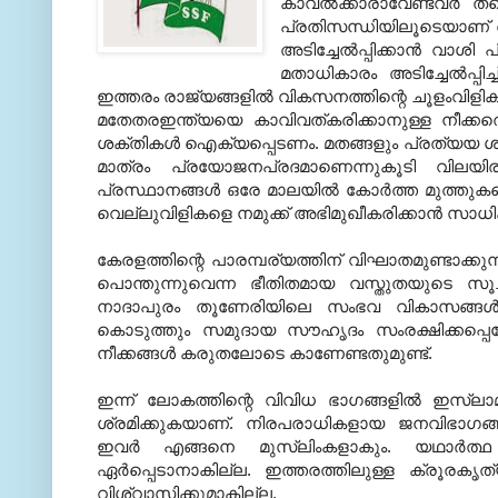
കാവല്‍ക്കാരാവേണ്ടവര്‍ 
പ്രതിസന്ധിയിലൂടെയാണ് രാ
അടിച്ചേല്‍പ്പിക്കാന്‍ വാശി പ
മതാധികാരം അടിച്ചേല്‍പ്പി
ഇത്തരം രാജ്യങ്ങളില്‍ വികസനത്തിന്റെ ചൂളംവിളികള
മതേതരഇന്ത്യയെ കാവിവത്കരിക്കാനുള്ള നീക്കത
ശക്തികള്‍ ഐക്യപ്പെടണം. മതങ്ങളും പ്രത്യയ ശാസ
മാത്രം പ്രയോജനപ്രദമാണെന്നുകൂടി വിലയിരു
പ്രസ്ഥാനങ്ങള്‍ ഒരേ മാലയില്‍ കോര്‍ത്ത മുത്തുകളെ
വെല്ലുവിളികളെ നമുക്ക് അഭിമുഖീകരിക്കാന്‍ സാധിക
കേരളത്തിന്റെ പാരമ്പര്യത്തിന് വിഘാതമുണ്ടാക്കുന
പൊന്തുന്നുവെന്ന ഭീതിതമായ വസ്തുതയുടെ സൂചന
നാദാപുരം തൂണേരിയിലെ സംഭവ വികാസങ്ങള്‍ ഞെട
കൊടുത്തും സമുദായ സൗഹൃദം സംരക്ഷിക്കപ്പെടേണ്
നീക്കങ്ങള്‍ കരുതലോടെ കാണേണ്ടതുമുണ്ട്.
ഇന്ന് ലോകത്തിന്റെ വിവിധ ഭാഗങ്ങളില്‍ ഇസ്‌ലാ
ശ്രമിക്കുകയാണ്. നിരപരാധികളായ ജനവിഭാഗങ്
ഇവര്‍ എങ്ങനെ മുസ്‌ലിംകളാകും. യഥാര്‍ത്ഥ
ഏര്‍പ്പെടാനാകില്ല. ഇത്തരത്തിലുള്ള ക്രൂരകൃ
വിശ്വാസിക്കുമാകില്ല.