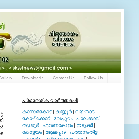
Gallery
Downloads
Contact Us
Follow Us
പ്രാദേശിക വാര്‍ത്തകള്‍
കാസര്‍കോട്
|
കണ്ണൂര്‍
|
വയനാട്
|
റെ
കോഴിക്കോട്
|
മലപ്പുറം
|
പാലക്കാട്
|
കി
തൃശൂര്‍
|
എറണാകുളം
|
ഇടുക്കി
|
്‍
കോട്ടയം
|
ആലപ്പുഴ
|
പത്തനംതിട്ട
|
ടെ
കൊല്ലം
|
തിരുവനന്തപുരം
|