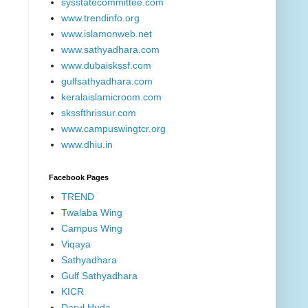
sysstatecommittee.com
www.trendinfo.org
www.islamonweb.net
www.sathyadhara.com
www.dubaiskssf.com
gulfsathyadhara.com
keralaislamicroom.com
skssfthrissur.com
www.campuswingtcr.org
www.dhiu.in
Facebook Pages
TREND
T
walaba Wing
Campus Wing
Viqaya
Sathyadhara
Gulf Sathyadhara
KICR
Darul Huda