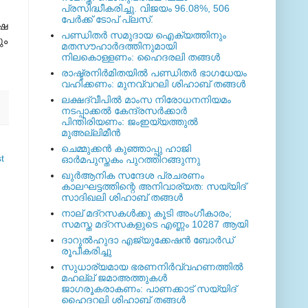
പ്രസിദ്ധീകരിച്ചു. വിജയം 96.08%, 506
പേര്‍ക്ക് ടോപ് പ്ലസ്.
ോഷ
പണ്ഡിതര്‍ സമുദായ ഐക്യത്തിനും
ും
മതസൗഹാര്‍ദത്തിനുമായി
നിലകൊള്ളണം: ഹൈദരലി തങ്ങള്‍
രാഷ്ട്രനിര്‍മിതയില്‍ പണ്ഡിതര്‍ ഭാഗധേയം
വഹിക്കണം: മുനവ്വറലി ശിഹാബ് തങ്ങള്‍
ലക്ഷദ്വീപില്‍ മാംസ നിരോധനനിയമം
നടപ്പാക്കല്‍ കേന്ദ്രസര്‍ക്കാര്‍
പിന്തിരിയണം: ജംഇയ്യത്തുല്‍
മുഅല്ലിമീന്‍
ചെമ്മുക്കന്‍ കുഞ്ഞാപ്പു ഹാജി
t
ഓര്‍മപുസ്തകം പുറത്തിറങ്ങുന്നു
ഖുര്‍ആനിക സന്ദേശ പ്രചരണം
കാലഘട്ടത്തിന്റെ അനിവാര്യത: സയ്യിദ്
സാദിഖലി ശിഹാബ് തങ്ങള്‍
നാല് മദ്‌റസകള്‍ക്കു കൂടി അംഗീകാരം;
സമസ്ത മദ്‌റസകളുടെ എണ്ണം 10287 ആയി
ദാറുല്‍ഹുദാ എജ്യുക്കേഷന്‍ ബോര്‍ഡ്
രൂപീകരിച്ചു
സുധാര്യമായ ഭരണനിര്‍വ്വഹണത്തില്‍
മഹല്ല് ജമാഅത്തുകള്‍
ജാഗരൂകരാകണം: പാണക്കാട് സയ്യിദ്
ഹൈദറലി ശിഹാബ് തങ്ങള്‍