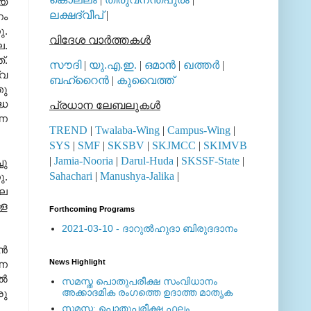
ായ
ലക്ഷദ്വീപ്
|
ണം
ു.
വിദേശ വാര്‍ത്തകള്‍
ല.
്.
സൗദി
|
യു.എ.ഇ.
|
ഒമാന്‍
|
ഖത്തര്‍
|
്വ
ബഹ്റൈന്‍
|
കുവൈത്ത്
തു
്ധ
പ്രധാന ലേബലുകള്‍
്ന
TREND
|
Twalaba-Wing
|
Campus-Wing
|
SYS
|
SMF
|
SKSBV
|
SKJMCC
|
SKIMVB
|
Jamia-Nooria
|
Darul-Huda
|
SKSSF-State
|
ചു
Sahachari
|
Manushya-Jalika
|
ു.
ില
്ള
Forthcoming Programs
2021-03-10 - ദാറുല്‍ഹുദാ ബിരുദദാനം
്‍
News Highlight
്ന
്‍
സമസ്ത പൊതുപരീക്ഷ സംവിധാനം
അക്കാദമിക രംഗത്തെ ഉദാത്ത മാതൃക
രു
സമസ്ത: പൊതുപരീക്ഷ ഫലം