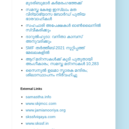
മുദരിബുമാര്‍ കര്‍മരംഗത്തേക്ക്
സമസ്ത കേരള ഇസ്ലാം മത
വിദ്യാഭ്യാസ ബോര്‍ഡ് പുതിയ
ഭാരവാഹികള്‍
സഹചാരി അപേക്ഷകൾ ഓൺലൈനിൽ
സ്വീകരിക്കും
ദാറുല്‍ഹുദാ: വനിതാ കാമ്പസ്
അനുവദിക്കും
SMF തര്‍ത്തീബ്-2021 നൂറ്റിപ്പത്ത്
മേഖലകളില്‍
ആറ് മദ്റസകള്‍ക്ക് കൂടി പുതുതായി
അംഗീകാരം; സമസ്ത മദ്റസകള്‍ 10,283
സൈനുല്‍ ഉലമാ സ്മാരക മന്ദിരം;
ശിലാസ്ഥാപനം നിര്‍വഹിച്ചു
External ‎Links
samastha.info
www.skjmcc.com
www.jamianooriya.org
skssfviqaya.com
www.skssf.in