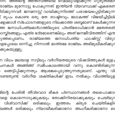
തന്നെ. അതിന്റെ അന്തസത്തയെ വെല്ലുവിളിക്കുന്ന ഗുരുതരമ
ജ്യം മുന്നോട്ടു പോകുന്നത്. ഇന്ത്യന്‍ വ്യവസ്ഥക്ക് ഏകഭര
ിടിക്കുന്നവര്‍ ജനമനസ്സ് വായിക്കുന്നിടത്ത് പരാജയപ്പെട്ടിരിക്കുന്ന
ച്ച് രൂപം കൊണ്ട ഒരു മത രാഷ്ട്രവും ലോകത്ത് വിജയിച്ചിട്ടില്
േക്കാള്‍ സ്‌ഫോടനങ്ങളുടെ നിലക്കാത്ത ശബ്ദമാണ് കേള്‍ക്കുന്നത
്തെ ജനാധിപത്യമാര്‍ഗത്തിലൂടെ പ്രതിരോധിക്കാന്‍ മതേതരത
്ത്രങ്ങളും എത്ര ഭദ്രമാണെങ്കിലും അത് ജനജീവിതത്തിന് എന്
ത്തപ്പെടണം. രാജ്യത്തെ ജനാധിപത്യ ഫാഷിസ്റ്റ് വിരുദ
പ്പോലെ ഒന്നിച്ചു നിന്നാല്‍ മാത്രമേ രാജ്യം അഭിമുഖീകരിക്കുന
്കുകയുള്ളൂ.
്ന വിധം മലയാള നാട്ടിലും വര്‍ഗീയതയുടെ വിഷവിത്തുകള്‍ മുളച്
കള്‍ അങ്ങിങ്ങ് സമീപകാലത്തായി വന്നു കൊണ്ടിരിക്കുന്ന
്ടിപ്പിക്കുന്നതും ആശങ്കപ്പെടുത്തുന്നതുമാണ്. എന്തു വ
ടതുണ്ട്. വര്‍ഗീയ ശക്തികള്‍ക്ക് ഇടം നല്‍കും വിധത്തിലുള
മിന്റെ പേരില്‍ തീവ്രവാദ ഭീകര പ്രസ്ഥാനങ്ങള്‍ തലപൊക്കാന
ങളെ കൊന്നൊടുക്കുകയും തോക്കിനിരയാക്കുകയും ചെയ്യുന
 വിശ്വാസിക്ക് ഒരിക്കലും ഇത്തരം ക്രൂര ചെയ്തികളില
ത്യങ്ങള്‍ ഒരിക്കലും ന്യായീകരിക്കാനോ അംഗീകരിക്കാനോ ഒ