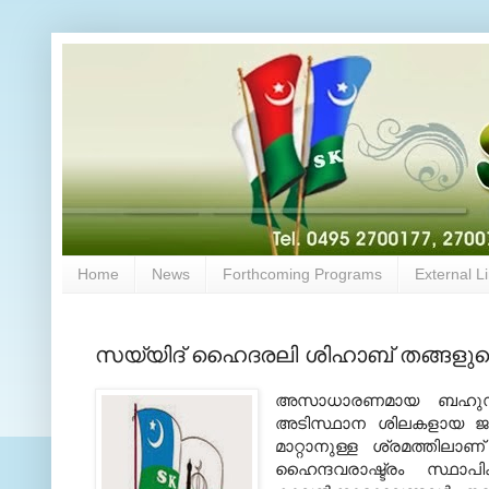
Home
News
Forthcoming Programs
External L
സയ്യിദ് ഹൈദരലി ശിഹാബ് തങ്ങളുട
അസാധാരണമായ ബഹുസ്വര
അടിസ്ഥാന ശിലകളായ ജന
മാറ്റാനുള്ള ശ്രമത്തിലാ
ഹൈന്ദവരാഷ്ട്രം സ്ഥാപ