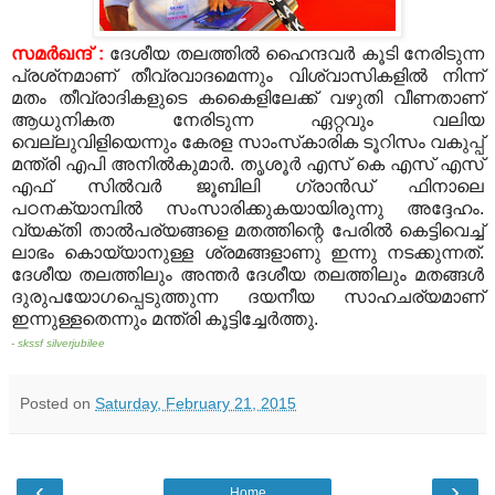
സമര്‍ഖന്ദ് :
ദേശീയ തലത്തില്‍ ഹൈന്ദവര്‍ കൂടി നേരിടുന്ന
പ്രശ്‌നമാണ് തീവ്രവാദമെന്നും വിശ്വാസികളില്‍ നിന്ന്
മതം തീവ്രാദികളുടെ കകൈളിലേക്ക് വഴുതി വീണതാണ്
ആധുനികത നേരിടുന്ന ഏറ്റവും വലിയ
വെല്ലുവിളിയെന്നും കേരള സാംസ്‌കാരിക ടൂറിസം വകുപ്പ്
മന്ത്രി എപി അനില്‍കുമാര്‍. തൃശൂര്‍ എസ് കെ എസ് എസ്
എഫ് സില്‍വര്‍ ജൂബിലി ഗ്രാന്‍ഡ് ഫിനാലെ
പഠനക്യാമ്പില്‍ സംസാരിക്കുകയായിരുന്നു അദ്ദേഹം.
വ്യക്തി താല്‍പര്യങ്ങളെ മതത്തിന്റെ പേരില്‍ കെട്ടിവെച്ച്
ലാഭം കൊയ്യാനുള്ള ശ്രമങ്ങളാണു ഇന്നു നടക്കുന്നത്.
ദേശീയ തലത്തിലും അന്തര്‍ ദേശീയ തലത്തിലും മതങ്ങള്‍
ദുരുപയോഗപ്പെടുത്തുന്ന ദയനീയ സാഹചര്യമാണ്
ഇന്നുള്ളതെന്നും മന്ത്രി കൂട്ടിച്ചേര്‍ത്തു.
- skssf silverjubilee
Posted on
Saturday, February 21, 2015
‹
›
Home