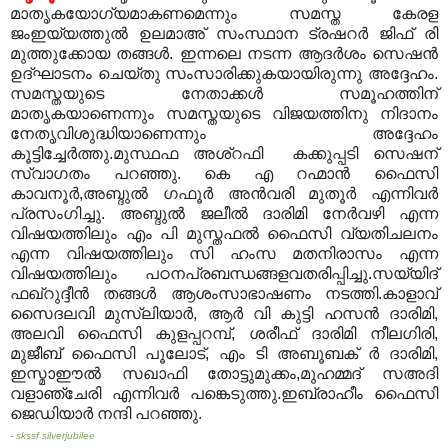
മാതൃകയോഗ്യമാകണമെന്നും സമസ്ത കേരള
ജംഇയ്യത്തുല്‍ ഉലമാഅ് സംസ്ഥാന ട്രഷറര്‍ ജിഫ് രി
മുത്തുക്കോയ തങ്ങള്‍. ഇന്നലെ നടന്ന ആദര്‍ശം സെഷന്‍
ഉദ്ഘാടനം ചെയ്തു സംസാരിക്കുകയായിരുന്നു അദ്ദേഹം.
സമസ്തയുടെ നേതാക്കള്‍ സമൂഹത്തിന്
മാതൃകയാണെന്നും സമസ്തയുടെ വിജയത്തിനു നിദാനം
നേതൃവിശുദ്ധിയാണെന്നും അദ്ദേഹം
കൂട്ടിച്ചേര്‍ത്തു.മുസ്ഥഫ അശ്‌റഫി കക്കുപ്പടി സെഷന്
സ്വാഗതം പറഞ്ഞു. കെ എ റഹ്മാന്‍ ഫൈസി
കാവനൂര്‍,അബ്ദുല്‍ ഗഫൂര്‍ അന്‍വരി മുതൂര്‍ എന്നിവര്‍
പ്രസംഗിച്ചു. അബ്ദുല്‍ ജലീല്‍ ദാരിമി നേര്‍വഴി എന്ന
വിഷയത്തിലും എം പി മുസ്തഫല്‍ ഫൈസി വ്യതിചലനം
എന്ന വിഷയത്തിലും സി ഹംസ മതനിരാസം എന്ന
വിഷയത്തിലും പഠനപ്രബന്ധങ്ങളവതരിപ്പിച്ചു.സയ്യിദ്
ഫഖ്‌റുദ്ദീന്‍ തങ്ങള്‍ ആശംസാഭാഷണം നടത്തി.കാളാവ്
സൈദലവി മുസ്‌ലിയാര്‍, ആര്‍ വി കുട്ടി ഹസന്‍ ദാരിമി,
അലവി ഫൈസി കുളപ്പറമ്പ്, ശരീഫ് ദാരിമി നീലഗിരി,
മുജീബ് ഫൈസി പൂലോട്, എം ടി അബൂബക് ര്‍ ദാരിമി,
ഇസ്മാഈല്‍ സഖാഫി തോട്ടുമുക്കം,മുഹമ്മദ് സഅദി
വളാഞ്ചേരി എന്നിവര്‍ പങ്കെടുത്തു.ഇബ്രാഹീം ഫൈസി
ജെഡിയാര്‍ നന്ദി പറഞ്ഞു.
- skssf silverjubilee