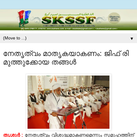
▼
നേതൃത്വം മാതൃകയാകണം: ജിഫ് രി
മുത്തുക്കോയ തങ്ങള്‍
തൃശൂര്‍ :
നേതൃത്വം വിശുദ്ധമാകണമെന്നും സമൂഹത്തിന്