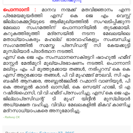
പ്രസംഗിക്കുന്നു
പൊന്നാാനി :
മാനവ നന്മക്ക് മതവിജ്ഞാനം എന്ന
പ്രമേയമുയര്‍ത്തി എസ് കെ ജെ എം വെസ്റ്റ്
ജില്ലാകമ്മറ്റിയുടെ ആഭിമുഖ്യത്തില്‍ സംഘടിപ്പിക്കുന്ന
മേഖലാ സംഗമത്തിന് പൊന്നാനിയില്‍ തുടക്കമായി.
കറുകത്തിരുത്തി മദ്രസയില്‍ നടന്ന മേഖലയിലെ
മതാധ്യാപകരും മഹല്ല് ഭാരവാഹികളും സംബന്ധിച്ച
സംഗമത്തില്‍ സമസ്ത പ്രസിഡന്റ് സി കേയക്കുട്ടി
മുസ്‌ലിയാര്‍ പ്രാര്‍ത്ഥന നടത്തി.
എസ് കെ ജെ എം സംസ്ഥാനസെക്രട്ടറി ഷാഹുല്‍ ഹമീദ്
മാസ്റ്റര്‍ മേല്‍മുറി മുഖ്യപ്രഭാഷണം നടത്തി. പൊന്നാനി
മഖ്ദൂം എം പി മുത്തുക്കോയ തങ്ങള്‍, നരിപ്പറമ്പ് കെ കെ
എസ് ആറ്റക്കോയ തങ്ങള്‍, പി വി മുഹമ്മദ് മൗലവി, സി എം
ബഷീര്‍ ആനക്കര, അബ്ദുല്‍ജലീല്‍ റഹ്മാനി വാണിയൂര്‍, പി
കെ അബ്ദുല്‍ കാദര്‍ ഖാസിമി, കെ സെയ്ദ് ഹാജി, ടി എ
റഷീദ്‌ഫൈസി, വി വി ഹമീദ് പ്രസംഗിച്ചു. എസ് കെ ജെ എം
ജില്ലാപ്രസിഡന്റ് ടി മുഹ് യിദ്ദീന്‍ മുസ്‌ലിയാര്‍
അധ്യക്ഷത വഹിച്ചു. വിവിധ മേഖലകളില്‍ മികവ് കാണിച്ച
മദ്‌റസാധ്യാപകരെ അനുമോദിച്ചു.
- Rafeeq CK