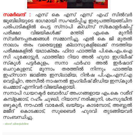
സമര്‍ഖന്ദ് :
എസ് കെ എസ് എസ് എഫ് സില്‍വര്‍
ജൂബിലിയുടെ ഭാഗമായി സംഘടിപ്പിച്ച ഇരുപത്തിയഞ്ചിന
പരിപാടികളില്‍ പെട്ട സ്‌നാപി കിഡ്‌സ് സ്‌കോളര്‍ഷിപ്പ്
പരീക്ഷാ വിജയികള്‍ക്ക് മന്ത്രി എംകെ മുനീര്‍
സ്വര്‍ണപ്പതക്കങ്ങള്‍ സമ്മാനിച്ചു. എല്‍ കെ ജി മുതല്‍
നാലാം തരം വരെയുള്ള ക്ലാസുകളിലേക്ക് നടത്തിയ
പരീക്ഷകളില്‍ യഥാക്രമം ഫിദാ ഫാത്തിമ പി.കെ.എം.ഐ
സി പൂക്കോട്ടൂര്‍, ഫാത്തിമാ റിയാ അല്‍ ഹുദാ ഇഗ്ലീഷ്
സ്‌കൂള്‍ പട്ടര്‍കുളം, സനാ ഫര്‍ഹാ അല്‍ ഇര്‍ഷാദ്
ചെറുകുളമ്പ്, മൂന്നാം തരത്തില്‍ നിന്നും ഫാത്തിമ
ഇഹ്‌സാന ജാമിഅ ഇസ്‌ലാമിയ, റിന്‍ഷ പി.എം.എസ്.എ
വെട്ടിച്ചിറ, അസീല്‍ നാഷനല്‍ ഇംഗ്ലീഷ് മീഡിയ ഇസ്‌കൂള്‍
ചെമ്മാട് എന്നിവര്‍ വിജയികളായി.
സനാപി ഡയറക്ടര്‍ ബോര്‍ഡ് അംഗങ്ങളായ എം.കെ റശീദ്
കമ്പ്‌ളക്കാട്, റഹീം ചുഴലി, റിയാസ് നരിക്കുനി, ശംസുദ്ധീന്‍
ഒഴുകൂര്‍, നൗഫല്‍ വാകേരി, ഖയ്യൂം കാടമ്പോട്, അബ്ദുല്‍
മജീദ് കൊടക്കാട്, സുബൈര്‍ ഹുദവി തുടങ്ങിയവര്‍
സംബന്ധിച്ചു.
- skssf silverjubilee