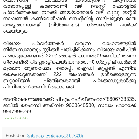
വാടാനപ്പള്ളി കാഞ്ഞാണി വഴി വെസ്റ്റ് ഫോര്‍ട്ടില്‍
പ്രവര്‍ത്തകരെ ഇറക്കി അയ്യന്തോള്‍ വഴി ലുലു ഇന്റര്‍
നാഷണല്‍ കണ്‍വെന്‍ഷന്‍ സെന്ററിന്റ സമീപമുള്ള മാത
അമൃതാനന്ദമയി (വിദ്യാലയം) ഗ്രൗണ്ടില്‍ പാര്‍ക്ക്
ചെയ്യുക
വിഖായ പ്രവര്‍ത്തകര്‍ വരുന്ന വാഹനങ്ങളില്‍
നിര്‍ബന്ധമായും സ്റ്റിക്കര്‍ പതിച്ചിരിക്കണം. വിഖായ മാര്‍ച്ചില്‍
പങ്കെടുക്കേണ്ടവര്‍ 22ന് ഞായര്‍ കാലത്ത് 9മണിക്ക് തന്നെ
ഗ്രൗണ്ടില്‍ റിപ്പോര്‍ട്ട് ചെയ്യേണ്ടതാണ്. ഗ്രൂപ്പ് ലീഡര്‍മാര്‍
മുഖേന യൂണിഫോം, തൊപ്പി, ഐഡി കൂപ്പണ്‍ എന്നിവ
കൈപറ്റേണ്ടതാണ്. 222 അംഗങ്ങള്‍ ഉള്‍ക്കൊള്ളുന്ന
ബറ്റാലിയന്‍ പ്രത്യേകമായി പ്ലക്കാഡുകള്‍ക്കു
പിന്നിലാണ് അണിനിരക്കേണ്ടത്.
അന്വേഷണങ്ങള്‍ക്ക് : പി എം റഫീഖ് അഹമദ് 8606733335,
ജലീല്‍ ഫൈസി അരിമ്പ്ര 9633648530, സലാം ഫറോക്ക്
9947999399
- skssf silverjubilee
Posted on
Saturday, February 21, 2015