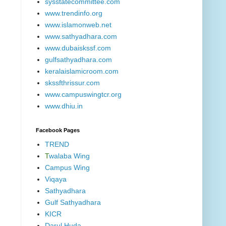
sysstatecommittee.com
www.trendinfo.org
www.islamonweb.net
www.sathyadhara.com
www.dubaiskssf.com
gulfsathyadhara.com
keralaislamicroom.com
skssfthrissur.com
www.campuswingtcr.org
www.dhiu.in
Facebook Pages
TREND
T
walaba Wing
Campus Wing
Viqaya
Sathyadhara
Gulf Sathyadhara
KICR
Darul Huda