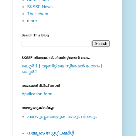
SKSSF News
Thelitcham
more
Search This Blog
SKSSF ത്വലബാ വിംഗ് രജിസ്ട്രേഷന്‍ ഫോം
ലെറ്റര്‍ 1
|
യൂണിറ്റ് രജിസ്ട്രേഷന്‍ ഫോറം
|
ലെറ്റര്‍ 2
സഹചാരി റിലീഫ് സെല്‍
Application form
സമസ്ത ബുക്ക് ഡിപ്പോ
പാഠപുസ്തകങ്ങളുടെ പേരും വിലയും
നമ്മുടെ സ്റ്റേറ്റ് കമ്മിറ്റി