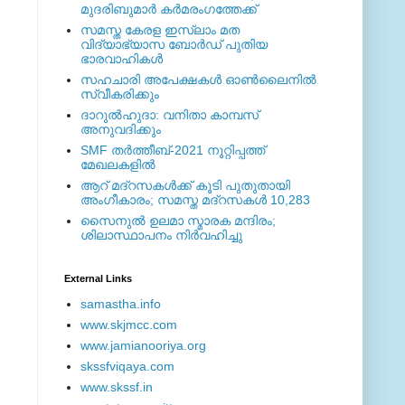
മുദരിബുമാര്‍ കര്‍മരംഗത്തേക്ക്
സമസ്ത കേരള ഇസ്ലാം മത
വിദ്യാഭ്യാസ ബോര്‍ഡ് പുതിയ
ഭാരവാഹികള്‍
സഹചാരി അപേക്ഷകൾ ഓൺലൈനിൽ
സ്വീകരിക്കും
ദാറുല്‍ഹുദാ: വനിതാ കാമ്പസ്
അനുവദിക്കും
SMF തര്‍ത്തീബ്-2021 നൂറ്റിപ്പത്ത്
മേഖലകളില്‍
ആറ് മദ്റസകള്‍ക്ക് കൂടി പുതുതായി
അംഗീകാരം; സമസ്ത മദ്റസകള്‍ 10,283
സൈനുല്‍ ഉലമാ സ്മാരക മന്ദിരം;
ശിലാസ്ഥാപനം നിര്‍വഹിച്ചു
External ‎Links
samastha.info
www.skjmcc.com
www.jamianooriya.org
skssfviqaya.com
www.skssf.in