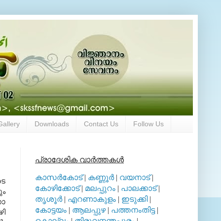
Gallery
Downloads
Contact Us
Follow Us
പ്രാദേശിക വാര്‍ത്തകള്‍
കാസര്‍കോട്
|
കണ്ണൂര്‍
|
വയനാട്
|
ടെ
കോഴിക്കോട്
|
മലപ്പുറം
|
പാലക്കാട്
|
ും
തൃശൂര്‍
|
എറണാകുളം
|
ഇടുക്കി
|
നാ
കോട്ടയം
|
ആലപ്പുഴ
|
പത്തനംതിട്ട
|
ഴി
കൊല്ലം
|
തിരുവനന്തപുരം
|