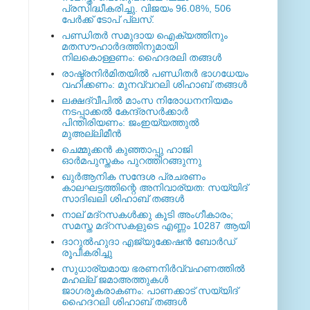
പ്രസിദ്ധീകരിച്ചു. വിജയം 96.08%, 506
പേര്‍ക്ക് ടോപ് പ്ലസ്.
പണ്ഡിതര്‍ സമുദായ ഐക്യത്തിനും
മതസൗഹാര്‍ദത്തിനുമായി
നിലകൊള്ളണം: ഹൈദരലി തങ്ങള്‍
രാഷ്ട്രനിര്‍മിതയില്‍ പണ്ഡിതര്‍ ഭാഗധേയം
വഹിക്കണം: മുനവ്വറലി ശിഹാബ് തങ്ങള്‍
ലക്ഷദ്വീപില്‍ മാംസ നിരോധനനിയമം
നടപ്പാക്കല്‍ കേന്ദ്രസര്‍ക്കാര്‍
പിന്തിരിയണം: ജംഇയ്യത്തുല്‍
മുഅല്ലിമീന്‍
ചെമ്മുക്കന്‍ കുഞ്ഞാപ്പു ഹാജി
ഓര്‍മപുസ്തകം പുറത്തിറങ്ങുന്നു
ഖുര്‍ആനിക സന്ദേശ പ്രചരണം
കാലഘട്ടത്തിന്റെ അനിവാര്യത: സയ്യിദ്
സാദിഖലി ശിഹാബ് തങ്ങള്‍
നാല് മദ്‌റസകള്‍ക്കു കൂടി അംഗീകാരം;
സമസ്ത മദ്‌റസകളുടെ എണ്ണം 10287 ആയി
ദാറുല്‍ഹുദാ എജ്യുക്കേഷന്‍ ബോര്‍ഡ്
രൂപീകരിച്ചു
സുധാര്യമായ ഭരണനിര്‍വ്വഹണത്തില്‍
മഹല്ല് ജമാഅത്തുകള്‍
ജാഗരൂകരാകണം: പാണക്കാട് സയ്യിദ്
ഹൈദറലി ശിഹാബ് തങ്ങള്‍