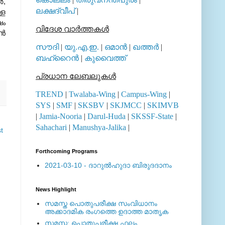
‍,
ലക്ഷദ്വീപ്
|
്ള
ഷം
വിദേശ വാര്‍ത്തകള്‍
്‍
സൗദി
|
യു.എ.ഇ.
|
ഒമാന്‍
|
ഖത്തര്‍
|
ബഹ്റൈന്‍
|
കുവൈത്ത്
പ്രധാന ലേബലുകള്‍
TREND
|
Twalaba-Wing
|
Campus-Wing
|
SYS
|
SMF
|
SKSBV
|
SKJMCC
|
SKIMVB
|
Jamia-Nooria
|
Darul-Huda
|
SKSSF-State
|
Sahachari
|
Manushya-Jalika
|
t
Forthcoming Programs
2021-03-10 - ദാറുല്‍ഹുദാ ബിരുദദാനം
News Highlight
സമസ്ത പൊതുപരീക്ഷ സംവിധാനം
അക്കാദമിക രംഗത്തെ ഉദാത്ത മാതൃക
സമസ്ത: പൊതുപരീക്ഷ ഫലം