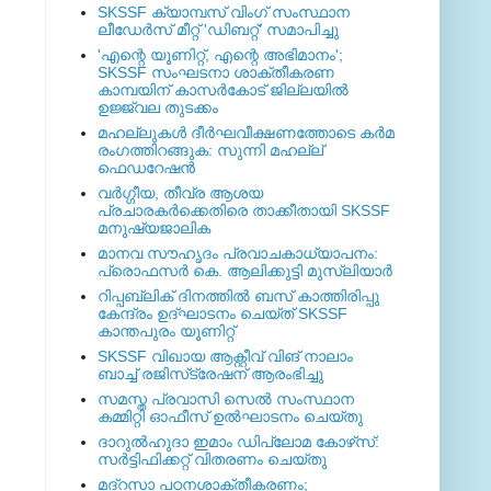
SKSSF ക്യാമ്പസ് വിംഗ് സംസ്ഥാന
ലീഡേർസ് മീറ്റ് 'ഡിബറ്റ്' സമാപിച്ചു
'എന്റെ യൂണിറ്റ്, എന്റെ അഭിമാനം';
SKSSF സംഘടനാ ശാക്തീകരണ
കാമ്പയിന് കാസര്‍കോട് ജില്ലയില്‍
ഉജ്ജ്വല തുടക്കം
മഹല്ലുകള്‍ ദീര്‍ഘവീക്ഷണത്തോടെ കര്‍മ
രംഗത്തിറങ്ങുക: സുന്നി മഹല്ല്
ഫെഡറേഷന്‍
വര്‍ഗ്ഗീയ, തീവ്ര ആശയ
പ്രചാരകര്‍ക്കെതിരെ താക്കീതായി SKSSF
മനുഷ്യജാലിക
മാനവ സൗഹൃദം പ്രവാചകാധ്യാപനം:
പ്രൊഫസർ കെ. ആലിക്കുട്ടി മുസ്ലിയാർ
റിപ്പബ്ലിക് ദിനത്തില്‍ ബസ് കാത്തിരിപ്പു
കേന്ദ്രം ഉദ്ഘാടനം ചെയ്ത്‌ SKSSF
കാന്തപുരം യൂണിറ്റ്
SKSSF വിഖായ ആക്റ്റീവ് വിങ് നാലാം
ബാച്ച് രജിസ്‌ട്രേഷന് ആരംഭിച്ചു
സമസ്ത പ്രവാസി സെല്‍ സംസ്ഥാന
കമ്മിറ്റി ഓഫീസ് ഉല്‍ഘാടനം ചെയ്തു
ദാറുല്‍ഹുദാ ഇമാം ഡിപ്ലോമ കോഴ്‌സ്:
സര്‍ട്ടിഫിക്കറ്റ് വിതരണം ചെയ്തു
മദ്‌റസാ പഠനശാക്തീകരണം;