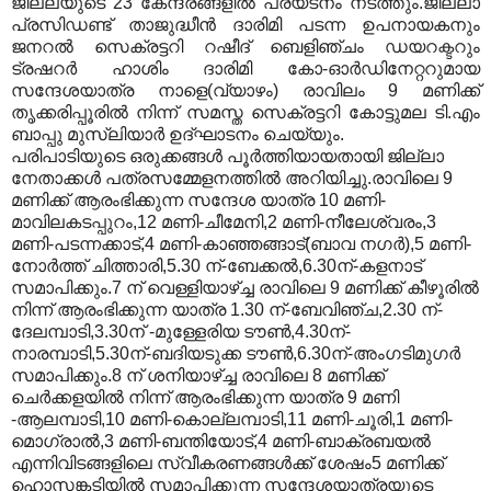
ജില്ലയുടെ
23
കേന്ദ്രങ്ങളില്‍ പര്യടനം നടത്തും
.
ജില്ലാ
പ്രസിഡണ്ട് താജുദ്ധീന്‍ ദാരിമി പടന്ന ഉപനായകനും
ജനറല്‍ സെക്രട്ടറി റഷീദ് ബെളിഞ്ചം ഡയറക്ടറും
ട്രഷറര്‍ ഹാശിം ദാരിമി കോ
-
ഓര്‍ഡിനേറ്ററുമായ
സന്ദേശയാത്ര നാളെ
(
വ്യാഴം
)
രാവിലം
9
മണിക്ക്
തൃക്കരിപ്പൂരില്‍ നിന്ന് സമസ്ത സെക്രട്ടറി കോട്ടുമല ടി
.
എം
ബാപ്പു മുസ്ലിയാര്‍ ഉദ്ഘാടനം ചെയ്യും
.
പരിപാടിയുടെ ഒരുക്കങ്ങള്‍ പൂര്‍ത്തിയായതായി ജില്ലാ
നേതാക്കള്‍ പത്രസമ്മേളനത്തില്‍ അറിയിച്ചു
.
രാവിലെ
9
മണിക്ക് ആരംഭിക്കുന്ന സന്ദേശ യാത്ര
10
മണി
-
മാവിലകടപ്പുറം
,12
മണി
-
ചീമേനി
,2
മണി
-
നീലേശ്വരം
,3
മണി
-
പടന്നക്കാട്
,4
മണി
-
കാഞ്ഞങ്ങാട്
(
ബാവ നഗര്‍
),5
മണി
-
നോര്‍ത്ത് ചിത്താരി
,5.30
ന്
-
ബേക്കല്‍
,6.30
ന്
-
കളനാട്
സമാപിക്കും
.7
ന് വെള്ളിയാഴ്ച്ച രാവിലെ
9
മണിക്ക് കീഴൂരില്‍
നിന്ന് ആരംഭിക്കുന്ന യാത്ര
1.30
ന്
-
ബേവിഞ്ച
,2.30
ന്
-
ദേലമ്പാടി
,3.30
ന്
-
മുള്ളേരിയ ടൗണ്‍
,4.30
ന്
-
നാരമ്പാടി
,5.30
ന്
-
ബദിയടുക്ക ടൗണ്‍
,6.30
ന്
-
അംഗടിമുഗര്‍
സമാപിക്കും
.8
ന് ശനിയാഴ്ച്ച രാവിലെ
8
മണിക്ക്
ചെര്‍ക്കളയില്‍ നിന്ന് ആരംഭിക്കുന്ന യാത്ര
9
മണി
-
ആലമ്പാടി
,10
മണി
-
കൊല്ലമ്പാടി
,11
മണി
-
ചൂരി
,1
മണി
-
മൊഗ്രാല്‍
,3
മണി
-
ബന്തിയോട്
,4
മണി
-
ബാക്രബയല്‍
എന്നിവിടങ്ങളിലെ സ്വീകരണങ്ങള്‍ക്ക് ശേഷം
5
മണിക്ക്
ഹൊസങ്കടിയില്‍ സമാപിക്കുന്ന സന്ദേശയാത്രയുടെ