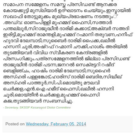
സമാപന സമ്മേളനം സമസ്ത പ്രസിഡണ്ട് ആനക്കര
കോയക്കുട്ടി മുസ്ലിയാര്‍ ഉദ്ഘാടനം ചെയ്യും
.
ഇസ്മായില്‍
സഖാഫി തോട്ടുമുക്കം മുഖ്യപ്രഭാഷണം നടത്തും്
.
അഡ്വ
:
ഓണംപിള്ളി മുഹമ്മദ് ഫൈസി
,
സത്താര്‍
പന്തല്ലൂര്‍
,
സിറാജുദ്ധീന്‍ ദാരിമി കക്കാട്
,
അക്ബര്‍ സഅദി
ഇരിട്ടി
,
മുഹമ്മദ് രാമന്തളി
,
മുഹമ്മദ് റഹ്മാനി തരുവണ
,
ഹനീഫ്
ഹുദവി ദേലമ്പാടി
,
സുബൈര്‍ ദാരിമി പൈക്ക
,
ഖലീല്‍
ഹസനി ചൂരി
,
അഷ്‌റഫ് റഹ്മാനി ചൗക്കി
,
ഹാശിം അരിയില്‍
തുടങ്ങിയവര്‍ വിവിധ സ്വീകരണ കേന്ദ്രങ്ങളില്‍
പ്രസംഗിക്കും
.
പത്രസമ്മേളനത്തില്‍ ജില്ലാ പ്രസിഡണ്ട്
താജുദ്ധീന്‍ ദാരിമി പടന്ന
,
ജനറല്‍ സെക്രട്ടറി റഷീദ്
ബെളിഞ്ചം
,
ഹാഷിം ദാരിമി ദേലമ്പാടി
,
സുഹൈര്‍
അസ്ഹരി പള്ളങ്കോട്
,
ഹാരിസ് ദാരിമി ബെദിര
,
സിദ്ധീഖ്
അസ്ഹരി പാത്തൂര്‍
,
സി
.
പി
.
മൊയ്തു മൗലവി
ചെര്‍ക്കള
,
എന്‍
.
ഐ ഹമീദ് ഫൈസി
,
ഖലീല്‍ ഹസനി
ചൂരി
,
മൊയ്തീന്‍ ചെര്‍ക്കള
,
മുഹമ്മദ് ഫൈസി
കജ
,
തുടങ്ങിയവര്‍ സംബന്ധിച്ചു
.
- Secretary, SKSSF Kasaragod Distict Committee
Posted on
Wednesday, February 05, 2014