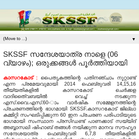
▼
SKSSF സന്ദേശയാത്ര നാളെ (06
വ്യാഴം); ഒരുക്കങ്ങള്‍ പൂര്‍ത്തിയായി
കാസറകോട്
:
പൈതൃകത്തിന്റെ പതിനഞ്ചാം നൂറ്റാണ്ട്
എന്ന പ്രമേയവുമായി
2014
ഫെബ്രുവരി
14,15,16
തീയ്യതികളില്‍ കാസറകോട് ചെര്‍ക്കള
വാദിതൈ്വബയില്‍ വെച്ച് നടക്കുന്ന
എസ്
.
വൈ
.
എസ്
.60-
ാം വാര്‍ഷിക സമ്മേളനത്തിന്റെ
പ്രചരണത്തിന്റെ ഭാഗമായി
SKSSF.
കാസറകോട് ജില്ലാ
കമ്മിറ്റി സംഘടിപ്പിക്കുന്ന
60
ഇന പ്രചരണ പരിപാടിയുടെ
ഭാഗമായി സംസ്ഥാന പ്രസിഡണ്ട് പാണക്കാട് സയ്യിദ്
അബ്ബാസലി ഷിഹാബ് തങ്ങള്‍ നയിക്കുന്ന മാനവ സൗഹൃദ
സന്ദേശയാത്ര ഫെബ്രുവരി
6,7,8
തീയതികളില്‍