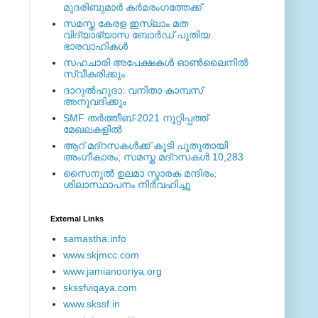
മുദരിബുമാര്‍ കര്‍മരംഗത്തേക്ക്
സമസ്ത കേരള ഇസ്ലാം മത
വിദ്യാഭ്യാസ ബോര്‍ഡ് പുതിയ
ഭാരവാഹികള്‍
സഹചാരി അപേക്ഷകൾ ഓൺലൈനിൽ
സ്വീകരിക്കും
ദാറുല്‍ഹുദാ: വനിതാ കാമ്പസ്
അനുവദിക്കും
SMF തര്‍ത്തീബ്-2021 നൂറ്റിപ്പത്ത്
മേഖലകളില്‍
ആറ് മദ്റസകള്‍ക്ക് കൂടി പുതുതായി
അംഗീകാരം; സമസ്ത മദ്റസകള്‍ 10,283
സൈനുല്‍ ഉലമാ സ്മാരക മന്ദിരം;
ശിലാസ്ഥാപനം നിര്‍വഹിച്ചു
External ‎Links
samastha.info
www.skjmcc.com
www.jamianooriya.org
skssfviqaya.com
www.skssf.in