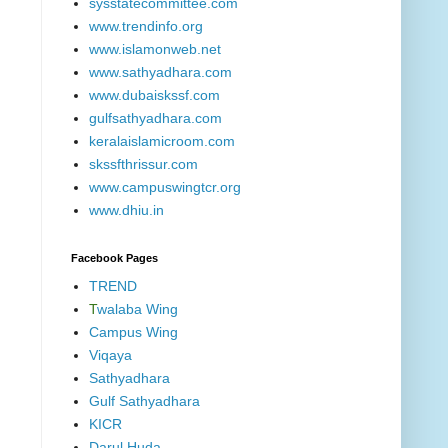
sysstatecommittee.com
www.trendinfo.org
www.islamonweb.net
www.sathyadhara.com
www.dubaiskssf.com
gulfsathyadhara.com
keralaislamicroom.com
skssfthrissur.com
www.campuswingtcr.org
www.dhiu.in
Facebook Pages
TREND
T
walaba Wing
Campus Wing
Viqaya
Sathyadhara
Gulf Sathyadhara
KICR
Darul Huda