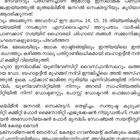
 സേവനവും പരിഗണിച്ചാണ് ആഗോള ഇസ്‌ലാമിക പണ്ഡ
ഇയ്യത്തുല്‍ മുഅല്ലിമീന്‍ ജനറല്‍ സെക്രട്ടറിയും കൂടിയ
 ആദരിക്കുന്നത്
.
വും അടങ്ങുന്ന അവാര്‍ഡ് ഈ മാസം
14, 15, 16
തിയ്യതികളില
്ബയില്‍ നടക്കുന്ന എസ്
.
വൈ
.
എസ് അറുപതാം വാര്‍ഷ
് പാണക്കാട് സയ്യിദ് ഹൈദരലി ശിഹാബ് തങ്ങള്‍ സമ്മാനിക്കു
ഘടനകളുടെയും പ്രവര്‍ത്തന
ിക മേഖലയിലും ലോക രാഷ്ട്രങ്ങളിലും ഇന്ത്യയിലെ ഇ
്തും കഴിഞ്ഞ നാലു പതിറ്റാണ്ടിലധികമായി ബഹാഉദ്ദീന്‍ നദ്‌
മ്മിറ്റി വിലയിരുത്തി
.
്‍ ഹുദാ ഇസ്‌ലാമിക് യൂണിവേഴ്‌സിറ്റി വൈസ്ചാന്‍സലറും ഖത്തര
മായ ഡോ
.
ബഹാഉദ്ദീന്‍ മുഹമ്മദ് നദ്‌വി ഈജിപ്തിലെ അല്‍ അസ്ഹര
്തുല്‍ ഉലമ
,
പട്ടിക്കാട് ജാമിഅ നൂരിയ്യ എന്നിവിടങ്ങളില്‍ നിന്ന
ിം യൂണിവേഴ്‌സിറ്റിയില്‍ നിന്നും അറബി സാഹിത്യത്തില
്റിയില്‍ നിന്ന് ഡോക്ടറേറ്റും പോസ്റ്റ് ഡോക്ടറല്‍ ഫെലോഷിപ്പ
ലിമീന്‍ ജനറല്‍ സെക്രട്ടറി
,
തെളിച്ചം
,
സന്തുഷ്ട കുടും
 കമ്മിറ്റി ഫോര്‍ മൈനോരിറ്റി എജുക്കേഷന്‍ ന്യൂഡല്‍ഹി
,
സമസ
്യന്‍ അസോസിയേഷന്‍ ഫോര്‍ മുസ്‌ലിം സോഷ്യല്‍ സയന്റിസ്റ്റ്‌
്‍ കേരള മെമ്പര്‍
 എക്‌സാമിനേഷന്‍ ബോര്‍ഡ്
,
കേരളാ ഗവണ്‍മെന്റ് കരിക്കുലം കമ്മിറ്റ
എന്നിവയില്‍ലും അംഗമായിരുന്നിട്ടുണ്ട്
.
അവിഭക്ത സമസ്തയു