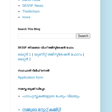
SKSSF News
Thelitcham
more
Search This Blog
SKSSF ത്വലബാ വിംഗ് രജിസ്ട്രേഷന്‍ ഫോം
ലെറ്റര്‍ 1
|
യൂണിറ്റ് രജിസ്ട്രേഷന്‍ ഫോറം
|
ലെറ്റര്‍ 2
സഹചാരി റിലീഫ് സെല്‍
Application form
സമസ്ത ബുക്ക് ഡിപ്പോ
പാഠപുസ്തകങ്ങളുടെ പേരും വിലയും
നമ്മുടെ സ്റ്റേറ്റ് കമ്മിറ്റി