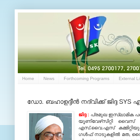
Home
News
Forthcoming Programs
External L
ഡോ. ബഹാഉദ്ദീന്‍ നദ്‌വിക്ക് ജിദ്ദ SY
ജിദ്ദ
:
പ്രമുഖ ഇസ്‌ലാമിക പ
യൂണിവേഴ്‌സിറ്റി വൈസ
എസ്
.
വൈ
.
എസ് കമ്മിറ്റി
ഗള്‍ഫ് നാടുകളില്‍ മത
,
വൈജ