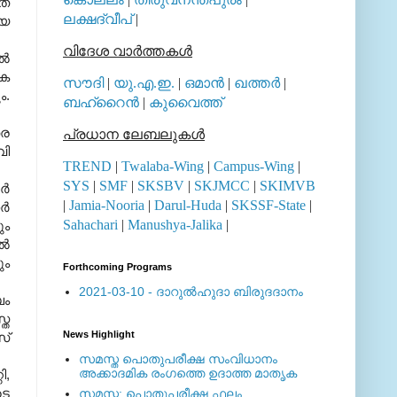
ിത
ലക്ഷദ്വീപ്
|
ായ
വിദേശ വാര്‍ത്തകള്‍
്‍
ിക
സൗദി
|
യു.എ.ഇ.
|
ഒമാന്‍
|
ഖത്തര്‍
|
ം
.
ബഹ്റൈന്‍
|
കുവൈത്ത്
തര
പ്രധാന ലേബലുകള്‍
വി
TREND
|
Twalaba-Wing
|
Campus-Wing
|
SYS
|
SMF
|
SKSBV
|
SKJMCC
|
SKIMVB
്‍
|
Jamia-Nooria
|
Darul-Huda
|
SKSSF-State
|
്‍
Sahachari
|
Manushya-Jalika
|
ും
്‍
ും
Forthcoming Programs
2021-03-10 - ദാറുല്‍ഹുദാ ബിരുദദാനം
ബം
്ത
News Highlight
സ്
സമസ്ത പൊതുപരീക്ഷ സംവിധാനം
അക്കാദമിക രംഗത്തെ ഉദാത്ത മാതൃക
ി
,
ടെ
സമസ്ത: പൊതുപരീക്ഷ ഫലം