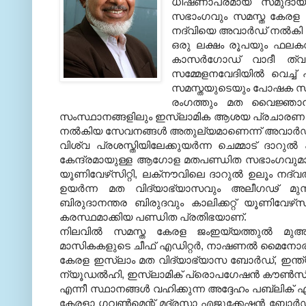
ധിഷണാപരമായ സമുദായ
സഭാംഗവും സമസ്ത കേരള ജം
നദ്‌വിയെ അവാര്‍ഡ് നല്‍കി
ഒരു ലക്ഷം രൂപയും ഫലക
കാസര്‍ഗോഡ് വാദീ ത്വയ
സമ്മേളനവേദിയില്‍ വെച്ച
സമസ്തയുടെയും പോഷക സം
രംഗത്തും മത വൈജ്ഞാന
സംസ്ഥാനങ്ങളിലും ഇസ്‌ലാമിക ആശയ പ്രചാരണ രംഗത
നല്‍കിയ സേവനങ്ങള്‍ അതുല്യമാണെന്ന് അവാര്‍ഡ് ക
വിശ്വ പ്രശസ്തിയിലേക്കുയര്‍ന്ന ചെമ്മാട് ദാറുല
കേന്ദ്രമായുള്ള ആഗോള മതപണ്ഡിത സഭാംഗവു
യൂണിവേഴ്‌സിറ്റി
,
ലക്‌നൗവിലെ ദാറുല്‍ ഉലൂം നദ്‌വത
ഉയര്‍ന്ന മത വിദ്യാഭ്യാസവും അലീഗഢ് മുസ്‌ല
ബിരുദാനന്തര ബിരുദവും കാലിക്കറ്റ് യൂണിവേഴ്‌സിറ
കരസ്ഥമാക്കിയ പണ്ഡിത പ്രതിഭയാണ്
.
നിലവില്‍ സമസ്ത കേരള ജംഇയ്യത്തുല്‍ മുഅല്
മാസികകളുടെ ചീഫ് എഡിറ്റര്‍
,
നാഷണല്‍ മൈനോരിറ്റി
കേരള ഇസ്‌ലാം മത വിദ്യാഭ്യാസ ബോര്‍ഡ്
,
ഇന്ത
ന്യൂഡല്‍ഹി
,
ഇസ്‌ലാമിക് പ്രൊപഗേഷന്‍ കൗണ്‍സില
എന്നീ സ്ഥാനങ്ങള്‍ വഹിക്കുന്ന അദ്ദേഹം പബ്ലിക്
കേരളാ ഗവണ്‍മെന്റ് മദ്രസാ എജുക്കേഷന്‍ ബോര്‍ഡ് 