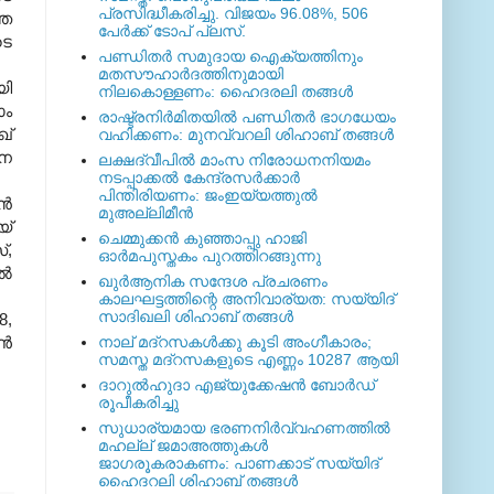
പ്രസിദ്ധീകരിച്ചു. വിജയം 96.08%, 506
്ഞ
പേര്‍ക്ക് ടോപ് പ്ലസ്.
ടെ
പണ്ഡിതര്‍ സമുദായ ഐക്യത്തിനും
മതസൗഹാര്‍ദത്തിനുമായി
യി
നിലകൊള്ളണം: ഹൈദരലി തങ്ങള്‍
ാം
രാഷ്ട്രനിര്‍മിതയില്‍ പണ്ഡിതര്‍ ഭാഗധേയം
്
വഹിക്കണം: മുനവ്വറലി ശിഹാബ് തങ്ങള്‍
ാന
ലക്ഷദ്വീപില്‍ മാംസ നിരോധനനിയമം
നടപ്പാക്കല്‍ കേന്ദ്രസര്‍ക്കാര്‍
പിന്തിരിയണം: ജംഇയ്യത്തുല്‍
്‍
മുഅല്ലിമീന്‍
യ്
ചെമ്മുക്കന്‍ കുഞ്ഞാപ്പു ഹാജി
്
,
ഓര്‍മപുസ്തകം പുറത്തിറങ്ങുന്നു
്‍
ഖുര്‍ആനിക സന്ദേശ പ്രചരണം
കാലഘട്ടത്തിന്റെ അനിവാര്യത: സയ്യിദ്
സാദിഖലി ശിഹാബ് തങ്ങള്‍
8,
്‍
നാല് മദ്‌റസകള്‍ക്കു കൂടി അംഗീകാരം;
സമസ്ത മദ്‌റസകളുടെ എണ്ണം 10287 ആയി
ദാറുല്‍ഹുദാ എജ്യുക്കേഷന്‍ ബോര്‍ഡ്
രൂപീകരിച്ചു
സുധാര്യമായ ഭരണനിര്‍വ്വഹണത്തില്‍
മഹല്ല് ജമാഅത്തുകള്‍
ജാഗരൂകരാകണം: പാണക്കാട് സയ്യിദ്
ഹൈദറലി ശിഹാബ് തങ്ങള്‍