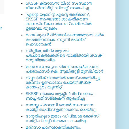
SKSSF ക്യാമ്പസ് വിംഗ് സംസ്ഥാന
ലീഡേർസ് മീറ്റ് 'ഡിബറ്റ്' സമാപിച്ചു
'എന്റെ യൂണിറ്റ്, എന്റെ അഭിമാനം';
SKSSF സംഘടനാ ശാക്തീകരണ
കാമ്പയിന് കാസര്‍കോട് ജില്ലയില്‍
t
ഉജ്ജ്വല തുടക്കം
മഹല്ലുകള്‍ ദീര്‍ഘവീക്ഷണത്തോടെ കര്‍മ
രംഗത്തിറങ്ങുക: സുന്നി മഹല്ല്
ഫെഡറേഷന്‍
വര്‍ഗ്ഗീയ, തീവ്ര ആശയ
പ്രചാരകര്‍ക്കെതിരെ താക്കീതായി SKSSF
മനുഷ്യജാലിക
മാനവ സൗഹൃദം പ്രവാചകാധ്യാപനം:
പ്രൊഫസർ കെ. ആലിക്കുട്ടി മുസ്ലിയാർ
റിപ്പബ്ലിക് ദിനത്തില്‍ ബസ് കാത്തിരിപ്പു
കേന്ദ്രം ഉദ്ഘാടനം ചെയ്ത്‌ SKSSF
കാന്തപുരം യൂണിറ്റ്
SKSSF വിഖായ ആക്റ്റീവ് വിങ് നാലാം
ബാച്ച് രജിസ്‌ട്രേഷന് ആരംഭിച്ചു
സമസ്ത പ്രവാസി സെല്‍ സംസ്ഥാന
കമ്മിറ്റി ഓഫീസ് ഉല്‍ഘാടനം ചെയ്തു
ദാറുല്‍ഹുദാ ഇമാം ഡിപ്ലോമ കോഴ്‌സ്:
സര്‍ട്ടിഫിക്കറ്റ് വിതരണം ചെയ്തു
മദ്‌റസാ പഠനശാക്തീകരണം;