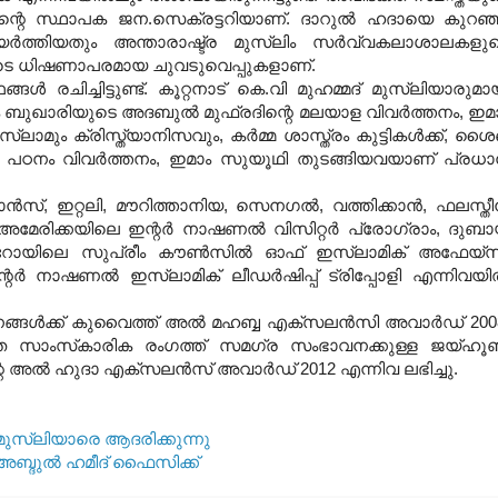
്റെ സ്ഥാപക ജന
.
സെക്രട്ടറിയാണ്
.
ദാറുല്‍ ഹദായെ കുറഞ
‍ത്തിയതും അന്താരാഷ്ട്ര മുസ്‌ലിം സര്‍വ്വകലാശാലകളു
ുടെ ധിഷണാപരമായ ചുവടുവെപ്പുകളാണ്
.
‍ രചിച്ചിട്ടുണ്ട്
.
കൂറ്റനാട് കെ
.
വി മുഹമ്മദ് മുസ്‌ലിയാരുമാ
 ബുഖാരിയുടെ അദബുല്‍ മുഫ്രദിന്റെ മലയാള വിവര്‍ത്തനം
,
ഇമ
സ്‌ലാമും ക്രിസ്ത്യാനിസവും
,
കര്‍മ്മ ശാസ്ത്രം കുട്ടികള്‍ക്ക്
,
ശൈഖ
പഠനം വിവര്‍ത്തനം
,
ഇമാം സുയൂഥി തുടങ്ങിയവയാണ് പ്രധ
ാന്‍സ്
,
ഇറ്റലി
,
മൗറിത്താനിയ
,
സെനഗല്‍
,
വത്തിക്കാന്‍
,
ഫലസ്തീന
അമേരിക്കയിലെ ഇന്റര്‍ നാഷണല്‍ വിസിറ്റര്‍ പ്രോഗ്രാം
,
ദുബാ
യിലെ സുപ്രീം കൗണ്‍സില്‍ ഓഫ് ഇസ്‌ലാമിക് അഫേയ്‌സ
 നാഷണല്‍ ഇസ്‌ലാമിക് ലീഡര്‍ഷിപ്പ് ട്രിപ്പോളി എന്നിവയില
്ങള്‍ക്ക് കുവൈത്ത് അല്‍ മഹബ്ബ എക്‌സലന്‍സി അവാര്‍ഡ്
200
ത സാംസ്‌കാരിക രംഗത്ത് സമഗ്ര സംഭാവനക്കുള്ള ജയ്ഹൂണ
്റെ അല്‍ ഹുദാ എക്‌സലന്‍സ് അവാര്‍ഡ്
2012
എന്നിവ ലഭിച്ചു
.
 മുസ്‌ലിയാരെ ആദരിക്കുന്നു
അബ്ദുല്‍ ഹമീദ് ഫൈസിക്ക്