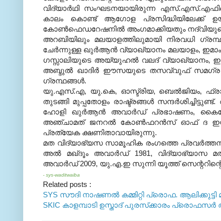
വിദ്യാര്‍ഥി സംഘടനയായിരുന്ന എസ്
.
എസ്
.
എഫിന
കാലം കൊണ്ട് ആഗോള പ്രസിദ്ധിയിലേക്ക് ഉയര്
കോണ്‍ഫെഡറേഷനില്‍ അംഗമാക്കിയതും നദ്‌വിയ
അറബിയിലും മലയാളത്തിലുമായി നിരവധി ഗ്രന്ഥങ്ങള്
ചേര്‍ന്നുള്ള ഖുര്‍ആന്‍ വ്യാഖ്യാനം മലയാളം
,
ഇമാം
ഗസ്സാലിയുടെ അയ്യുഹല്‍ വലദ് വ്യാഖ്യാനം
,
ഇ
അബ്ദുല്‍ ഖാദിര്‍ ഈസയുടെ തസവ്വുഫ് സമഗ്ര 
ഗ്രന്ഥങ്ങള്‍
.
യു
.
എസ്
.
എ
,
യു
.
കെ
,
ഓസ്ട്രിയ
,
ബെല്‍ജിയം
,
ഫ്ര
തുടങ്ങി മുപ്പതോളം രാഷ്ട്രങ്ങള്‍ സന്ദര്‍ശിച്ചിട്ടുണ്ട്
.
ഹോളി ഖുര്‍ആന്‍ അവാര്‍ഡ് പ്രഭാഷണം
,
കൈറോ
അഞ്ചാമത് ജനറല്‍ കോണ്‍ഫറന്‍സ് ഓഫ് ദ ഇന്റര്‍
പ്രത്യേക ക്ഷണിതാവായിരുന്നു
.
മത വിദ്യാഭ്യസ സാമൂഹിക രംഗത്തെ പ്രവര്‍ത്തനങ
അല്‍ മഖ്ദൂം അവാര്‍ഡ്
1981,
വിദ്യാഭ്യാസ മ
അവാര്‍ഡ്
2009,
യു
.
എ
.
ഇ സുന്നി യൂത്ത് സെന്ററിന
- sys-waditwaiba
Related posts :
SYS സൗദി നാഷണല്‍ കമ്മിറ്റി പ്രൊഫ. ആലിക്കുട്ടി
SKIC കാളമ്പാടി ഉസ്താദ് പുരസ്‌ക്കാരം പ്രൊഫസര്‍ 