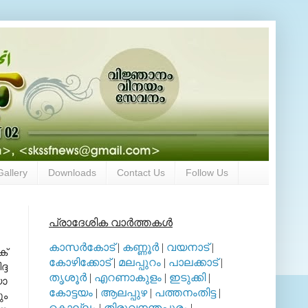
Gallery
Downloads
Contact Us
Follow Us
പ്രാദേശിക വാര്‍ത്തകള്‍
കാസര്‍കോട്
|
കണ്ണൂര്‍
|
വയനാട്
|
ക്
കോഴിക്കോട്
|
മലപ്പുറം
|
പാലക്കാട്
|
്ദ
തൃശൂര്‍
|
എറണാകുളം
|
ഇടുക്കി
|
യാ
കോട്ടയം
|
ആലപ്പുഴ
|
പത്തനംതിട്ട
|
ും
കൊല്ലം
|
തിരുവനന്തപുരം
|