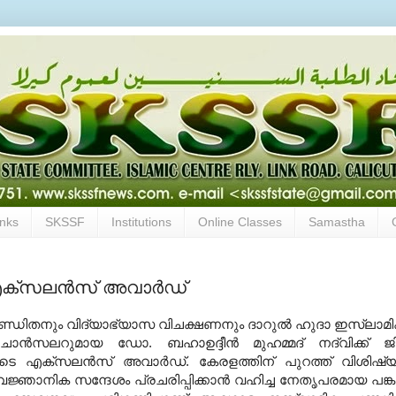
inks
SKSSF
Institutions
Online Classes
Samastha
S എക്‌സലന്‍സ് അവാര്‍ഡ്
ണ്ഡിതനും വിദ്യാഭ്യാസ വിചക്ഷണനും ദാറുല്‍ ഹുദാ ഇസ്‌ലാമി
് ചാന്‍സലറുമായ ഡോ
.
ബഹാഉദ്ദീന്‍ മുഹമ്മദ് നദ്‌വിക്ക് ജിദ
യുടെ എക്‌സലന്‍സ് അവാര്‍ഡ്
.
കേരളത്തിന് പുറത്ത് വിശിഷ്
്ഞാനിക സന്ദേശം പ്രചരിപ്പിക്കാന്‍ വഹിച്ച നേതൃപരമായ പങ്ക