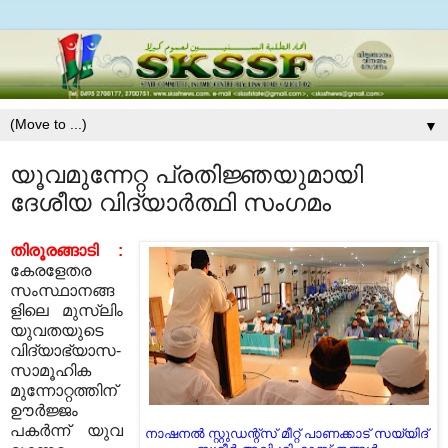
▼
യൂവമുന്നേറ്റ പ്രതിജ്ഞയുമായി
ദേശീയ വിദ്യാര്‍ത്ഥി സംഗമം
തിരൂരങ്ങാടി
:
കേരളേതര
സംസ്ഥാനങ്ങ
ളിലെ മുസ്‌ലിം
യുവതയുടെ
വിദ്യാഭ്യാസ
-
സാമൂഹിക
മുന്നോറ്റത്തിന്
ഊര്‍ജ്ജം
പകര്‍ന്ന് യുവ
നാഷനല്‍ സ്റ്റുഡന്റ്‌സ്‌ മീറ്റ്‌ പാണക്കാട്‌ സയ്യിദ്‌