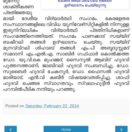
മുന്നേറ്റ
ബശീര്‍ അലി ശിഹാബ്‌ തങ്ങള്‍
ഉദ്‌ഘാടനം ചെയ്യുന്നു
ശാക്തീകരണ
പ്രതിജ്ഞയു
മായി ദേശീയ വിദ്യാര്‍ത്ഥി സംഗമം
.
കേരളേതര
സംസ്ഥാനങ്ങളിലെ വിവിധ യൂനിവേഴ്‌സിറ്റികളില്‍ നിന്നുള്ള
ഇരൂനിറിലധികം വിദ്യാര്‍ത്ഥി പ്രതിനിധികളാണ്
സംഗമത്തിനെത്തിയത്
.
സംഗമം പാണക്കാട് സയ്യിദ്
ബഷീറലി തങ്ങള്‍ ഉദ്ഘാടനം ചെയ്തു
.
സയ്യിദ്
മുനവ്വിറലി ശിഹാബ് തങ്ങള്‍ എം
.
പി അബ്ദദുസ്സമദ്
സമദാനി എം
.
എല്‍
.
എ
,
സാബിര്‍ ഗഫ്ഫാര്‍ കൊല്‍ക്കത്ത
ഡോ
.
യു
.
വി
.
കെ മുഹമ്മദ്
,
സൈനുല്‍ ആബിദ് ഹുദവി
പുത്തനത്താണി
,
ജാബിറലി ഹുദവി സംബന്ധിച്ചു
.
ഡോ
.
സുബൈര്‍ ഹുദവി ചേകനൂര്‍
,
ഡോ
.
ഫൈസല്‍ ഹുദവി
മാരിയാട്
,
എന്‍
.
വി കബീര്‍ വിഷയമവതരിപ്പിച്ചു
.
ശാഫി
ഹുദവി ചെങ്ങര സ്വാഗതവും സ്വലാഹുദ്ദീന്‍ ഹുദവി
പറമ്പില്‍പീടിക നന്ദിയും പറഞ്ഞു
.
Posted on
Saturday, February 22, 2014
‹
›
Home