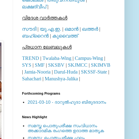
ലക്ഷദ്വീപ്
|
വിദേശ വാര്‍ത്തകള്‍
സൗദി
|
യു.എ.ഇ.
|
ഒമാന്‍
|
ഖത്തര്‍
|
ബഹ്റൈന്‍
|
കുവൈത്ത്
പ്രധാന ലേബലുകള്‍
TREND
|
Twalaba-Wing
|
Campus-Wing
|
SYS
|
SMF
|
SKSBV
|
SKJMCC
|
SKIMVB
|
Jamia-Nooria
|
Darul-Huda
|
SKSSF-State
|
Sahachari
|
Manushya-Jalika
|
Forthcoming Programs
2021-03-10 - ദാറുല്‍ഹുദാ ബിരുദദാനം
News Highlight
സമസ്ത പൊതുപരീക്ഷ സംവിധാനം
അക്കാദമിക രംഗത്തെ ഉദാത്ത മാതൃക
സമസ്ത: പൊതുപരീക്ഷ ഫലം