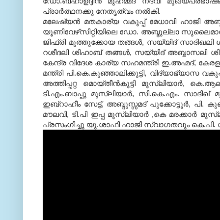
ഡോ
.
ബഹാഉദ്ദീന്‍ മുഹമ്മദ് നദ്‌വി മുഖ്യപ്രഭാ
പ്രാര്‍ത്ഥനക്കു നേതൃത്വം നല്‍കി
.
മലേഷ്യന്‍ മതകാര്യ വകുപ്പ് മേധാവി ഹാജി അബ്
യൂണിവേഴ്‌സിറ്റിയിലെ ഡോ
.
അബ്ദുല്ലാ സുലൈമാന്‍
ജിഫ്രി മുത്തുക്കോയ തങ്ങള്‍
,
സയ്യിദ് സാദിഖലി 
റശീദലി ശിഹാബ് തങ്ങള്‍
,
സയ്യിദ് അബ്ബാസലി ശി
കേന്ദ്ര വിദേശ കാര്യ സഹമന്ത്രി ഇ
.
അഹ്മദ്
,
കേരള 
മന്ത്രി പി
.
കെ
.
കുഞ്ഞാലിക്കുട്ടി
,
വിദ്യാഭ്യാസ വകുപ്പ്
അത്തിപ്പറ്റ മൊയ്തീന്‍കുട്ടി മുസ്‌ലിയാര്‍
,
കെ
.
ആലിക
ടി
.
എം
.
ബാപ്പു മുസ്‌ലിയാര്‍
,
സി
.
കെ
.
എം
.
സാദിഖ് മു
ഇബ്‌റാഹീം സേട്ട്
,
അബ്ദുസ്സമദ് പുക്കോട്ടൂര്‍
,
പി
.
കുഞ
മൗലവി
,
ടി
.
പി ഇപ്പ മുസ്‌ലിയാര്‍
,
കെ മരക്കാര്‍ മുസ്‌
പ്രസംഗിച്ചു യു
.
ശാഫി ഹാജി സ്വാഗതവും കെ
.
പി
.