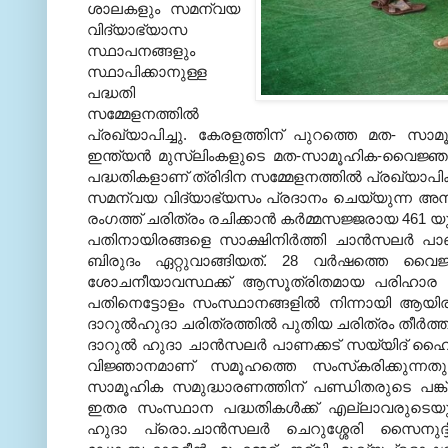
ശാലകളും സമന്വയ
വിദ്യാഭ്യാസ
സ്ഥാപനങ്ങളും
സ്ഥാപിക്കാനുള്ള
പദ്ധതി
സമ്മേളനത്തില്‍
പ്രഖ്യാപിച്ചു
.
കേരളത്തിന് പുറത്തെ മത
-
സാമൂ
ഇന്ത്യന്‍ മുസ്‌ലിംകളുടെ മത
-
സാമൂഹിക
-
വൈജ്ഞാന
പദ്ധതികളാണ് ത്രിദിന സമ്മേളനത്തില്‍ പ്രഖ്യാപിക്കപ
സമന്വയ വിദ്യാഭ്യസം പ്രദാനം ചെയ്യുന്ന അന
രംഗത്ത് ചരിത്രം രചിക്കാന്‍ കര്‍മ്മസജ്ജരായ
461
യ
പതിനായിരങ്ങളെ സാക്ഷിനിര്‍ത്തി ചാന്‍സലര്‍ പ
ബിരുദം ഏറ്റുവാങ്ങിയത്
. 28
വര്‍ഷത്തെ വൈജ്ഞ
ശോചനീയാവസ്ഥക്ക് ആസൂത്രിതമായ പരിഹാര പദ
പതിനെട്ടോളം സംസ്ഥാനങ്ങളില്‍ നിന്നായി ആയിരത്ത
ദാറുല്‍ഹുദാ ചരിത്രത്തില്‍ പുതിയ ചരിത്രം തീര്‍ത്
ദാറുല്‍ ഹുദാ ചാന്‍സലര്‍ പാണക്കട് സയ്യിദ് 
വിജ്ഞാനമാണ് സമൂഹത്തെ സംസ്‌കരിക്കുന്നതും
സാമൂഹിക സമുദ്ധാരണത്തിന് പണ്ഡിതരുടെ പങ്ക് നിസ
ഇതര സംസ്ഥാന പദ്ധതികള്‍ക്ക് എല്ലാവരുടെയും 
ഹുദാ പ്രൊ
.
ചാന്‍സലര്‍ ചെറുശ്ശേരി സൈനുദ്ദ