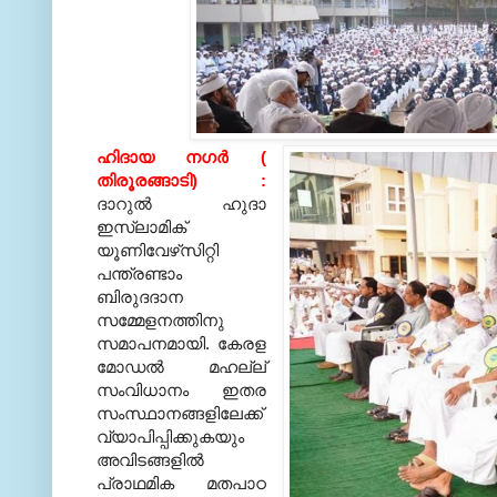
ഹിദായ നഗര്‍
(
തിരൂരങ്ങാടി
) :
ദാറുല്‍ ഹുദാ
ഇസ്‌ലാമിക്
യൂണിവേഴ്‌സിറ്റി
പന്ത്രണ്ടാം
ബിരുദദാന
സമ്മേളനത്തിനു
സമാപനമായി
.
കേരള
മോഡല്‍ മഹല്ല്
സംവിധാനം ഇതര
സംസ്ഥാനങ്ങളിലേക്ക്
വ്യാപിപ്പിക്കുകയും
അവിടങ്ങളില്‍
പ്രാഥമിക മതപാഠ