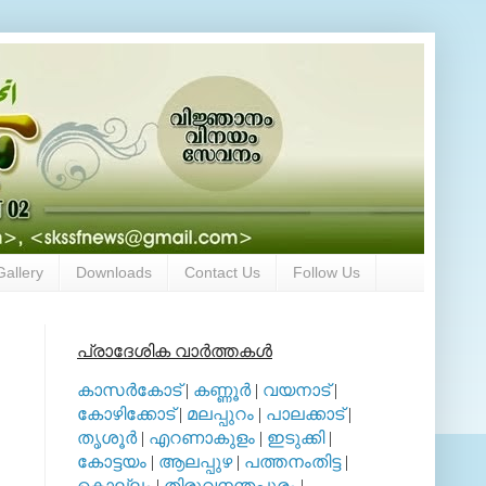
Gallery
Downloads
Contact Us
Follow Us
പ്രാദേശിക വാര്‍ത്തകള്‍
കാസര്‍കോട്
|
കണ്ണൂര്‍
|
വയനാട്
|
കോഴിക്കോട്
|
മലപ്പുറം
|
പാലക്കാട്
|
തൃശൂര്‍
|
എറണാകുളം
|
ഇടുക്കി
|
കോട്ടയം
|
ആലപ്പുഴ
|
പത്തനംതിട്ട
|
കൊല്ലം
|
തിരുവനന്തപുരം
|