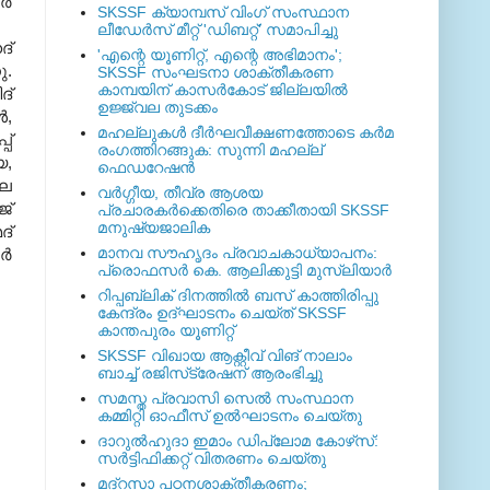
്‍
SKSSF ക്യാമ്പസ് വിംഗ് സംസ്ഥാന
ലീഡേർസ് മീറ്റ് 'ഡിബറ്റ്' സമാപിച്ചു
ദ്
'എന്റെ യൂണിറ്റ്, എന്റെ അഭിമാനം';
ു
.
SKSSF സംഘടനാ ശാക്തീകരണ
കാമ്പയിന് കാസര്‍കോട് ജില്ലയില്‍
ദ്
ഉജ്ജ്വല തുടക്കം
‍
,
മഹല്ലുകള്‍ ദീര്‍ഘവീക്ഷണത്തോടെ കര്‍മ
പ്
രംഗത്തിറങ്ങുക: സുന്നി മഹല്ല്
യ
,
ഫെഡറേഷന്‍
മല
വര്‍ഗ്ഗീയ, തീവ്ര ആശയ
ജ്
പ്രചാരകര്‍ക്കെതിരെ താക്കീതായി SKSSF
മനുഷ്യജാലിക
ദ്
മാനവ സൗഹൃദം പ്രവാചകാധ്യാപനം:
്‍
പ്രൊഫസർ കെ. ആലിക്കുട്ടി മുസ്ലിയാർ
റിപ്പബ്ലിക് ദിനത്തില്‍ ബസ് കാത്തിരിപ്പു
കേന്ദ്രം ഉദ്ഘാടനം ചെയ്ത്‌ SKSSF
കാന്തപുരം യൂണിറ്റ്
SKSSF വിഖായ ആക്റ്റീവ് വിങ് നാലാം
ബാച്ച് രജിസ്‌ട്രേഷന് ആരംഭിച്ചു
സമസ്ത പ്രവാസി സെല്‍ സംസ്ഥാന
കമ്മിറ്റി ഓഫീസ് ഉല്‍ഘാടനം ചെയ്തു
ദാറുല്‍ഹുദാ ഇമാം ഡിപ്ലോമ കോഴ്‌സ്:
സര്‍ട്ടിഫിക്കറ്റ് വിതരണം ചെയ്തു
മദ്‌റസാ പഠനശാക്തീകരണം;