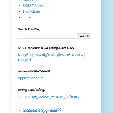
SKSSF News
Thelitcham
more
Search This Blog
SKSSF ത്വലബാ വിംഗ് രജിസ്ട്രേഷന്‍ ഫോം
ലെറ്റര്‍ 1
|
യൂണിറ്റ് രജിസ്ട്രേഷന്‍ ഫോറം
|
ലെറ്റര്‍ 2
സഹചാരി റിലീഫ് സെല്‍
Application form
സമസ്ത ബുക്ക് ഡിപ്പോ
പാഠപുസ്തകങ്ങളുടെ പേരും വിലയും
നമ്മുടെ സ്റ്റേറ്റ് കമ്മിറ്റി