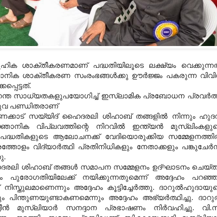
ഹിക ശാക്തീകരണമാണ് പദ്ധതിയിലൂടെ ലക്ഷ്യം വെക്കുന്നത
ിക ശാക്തീകരണ സംരംഭങ്ങള്‍ക്കു ഊര്‍ജ്ജം പകരുന്ന വിവ
്പെട്ടത്
.
ന്ത സാധ്യതകളുപയോഗിച്ച് ഇസ്‌ലാമിക പ്രബോധന പ്രവര്‍ത
ുവ പണ്ഡിതരാണ്
ാണക്കാട് സയ്യിദ് ഹൈദരലി ശിഹാബ് തങ്ങളില്‍ നിന്നും ഹുദ
ാനിക വിപ്ലവത്തിന്റെ നിറവില്‍ ഇന്ത്യന്‍ മുസ്‌ലിംകളു
്ധതികളുടെ ആലോചനക്ക് വേദിയൊരുക്കിയ സമ്മേളനത്തില
ോളം വിദ്യാര്‍ത്ഥി പ്രതിനിധികളും നേതാക്കളും പങ്കുചേര്‍ന്
തു
.
ഹൈദരലി ശിഹാബ് തങ്ങള്‍ സമാപന സമ്മേളനം ഉദ്ഘാടനം ചെയ്ത
 പുരോഗതിയിലേക്ക് നയിക്കുന്നതുമെന്ന് അദ്ദേഹം പറഞ്ഞ
്തുലമാണെന്നും അദ്ദേഹം കൂട്ടിച്ചേര്‍ത്തു
.
ദാറുല്‍ഹുദായു
പിന്തുണയുണ്ടാകണമെന്നും അദ്ദേഹം അഭ്യര്‍ത്ഥിച്ചു
.
ദാറുല
ീന്‍ മുസ്‌ലിയാര്‍ സനദ്ദാന പ്രഭാഷണം നിര്‍വഹിച്ചു
.
വി
.
സ