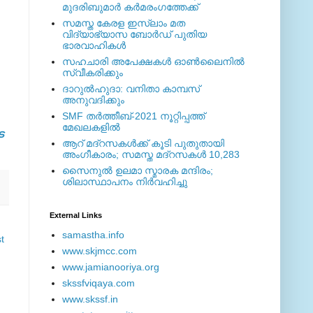
മുദരിബുമാര്‍ കര്‍മരംഗത്തേക്ക്
സമസ്ത കേരള ഇസ്ലാം മത
വിദ്യാഭ്യാസ ബോര്‍ഡ് പുതിയ
ഭാരവാഹികള്‍
സഹചാരി അപേക്ഷകൾ ഓൺലൈനിൽ
സ്വീകരിക്കും
ദാറുല്‍ഹുദാ: വനിതാ കാമ്പസ്
അനുവദിക്കും
SMF തര്‍ത്തീബ്-2021 നൂറ്റിപ്പത്ത്
മേഖലകളില്‍
െ
ആറ് മദ്റസകള്‍ക്ക് കൂടി പുതുതായി
അംഗീകാരം; സമസ്ത മദ്റസകള്‍ 10,283
സൈനുല്‍ ഉലമാ സ്മാരക മന്ദിരം;
ശിലാസ്ഥാപനം നിര്‍വഹിച്ചു
External ‎Links
samastha.info
t
www.skjmcc.com
www.jamianooriya.org
skssfviqaya.com
www.skssf.in