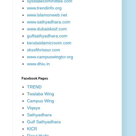
sysstatecommittee.com
www.trendinfo.org
www.islamonweb.net
www.sathyadhara.com
www.dubaiskssf.com
gulfsathyadhara.com
keralaislamicroom.com
skssfthrissur.com
www.campuswingtcr.org
www.dhiu.in
Facebook Pages
TREND
T
walaba Wing
Campus Wing
Viqaya
Sathyadhara
Gulf Sathyadhara
KICR
Darul Huda