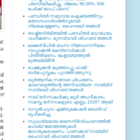
പ്രസിദ്ധീകരിച്ചു. വിജയം 96.08%, 506
പേര്‍ക്ക് ടോപ് പ്ലസ്.
പണ്ഡിതര്‍ സമുദായ ഐക്യത്തിനും
മതസൗഹാര്‍ദത്തിനുമായി
നിലകൊള്ളണം: ഹൈദരലി തങ്ങള്‍
രാഷ്ട്രനിര്‍മിതയില്‍ പണ്ഡിതര്‍ ഭാഗധേയം
വഹിക്കണം: മുനവ്വറലി ശിഹാബ് തങ്ങള്‍
്
.
ലക്ഷദ്വീപില്‍ മാംസ നിരോധനനിയമം
ിധ
നടപ്പാക്കല്‍ കേന്ദ്രസര്‍ക്കാര്‍
പിന്തിരിയണം: ജംഇയ്യത്തുല്‍
മുഅല്ലിമീന്‍
്ത
ചെമ്മുക്കന്‍ കുഞ്ഞാപ്പു ഹാജി
ഓര്‍മപുസ്തകം പുറത്തിറങ്ങുന്നു
വി
ഖുര്‍ആനിക സന്ദേശ പ്രചരണം
ടെ
കാലഘട്ടത്തിന്റെ അനിവാര്യത: സയ്യിദ്
്‍
സാദിഖലി ശിഹാബ് തങ്ങള്‍
ന്
നാല് മദ്‌റസകള്‍ക്കു കൂടി അംഗീകാരം;
സമസ്ത മദ്‌റസകളുടെ എണ്ണം 10287 ആയി
ു
.
ദാറുല്‍ഹുദാ എജ്യുക്കേഷന്‍ ബോര്‍ഡ്
ു
.
രൂപീകരിച്ചു
ടെ
സുധാര്യമായ ഭരണനിര്‍വ്വഹണത്തില്‍
മഹല്ല് ജമാഅത്തുകള്‍
്‍
ജാഗരൂകരാകണം: പാണക്കാട് സയ്യിദ്
ി
ഹൈദറലി ശിഹാബ് തങ്ങള്‍