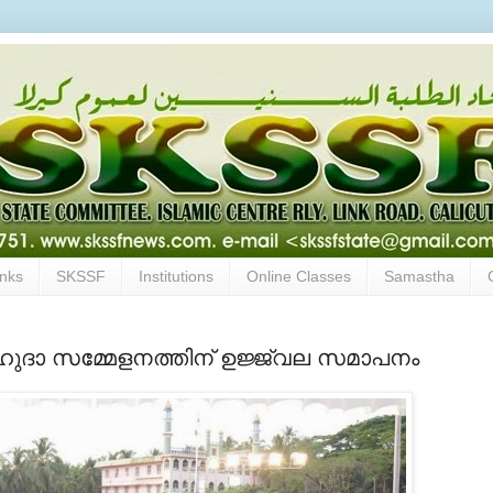
inks
SKSSF
Institutions
Online Classes
Samastha
‍ ഹുദാ സമ്മേളനത്തിന് ഉജ്ജ്വല സമാപനം