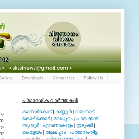
Gallery
Downloads
Contact Us
Follow Us
പ്രാദേശിക വാര്‍ത്തകള്‍
കാസര്‍കോട്
|
കണ്ണൂര്‍
|
വയനാട്
|
നം
കോഴിക്കോട്
|
മലപ്പുറം
|
പാലക്കാട്
|
്ന
തൃശൂര്‍
|
എറണാകുളം
|
ഇടുക്കി
|
്ഞ
കോട്ടയം
|
ആലപ്പുഴ
|
പത്തനംതിട്ട
|
ന്
കൊല്ലം
|
തിരുവനന്തപുരം
|