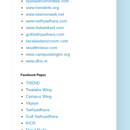
sysstatecommittee.com
www.trendinfo.org
www.islamonweb.net
www.sathyadhara.com
www.dubaiskssf.com
gulfsathyadhara.com
keralaislamicroom.com
skssfthrissur.com
www.campuswingtcr.org
www.dhiu.in
Facebook Pages
TREND
T
walaba Wing
Campus Wing
Viqaya
Sathyadhara
Gulf Sathyadhara
KICR
Darul Huda