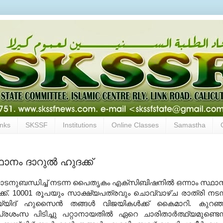
inks
SKSSF
Institutions
Online Classes
Samastha
നം ദാറുല്‍ ഹുദക്ക്
ടനുബന്ധിച്ച് നടന്ന പൈതൃകം എക്‌സിബിഷനില്‍ ഒന്നാം സ്ഥാ
്ക്
. 10001
രൂപയും സാക്ഷ്യപത്രവും ചൊവ്വാഴ്ച രാത്രി നടന
ിദ് ഹുസൈന്‍ തങ്ങള്‍ വിജയികള്‍ക്ക് കൈമാറി
.
കുറഞ
്രശംസ പിടിച്ചു പറ്റാനായതില്‍ ഏറെ ചാരിതാര്‍ത്ഥ്യമുണ്ടെന്