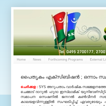
Home
News
Forthcoming Programs
External L
പൈതൃകം എക്‌സിബിഷന്‍ ; ഒന്നാം സ്ഥാ
ചെര്‍ക്കള
:
SYS
അറുപതാം വാര്‍ഷിക സമ്മേളനത്തോ
ചെമ്മാട് ദാറുല്‍ ഹുദാ ഇസ്‌ലാമിക് യൂനിവേഴ്‌സിറ്റിക
സമാപന സെഷനില്‍ ജനറല്‍ കണ്‍വീനര്‍ സയ്യ
കാലയളവിന്നുള്ളില്‍ സംഘടിപ്പിച്ച് ഏവരുടേയും പ