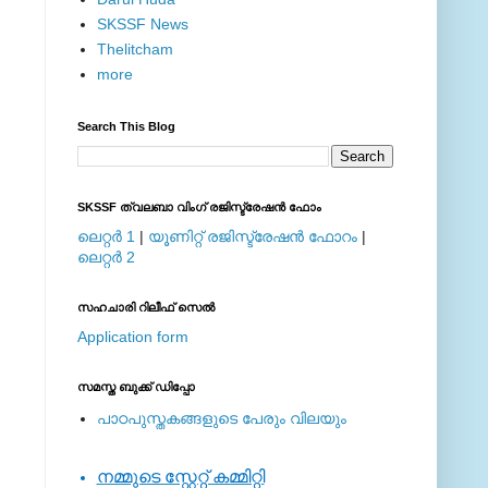
SKSSF News
Thelitcham
more
Search This Blog
SKSSF ത്വലബാ വിംഗ് രജിസ്ട്രേഷന്‍ ഫോം
ലെറ്റര്‍ 1
|
യൂണിറ്റ് രജിസ്ട്രേഷന്‍ ഫോറം
|
ലെറ്റര്‍ 2
സഹചാരി റിലീഫ് സെല്‍
Application form
സമസ്ത ബുക്ക് ഡിപ്പോ
പാഠപുസ്തകങ്ങളുടെ പേരും വിലയും
നമ്മുടെ സ്റ്റേറ്റ് കമ്മിറ്റി