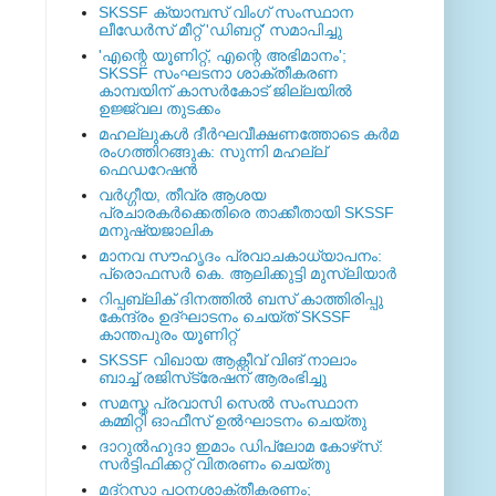
SKSSF ക്യാമ്പസ് വിംഗ് സംസ്ഥാന
ലീഡേർസ് മീറ്റ് 'ഡിബറ്റ്' സമാപിച്ചു
'എന്റെ യൂണിറ്റ്, എന്റെ അഭിമാനം';
SKSSF സംഘടനാ ശാക്തീകരണ
കാമ്പയിന് കാസര്‍കോട് ജില്ലയില്‍
ഉജ്ജ്വല തുടക്കം
മഹല്ലുകള്‍ ദീര്‍ഘവീക്ഷണത്തോടെ കര്‍മ
രംഗത്തിറങ്ങുക: സുന്നി മഹല്ല്
ഫെഡറേഷന്‍
വര്‍ഗ്ഗീയ, തീവ്ര ആശയ
പ്രചാരകര്‍ക്കെതിരെ താക്കീതായി SKSSF
മനുഷ്യജാലിക
മാനവ സൗഹൃദം പ്രവാചകാധ്യാപനം:
പ്രൊഫസർ കെ. ആലിക്കുട്ടി മുസ്ലിയാർ
റിപ്പബ്ലിക് ദിനത്തില്‍ ബസ് കാത്തിരിപ്പു
കേന്ദ്രം ഉദ്ഘാടനം ചെയ്ത്‌ SKSSF
കാന്തപുരം യൂണിറ്റ്
SKSSF വിഖായ ആക്റ്റീവ് വിങ് നാലാം
ബാച്ച് രജിസ്‌ട്രേഷന് ആരംഭിച്ചു
സമസ്ത പ്രവാസി സെല്‍ സംസ്ഥാന
കമ്മിറ്റി ഓഫീസ് ഉല്‍ഘാടനം ചെയ്തു
ദാറുല്‍ഹുദാ ഇമാം ഡിപ്ലോമ കോഴ്‌സ്:
സര്‍ട്ടിഫിക്കറ്റ് വിതരണം ചെയ്തു
മദ്‌റസാ പഠനശാക്തീകരണം;