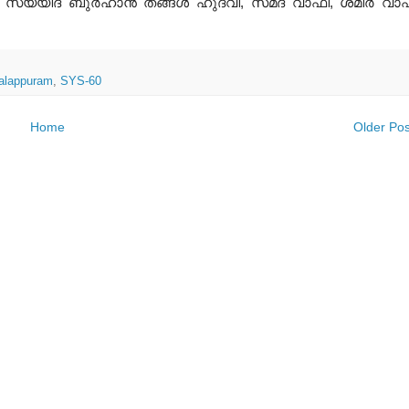
,
സയ്യിദ് ബുര്‍ഹാന്‍ തങ്ങള്‍ ഹുദവി
,
സമദ് വാഫി
,
ശമീര്‍ വാ
alappuram
,
SYS-60
Home
Older Pos