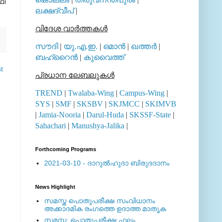
ഫി
ലക്ഷദ്വീപ്
|
വിദേശ വാര്‍ത്തകള്‍
സൗദി
|
യു.എ.ഇ.
|
ഒമാന്‍
|
ഖത്തര്‍
|
ബഹ്റൈന്‍
|
കുവൈത്ത്
t
പ്രധാന ലേബലുകള്‍
TREND
|
Twalaba-Wing
|
Campus-Wing
|
SYS
|
SMF
|
SKSBV
|
SKJMCC
|
SKIMVB
|
Jamia-Nooria
|
Darul-Huda
|
SKSSF-State
|
Sahachari
|
Manushya-Jalika
|
Forthcoming Programs
2021-03-10 - ദാറുല്‍ഹുദാ ബിരുദദാനം
News Highlight
സമസ്ത പൊതുപരീക്ഷ സംവിധാനം
അക്കാദമിക രംഗത്തെ ഉദാത്ത മാതൃക
സമസ്ത: പൊതുപരീക്ഷ ഫലം