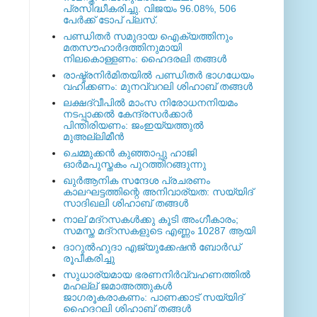
പ്രസിദ്ധീകരിച്ചു. വിജയം 96.08%, 506
പേര്‍ക്ക് ടോപ് പ്ലസ്.
പണ്ഡിതര്‍ സമുദായ ഐക്യത്തിനും
മതസൗഹാര്‍ദത്തിനുമായി
നിലകൊള്ളണം: ഹൈദരലി തങ്ങള്‍
രാഷ്ട്രനിര്‍മിതയില്‍ പണ്ഡിതര്‍ ഭാഗധേയം
വഹിക്കണം: മുനവ്വറലി ശിഹാബ് തങ്ങള്‍
ലക്ഷദ്വീപില്‍ മാംസ നിരോധനനിയമം
നടപ്പാക്കല്‍ കേന്ദ്രസര്‍ക്കാര്‍
പിന്തിരിയണം: ജംഇയ്യത്തുല്‍
മുഅല്ലിമീന്‍
ചെമ്മുക്കന്‍ കുഞ്ഞാപ്പു ഹാജി
ഓര്‍മപുസ്തകം പുറത്തിറങ്ങുന്നു
ഖുര്‍ആനിക സന്ദേശ പ്രചരണം
കാലഘട്ടത്തിന്റെ അനിവാര്യത: സയ്യിദ്
സാദിഖലി ശിഹാബ് തങ്ങള്‍
നാല് മദ്‌റസകള്‍ക്കു കൂടി അംഗീകാരം;
സമസ്ത മദ്‌റസകളുടെ എണ്ണം 10287 ആയി
ദാറുല്‍ഹുദാ എജ്യുക്കേഷന്‍ ബോര്‍ഡ്
രൂപീകരിച്ചു
സുധാര്യമായ ഭരണനിര്‍വ്വഹണത്തില്‍
മഹല്ല് ജമാഅത്തുകള്‍
ജാഗരൂകരാകണം: പാണക്കാട് സയ്യിദ്
ഹൈദറലി ശിഹാബ് തങ്ങള്‍