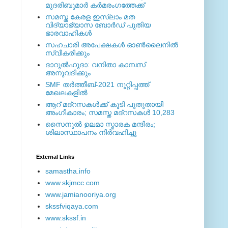
മുദരിബുമാര്‍ കര്‍മരംഗത്തേക്ക്
സമസ്ത കേരള ഇസ്ലാം മത
വിദ്യാഭ്യാസ ബോര്‍ഡ് പുതിയ
ഭാരവാഹികള്‍
സഹചാരി അപേക്ഷകൾ ഓൺലൈനിൽ
സ്വീകരിക്കും
ദാറുല്‍ഹുദാ: വനിതാ കാമ്പസ്
അനുവദിക്കും
SMF തര്‍ത്തീബ്-2021 നൂറ്റിപ്പത്ത്
മേഖലകളില്‍
ആറ് മദ്റസകള്‍ക്ക് കൂടി പുതുതായി
അംഗീകാരം; സമസ്ത മദ്റസകള്‍ 10,283
സൈനുല്‍ ഉലമാ സ്മാരക മന്ദിരം;
ശിലാസ്ഥാപനം നിര്‍വഹിച്ചു
External ‎Links
samastha.info
www.skjmcc.com
www.jamianooriya.org
skssfviqaya.com
www.skssf.in