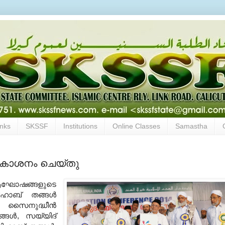
inks
SKSSF
Institutions
Online Classes
Samastha
്രകാശനം ചെയ്തു
ആഘോഷങ്ങളുടെ
ാബ് തങ്ങള്‍
ി സൈനുദ്ധീന്‍
ങള്‍
,
സയ്യിദ്