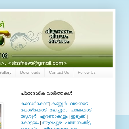
Gallery
Downloads
Contact Us
Follow Us
പ്രാദേശിക വാര്‍ത്തകള്‍
കാസര്‍കോട്
|
കണ്ണൂര്‍
|
വയനാട്
|
കോഴിക്കോട്
|
മലപ്പുറം
|
പാലക്കാട്
|
തൃശൂര്‍
|
എറണാകുളം
|
ഇടുക്കി
|
കോട്ടയം
|
ആലപ്പുഴ
|
പത്തനംതിട്ട
|
കൊല്ലം
|
തിരുവനന്തപുരം
|