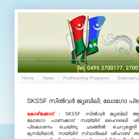
Home
News
Forthcoming Programs
External L
SKSSF സില്‍വര്‍ ജൂബിലി; ലോഗോ പ
കോഴിക്കോട്
:
SKSSF
സില്‍വര്‍ ജൂബിലി 
ലോഗോ പാണക്കാട് സയ്യിദ് ഹൈദരലി ശിഹ
പ്രകാശനം ചെയ്തു
.
ചടങ്ങില്‍ ചെറുശ്ശേര
മുസ്‌ലിയാര്‍
,
സയ്യിദ് സ്വാദിഖലി ശിഹാബ് തങ്