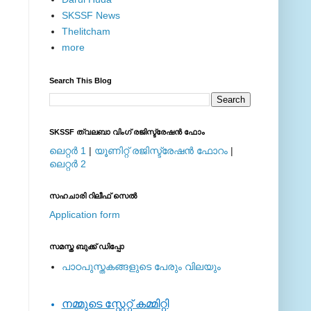
SKSSF News
Thelitcham
more
Search This Blog
SKSSF ത്വലബാ വിംഗ് രജിസ്ട്രേഷന്‍ ഫോം
ലെറ്റര്‍ 1
|
യൂണിറ്റ് രജിസ്ട്രേഷന്‍ ഫോറം
|
ലെറ്റര്‍ 2
സഹചാരി റിലീഫ് സെല്‍
Application form
സമസ്ത ബുക്ക് ഡിപ്പോ
പാഠപുസ്തകങ്ങളുടെ പേരും വിലയും
നമ്മുടെ സ്റ്റേറ്റ് കമ്മിറ്റി