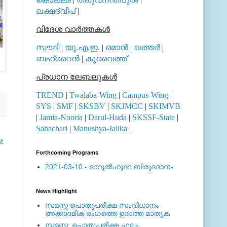
ലക്ഷദ്വീപ്
|
വിദേശ വാര്‍ത്തകള്‍
സൗദി
|
യു.എ.ഇ.
|
ഒമാന്‍
|
ഖത്തര്‍
|
ബഹ്റൈന്‍
|
കുവൈത്ത്
പ്രധാന ലേബലുകള്‍
TREND
|
Twalaba-Wing
|
Campus-Wing
|
SYS
|
SMF
|
SKSBV
|
SKJMCC
|
SKIMVB
|
Jamia-Nooria
|
Darul-Huda
|
SKSSF-State
|
Sahachari
|
Manushya-Jalika
|
t
Forthcoming Programs
2021-03-10 - ദാറുല്‍ഹുദാ ബിരുദദാനം
News Highlight
സമസ്ത പൊതുപരീക്ഷ സംവിധാനം
അക്കാദമിക രംഗത്തെ ഉദാത്ത മാതൃക
സമസ്ത: പൊതുപരീക്ഷ ഫലം