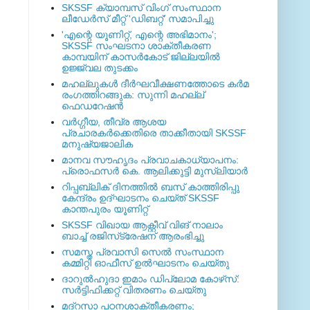
SKSSF ക്യാമ്പസ് വിംഗ് സംസ്ഥാന
ലീഡേർസ് മീറ്റ് 'ഡിബറ്റ്' സമാപിച്ചു
'എന്റെ യൂണിറ്റ്, എന്റെ അഭിമാനം';
SKSSF സംഘടനാ ശാക്തീകരണ
കാമ്പയിന് കാസര്‍കോട് ജില്ലയില്‍
ഉജ്ജ്വല തുടക്കം
മഹല്ലുകള്‍ ദീര്‍ഘവീക്ഷണത്തോടെ കര്‍മ
രംഗത്തിറങ്ങുക: സുന്നി മഹല്ല്
ഫെഡറേഷന്‍
വര്‍ഗ്ഗീയ, തീവ്ര ആശയ
പ്രചാരകര്‍ക്കെതിരെ താക്കീതായി SKSSF
മനുഷ്യജാലിക
മാനവ സൗഹൃദം പ്രവാചകാധ്യാപനം:
പ്രൊഫസർ കെ. ആലിക്കുട്ടി മുസ്ലിയാർ
റിപ്പബ്ലിക് ദിനത്തില്‍ ബസ് കാത്തിരിപ്പു
കേന്ദ്രം ഉദ്ഘാടനം ചെയ്ത്‌ SKSSF
കാന്തപുരം യൂണിറ്റ്
SKSSF വിഖായ ആക്റ്റീവ് വിങ് നാലാം
ബാച്ച് രജിസ്‌ട്രേഷന് ആരംഭിച്ചു
സമസ്ത പ്രവാസി സെല്‍ സംസ്ഥാന
കമ്മിറ്റി ഓഫീസ് ഉല്‍ഘാടനം ചെയ്തു
ദാറുല്‍ഹുദാ ഇമാം ഡിപ്ലോമ കോഴ്‌സ്:
സര്‍ട്ടിഫിക്കറ്റ് വിതരണം ചെയ്തു
മദ്‌റസാ പഠനശാക്തീകരണം;