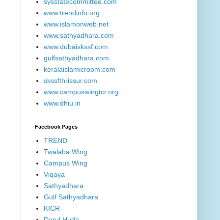
sysstatecommittee.com
www.trendinfo.org
www.islamonweb.net
www.sathyadhara.com
www.dubaiskssf.com
gulfsathyadhara.com
keralaislamicroom.com
skssfthrissur.com
www.campuswingtcr.org
www.dhiu.in
Facebook Pages
TREND
T
walaba Wing
Campus Wing
Viqaya
Sathyadhara
Gulf Sathyadhara
KICR
Darul Huda