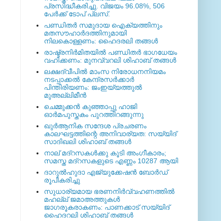
പ്രസിദ്ധീകരിച്ചു. വിജയം 96.08%, 506
പേര്‍ക്ക് ടോപ് പ്ലസ്.
പണ്ഡിതര്‍ സമുദായ ഐക്യത്തിനും
മതസൗഹാര്‍ദത്തിനുമായി
നിലകൊള്ളണം: ഹൈദരലി തങ്ങള്‍
രാഷ്ട്രനിര്‍മിതയില്‍ പണ്ഡിതര്‍ ഭാഗധേയം
വഹിക്കണം: മുനവ്വറലി ശിഹാബ് തങ്ങള്‍
ലക്ഷദ്വീപില്‍ മാംസ നിരോധനനിയമം
നടപ്പാക്കല്‍ കേന്ദ്രസര്‍ക്കാര്‍
പിന്തിരിയണം: ജംഇയ്യത്തുല്‍
മുഅല്ലിമീന്‍
ചെമ്മുക്കന്‍ കുഞ്ഞാപ്പു ഹാജി
ഓര്‍മപുസ്തകം പുറത്തിറങ്ങുന്നു
ഖുര്‍ആനിക സന്ദേശ പ്രചരണം
കാലഘട്ടത്തിന്റെ അനിവാര്യത: സയ്യിദ്
സാദിഖലി ശിഹാബ് തങ്ങള്‍
നാല് മദ്‌റസകള്‍ക്കു കൂടി അംഗീകാരം;
സമസ്ത മദ്‌റസകളുടെ എണ്ണം 10287 ആയി
ദാറുല്‍ഹുദാ എജ്യുക്കേഷന്‍ ബോര്‍ഡ്
രൂപീകരിച്ചു
സുധാര്യമായ ഭരണനിര്‍വ്വഹണത്തില്‍
മഹല്ല് ജമാഅത്തുകള്‍
ജാഗരൂകരാകണം: പാണക്കാട് സയ്യിദ്
ഹൈദറലി ശിഹാബ് തങ്ങള്‍