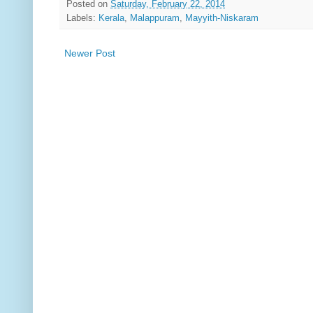
Posted on
Saturday, February 22, 2014
Labels:
Kerala
,
Malappuram
,
Mayyith-Niskaram
Newer Post