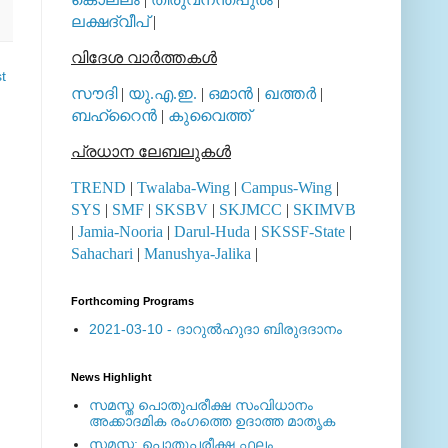
ലക്ഷദ്വീപ്
|
വിദേശ വാര്‍ത്തകള്‍
t
സൗദി
|
യു.എ.ഇ.
|
ഒമാന്‍
|
ഖത്തര്‍
|
ബഹ്റൈന്‍
|
കുവൈത്ത്
പ്രധാന ലേബലുകള്‍
TREND
|
Twalaba-Wing
|
Campus-Wing
|
SYS
|
SMF
|
SKSBV
|
SKJMCC
|
SKIMVB
|
Jamia-Nooria
|
Darul-Huda
|
SKSSF-State
|
Sahachari
|
Manushya-Jalika
|
Forthcoming Programs
2021-03-10 - ദാറുല്‍ഹുദാ ബിരുദദാനം
News Highlight
സമസ്ത പൊതുപരീക്ഷ സംവിധാനം
അക്കാദമിക രംഗത്തെ ഉദാത്ത മാതൃക
സമസ്ത: പൊതുപരീക്ഷ ഫലം