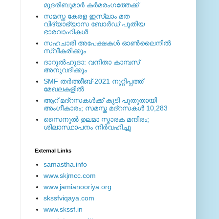
മുദരിബുമാര്‍ കര്‍മരംഗത്തേക്ക്
സമസ്ത കേരള ഇസ്ലാം മത
വിദ്യാഭ്യാസ ബോര്‍ഡ് പുതിയ
ഭാരവാഹികള്‍
സഹചാരി അപേക്ഷകൾ ഓൺലൈനിൽ
സ്വീകരിക്കും
ദാറുല്‍ഹുദാ: വനിതാ കാമ്പസ്
അനുവദിക്കും
SMF തര്‍ത്തീബ്-2021 നൂറ്റിപ്പത്ത്
മേഖലകളില്‍
ആറ് മദ്റസകള്‍ക്ക് കൂടി പുതുതായി
അംഗീകാരം; സമസ്ത മദ്റസകള്‍ 10,283
സൈനുല്‍ ഉലമാ സ്മാരക മന്ദിരം;
ശിലാസ്ഥാപനം നിര്‍വഹിച്ചു
External ‎Links
samastha.info
www.skjmcc.com
www.jamianooriya.org
skssfviqaya.com
www.skssf.in