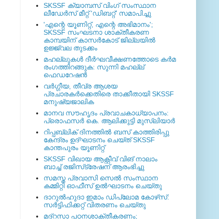
SKSSF ക്യാമ്പസ് വിംഗ് സംസ്ഥാന
ലീഡേർസ് മീറ്റ് 'ഡിബറ്റ്' സമാപിച്ചു
'എന്റെ യൂണിറ്റ്, എന്റെ അഭിമാനം';
SKSSF സംഘടനാ ശാക്തീകരണ
കാമ്പയിന് കാസര്‍കോട് ജില്ലയില്‍
ഉജ്ജ്വല തുടക്കം
മഹല്ലുകള്‍ ദീര്‍ഘവീക്ഷണത്തോടെ കര്‍മ
രംഗത്തിറങ്ങുക: സുന്നി മഹല്ല്
ഫെഡറേഷന്‍
വര്‍ഗ്ഗീയ, തീവ്ര ആശയ
പ്രചാരകര്‍ക്കെതിരെ താക്കീതായി SKSSF
മനുഷ്യജാലിക
മാനവ സൗഹൃദം പ്രവാചകാധ്യാപനം:
പ്രൊഫസർ കെ. ആലിക്കുട്ടി മുസ്ലിയാർ
റിപ്പബ്ലിക് ദിനത്തില്‍ ബസ് കാത്തിരിപ്പു
കേന്ദ്രം ഉദ്ഘാടനം ചെയ്ത്‌ SKSSF
കാന്തപുരം യൂണിറ്റ്
SKSSF വിഖായ ആക്റ്റീവ് വിങ് നാലാം
ബാച്ച് രജിസ്‌ട്രേഷന് ആരംഭിച്ചു
സമസ്ത പ്രവാസി സെല്‍ സംസ്ഥാന
കമ്മിറ്റി ഓഫീസ് ഉല്‍ഘാടനം ചെയ്തു
ദാറുല്‍ഹുദാ ഇമാം ഡിപ്ലോമ കോഴ്‌സ്:
സര്‍ട്ടിഫിക്കറ്റ് വിതരണം ചെയ്തു
മദ്‌റസാ പഠനശാക്തീകരണം;