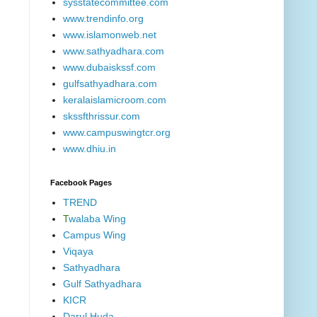
sysstatecommittee.com
www.trendinfo.org
www.islamonweb.net
www.sathyadhara.com
www.dubaiskssf.com
gulfsathyadhara.com
keralaislamicroom.com
skssfthrissur.com
www.campuswingtcr.org
www.dhiu.in
Facebook Pages
TREND
T
walaba Wing
Campus Wing
Viqaya
Sathyadhara
Gulf Sathyadhara
KICR
Darul Huda