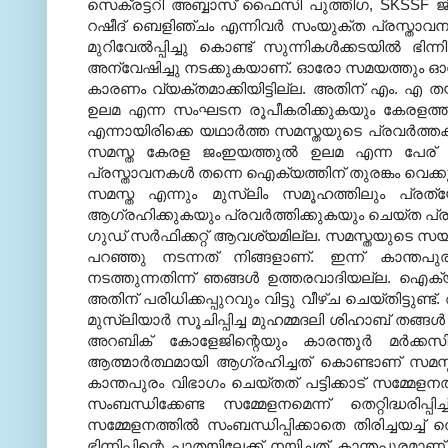
സെക്രട്ടറി അബ്ബാസ് ഫൈസി പുത്തിഗ
, SKSSF
ജ
റഷീദ് ബെളിഞ്ചം എന്നിവര്‍ സംയുക്ത പ്രസ്താവന
മുറിവേല്‍പ്പിച്ചു കൊണ്ട് സുന്നികള്‍ക്കടയില്‍ ഭ
അന്വേഷിച്ചു നടക്കുകയാണ്
.
ഓരോ സമയത്തും ഓരോ
കാരണം വ്യക്തമാക്കിയിട്ടില്ല
.
അതിന് എം
.
എ തയ
ഉലമ എന്ന സംഘടന രൂപീകരിക്കുകയും കേരളത്തി
എന്നായിരിക്കെ യഥാര്‍ത്ത സമസ്തയുടെ പ്രവര്‍ത്ത
സമസ്ത കേരള ജംഇയത്തുല്‍ ഉലമ എന്ന പേര് ഉപയ
പ്രസ്താവനകള്‍ തന്നെ ഐക്യത്തിന് തുരങ്കം വെക
സമസ്ത എന്നും മുസ്ലിം സമൂഹത്തിലും പ്രത്യേകി
ആഗ്രഹിക്കുകയും പ്രവര്‍ത്തിക്കുകയും ചെയ്ത പ
ഗുഡ് സര്‍ഫിക്കറ്റ് ആവശ്യമില്ല
.
സമസ്തയുടെ സയ്യ
പറഞ്ഞു നടന്നത് നിങ്ങളാണ്
.
ഇന്ന് കാന്തപു
നടത്തുന്നതിന്ന് ഞങ്ങള്‍ ഉത്തരവാദിയല്ല
.
ഐക്യത
അതിന് പരിധിക്കപ്പുറവും വിട്ടു വീഴ്ച ചെയ്തിട്ടുണ്ട്
.
മുസ്ലിയാര്‍ സൂചിപ്പിച്ച മുഹമ്മദലി ശിഹാബ് തങ്ങള്‍
അറബിക് കോളേജിന്റെയും കാരന്തൂര്‍ മര്‍ക്ക
ആത്മാര്‍ത്ഥമായി ആഗ്രഹിച്ചത് കൊണ്ടാണ് സമസ്തയ
കാന്തപുരം വിഭാഗം ചെയ്തത് പട്ടിക്കാട് സമ്മേളന
സംബന്ധിക്കേണ്ട സമ്മേളനമെന്ന് തെറ്റിദ്ധരിപ്പിച്
സമ്മേളനത്തില്‍ സംബന്ധിപ്പിക്കാതെ തിരിച്ചയച്
ഭിന്നിപ്പിന്റെ പാതയിലേക്ക് നയിച്ചത് കാന്തപുരമാണ്