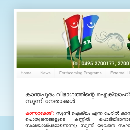
Home
News
Forthcoming Programs
External L
കാന്തപുരം വിഭാഗത്തിന്റെ ഐക്യാഹ്വ
സുന്നി നേതാക്കള്‍
കാസറകോട്
:
സുന്നീ ഐക്യം എന്ന പേരില്‍ കാന്ത
പൊതുജനങ്ങളുടെ കണ്ണില്‍ പൊടിയിടാ
സംശയാശ്പദമാണെന്നും സുന്നീ യുവജന സംഘം