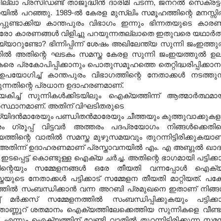
ില്ലാ പ്രസിഡണ്ട് താജുദ്ധീന്‍ ദാരിമി പടന്ന
,
ജനറല്‍ സെക്രട്ട
യില്‍ പറഞ്ഞു
. 1989-
ല്‍ കേരള മുസ്ലിം സമൂഹത്തിന്റെ മനസ്സില
ിന്നിപ്പുണ്ടാക്കിയ കാന്തപുരം വിഭാഗം ഇന്നും ഭിന്നതയുടെ കാര
 കാരണങ്ങള്‍ വിളിച്ചു പറയുന്നതല്ലാതെ ഇതുവരെ യഥാര്‍ത
്യാറുണ്ടോ
?
ഭിന്നിപ്പിന്ന് ശേഷം അഖിലേന്ത്യ സുന്നി ജംഇത്തുല
ല്‍ അതിന്റെ ഘടകം സമസ്ത കേരള സുന്നി ജംഇയത്തുല്‍ ഉ
കരെ പ്രകോപിപ്പിക്കാനും പൊതുസമൂഹത്തെ തെറ്റിദ്ധരിപ്പിക്കാന
ോഗിച്ച് കാന്തപുരം വിഭാഗത്തിന്റെ നേതാക്കള്‍ നടത്തുന
്കുന്നതിന്റെ പ്രധാന ഉദാഹരണമാണ്
.
ച്ച് സുന്നികള്‍ക്കിടയിലും ഐക്യത്തിന്ന് ആത്മാര്‍ത്ഥമാ
്രസ്ഥാനമാണ്
.
അതിന് വിഘടിതരുടെ
ിദന്‍മാരേയും പണ്ഡിതന്‍മാരേയും ചീത്തയും കുത്തുവാക്കുകള
രം ഗ്രൂപ്പ് വിട്ടവര്‍ അത്തരം പദപ്രയോഗം നിങ്ങള്‍ക്കെതി
്തിന്റെ വാതില്‍ സമസ്ത മുഴുസമയവും തുറന്നിട്ടിരിക്കുകയാണ
അതിന്ന് ഉദാഹരണമാണ് പ്രസ്താവനയില്‍ എം
.
എ അബ്ദുല്‍ ഖാദര
 ഇടപ്പെട്ട് കൊണ്ടുള്ള ഐക്യ ചര്‍ച്ച
.
അതിന്റെ ഭാഗമായി പട്ടിക്കാ
സിന്റെയും സമ്മേളനങ്ങള്‍ ഒരേ തീയതി വന്നപ്പോള്‍ ഐക്
ുടെ നേതാക്കള്‍ പട്ടിക്കാട് സമ്മേളന തീയതി മാറ്റിയത്
.
പക്
ത്തില്‍ സംബന്ധിക്കാന്‍ വന്ന അറബി പ്രമുഖനെ ഇതാണ് നിങ്ങള
ച് മര്‍ക്കസ് സമ്മേളനത്തില്‍ സംബന്ധിപ്പിക്കുകയും പട്ടിക്കാ
ച് തൊണ്ണൂറ് ശതമാനം ഐക്യത്തിലേക്കെത്തിയ സുന്നികളെ വീണ്ട
.
എന്നും ഐക്യത്തിന് വേണ്ടി വാതില്‍ തുറന്നിട്ടിരിക്കുന്ന സമസ