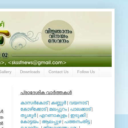
Gallery
Downloads
Contact Us
Follow Us
പ്രാദേശിക വാര്‍ത്തകള്‍
കാസര്‍കോട്
|
കണ്ണൂര്‍
|
വയനാട്
|
കോഴിക്കോട്
|
മലപ്പുറം
|
പാലക്കാട്
|
്‍
തൃശൂര്‍
|
എറണാകുളം
|
ഇടുക്കി
|
ത
കോട്ടയം
|
ആലപ്പുഴ
|
പത്തനംതിട്ട
|
്‍
കൊല്ലം
|
തിരുവനന്തപുരം
|