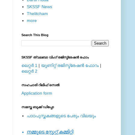
SKSSF News
Thelitcham
more
Search This Blog
SKSSF ത്വലബാ വിംഗ് രജിസ്ട്രേഷന്‍ ഫോം
ലെറ്റര്‍ 1
|
യൂണിറ്റ് രജിസ്ട്രേഷന്‍ ഫോറം
|
ലെറ്റര്‍ 2
സഹചാരി റിലീഫ് സെല്‍
Application form
സമസ്ത ബുക്ക് ഡിപ്പോ
പാഠപുസ്തകങ്ങളുടെ പേരും വിലയും
നമ്മുടെ സ്റ്റേറ്റ് കമ്മിറ്റി