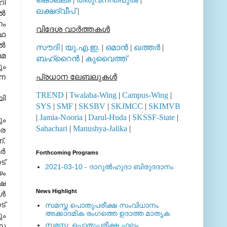
റി
ലക്ഷദ്വീപ്
|
്‍
ണം
വിദേശ വാര്‍ത്തകള്‍
്ഥ
്‍
സൗദി
|
യു.എ.ഇ.
|
ഒമാന്‍
|
ഖത്തര്‍
|
ലമ
ബഹ്റൈന്‍
|
കുവൈത്ത്
ും
്ന
പ്രധാന ലേബലുകള്‍
TREND
|
Twalaba-Wing
|
Campus-Wing
|
യി
SYS
|
SMF
|
SKSBV
|
SKJMCC
|
SKIMVB
|
Jamia-Nooria
|
Darul-Huda
|
SKSSF-State
|
ും
Sahachari
|
Manushya-Jalika
|
രെ
്
.
്‍
Forthcoming Programs
ട്
2021-03-10 - ദാറുല്‍ഹുദാ ബിരുദദാനം
യം
ഷേ
News Highlight
്‍
ട്
സമസ്ത പൊതുപരീക്ഷ സംവിധാനം
അക്കാദമിക രംഗത്തെ ഉദാത്ത മാതൃക
ും
സമസ്ത: പൊതുപരീക്ഷ ഫലം
്ത