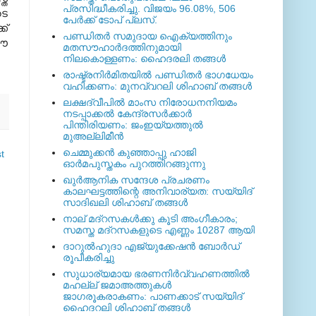
പ്രസിദ്ധീകരിച്ചു. വിജയം 96.08%, 506
ടെ
പേര്‍ക്ക് ടോപ് പ്ലസ്.
ക്
പണ്ഡിതര്‍ സമുദായ ഐക്യത്തിനും
 ഈ
മതസൗഹാര്‍ദത്തിനുമായി
നിലകൊള്ളണം: ഹൈദരലി തങ്ങള്‍
രാഷ്ട്രനിര്‍മിതയില്‍ പണ്ഡിതര്‍ ഭാഗധേയം
വഹിക്കണം: മുനവ്വറലി ശിഹാബ് തങ്ങള്‍
ലക്ഷദ്വീപില്‍ മാംസ നിരോധനനിയമം
നടപ്പാക്കല്‍ കേന്ദ്രസര്‍ക്കാര്‍
പിന്തിരിയണം: ജംഇയ്യത്തുല്‍
മുഅല്ലിമീന്‍
ചെമ്മുക്കന്‍ കുഞ്ഞാപ്പു ഹാജി
t
ഓര്‍മപുസ്തകം പുറത്തിറങ്ങുന്നു
ഖുര്‍ആനിക സന്ദേശ പ്രചരണം
കാലഘട്ടത്തിന്റെ അനിവാര്യത: സയ്യിദ്
സാദിഖലി ശിഹാബ് തങ്ങള്‍
നാല് മദ്‌റസകള്‍ക്കു കൂടി അംഗീകാരം;
സമസ്ത മദ്‌റസകളുടെ എണ്ണം 10287 ആയി
ദാറുല്‍ഹുദാ എജ്യുക്കേഷന്‍ ബോര്‍ഡ്
രൂപീകരിച്ചു
സുധാര്യമായ ഭരണനിര്‍വ്വഹണത്തില്‍
മഹല്ല് ജമാഅത്തുകള്‍
ജാഗരൂകരാകണം: പാണക്കാട് സയ്യിദ്
ഹൈദറലി ശിഹാബ് തങ്ങള്‍