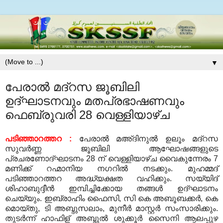
▼
പേരാല്‍ മദ്‌റസ ജൂബിലി
ഉദ്ഘാടനവും മതപ്രഭാഷണവും
ഫെബ്രുവരി 28 വെള്ളിയാഴ്ച
പടിഞ്ഞാറത്തറ
:
പേരാല്‍ മഅ്ദിനുല്‍ ഉലൂം മദ്‌റസ
സുവര്‍ണ്ണ ജൂബിലി ആഘോഷങ്ങളുടെ
പ്രചരണോദ്ഘാടനം
28
ന് വെള്ളിയാഴ്ച വൈകുന്നേരം
7
മണിക്ക് റഹ്മാനിയ നഗറില്‍ നടക്കും
.
മുഹമ്മദ്
പടിഞ്ഞാറത്തറ അദ്ധ്യക്ഷത വഹിക്കും
.
സയ്യിദ്
ശിഹാബുദ്ദീന്‍ ഇമ്പിച്ചിക്കോയ തങ്ങള്‍ ഉദ്ഘാടനം
ചെയ്യും
.
ഇബ്രാഹിം ഫൈസി
,
സി കെ അബൂബക്കര്‍
,
കെ
മൊയ്തു
,
ടി അബ്ദുസലാം
,
മുനീര്‍ മാസ്റ്റര്‍ സംസാരിക്കും
.
തുടര്‍ന്ന് ഹാഫിള് അബ്ദുല്‍ ശുക്കൂര്‍ സൈനി ആലപ്പുഴ