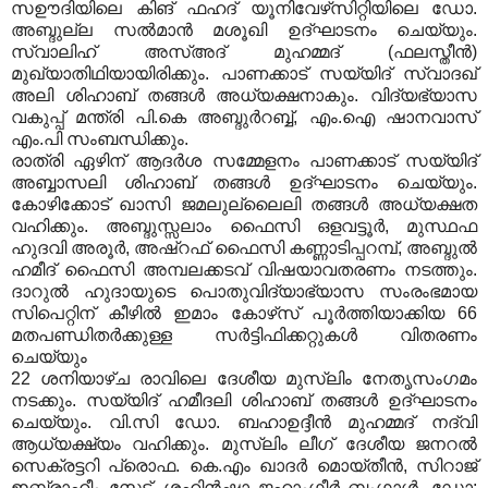
സഊദിയിലെ കിങ് ഫഹദ് യൂനിവേഴ്‌സിറ്റിയിലെ ഡോ
.
അബ്ദുല്ല സല്‍മാന്‍ മശൂഖി ഉദ്ഘാടനം ചെയ്യും
.
സ്വാലിഹ് അസ്അദ് മുഹമ്മദ്
(
ഫലസ്തീന്‍
)
മുഖ്യാതിഥിയായിരിക്കും
.
പാണക്കാട് സയ്യിദ് സ്വാദഖ്
അലി ശിഹാബ് തങ്ങള്‍ അധ്യക്ഷനാകും
.
വിദ്യഭ്യാസ
വകുപ്പ് മന്ത്രി പി
.
കെ അബ്ദുര്‍റബ്ബ്
,
എം
.
ഐ ഷാനവാസ്
എം
.
പി സംബന്ധിക്കും
.
രാത്രി ഏഴിന് ആദര്‍ശ സമ്മേളനം പാണക്കാട് സയ്യിദ്
അബ്ബാസലി ശിഹാബ് തങ്ങള്‍ ഉദ്ഘാടനം ചെയ്യും
.
കോഴിക്കോട് ഖാസി ജമലുല്ലൈലി തങ്ങള്‍ അധ്യക്ഷത
വഹിക്കും
.
അബ്ദുസ്സലാം ഫൈസി ഒളവട്ടൂര്‍
,
മുസ്ഥഫ
ഹുദവി അരൂര്‍
,
അഷ്‌റഫ് ഫൈസി കണ്ണാടിപ്പറമ്പ്
,
അബ്ദുല്‍
ഹമീദ് ഫൈസി അമ്പലക്കടവ് വിഷയാവതരണം നടത്തും
.
ദാറുല്‍ ഹുദായുടെ പൊതുവിദ്യാഭ്യാസ സംരംഭമായ
സിപെറ്റിന് കീഴില്‍ ഇമാം കോഴ്‌സ് പൂര്‍ത്തിയാക്കിയ
66
മതപണ്ഡിതര്‍ക്കുള്ള സര്‍ട്ടിഫിക്കറ്റുകള്‍ വിതരണം
ചെയ്യും
22
ശനിയാഴ്ച രാവിലെ ദേശീയ മുസ്‌ലിം നേതൃസംഗമം
നടക്കും
.
സയ്യിദ് ഹമീദലി ശിഹാബ് തങ്ങള്‍ ഉദ്ഘാടനം
ചെയ്യും
.
വി
.
സി ഡോ
.
ബഹാഉദ്ദീന്‍ മുഹമ്മദ് നദ്‌വി
ആധ്യക്ഷ്യം വഹിക്കും
.
മുസ്‌ലിം ലീഗ് ദേശീയ ജനറല്‍
സെക്രട്ടറി പ്രൊഫ
.
കെ
.
എം ഖാദര്‍ മൊയ്തീന്‍
,
സിറാജ്
ഇബ്രാഹീം സേട്ട്
,
ശഹിന്‍ഷാ ജഹാംഗീര്‍ ബംഗാള്‍
,
ഡോ
: