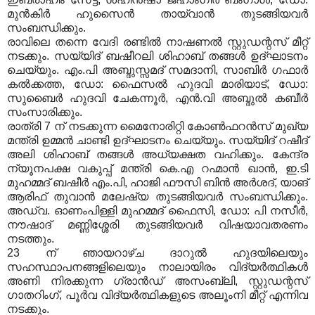
മുന്‍കിര്‍ ഹുസൈന്‍ തായ്‌വാന്‍ തുടങ്ങിയവര്‍
സംബന്ധിക്കും
.
രാവിലെ തന്നെ വേദി രണ്ടില്‍ നാഷണല്‍ സ്റ്റുഡന്റസ് മീറ്റ്
നടക്കും
.
സയ്യിദ് ബഷീറലി ശിഹാബ് തങ്ങള്‍ ഉദ്ഘാടനം
ചെയ്യും
.
എം
.
പി അബ്ദുസ്സമദ് സമദാനി
,
സാബിര്‍ ഗഫാര്‍
കല്‍ക്കത്ത
,
ഡോ
:
ഫൈസല്‍ ഹുദവി മാരിയാട്
,
ഡോ
:
സുബൈര്‍ ഹുദവി ചേകന്നൂര്‍
,
എന്‍
.
വി അബ്ദുല്‍ കബീര്‍
സംസാരിക്കും
.
രാത്രി
7
ന് നടക്കുന്ന മൈനോരിറ്റി കോണ്‍ഫറന്‍സ് മുഖ്യ
മന്ത്രി ഉമ്മന്‍ ചാണ്ടി ഉദ്ഘാടനം ചെയ്യും
.
സയ്യിദ് റഷീദ്
അലി ശിഹാബ് തങ്ങള്‍ അധ്യക്ഷത വഹിക്കും
.
കേന്ദ്ര
ന്യൂനപക്ഷ വകുപ്പ് മന്ത്രി കെ
.
എ റഹ്മാന്‍ ഖാന്‍
,
ഇ
.
ടി
മുഹമ്മദ് ബഷീര്‍ എം
.
പി
,
ഹാജി ഫൗസി ബിന്‍ അര്‍ശദ്
,
യാങ്
ആരിഫ് തുവാന്‍ മലേഷ്യ തുടങ്ങിയവര്‍ സംബന്ധിക്കും
.
അഡ്വ
.
ഓണംപിള്ളി മുഹമ്മദ് ഫൈസി
,
ഡോ
:
പി നസീര്‍
,
നൗഷാദ് മണ്ണിശ്ശേരി തുടങ്ങിയവര്‍ വിഷയാവതരണം
നടത്തും
.
23
ന് ഞായറാഴ്ച ദാറുല്‍ ഹുദയിലെയും
സഹസ്ഥാപനങ്ങളിലെയും നാലായിരം വിദ്യര്‍ത്ഥികള്‍
അണി നിരക്കുന്ന ഗ്രാന്‍ഡ് അസംബ്ലി
,
സ്റ്റുഡന്റസ്
ഗാതറിംഗ്
,
പൂര്‍വ വിദ്യര്‍ത്ഥികളുടെ അലൂംനി മീറ്റ് എന്നിവ
നടക്കും
.