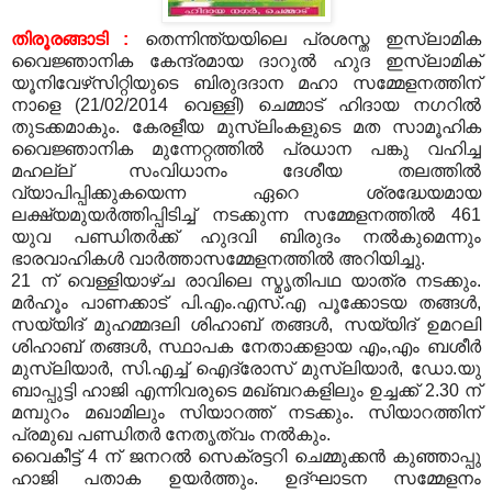
തിരൂരങ്ങാടി
:
തെന്നിന്ത്യയിലെ പ്രശസ്ത ഇസ്‌ലാമിക
വൈജ്ഞാനിക കേന്ദ്രമായ ദാറുല്‍ ഹുദ ഇസ്‌ലാമിക്
യൂനിവേഴ്‌സിറ്റിയുടെ ബിരുദദാന മഹാ സമ്മേളനത്തിന്
നാളെ
(21/02/2014
വെള്ളി
)
ചെമ്മാട് ഹിദായ നഗറില്‍
തുടക്കമാകും
.
കേരളീയ മുസ്‌ലിംകളുടെ മത സാമൂഹിക
വൈജ്ഞാനിക മുന്നേറ്റത്തില്‍ പ്രധാന പങ്കു വഹിച്ച
മഹല്ല് സംവിധാനം ദേശീയ തലത്തില്‍
വ്യാപിപ്പിക്കുകയെന്ന ഏറെ ശ്രദ്ധേയമായ
ലക്ഷ്യമുയര്‍ത്തിപ്പിടിച്ച് നടക്കുന്ന സമ്മേളനത്തില്‍
461
യുവ പണ്ഡിതര്‍ക്ക് ഹുദവി ബിരുദം നല്‍കുമെന്നും
ഭാരവാഹികള്‍ വാര്‍ത്താസമ്മേളനത്തില്‍ അറിയിച്ചു
.
21
ന് വെള്ളിയാഴ്ച രാവിലെ സ്മൃതിപഥ യാത്ര നടക്കും
.
മര്‍ഹൂം പാണക്കാട് പി
.
എം
.
എസ്
.
എ പൂക്കോടയ തങ്ങള്‍
,
സയ്യിദ് മുഹമ്മദലി ശിഹാബ് തങ്ങള്‍
,
സയ്യിദ് ഉമറലി
ശിഹാബ് തങ്ങള്‍
,
സ്ഥാപക നേതാക്കളായ എം
,
എം ബശീര്‍
മുസ്‌ലിയാര്‍
,
സി
.
എച്ച് ഐദ്രോസ് മുസ്‌ലിയാര്‍
,
ഡോ
.
യു
ബാപ്പുട്ടി ഹാജി എന്നിവരുടെ മഖ്ബറകളിലും ഉച്ചക്ക്
2.30
ന്
മമ്പുറം മഖാമിലും സിയാറത്ത് നടക്കും
.
സിയാറത്തിന്
പ്രമുഖ പണ്ഡിതര്‍ നേതൃത്വം നല്‍കും
.
വൈകീട്ട്
4
ന് ജനറല്‍ സെക്രട്ടറി ചെമ്മുക്കന്‍ കുഞ്ഞാപ്പു
ഹാജി പതാക ഉയര്‍ത്തും
.
ഉദ്ഘാടന സമ്മേളനം