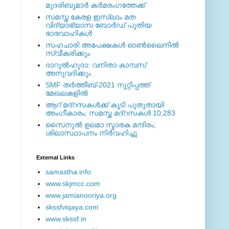
മുദരിബുമാര്‍ കര്‍മരംഗത്തേക്ക്
സമസ്ത കേരള ഇസ്ലാം മത
വിദ്യാഭ്യാസ ബോര്‍ഡ് പുതിയ
ഭാരവാഹികള്‍
സഹചാരി അപേക്ഷകൾ ഓൺലൈനിൽ
സ്വീകരിക്കും
ദാറുല്‍ഹുദാ: വനിതാ കാമ്പസ്
അനുവദിക്കും
SMF തര്‍ത്തീബ്-2021 നൂറ്റിപ്പത്ത്
മേഖലകളില്‍
ആറ് മദ്റസകള്‍ക്ക് കൂടി പുതുതായി
അംഗീകാരം; സമസ്ത മദ്റസകള്‍ 10,283
സൈനുല്‍ ഉലമാ സ്മാരക മന്ദിരം;
ശിലാസ്ഥാപനം നിര്‍വഹിച്ചു
External ‎Links
samastha.info
www.skjmcc.com
www.jamianooriya.org
skssfviqaya.com
www.skssf.in