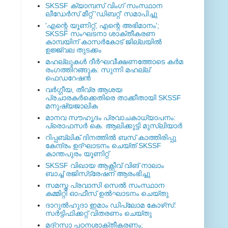
SKSSF ക്യാമ്പസ് വിംഗ് സംസ്ഥാന
ലീഡേർസ് മീറ്റ് 'ഡിബറ്റ്' സമാപിച്ചു
'എന്റെ യൂണിറ്റ്, എന്റെ അഭിമാനം';
SKSSF സംഘടനാ ശാക്തീകരണ
കാമ്പയിന് കാസര്‍കോട് ജില്ലയില്‍
ഉജ്ജ്വല തുടക്കം
മഹല്ലുകള്‍ ദീര്‍ഘവീക്ഷണത്തോടെ കര്‍മ
രംഗത്തിറങ്ങുക: സുന്നി മഹല്ല്
ഫെഡറേഷന്‍
വര്‍ഗ്ഗീയ, തീവ്ര ആശയ
പ്രചാരകര്‍ക്കെതിരെ താക്കീതായി SKSSF
മനുഷ്യജാലിക
മാനവ സൗഹൃദം പ്രവാചകാധ്യാപനം:
പ്രൊഫസർ കെ. ആലിക്കുട്ടി മുസ്ലിയാർ
റിപ്പബ്ലിക് ദിനത്തില്‍ ബസ് കാത്തിരിപ്പു
കേന്ദ്രം ഉദ്ഘാടനം ചെയ്ത്‌ SKSSF
കാന്തപുരം യൂണിറ്റ്
SKSSF വിഖായ ആക്റ്റീവ് വിങ് നാലാം
ബാച്ച് രജിസ്‌ട്രേഷന് ആരംഭിച്ചു
സമസ്ത പ്രവാസി സെല്‍ സംസ്ഥാന
കമ്മിറ്റി ഓഫീസ് ഉല്‍ഘാടനം ചെയ്തു
ദാറുല്‍ഹുദാ ഇമാം ഡിപ്ലോമ കോഴ്‌സ്:
സര്‍ട്ടിഫിക്കറ്റ് വിതരണം ചെയ്തു
മദ്‌റസാ പഠനശാക്തീകരണം;