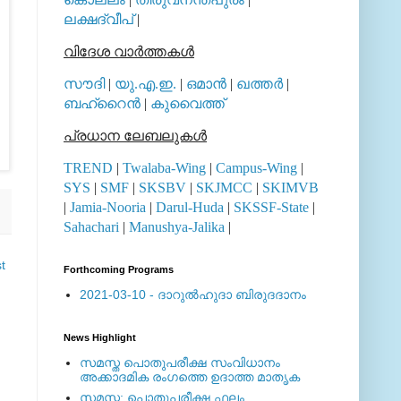
ലക്ഷദ്വീപ്
|
വിദേശ വാര്‍ത്തകള്‍
സൗദി
|
യു.എ.ഇ.
|
ഒമാന്‍
|
ഖത്തര്‍
|
ബഹ്റൈന്‍
|
കുവൈത്ത്
പ്രധാന ലേബലുകള്‍
TREND
|
Twalaba-Wing
|
Campus-Wing
|
SYS
|
SMF
|
SKSBV
|
SKJMCC
|
SKIMVB
|
Jamia-Nooria
|
Darul-Huda
|
SKSSF-State
|
Sahachari
|
Manushya-Jalika
|
t
Forthcoming Programs
2021-03-10 - ദാറുല്‍ഹുദാ ബിരുദദാനം
News Highlight
സമസ്ത പൊതുപരീക്ഷ സംവിധാനം
അക്കാദമിക രംഗത്തെ ഉദാത്ത മാതൃക
സമസ്ത: പൊതുപരീക്ഷ ഫലം