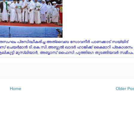
ാഗതസംഘം പ്രസിദ്ധീകരിച്ച അത്വൈബ സോവനീർ പാണക്കാട് സയ്യിദ്
ൈസ് ചെയർമാൻ ടി.കെ.സി.അബ്ദുൽ ഖാദർ ഹാജിക്ക് കൈമാറി പ്രകാശനം
.ആലികുട്ടി മുസ്ലിയാർ, അബ്ബാസ്‌ ഫൈസി പുത്തിഗെ തുടങ്ങിയവർ സമീപം.
Home
Older Pos