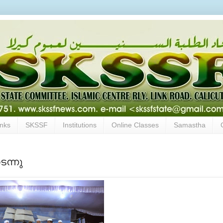
inks
SKSSF
Institutions
Online Classes
Samastha
ന്നു