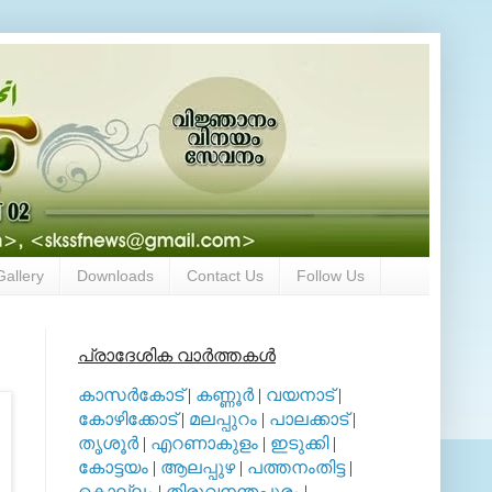
Gallery
Downloads
Contact Us
Follow Us
പ്രാദേശിക വാര്‍ത്തകള്‍
കാസര്‍കോട്
|
കണ്ണൂര്‍
|
വയനാട്
|
കോഴിക്കോട്
|
മലപ്പുറം
|
പാലക്കാട്
|
തൃശൂര്‍
|
എറണാകുളം
|
ഇടുക്കി
|
കോട്ടയം
|
ആലപ്പുഴ
|
പത്തനംതിട്ട
|
കൊല്ലം
|
തിരുവനന്തപുരം
|