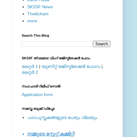
SKSSF News
Thelitcham
more
Search This Blog
SKSSF ത്വലബാ വിംഗ് രജിസ്ട്രേഷന്‍ ഫോം
ലെറ്റര്‍ 1
|
യൂണിറ്റ് രജിസ്ട്രേഷന്‍ ഫോറം
|
ലെറ്റര്‍ 2
സഹചാരി റിലീഫ് സെല്‍
Application form
സമസ്ത ബുക്ക് ഡിപ്പോ
പാഠപുസ്തകങ്ങളുടെ പേരും വിലയും
നമ്മുടെ സ്റ്റേറ്റ് കമ്മിറ്റി