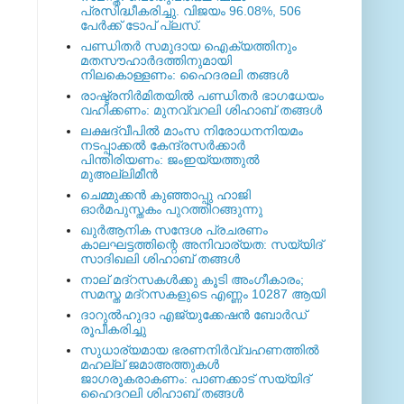
പ്രസിദ്ധീകരിച്ചു. വിജയം 96.08%, 506
പേര്‍ക്ക് ടോപ് പ്ലസ്.
പണ്ഡിതര്‍ സമുദായ ഐക്യത്തിനും
മതസൗഹാര്‍ദത്തിനുമായി
നിലകൊള്ളണം: ഹൈദരലി തങ്ങള്‍
രാഷ്ട്രനിര്‍മിതയില്‍ പണ്ഡിതര്‍ ഭാഗധേയം
വഹിക്കണം: മുനവ്വറലി ശിഹാബ് തങ്ങള്‍
ലക്ഷദ്വീപില്‍ മാംസ നിരോധനനിയമം
നടപ്പാക്കല്‍ കേന്ദ്രസര്‍ക്കാര്‍
പിന്തിരിയണം: ജംഇയ്യത്തുല്‍
മുഅല്ലിമീന്‍
ചെമ്മുക്കന്‍ കുഞ്ഞാപ്പു ഹാജി
ഓര്‍മപുസ്തകം പുറത്തിറങ്ങുന്നു
ഖുര്‍ആനിക സന്ദേശ പ്രചരണം
കാലഘട്ടത്തിന്റെ അനിവാര്യത: സയ്യിദ്
സാദിഖലി ശിഹാബ് തങ്ങള്‍
നാല് മദ്‌റസകള്‍ക്കു കൂടി അംഗീകാരം;
സമസ്ത മദ്‌റസകളുടെ എണ്ണം 10287 ആയി
ദാറുല്‍ഹുദാ എജ്യുക്കേഷന്‍ ബോര്‍ഡ്
രൂപീകരിച്ചു
സുധാര്യമായ ഭരണനിര്‍വ്വഹണത്തില്‍
മഹല്ല് ജമാഅത്തുകള്‍
ജാഗരൂകരാകണം: പാണക്കാട് സയ്യിദ്
ഹൈദറലി ശിഹാബ് തങ്ങള്‍