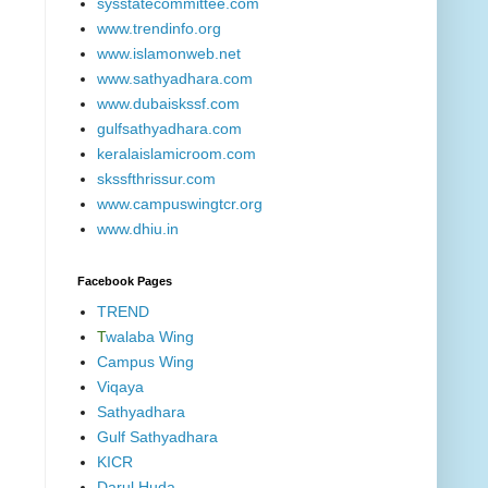
sysstatecommittee.com
www.trendinfo.org
www.islamonweb.net
www.sathyadhara.com
www.dubaiskssf.com
gulfsathyadhara.com
keralaislamicroom.com
skssfthrissur.com
www.campuswingtcr.org
www.dhiu.in
Facebook Pages
TREND
T
walaba Wing
Campus Wing
Viqaya
Sathyadhara
Gulf Sathyadhara
KICR
Darul Huda