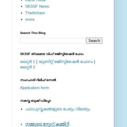
SKSSF News
Thelitcham
more
Search This Blog
SKSSF ത്വലബാ വിംഗ് രജിസ്ട്രേഷന്‍ ഫോം
ലെറ്റര്‍ 1
|
യൂണിറ്റ് രജിസ്ട്രേഷന്‍ ഫോറം
|
ലെറ്റര്‍ 2
സഹചാരി റിലീഫ് സെല്‍
Application form
സമസ്ത ബുക്ക് ഡിപ്പോ
പാഠപുസ്തകങ്ങളുടെ പേരും വിലയും
നമ്മുടെ സ്റ്റേറ്റ് കമ്മിറ്റി