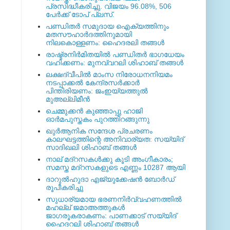
പ്രസിദ്ധീകരിച്ചു. വിജയം 96.08%, 506
പേര്‍ക്ക് ടോപ് പ്ലസ്.
പണ്ഡിതര്‍ സമുദായ ഐക്യത്തിനും
മതസൗഹാര്‍ദത്തിനുമായി
നിലകൊള്ളണം: ഹൈദരലി തങ്ങള്‍
രാഷ്ട്രനിര്‍മിതയില്‍ പണ്ഡിതര്‍ ഭാഗധേയം
വഹിക്കണം: മുനവ്വറലി ശിഹാബ് തങ്ങള്‍
ലക്ഷദ്വീപില്‍ മാംസ നിരോധനനിയമം
നടപ്പാക്കല്‍ കേന്ദ്രസര്‍ക്കാര്‍
പിന്തിരിയണം: ജംഇയ്യത്തുല്‍
മുഅല്ലിമീന്‍
ചെമ്മുക്കന്‍ കുഞ്ഞാപ്പു ഹാജി
ഓര്‍മപുസ്തകം പുറത്തിറങ്ങുന്നു
ഖുര്‍ആനിക സന്ദേശ പ്രചരണം
കാലഘട്ടത്തിന്റെ അനിവാര്യത: സയ്യിദ്
സാദിഖലി ശിഹാബ് തങ്ങള്‍
നാല് മദ്‌റസകള്‍ക്കു കൂടി അംഗീകാരം;
സമസ്ത മദ്‌റസകളുടെ എണ്ണം 10287 ആയി
ദാറുല്‍ഹുദാ എജ്യുക്കേഷന്‍ ബോര്‍ഡ്
രൂപീകരിച്ചു
സുധാര്യമായ ഭരണനിര്‍വ്വഹണത്തില്‍
മഹല്ല് ജമാഅത്തുകള്‍
ജാഗരൂകരാകണം: പാണക്കാട് സയ്യിദ്
ഹൈദറലി ശിഹാബ് തങ്ങള്‍