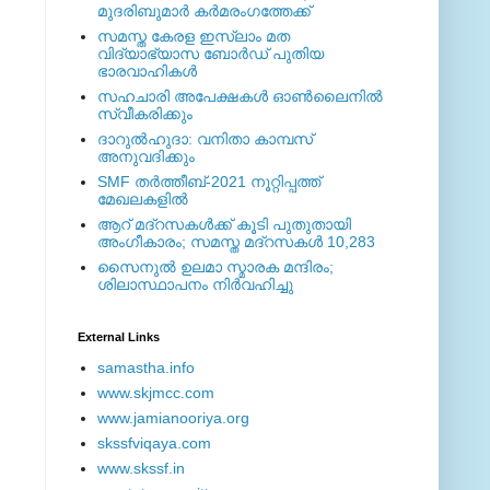
മുദരിബുമാര്‍ കര്‍മരംഗത്തേക്ക്
സമസ്ത കേരള ഇസ്ലാം മത
വിദ്യാഭ്യാസ ബോര്‍ഡ് പുതിയ
ഭാരവാഹികള്‍
സഹചാരി അപേക്ഷകൾ ഓൺലൈനിൽ
സ്വീകരിക്കും
ദാറുല്‍ഹുദാ: വനിതാ കാമ്പസ്
അനുവദിക്കും
SMF തര്‍ത്തീബ്-2021 നൂറ്റിപ്പത്ത്
മേഖലകളില്‍
ആറ് മദ്റസകള്‍ക്ക് കൂടി പുതുതായി
അംഗീകാരം; സമസ്ത മദ്റസകള്‍ 10,283
സൈനുല്‍ ഉലമാ സ്മാരക മന്ദിരം;
ശിലാസ്ഥാപനം നിര്‍വഹിച്ചു
External ‎Links
samastha.info
www.skjmcc.com
www.jamianooriya.org
skssfviqaya.com
www.skssf.in