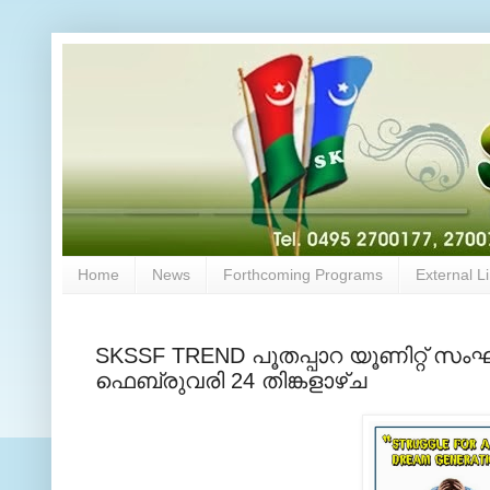
Home
News
Forthcoming Programs
External L
SKSSF TREND പൂതപ്പാറ യൂണിറ്റ് സംഘടി
ഫെബ്രുവരി 24 തിങ്കളാഴ്ച