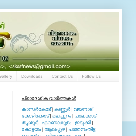
Gallery
Downloads
Contact Us
Follow Us
പ്രാദേശിക വാര്‍ത്തകള്‍
കാസര്‍കോട്
|
കണ്ണൂര്‍
|
വയനാട്
|
കോഴിക്കോട്
|
മലപ്പുറം
|
പാലക്കാട്
|
തൃശൂര്‍
|
എറണാകുളം
|
ഇടുക്കി
|
കോട്ടയം
|
ആലപ്പുഴ
|
പത്തനംതിട്ട
|
കൊല്ലം
|
തിരുവനന്തപുരം
|