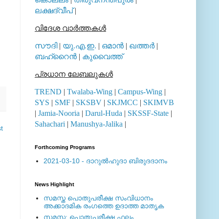
ലക്ഷദ്വീപ്
|
വിദേശ വാര്‍ത്തകള്‍
സൗദി
|
യു.എ.ഇ.
|
ഒമാന്‍
|
ഖത്തര്‍
|
ബഹ്റൈന്‍
|
കുവൈത്ത്
പ്രധാന ലേബലുകള്‍
TREND
|
Twalaba-Wing
|
Campus-Wing
|
SYS
|
SMF
|
SKSBV
|
SKJMCC
|
SKIMVB
|
Jamia-Nooria
|
Darul-Huda
|
SKSSF-State
|
Sahachari
|
Manushya-Jalika
|
t
Forthcoming Programs
2021-03-10 - ദാറുല്‍ഹുദാ ബിരുദദാനം
News Highlight
സമസ്ത പൊതുപരീക്ഷ സംവിധാനം
അക്കാദമിക രംഗത്തെ ഉദാത്ത മാതൃക
സമസ്ത: പൊതുപരീക്ഷ ഫലം