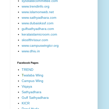
sysstatecommittee.com
www.trendinfo.org
www.islamonweb.net
www.sathyadhara.com
www.dubaiskssf.com
gulfsathyadhara.com
keralaislamicroom.com
skssfthrissur.com
www.campuswingtcr.org
www.dhiu.in
Facebook Pages
TREND
T
walaba Wing
Campus Wing
Viqaya
Sathyadhara
Gulf Sathyadhara
KICR
Darul Huda