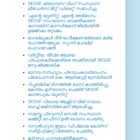
SKSSF ക്യാമ്പസ് വിംഗ് സംസ്ഥാന
ലീഡേർസ് മീറ്റ് 'ഡിബറ്റ്' സമാപിച്ചു
'എന്റെ യൂണിറ്റ്, എന്റെ അഭിമാനം';
SKSSF സംഘടനാ ശാക്തീകരണ
കാമ്പയിന് കാസര്‍കോട് ജില്ലയില്‍
ഉജ്ജ്വല തുടക്കം
മഹല്ലുകള്‍ ദീര്‍ഘവീക്ഷണത്തോടെ കര്‍മ
രംഗത്തിറങ്ങുക: സുന്നി മഹല്ല്
ഫെഡറേഷന്‍
വര്‍ഗ്ഗീയ, തീവ്ര ആശയ
പ്രചാരകര്‍ക്കെതിരെ താക്കീതായി SKSSF
മനുഷ്യജാലിക
മാനവ സൗഹൃദം പ്രവാചകാധ്യാപനം:
പ്രൊഫസർ കെ. ആലിക്കുട്ടി മുസ്ലിയാർ
റിപ്പബ്ലിക് ദിനത്തില്‍ ബസ് കാത്തിരിപ്പു
കേന്ദ്രം ഉദ്ഘാടനം ചെയ്ത്‌ SKSSF
കാന്തപുരം യൂണിറ്റ്
SKSSF വിഖായ ആക്റ്റീവ് വിങ് നാലാം
ബാച്ച് രജിസ്‌ട്രേഷന് ആരംഭിച്ചു
സമസ്ത പ്രവാസി സെല്‍ സംസ്ഥാന
കമ്മിറ്റി ഓഫീസ് ഉല്‍ഘാടനം ചെയ്തു
ദാറുല്‍ഹുദാ ഇമാം ഡിപ്ലോമ കോഴ്‌സ്:
സര്‍ട്ടിഫിക്കറ്റ് വിതരണം ചെയ്തു
മദ്‌റസാ പഠനശാക്തീകരണം;