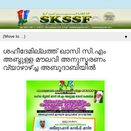
▼
ശഹീദേമില്ലത്ത് ഖാസി സി.എം
അബ്ദുള്ള മൗലവി അനുസ്മരണം
വ്യാഴാഴ്ച്ച അബൂദാബിയില്‍