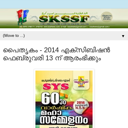
▼
പൈതൃകം - 2014 എക്‌സിബിഷന്‍
ഫെബ്രുവരി 13 ന് ആരംഭിക്കും