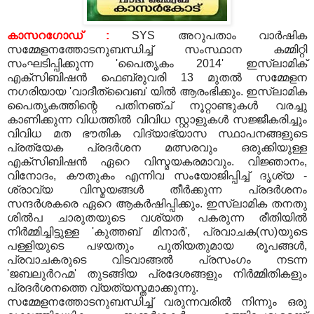
കാസറഗോഡ്
:
SYS
അറുപതാം വാര്‍ഷിക
സമ്മേളനത്തോടനുബന്ധിച്ച് സംസ്ഥാന കമ്മിറ്റി
സംഘടിപ്പിക്കുന്ന
'
പൈതൃകം
2014'
ഇസ്‌ലാമിക്
എക്‌സിബിഷന്‍ ഫെബ്രുവരി
13
മുതല്‍ സമ്മേളന
നഗരിയായ
'
വാദീത്വൈബ
'
യില്‍ ആരംഭിക്കും
.
ഇസ്‌ലാമിക
പൈതൃകത്തിന്റെ പതിനഞ്ച് നൂറ്റാണ്ടുകള്‍ വരച്ചു
കാണിക്കുന്ന വിധത്തില്‍ വിവിധ സ്റ്റാളുകള്‍ സജ്ജീകരിച്ചും
വിവിധ മത ഭൗതിക വിദ്യാഭ്യാസ സ്ഥാപനങ്ങളുടെ
പ്രത്യേക പ്രദര്‍ശന മത്സരവും ഒരുക്കിയുള്ള
എക്‌സിബിഷന്‍ ഏറെ വിസ്മയകരമാവും
.
വിജ്ഞാനം
,
വിനോദം
,
കൗതുകം എന്നിവ സംയോജിപ്പിച്ച് ദൃശ്യ
-
ശ്രാവ്യ വിസ്മയങ്ങള്‍ തീര്‍ക്കുന്ന പ്രദര്‍ശനം
സന്ദര്‍ശകരെ ഏറെ ആകര്‍ഷിപ്പിക്കും
.
ഇസ്‌ലാമിക തനതു
ശില്‍പ ചാരുതയുടെ വശ്യത പകരുന്ന രീതിയില്‍
നിര്‍മ്മിച്ചിട്ടുള്ള
'
കുത്തബ് മിനാര്‍
',
പ്രവാചക
(
സ
)
യുടെ
പള്ളിയുടെ പഴയതും പുതിയതുമായ രൂപങ്ങള്‍
,
പ്രവാചകരുടെ വിടവാങ്ങല്‍ പ്രസംഗം നടന്ന
'
ജബലുര്‍റഹ്മ
'
തുടങ്ങിയ പ്രദേശങ്ങളും നിര്‍മ്മിതികളും
പ്രദര്‍ശനത്തെ വ്യത്യസ്തമാക്കുന്നു
.
സമ്മേളനത്തോടനുബന്ധിച്ച് വരുന്നവരില്‍ നിന്നും ഒരു