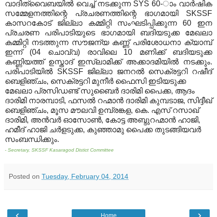
വാദിത്വൈബയില്‍ വെച്ച് നടക്കുന്ന
SYS 60-
ാം വാര്‍ഷിക
സമ്മേളനത്തിന്റെ പ്രചരണത്തിന്റെ ഭാഗമായി
SKSSF
കാസറകോട് ജില്ലാ കമ്മിറ്റി സംഘടിപ്പിക്കുന്ന
60
ഇന
പ്രചരണ പരിപാടിയുടെ ഭാഗമായി ബദിയടുക്ക മേഖലാ
കമ്മിറ്റി നടത്തുന്ന സൗജന്യ കണ്ണ് പരിശോധനാ ക്യാമ്പ്
ഇന്ന്
(04
ചൊവ്വ
)
രാവിലെ
10
മണിക്ക് ബദിയടുക്ക
കണ്ണിയത്ത് ഉസ്താദ് ഇസ്ലാമിക്ക് അക്കാദമിയില്‍ നടക്കും
.
പരിപാടിയില്‍
SKSSF
ജില്ലാ ജനറല്‍ സെക്രട്ടറി റഷീദ്
ബെളിഞ്ചം
,
സെക്രട്ടറി മുനീര്‍ ഫൈസി ഇടിയടുക്ക
മേഖലാ പ്രസിഡണ്ട് സുബൈര്‍ ദാരിമി പൈക്ക
,
ആദം
ദാരിമി നാരമ്പാടി
,
ഫസല്‍ റഹ്മാന്‍ ദാരിമി കുമ്പടാജ
,
സിദ്ദീഖ്
ബെളിഞ്ചം
,
മൂസ മൗലവി ഉമ്പ്രങ്കള
,
കെ
.
എസ് റസാഖ്
ദാരിമി
,
അന്‍വര്‍ ഓസോണ്‍
,
കോട്ട അബ്ദുറഹ്മാന്‍ ഹാജി
,
ഹമീദ് ഹാജി ചര്‍ളടുക്ക
,
കുഞ്ഞാമു പൈക്ക തുടങ്ങിയവര്‍
സംബന്ധിക്കും
.
- Secretary, SKSSF Kasaragod Distict Committee
Posted on
Tuesday, February 04, 2014
‹
›
Home